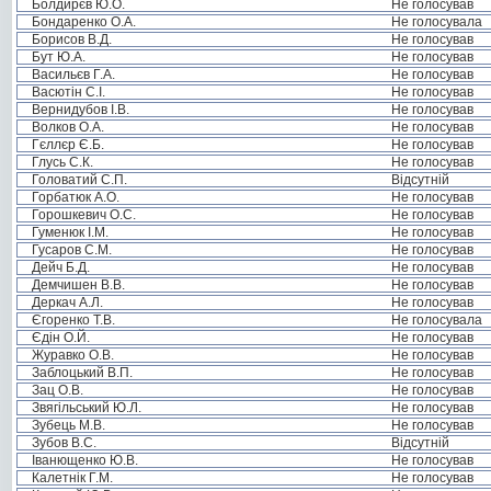
Болдирєв Ю.О.
Не голосував
Бондаренко О.А.
Не голосувала
Борисов В.Д.
Не голосував
Бут Ю.А.
Не голосував
Васильєв Г.А.
Не голосував
Васютін С.І.
Не голосував
Вернидубов І.В.
Не голосував
Волков О.А.
Не голосував
Гєллєр Є.Б.
Не голосував
Глусь С.К.
Не голосував
Головатий С.П.
Відсутній
Горбатюк А.О.
Не голосував
Горошкевич О.С.
Не голосував
Гуменюк І.М.
Не голосував
Гусаров С.М.
Не голосував
Дейч Б.Д.
Не голосував
Демчишен В.В.
Не голосував
Деркач А.Л.
Не голосував
Єгоренко Т.В.
Не голосувала
Єдін О.Й.
Не голосував
Журавко О.В.
Не голосував
Заблоцький В.П.
Не голосував
Зац О.В.
Не голосував
Звягільський Ю.Л.
Не голосував
Зубець М.В.
Не голосував
Зубов В.С.
Відсутній
Іванющенко Ю.В.
Не голосував
Калетнік Г.М.
Не голосував