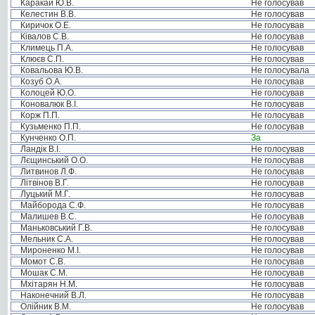
Каракай Ю.В.
Не голосував
Келестин В.В.
Не голосував
Киричок О.Е.
Не голосував
Ківалов С.В.
Не голосував
Климець П.А.
Не голосував
Клюєв С.П.
Не голосував
Ковальова Ю.В.
Не голосувала
Козуб О.А.
Не голосував
Колоцей Ю.О.
Не голосував
Коновалюк В.І.
Не голосував
Корж П.П.
Не голосував
Кузьменко П.П.
Не голосував
Кунченко О.П.
За
Ландік В.І.
Не голосував
Лєщинський О.О.
Не голосував
Литвинов Л.Ф.
Не голосував
Літвінов В.Г.
Не голосував
Луцький М.Г.
Не голосував
Майборода С.Ф.
Не голосував
Малишев В.С.
Не голосував
Маньковський Г.В.
Не голосував
Мельник С.А.
Не голосував
Мироненко М.І.
Не голосував
Момот С.В.
Не голосував
Мошак С.М.
Не голосував
Мхітарян Н.М.
Не голосував
Наконечний В.Л.
Не голосував
Олійник В.М.
Не голосував