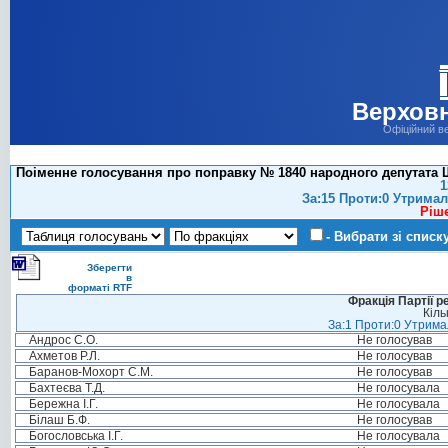
Верховн
Офіційний в
Поіменне голосування про поправку № 1840 народного депутата Ш
1
За:15 Проти:0 Утримал
Ріш
- Вибрати зі списк
Зберегти
в
форматі RTF
Фракція Партії р
Кіль
За:1 Проти:0 Утримал
Андрос С.О.
Не голосував
Ахметов Р.Л.
Не голосував
Баранов-Мохорт С.М.
Не голосував
Бахтеєва Т.Д.
Не голосувала
Бережна І.Г.
Не голосувала
Білаш Б.Ф.
Не голосував
Богословська І.Г.
Не голосувала