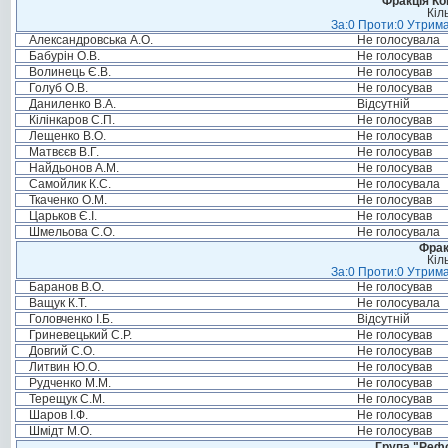
Фракція Ком
Кіл
За:0 Проти:0 Утрима
Александровська А.О.
Не голосувала
Бабурін О.В.
Не голосував
Волинець Є.В.
Не голосував
Голуб О.В.
Не голосував
Даниленко В.А.
Відсутній
Кілінкаров С.П.
Не голосував
Лещенко В.О.
Не голосував
Матвєєв В.Г.
Не голосував
Найдьонов А.М.
Не голосував
Самойлик К.С.
Не голосувала
Ткаченко О.М.
Не голосував
Царьков Є.І.
Не голосував
Шмельова С.О.
Не голосувала
Фрак
Кіл
За:0 Проти:0 Утрима
Баранов В.О.
Не голосував
Ващук К.Т.
Не голосувала
Головченко І.Б.
Відсутній
Гриневецький С.Р.
Не голосував
Довгий С.О.
Не голосував
Литвин Ю.О.
Не голосував
Рудченко М.М.
Не голосував
Терещук С.М.
Не голосував
Шаров І.Ф.
Не голосував
Шмідт М.О.
Не голосував
Група "Реф