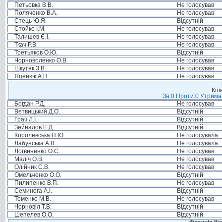
Петьовка В.В.
Не голосував
Поляченко В.А.
Не голосував
Стець Ю.Я.
Відсутній
Стойко І.М.
Не голосував
Талишев Є.І.
Не голосував
Ткач Р.В.
Не голосував
Третьяков О.Ю.
Відсутній
Чорноволенко О.В.
Не голосував
Шкутяк З.В.
Не голосував
Яценюк А.П.
Не голосував
Кіл
За:0 Проти:0 Утримал
Богдан Р.Д.
Не голосував
Ветвицький Д.О.
Відсутній
Грач Л.І.
Відсутній
Зейналов Е.Д.
Відсутній
Королевська Н.Ю.
Не голосувала
Лабунська А.В.
Не голосувала
Логвиненко О.С.
Не голосував
Маліч О.В.
Не голосував
Олійник С.В.
Не голосував
Омельченко О.О.
Відсутній
Пилипенко В.П.
Не голосував
Семинога А.І.
Відсутній
Томенко М.В.
Не голосував
Чорновіл Т.В.
Відсутній
Шепелев О.О.
Відсутній