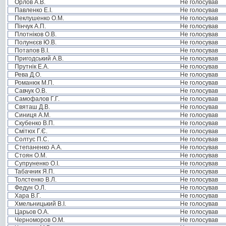
Орлов А.В.
Не голосував
Павленко Е.І.
Не голосував
Пеклушенко О.М.
Не голосував
Пінчук А.П.
Не голосував
Плотніков О.В.
Не голосував
Полунєєв Ю.В.
Не голосував
Потапов В.І.
Не голосував
Пригодський А.В.
Не голосував
Прутнік Е.А.
Не голосував
Рева Д.О.
Не голосував
Романюк М.П.
Не голосував
Савчук О.В.
Не голосував
Самофалов Г.Г.
Не голосував
Святаш Д.В.
Не голосував
Синиця А.М.
Не голосував
Скубенко В.П.
Не голосував
Смітюх Г.Є.
Не голосував
Солтус П.С.
Не голосував
Степаненко А.А.
Не голосував
Стоян О.М.
Не голосував
Супруненко О.І.
Не голосував
Табачник Я.П.
Не голосував
Толстенко В.Л.
Не голосував
Федун О.Л.
Не голосував
Хара В.Г.
Не голосував
Хмельницький В.І.
Не голосував
Царьов О.А.
Не голосував
Черноморов О.М.
Не голосував