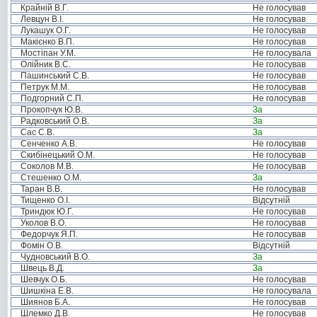
Крайній В.Г.
Не голосував
Левцун В.І.
Не голосував
Лукашук О.Г.
Не голосував
Макієнко В.П.
Не голосував
Мостіпан У.М.
Не голосувала
Олійник В.С.
Не голосував
Пашинський С.В.
Не голосував
Петрук М.М.
Не голосував
Подгорний С.П.
Не голосував
Прокопчук Ю.В.
За
Радковський О.В.
За
Сас С.В.
За
Сенченко А.В.
Не голосував
Скибінецький О.М.
Не голосував
Соколов М.В.
Не голосував
Стешенко О.М.
За
Таран В.В.
Не голосував
Тищенко О.І.
Відсутній
Триндюк Ю.Г.
Не голосував
Уколов В.О.
Не голосував
Федорчук Я.П.
Не голосував
Фомін О.В.
Відсутній
Чудновський В.О.
За
Швець В.Д.
За
Шевчук О.Б.
Не голосував
Шишкіна Е.В.
Не голосувала
Шиянов Б.А.
Не голосував
Шлемко Д.В.
Не голосував