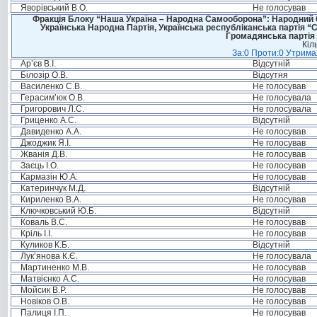
Яворівський В.О.
Не голосував
Фракція Блоку “Наша Україна – Народна Самооборона”: Народний Со
Українська Народна Партія, Українська республіканська партія “
Громадянська партія 
Кіл
За:0 Проти:0 Утримал
Ар’єв В.І.
Відсутній
Білозір О.В.
Відсутня
Василенко С.В.
Не голосував
Герасим’юк О.В.
Не голосувала
Григорович Л.С.
Не голосувала
Гриценко А.С.
Відсутній
Давиденко А.А.
Не голосував
Джоджик Я.І.
Не голосував
Жванія Д.В.
Не голосував
Заєць І.О.
Не голосував
Кармазін Ю.А.
Не голосував
Катеринчук М.Д.
Відсутній
Кириленко В.А.
Не голосував
Ключковський Ю.Б.
Відсутній
Коваль В.С.
Не голосував
Кріль І.І.
Не голосував
Куликов К.Б.
Відсутній
Лук’янова К.Є.
Не голосувала
Мартиненко М.В.
Не голосував
Матвієнко А.С.
Не голосував
Мойсик В.Р.
Не голосував
Новіков О.В.
Не голосував
Палиця І.П.
Не голосував