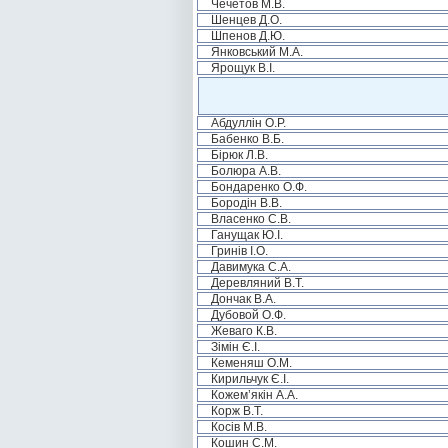
Чечетов М.В.
Шенцев Д.О.
Шпенов Д.Ю.
Янковський М.А.
Ярощук В.І.
Абдуллін О.Р.
Бабенко В.Б.
Бірюк Л.В.
Болюра А.В.
Бондаренко О.Ф.
Бородін В.В.
Власенко С.В.
Ганущак Ю.І.
Гринів І.О.
Давимука С.А.
Деревляний В.Т.
Дончак В.А.
Дубовой О.Ф.
Жеваго К.В.
Зімін Є.І.
Кеменяш О.М.
Кирильчук Є.І.
Кожем’якін А.А.
Корж В.Т.
Косів М.В.
Кошин С.М.