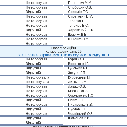
Не голосував
Полянчич М.М.
Не голосував
Слободян О.В.
Відсутній
Стецьків Т.С.
Не голосував
Стретович В.М.
Не голосував
Тарасюк Б.І.
Не голосував
Тополов В.С.
Відсутній
Харовський С.Ю.
Не голосував
Шемчук В.В.
Не голосував
Ющенко П.А.
Не голосував
Позафракційні
Кількість депутатів: 29
За:0 Проти:0 Утрималися:0 Не голосували:18 Відсутні:11
Не голосував
Буряк О.В.
Відсутній
Воротнюк І.Б.
Відсутній
Губський Б.В.
Відсутній
Зозуля Р.П.
Не голосувала
Куровський І.І.
Не голосувала
Литвин В.М.
Не голосував
Ляшко О.В.
Не голосував
Мартинюк А.І.
Не голосував
Омельченко Г.О.
Відсутній
Осика С.Г.
Не голосував
Писаренко В.В.
Відсутній
Суслов Є.І.
Не голосував
Черпіцький О.З.
Відсутній
Шаманов В.В.
Відсутній