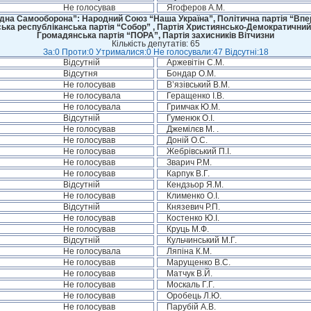
Не голосував
Ягоферов А.М.
дна Самооборона”: Народний Союз “Наша Україна”, Політична партія “Впере
ська республіканська партія “Собор” , Партія Християнсько-Демократичний
Громадянська партія “ПОРА”, Партія захисників Вітчизни
Кількість депутатів: 65
За:0 Проти:0 Утрималися:0 Не голосували:47 Відсутні:18
Відсутній
Аржевітін С.М.
Відсутня
Бондар О.М.
Не голосував
В’язівський В.М.
Не голосувала
Геращенко І.В.
Не голосувала
Гримчак Ю.М.
Відсутній
Гуменюк О.І.
Не голосував
Джемілєв М. .
Не голосував
Доній О.С.
Не голосував
Жебрівський П.І.
Не голосував
Зварич Р.М.
Не голосував
Карпук В.Г.
Відсутній
Кендзьор Я.М.
Не голосував
Клименко О.І.
Відсутній
Князевич Р.П.
Не голосував
Костенко Ю.І.
Не голосував
Круць М.Ф.
Відсутній
Кульчинський М.Г.
Не голосувала
Ляпіна К.М.
Не голосував
Марущенко В.С.
Не голосував
Матчук В.Й.
Не голосував
Москаль Г.Г.
Не голосував
Оробець Л.Ю.
Не голосував
Парубій А.В.