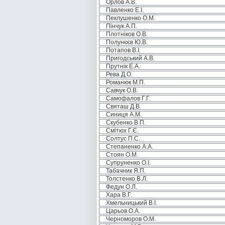
Орлов А.В.
Павленко Е.І.
Пеклушенко О.М.
Пінчук А.П.
Плотніков О.В.
Полунєєв Ю.В.
Потапов В.І.
Пригодський А.В.
Прутнік Е.А.
Рева Д.О.
Романюк М.П.
Савчук О.В.
Самофалов Г.Г.
Святаш Д.В.
Синиця А.М.
Скубенко В.П.
Смітюх Г.Є.
Солтус П.С.
Степаненко А.А.
Стоян О.М.
Супруненко О.І.
Табачник Я.П.
Толстенко В.Л.
Федун О.Л.
Хара В.Г.
Хмельницький В.І.
Царьов О.А.
Черноморов О.М.