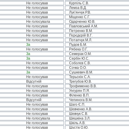
Не голосував
Курпіль С.В.
Не голосував
Лемза В.Д.
Не голосував
Лук’янчук Р.В.
Не голосував
Міщенко С.Г.
Не голосувала
Одарченко Ю.В.
Не голосував
Павловський А.М.
Не голосував
Петренко В.М.
Не голосував
Пєрєдєрій В.Г.
Не голосував
Потапчук М.Л.
За
Пудов Б.М.
Не голосував
Рябека О.Г.
За
Семерак О.М.
За
Сербін Ю.С.
Не голосував
Соболєв С.В.
Не голосував
Сочка О.О.
За
Сушкевич В.М.
Не голосував
Терьохін С.А.
Відсутній
Трегубов Ю.В.
Не голосував
Трофименко В.В.
Не голосував
Унгурян П.Я.
Не голосував
Філенко В.П.
Відсутній
Чепинога В.М.
Не голосував
Шаго Є.П.
Не голосував
Шевченко А.В.
Не голосував
Шевчук С.В.
Не голосувала
Шишкіна З.Л.
Не голосував
Шкіль А.В.
Не голосував
Шустік О.Ю.