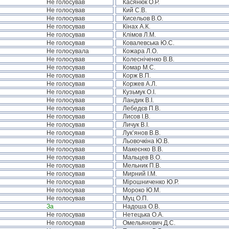
Не голосував
Касянюк О.Р.
Не голосував
Кий С.В.
Не голосував
Кисельов В.О.
Не голосував
Кінах А.К.
Не голосував
Клімов Л.М.
Не голосував
Ковалевська Ю.С.
Не голосувала
Кожара Л.О.
Не голосував
Колесніченко В.В.
Не голосував
Комар М.С.
Не голосував
Корж В.П.
Не голосував
Коржев А.Л.
Не голосував
Кузьмук О.І.
Не голосував
Ландик В.І.
Не голосував
Лебедєв П.В.
Не голосував
Лисов І.В.
Не голосував
Личук В.І.
Не голосував
Лук’янов В.В.
Не голосував
Льовочкіна Ю.В.
Не голосував
Макеєнко В.В.
Не голосував
Мальцев В.О.
Не голосував
Мельник П.В.
Не голосував
Мирний І.М.
Не голосував
Мірошниченко Ю.Р.
Не голосував
Мороко Ю.М.
Не голосував
Муц О.П.
За
Надоша О.В.
Не голосував
Нетецька О.А.
Не голосував
Омельянович Д.С.