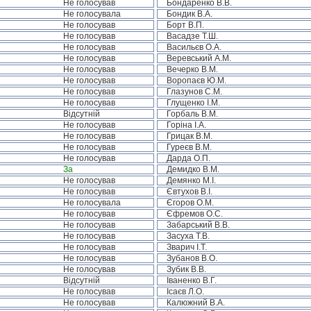
Не голосував
Бондаренко В.В.
Не голосувала
Бондик В.А.
Не голосував
Борт В.П.
Не голосував
Васадзе Т.Ш.
Не голосував
Васильєв О.А.
Не голосував
Веревський А.М.
Не голосував
Вечерко В.М.
Не голосував
Воропаєв Ю.М.
Не голосував
Глазунов С.М.
Не голосував
Глущенко І.М.
Відсутній
Горбаль В.М.
Не голосував
Горіна І.А.
Не голосував
Грицак В.М.
Не голосував
Гуреєв В.М.
Не голосував
Дарда О.П.
За
Демидко В.М.
Не голосував
Демянко М.І.
Не голосував
Євтухов В.І.
Не голосувала
Єгоров О.М.
Не голосував
Єфремов О.С.
Не голосував
Забарський В.В.
Не голосував
Засуха Т.В.
Не голосував
Зварич І.Т.
Не голосував
Зубанов В.О.
Не голосував
Зубик В.В.
Відсутній
Іваненко В.Г.
Не голосував
Ісаєв Л.О.
Не голосував
Калюжний В.А.