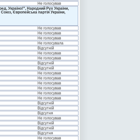
Не голосував
д, Україно!”, Народний Рух України,
 Союз, Європейська партія України,
Не голосував
Не голосував
Не голосував
Не голосувала
Відсутній
Не голосував
Не голосував
Відсутній
Відсутній
Не голосував
Не голосував
Не голосував
Не голосував
Не голосував
Не голосував
Відсутній
Відсутній
Відсутня
Не голосував
Відсутній
Відсутній
Відсутня
Не голосував