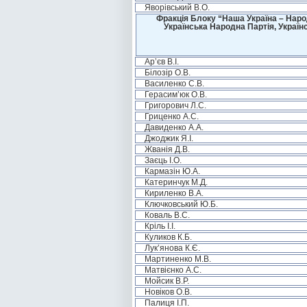
Яворівський В.О.
Фракція Блоку “Наша Україна – Наро
Українська Народна Партія, Україн
Ар’єв В.І.
Білозір О.В.
Василенко С.В.
Герасим’юк О.В.
Григорович Л.С.
Гриценко А.С.
Давиденко А.А.
Джоджик Я.І.
Жванія Д.В.
Заєць І.О.
Кармазін Ю.А.
Катеринчук М.Д.
Кириленко В.А.
Ключковський Ю.Б.
Коваль В.С.
Кріль І.І.
Куликов К.Б.
Лук’янова К.Є.
Мартиненко М.В.
Матвієнко А.С.
Мойсик В.Р.
Новіков О.В.
Палиця І.П.