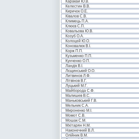
Каракай Ю.В.
Келестин В.В.
Киричок О.Е.
Ківалов С.В.
Климець П.А.
Клюєв С.П.
Ковальова Ю.В.
Козуб О.А.
Колоцей Ю.О.
Коновалюк В.І.
Корж П.П.
Кузьменко П.П.
Кунченко О.П.
Ландік В.І.
Лєщинський О.О.
Литвинов Л.Ф.
Літвінов В.Г.
Луцький М.Г.
Майборода С.Ф.
Малишев В.С.
Маньковський Г.В.
Мельник С.А.
Мироненко М.І.
Момот С.В.
Мошак С.М.
Мхітарян Н.М.
Наконечний В.Л.
Олійник В.М.