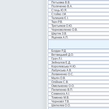
Петьовка В.В.
Поляченко В.А.
Стець Ю.Я.
Стойко І.М.
Талишев Є.І.
Ткач Р.В.
Третьяков О.Ю.
Чорноволенко О.В.
Шкутяк З.В.
Яценюк А.П.
Богдан Р.Д.
Ветвицький Д.О.
Грач Л.І.
Зейналов Е.Д.
Королевська Н.Ю.
Лабунська А.В.
Логвиненко О.С.
Маліч О.В.
Олійник С.В.
Омельченко О.О.
Пилипенко В.П.
Семинога А.І.
Томенко М.В.
Чорновіл Т.В.
Шепелев О.О.