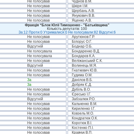
Не голосував
Чуднов В.М.
Не голосував
Шкіря І.М.
Не голосував
Щербань А.В.
Не голосував
Янукович В.В.
Не голосував
Яценко А.В.
Фракція “Блок Юлії Тимошенко - "Батьківщина"
Кількість депутатів: 100
За:12 Проти:0 Утрималися:0 Не голосували:82 Відсутні:6
Не голосував
Арутюнов Г.Р.
Не голосував
Білорус О.Г.
Відсутній
Боднар О.Б.
Не голосувала
Бондаренко В.Д.
Не голосувала
Бондарєв К.А.
Не голосував
Веліжанський С.К.
Відсутній
Волинець М.Я.
Не голосував
Гнаткевич Ю.В.
Не голосував
Гудима О.М.
За
Данілов В.Б.
За
Добряк Є.Д.
Не голосував
Дубіль В.О.
Не голосував
Єресько І.Г.
Відсутній
Забзалюк Р.О.
Не голосував
Кальченко В.М.
Не голосував
Кириленко І.Г.
Не голосував
Ковзель М.О.
Не голосував
Кондратюк О.К.
Не голосував
Коротюк В.І.
Не голосував
Костенко П.І.
Не голосував
Кравчук В.П.