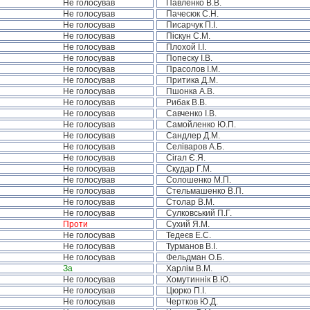
Не голосував
Павленко В.В.
Не голосував
Пачесюк С.Н.
Не голосував
Писарчук П.І.
Не голосував
Піскун С.М.
Не голосував
Плохой І.І.
Не голосував
Попеску І.В.
Не голосував
Прасолов І.М.
Не голосував
Притика Д.М.
Не голосував
Пшонка А.В.
Не голосував
Рибак В.В.
Не голосував
Савченко І.В.
Не голосував
Самойленко Ю.П.
Не голосував
Сандлер Д.М.
Не голосував
Селіваров А.Б.
Не голосував
Сігал Є.Я.
Не голосував
Скудар Г.М.
Не голосував
Солошенко М.П.
Не голосував
Стельмашенко В.П.
Не голосував
Столар В.М.
Не голосував
Сулковський П.Г.
Проти
Сухий Я.М.
Не голосував
Тедеєв Е.С.
Не голосував
Турманов В.І.
Не голосував
Фельдман О.Б.
За
Харлім В.М.
Не голосував
Хомутиннік В.Ю.
Не голосував
Цюрко П.І.
Не голосував
Чертков Ю.Д.