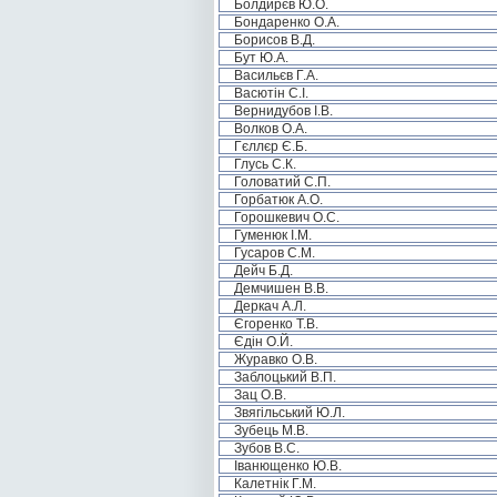
Болдирєв Ю.О.
Бондаренко О.А.
Борисов В.Д.
Бут Ю.А.
Васильєв Г.А.
Васютін С.І.
Вернидубов І.В.
Волков О.А.
Гєллєр Є.Б.
Глусь С.К.
Головатий С.П.
Горбатюк А.О.
Горошкевич О.С.
Гуменюк І.М.
Гусаров С.М.
Дейч Б.Д.
Демчишен В.В.
Деркач А.Л.
Єгоренко Т.В.
Єдін О.Й.
Журавко О.В.
Заблоцький В.П.
Зац О.В.
Звягільський Ю.Л.
Зубець М.В.
Зубов В.С.
Іванющенко Ю.В.
Калетнік Г.М.