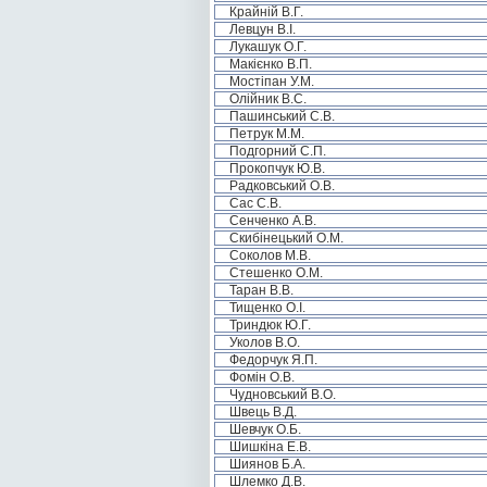
Крайній В.Г.
Левцун В.І.
Лукашук О.Г.
Макієнко В.П.
Мостіпан У.М.
Олійник В.С.
Пашинський С.В.
Петрук М.М.
Подгорний С.П.
Прокопчук Ю.В.
Радковський О.В.
Сас С.В.
Сенченко А.В.
Скибінецький О.М.
Соколов М.В.
Стешенко О.М.
Таран В.В.
Тищенко О.І.
Триндюк Ю.Г.
Уколов В.О.
Федорчук Я.П.
Фомін О.В.
Чудновський В.О.
Швець В.Д.
Шевчук О.Б.
Шишкіна Е.В.
Шиянов Б.А.
Шлемко Д.В.