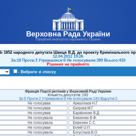
Верховна Рада України
Офіційний вебпортал парламенту України
 1852 народного депутата Швеця В.Д. до проекту Кримінального пр
12.04.2012 19:26
За:18 Проти:3 Утрималися:0 Не голосували:389 Всього:410
Рішення не прийнято
- Вибрати зі списку
Фракція Партії регіонів у Верховній Раді України
Кількість депутатів: 192
За:5 Проти:2 Утрималися:0 Не голосували:183 Відсутні:2
Не голосував
Аркаллаєв Н.Г.
Не голосував
Баграєв М.Г.
Не голосував
Барвіненко В.Д.
Не голосувала
Бевзенко В.Ф.
Не голосувала
Березкін С.С.
Не голосував
Білий О.П.
Не голосувала
Богуслаєв В.О.