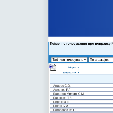
Поіменне голосування про поправку №
Зберегти
в
форматі RTF
Андрос С.О.
Ахметов Р.Л.
Баранов-Мохорт С.М.
Бахтеєва Т.Д.
Бережна І.Г.
Білаш Б.Ф.
Богословська І.Г.