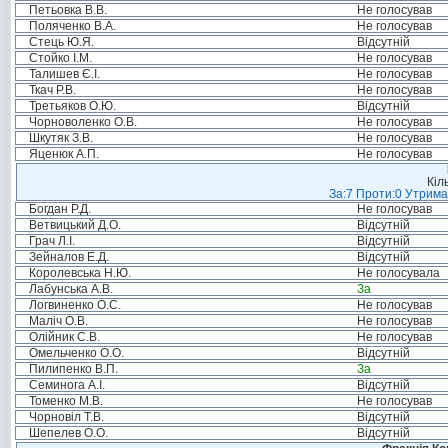
Петьовка В.В.
Не голосував
Поляченко В.А.
Не голосував
Стець Ю.Я.
Відсутній
Стойко І.М.
Не голосував
Талишев Є.І.
Не голосував
Ткач Р.В.
Не голосував
Третьяков О.Ю.
Відсутній
Чорноволенко О.В.
Не голосував
Шкутяк З.В.
Не голосував
Яценюк А.П.
Не голосував
Кіл
За:7 Проти:0 Утрима
Богдан Р.Д.
Не голосував
Ветвицький Д.О.
Відсутній
Грач Л.І.
Відсутній
Зейналов Е.Д.
Відсутній
Королевська Н.Ю.
Не голосувала
Лабунська А.В.
За
Логвиненко О.С.
Не голосував
Маліч О.В.
Не голосував
Олійник С.В.
Не голосував
Омельченко О.О.
Відсутній
Пилипенко В.П.
За
Семинога А.І.
Відсутній
Томенко М.В.
Не голосував
Чорновіл Т.В.
Відсутній
Шепелев О.О.
Відсутній