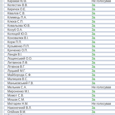
Каракай Ю.В.
Не голосував
Келестин В.В.
За
Киричок О.Е.
За
Ківалов С.В.
За
Климець П.А.
За
Клюєв С.П.
За
Ковальова Ю.В.
За
Козуб О.А.
За
Колоцей Ю.О.
За
Коновалюк В.І.
За
Корж П.П.
За
Кузьменко П.П.
За
Кунченко О.П.
За
Ландік В.І.
За
Лєщинський О.О.
За
Литвинов Л.Ф.
За
Літвінов В.Г.
За
Луцький М.Г.
За
Майборода С.Ф.
За
Малишев В.С.
За
Маньковський Г.В.
За
Мельник С.А.
Не голосував
Мироненко М.І.
За
Момот С.В.
За
Мошак С.М.
За
Мхітарян Н.М.
Не голосував
Наконечний В.Л.
За
Олійник В.М.
За