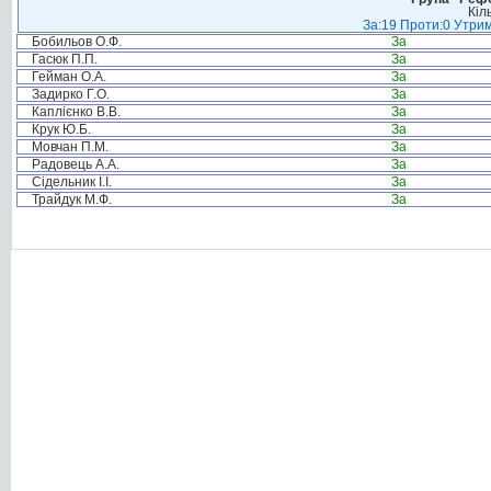
Кіл
За:19 Проти:0 Утрим
Бобильов О.Ф.
За
Гасюк П.П.
За
Гейман О.А.
За
Задирко Г.О.
За
Каплієнко В.В.
За
Крук Ю.Б.
За
Мовчан П.М.
За
Радовець А.А.
За
Сідельник І.І.
За
Трайдук М.Ф.
За