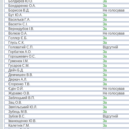
Болдирєв Ю.О.
За
Бондаренко О.А.
За
Борисов В.Д.
Не голосував
Бут Ю.А.
За
Васильєв Г.А.
За
Васютін С.І.
За
Вернидубов І.В.
За
Волков О.А.
Не голосував
Гєллєр Є.Б.
За
Глусь С.К.
За
Головатий С.П.
Відсутній
Горбатюк А.О.
За
Горошкевич О.С.
За
Гуменюк І.М.
За
Гусаров С.М.
За
Дейч Б.Д.
За
Демчишен В.В.
За
Деркач А.Л.
За
Єгоренко Т.В.
За
Єдін О.Й.
Не голосував
Журавко О.В.
Не голосував
Заблоцький В.П.
За
Зац О.В.
За
Звягільський Ю.Л.
За
Зубець М.В.
За
Зубов В.С.
Відсутній
Іванющенко Ю.В.
За
Калетнік Г.М.
За