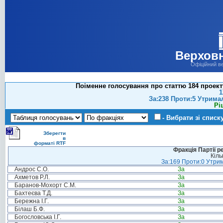
Верховн
Офіційний в
Поіменне голосування про статтю 184 проект
1
За:238 Проти:5 Утрима
Рі
- Вибрати зі списк
Зберегти
в
форматі RTF
Фракція Партії р
Кіль
За:169 Проти:0 Утрим
Андрос С.О.
За
Ахметов Р.Л.
За
Баранов-Мохорт С.М.
За
Бахтеєва Т.Д.
За
Бережна І.Г.
За
Білаш Б.Ф.
За
Богословська І.Г.
За