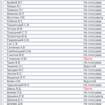
Крайній В.Г.
Не голосував
Левцун В.І.
Не голосував
Лукашук О.Г.
Не голосував
Макієнко В.П.
Не голосував
Мостіпан У.М.
Не голосувала
Олійник В.С.
Не голосував
Пашинський С.В.
Не голосував
Петрук М.М.
Не голосував
Подгорний С.П.
Не голосував
Прокопчук Ю.В.
Не голосував
Радковський О.В.
Не голосував
Сас С.В.
Не голосував
Сенченко А.В.
Не голосував
Скибінецький О.М.
Не голосував
Соколов М.В.
Не голосував
Стешенко О.М.
Проти
Таран В.В.
Не голосував
Тищенко О.І.
Відсутній
Триндюк Ю.Г.
Не голосував
Уколов В.О.
Не голосував
Федорчук Я.П.
Не голосував
Фомін О.В.
Відсутній
Чудновський В.О.
Не голосував
Швець В.Д.
Проти
Шевчук О.Б.
Не голосував
Шишкіна Е.В.
Не голосувала
Шиянов Б.А.
Не голосував
Шлемко Д.В.
Не голосував