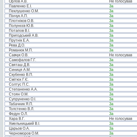
Орлов А.В.
Не голосував
Павленко Е.І.
За
Пеклушенко О.М.
За
Пінчук А.П.
За
Плотніков О.В.
За
Полунєєв Ю.В.
За
Потапов В.І.
За
Пригодський А.В.
За
Прутнік Е.А.
За
Рева Д.О.
За
Романюк М.П.
За
Савчук О.В.
Не голосував
Самофалов Г.Г.
За
Святаш Д.В.
За
Синиця А.М.
За
Скубенко В.П.
За
Смітюх Г.Є.
За
Солтус П.С.
За
Степаненко А.А.
За
Стоян О.М.
За
Супруненко О.І.
За
Табачник Я.П.
За
Толстенко В.Л.
За
Федун О.Л.
За
Хара В.Г.
Не голосував
Хмельницький В.І.
За
Царьов О.А.
За
Черноморов О.М.
За