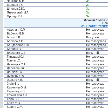
Чечетов М.В.
За
Шенцев Д.О.
За
Шпенов Д.Ю.
За
Янковський М.А.
За
Ярощук В.І.
За
Фракція “Блок Ю
Кіль
За:0 Проти:5 Утрима
Абдуллін О.Р.
Не голосував
Бабенко В.Б.
Не голосував
Бірюк Л.В.
Відсутній
Болюра А.В.
Не голосувала
Бондаренко О.Ф.
Не голосувала
Бородін В.В.
Не голосував
Власенко С.В.
Відсутній
Ганущак Ю.І.
Не голосував
Гринів І.О.
Не голосував
Давимука С.А.
Не голосував
Деревляний В.Т.
Не голосував
Дончак В.А.
Не голосував
Дубовой О.Ф.
Не голосував
Жеваго К.В.
Відсутній
Зімін Є.І.
Не голосував
Кеменяш О.М.
Не голосував
Кирильчук Є.І.
Не голосував
Кожем’якін А.А.
Не голосував
Корж В.Т.
Не голосував
Косів М.В.
Не голосував
Кошин С.М.
Не голосував