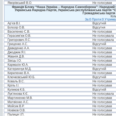
Яворівський В.О.
Не голосував
Фракція Блоку “Наша Україна – Народна Самооборона”: Народний Со
Українська Народна Партія, Українська республіканська партія “
Громадянська партія 
Кіл
За:0 Проти:0 Утримал
Ар’єв В.І.
Відсутній
Білозір О.В.
Відсутня
Василенко С.В.
Не голосував
Герасим’юк О.В.
Не голосувала
Григорович Л.С.
Не голосувала
Гриценко А.С.
Відсутній
Давиденко А.А.
Не голосував
Джоджик Я.І.
Не голосував
Жванія Д.В.
Не голосував
Заєць І.О.
Не голосував
Кармазін Ю.А.
Не голосував
Катеринчук М.Д.
Відсутній
Кириленко В.А.
Не голосував
Ключковський Ю.Б.
Відсутній
Коваль В.С.
Не голосував
Кріль І.І.
Не голосував
Куликов К.Б.
Відсутній
Лук’янова К.Є.
Не голосувала
Мартиненко М.В.
Не голосував
Матвієнко А.С.
Не голосував
Мойсик В.Р.
Не голосував
Новіков О.В.
Не голосував
Палиця І.П.
Не голосував