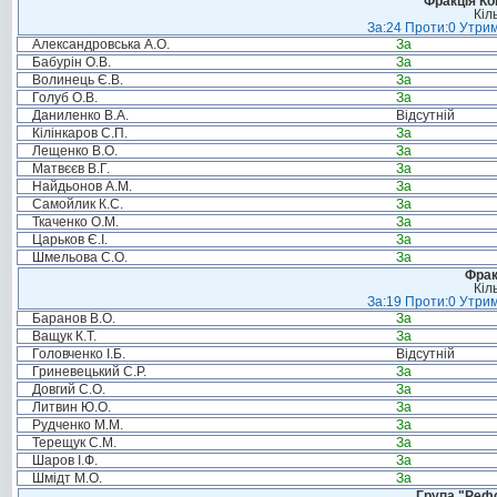
Фракція Ком
Кіл
За:24 Проти:0 Утрим
Александровська А.О.
За
Бабурін О.В.
За
Волинець Є.В.
За
Голуб О.В.
За
Даниленко В.А.
Відсутній
Кілінкаров С.П.
За
Лещенко В.О.
За
Матвєєв В.Г.
За
Найдьонов А.М.
За
Самойлик К.С.
За
Ткаченко О.М.
За
Царьков Є.І.
За
Шмельова С.О.
За
Фрак
Кіл
За:19 Проти:0 Утрим
Баранов В.О.
За
Ващук К.Т.
За
Головченко І.Б.
Відсутній
Гриневецький С.Р.
За
Довгий С.О.
За
Литвин Ю.О.
За
Рудченко М.М.
За
Терещук С.М.
За
Шаров І.Ф.
За
Шмідт М.О.
За
Група "Реф