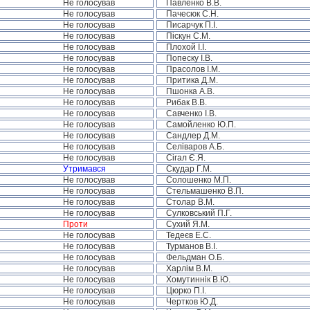
Не голосував
Павленко В.В.
Не голосував
Пачесюк С.Н.
Не голосував
Писарчук П.І.
Не голосував
Піскун С.М.
Не голосував
Плохой І.І.
Не голосував
Попеску І.В.
Не голосував
Прасолов І.М.
Не голосував
Притика Д.М.
Не голосував
Пшонка А.В.
Не голосував
Рибак В.В.
Не голосував
Савченко І.В.
Не голосував
Самойленко Ю.П.
Не голосував
Сандлер Д.М.
Не голосував
Селіваров А.Б.
Не голосував
Сігал Є.Я.
Утримався
Скудар Г.М.
Не голосував
Солошенко М.П.
Не голосував
Стельмашенко В.П.
Не голосував
Столар В.М.
Не голосував
Сулковський П.Г.
Проти
Сухий Я.М.
Не голосував
Тедеєв Е.С.
Не голосував
Турманов В.І.
Не голосував
Фельдман О.Б.
Не голосував
Харлім В.М.
Не голосував
Хомутиннік В.Ю.
Не голосував
Цюрко П.І.
Не голосував
Чертков Ю.Д.