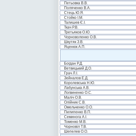
Петьовка В.В.
Поляченко В.А.
Стець Ю.Я.
Стойко І.М.
Талишев Є.І.
Ткач Р.В.
Третьяков О.Ю.
Чорноволенко О.В.
Шкутяк З.В.
Яценюк А.П.
Богдан Р.Д.
Ветвицький Д.О.
Грач Л.І.
Зейналов Е.Д.
Королевська Н.Ю.
Лабунська А.В.
Логвиненко О.С.
Маліч О.В.
Олійник С.В.
Омельченко О.О.
Пилипенко В.П.
Семинога А.І.
Томенко М.В.
Чорновіл Т.В.
Шепелев О.О.