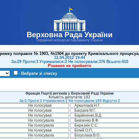
Верховна Рада України
Офіційний вебпортал парламенту України
тримку поправок № 1903, №1904 до проекту Кримінального процесуал
12.04.2012 19:44
За:29 Проти:3 Утрималися:2 Не голосували:376 Всього:410
Рішення не прийнято
- Вибрати зі списку
Фракція Партії регіонів у Верховній Раді України
Кількість депутатів: 192
За:0 Проти:3 Утрималися:2 Не голосували:185 Відсутні:2
Не голосував
Аркаллаєв Н.Г.
Не голосував
Баграєв М.Г.
Не голосував
Барвіненко В.Д.
Не голосувала
Бевзенко В.Ф.
Не голосувала
Березкін С.С.
Не голосував
Білий О.П.
Не голосувала
Богуслаєв В.О.