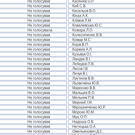
Не голосував
Касянюк О.Р.
Не голосував
Кий С.В.
Не голосував
Кисельов В.О.
Не голосував
Кінах А.К.
Не голосував
Клімов Л.М.
Не голосував
Ковалевська Ю.С.
Не голосувала
Кожара Л.О.
Не голосував
Колесніченко В.В.
Не голосував
Комар М.С.
Не голосував
Корж В.П.
Не голосував
Коржев А.Л.
Не голосував
Кузьмук О.І.
Не голосував
Ландик В.І.
Не голосував
Лебедєв П.В.
Не голосував
Лисов І.В.
Не голосував
Личук В.І.
Не голосував
Лук’янов В.В.
Не голосував
Льовочкіна Ю.В.
Не голосував
Макеєнко В.В.
Не голосував
Мальцев В.О.
Не голосував
Мельник П.В.
Не голосував
Мирний І.М.
Не голосував
Мірошниченко Ю.Р.
Не голосував
Мороко Ю.М.
Не голосував
Муц О.П.
Не голосував
Надоша О.В.
Не голосував
Нетецька О.А.
Не голосував
Омельянович Д.С.