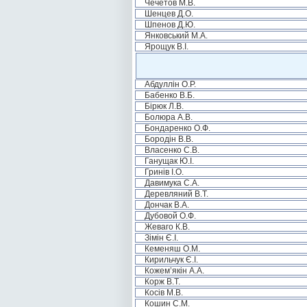
Чечетов М.В.
Шенцев Д.О.
Шпенов Д.Ю.
Янковський М.А.
Ярощук В.І.
Абдуллін О.Р.
Бабенко В.Б.
Бірюк Л.В.
Болюра А.В.
Бондаренко О.Ф.
Бородін В.В.
Власенко С.В.
Ганущак Ю.І.
Гринів І.О.
Давимука С.А.
Деревляний В.Т.
Дончак В.А.
Дубовой О.Ф.
Жеваго К.В.
Зімін Є.І.
Кеменяш О.М.
Кирильчук Є.І.
Кожем’якін А.А.
Корж В.Т.
Косів М.В.
Кошин С.М.