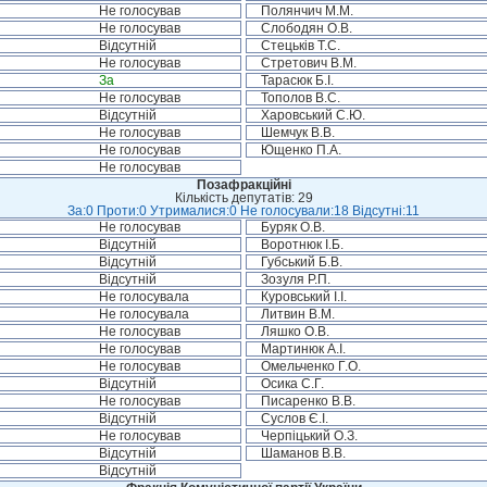
Не голосував
Полянчич М.М.
Не голосував
Слободян О.В.
Відсутній
Стецьків Т.С.
Не голосував
Стретович В.М.
За
Тарасюк Б.І.
Не голосував
Тополов В.С.
Відсутній
Харовський С.Ю.
Не голосував
Шемчук В.В.
Не голосував
Ющенко П.А.
Не голосував
Позафракційні
Кількість депутатів: 29
За:0 Проти:0 Утрималися:0 Не голосували:18 Відсутні:11
Не голосував
Буряк О.В.
Відсутній
Воротнюк І.Б.
Відсутній
Губський Б.В.
Відсутній
Зозуля Р.П.
Не голосувала
Куровський І.І.
Не голосувала
Литвин В.М.
Не голосував
Ляшко О.В.
Не голосував
Мартинюк А.І.
Не голосував
Омельченко Г.О.
Відсутній
Осика С.Г.
Не голосував
Писаренко В.В.
Відсутній
Суслов Є.І.
Не голосував
Черпіцький О.З.
Відсутній
Шаманов В.В.
Відсутній