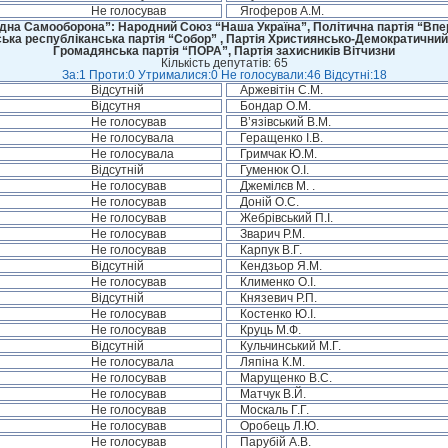
Не голосував
Ягоферов А.М.
дна Самооборона”: Народний Союз “Наша Україна”, Політична партія “Впере
ська республіканська партія “Собор” , Партія Християнсько-Демократичний
Громадянська партія “ПОРА”, Партія захисників Вітчизни
Кількість депутатів: 65
За:1 Проти:0 Утрималися:0 Не голосували:46 Відсутні:18
Відсутній
Аржевітін С.М.
Відсутня
Бондар О.М.
Не голосував
В’язівський В.М.
Не голосувала
Геращенко І.В.
Не голосувала
Гримчак Ю.М.
Відсутній
Гуменюк О.І.
Не голосував
Джемілєв М. .
Не голосував
Доній О.С.
Не голосував
Жебрівський П.І.
Не голосував
Зварич Р.М.
Не голосував
Карпук В.Г.
Відсутній
Кендзьор Я.М.
Не голосував
Клименко О.І.
Відсутній
Князевич Р.П.
Не голосував
Костенко Ю.І.
Не голосував
Круць М.Ф.
Відсутній
Кульчинський М.Г.
Не голосувала
Ляпіна К.М.
Не голосував
Марущенко В.С.
Не голосував
Матчук В.Й.
Не голосував
Москаль Г.Г.
Не голосував
Оробець Л.Ю.
Не голосував
Парубій А.В.