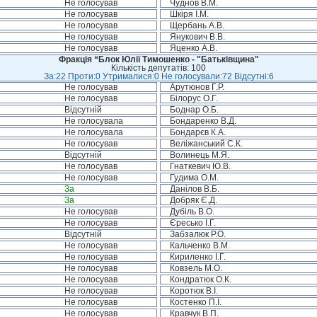
Не голосував
Чуднов В.М.
Не голосував
Шкіря І.М.
Не голосував
Щербань А.В.
Не голосував
Янукович В.В.
Не голосував
Яценко А.В.
Фракція “Блок Юлії Тимошенко - "Батьківщина"
Кількість депутатів: 100
За:22 Проти:0 Утрималися:0 Не голосували:72 Відсутні:6
Не голосував
Арутюнов Г.Р.
Не голосував
Білорус О.Г.
Відсутній
Боднар О.Б.
Не голосувала
Бондаренко В.Д.
Не голосувала
Бондарєв К.А.
Не голосував
Веліжанський С.К.
Відсутній
Волинець М.Я.
Не голосував
Гнаткевич Ю.В.
Не голосував
Гудима О.М.
За
Данілов В.Б.
За
Добряк Є.Д.
Не голосував
Дубіль В.О.
Не голосував
Єресько І.Г.
Відсутній
Забзалюк Р.О.
Не голосував
Кальченко В.М.
Не голосував
Кириленко І.Г.
Не голосував
Ковзель М.О.
Не голосував
Кондратюк О.К.
Не голосував
Коротюк В.І.
Не голосував
Костенко П.І.
Не голосував
Кравчук В.П.