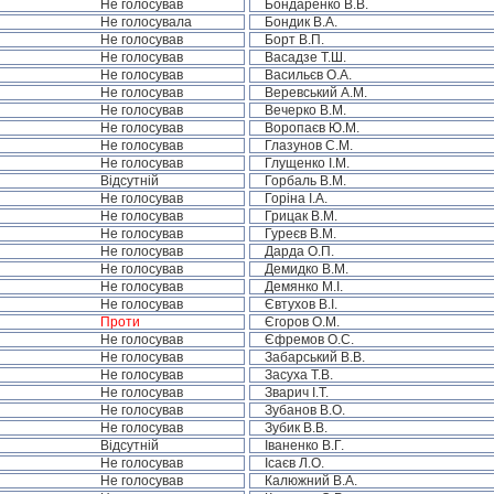
Не голосував
Бондаренко В.В.
Не голосувала
Бондик В.А.
Не голосував
Борт В.П.
Не голосував
Васадзе Т.Ш.
Не голосував
Васильєв О.А.
Не голосував
Веревський А.М.
Не голосував
Вечерко В.М.
Не голосував
Воропаєв Ю.М.
Не голосував
Глазунов С.М.
Не голосував
Глущенко І.М.
Відсутній
Горбаль В.М.
Не голосував
Горіна І.А.
Не голосував
Грицак В.М.
Не голосував
Гуреєв В.М.
Не голосував
Дарда О.П.
Не голосував
Демидко В.М.
Не голосував
Демянко М.І.
Не голосував
Євтухов В.І.
Проти
Єгоров О.М.
Не голосував
Єфремов О.С.
Не голосував
Забарський В.В.
Не голосував
Засуха Т.В.
Не голосував
Зварич І.Т.
Не голосував
Зубанов В.О.
Не голосував
Зубик В.В.
Відсутній
Іваненко В.Г.
Не голосував
Ісаєв Л.О.
Не голосував
Калюжний В.А.