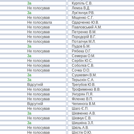
За
Курпіль С.В.
Не голосував
Лемза В.Д.
За
Лук’янчук Р.В.
Не голосував
Міщенко С.Г.
Не голосувала
Одарченко Ю.В.
Не голосував
Павловський А.М.
Не голосував
Петренко В.М.
Не голосував
Пєрєдєрій В.Г.
Не голосував
Потапчук М.Л.
За
Пудов Б.М.
Не голосував
Рябека О.Г.
За
Семерак О.М.
Не голосував
Сербін Ю.С.
Не голосував
Соболєв С.В.
Не голосував
Сочка О.О.
За
Сушкевич В.М.
За
Терьохін С.А.
Відсутній
Трегубов Ю.В.
Не голосував
Трофименко В.В.
Не голосував
Унгурян П.Я.
Не голосував
Філенко В.П.
Відсутній
Чепинога В.М.
Не голосував
Шаго Є.П.
За
Шевченко А.В.
Не голосував
Шевчук С.В.
За
Шишкіна З.Л.
Не голосував
Шкіль А.В.
Не голосував
Шустік О.Ю.