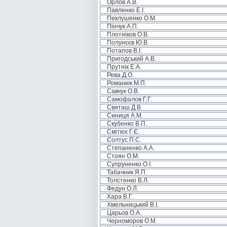
Орлов А.В.
Павленко Е.І.
Пеклушенко О.М.
Пінчук А.П.
Плотніков О.В.
Полунєєв Ю.В.
Потапов В.І.
Пригодський А.В.
Прутнік Е.А.
Рева Д.О.
Романюк М.П.
Савчук О.В.
Самофалов Г.Г.
Святаш Д.В.
Синиця А.М.
Скубенко В.П.
Смітюх Г.Є.
Солтус П.С.
Степаненко А.А.
Стоян О.М.
Супруненко О.І.
Табачник Я.П.
Толстенко В.Л.
Федун О.Л.
Хара В.Г.
Хмельницький В.І.
Царьов О.А.
Черноморов О.М.