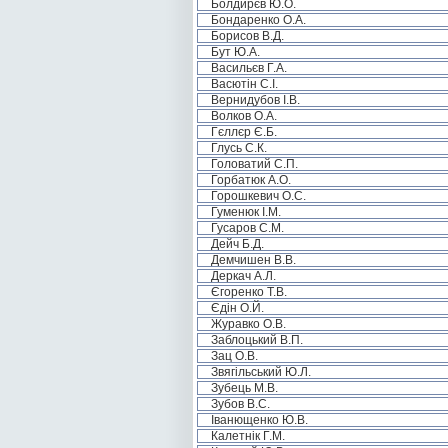
Болдирєв Ю.О.
Бондаренко О.А.
Борисов В.Д.
Бут Ю.А.
Васильєв Г.А.
Васютін С.І.
Вернидубов І.В.
Волков О.А.
Гєллєр Є.Б.
Глусь С.К.
Головатий С.П.
Горбатюк А.О.
Горошкевич О.С.
Гуменюк І.М.
Гусаров С.М.
Дейч Б.Д.
Демчишен В.В.
Деркач А.Л.
Єгоренко Т.В.
Єдін О.Й.
Журавко О.В.
Заблоцький В.П.
Зац О.В.
Звягільський Ю.Л.
Зубець М.В.
Зубов В.С.
Іванющенко Ю.В.
Калетнік Г.М.