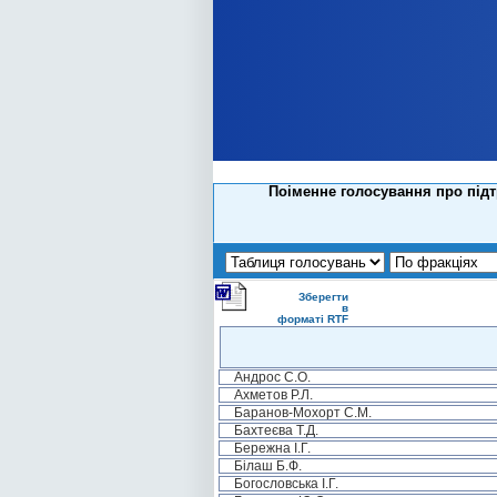
Поіменне голосування про під
Зберегти
в
форматі RTF
Андрос С.О.
Ахметов Р.Л.
Баранов-Мохорт С.М.
Бахтеєва Т.Д.
Бережна І.Г.
Білаш Б.Ф.
Богословська І.Г.