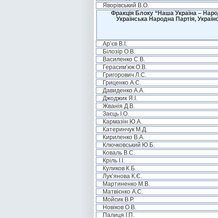
Яворівський В.О.
Фракція Блоку “Наша Україна – Наро
Українська Народна Партія, Україн
Ар’єв В.І.
Білозір О.В.
Василенко С.В.
Герасим’юк О.В.
Григорович Л.С.
Гриценко А.С.
Давиденко А.А.
Джоджик Я.І.
Жванія Д.В.
Заєць І.О.
Кармазін Ю.А.
Катеринчук М.Д.
Кириленко В.А.
Ключковський Ю.Б.
Коваль В.С.
Кріль І.І.
Куликов К.Б.
Лук’янова К.Є.
Мартиненко М.В.
Матвієнко А.С.
Мойсик В.Р.
Новіков О.В.
Палиця І.П.