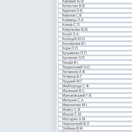
Каракай Ю.В.
Келестин В.В.
Киричок О.Е.
Ківалов С.В.
Климець П.А.
Клюєв С.П.
Ковальова Ю.В.
Козуб О.А.
Колоцей Ю.О.
Коновалюк В.І.
Корж П.П.
Кузьменко П.П.
Кунченко О.П.
Ландік В.І.
Лєщинський О.О.
Литвинов Л.Ф.
Літвінов В.Г.
Луцький М.Г.
Майборода С.Ф.
Малишев В.С.
Маньковський Г.В.
Мельник С.А.
Мироненко М.І.
Момот С.В.
Мошак С.М.
Мхітарян Н.М.
Наконечний В.Л.
Олійник В.М.