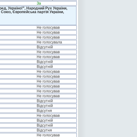
За
д, Україно!”, Народний Рух України,
 Союз, Європейська партія України,
Не голосував
Не голосував
Не голосував
Не голосувала
Відсутній
Не голосував
Не голосував
Відсутній
Відсутній
Не голосував
Не голосував
Не голосував
Не голосував
Не голосував
Не голосував
Відсутній
Відсутній
Відсутня
Не голосував
Відсутній
Відсутній
Відсутня
Не голосував