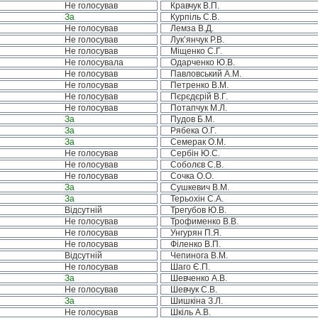
Не голосував
Кравчук В.П.
За
Курпіль С.В.
Не голосував
Лемза В.Д.
Не голосував
Лук’янчук Р.В.
Не голосував
Міщенко С.Г.
Не голосувала
Одарченко Ю.В.
Не голосував
Павловський А.М.
Не голосував
Петренко В.М.
Не голосував
Пєрєдєрій В.Г.
Не голосував
Потапчук М.Л.
За
Пудов Б.М.
За
Рябека О.Г.
За
Семерак О.М.
Не голосував
Сербін Ю.С.
Не голосував
Соболєв С.В.
Не голосував
Сочка О.О.
За
Сушкевич В.М.
За
Терьохін С.А.
Відсутній
Трегубов Ю.В.
Не голосував
Трофименко В.В.
Не голосував
Унгурян П.Я.
Не голосував
Філенко В.П.
Відсутній
Чепинога В.М.
Не голосував
Шаго Є.П.
За
Шевченко А.В.
Не голосував
Шевчук С.В.
За
Шишкіна З.Л.
Не голосував
Шкіль А.В.