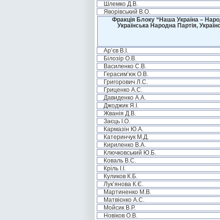
Шлемко Д.В.
Яворівський В.О.
Фракція Блоку “Наша Україна – Наро
Українська Народна Партія, Україн
Ар’єв В.І.
Білозір О.В.
Василенко С.В.
Герасим’юк О.В.
Григорович Л.С.
Гриценко А.С.
Давиденко А.А.
Джоджик Я.І.
Жванія Д.В.
Заєць І.О.
Кармазін Ю.А.
Катеринчук М.Д.
Кириленко В.А.
Ключковський Ю.Б.
Коваль В.С.
Кріль І.І.
Куликов К.Б.
Лук’янова К.Є.
Мартиненко М.В.
Матвієнко А.С.
Мойсик В.Р.
Новіков О.В.