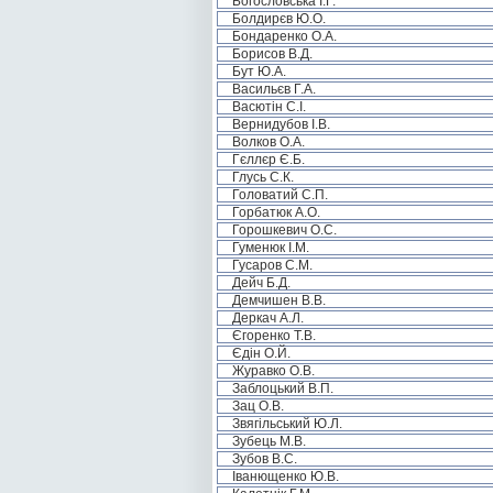
Богословська І.Г.
Болдирєв Ю.О.
Бондаренко О.А.
Борисов В.Д.
Бут Ю.А.
Васильєв Г.А.
Васютін С.І.
Вернидубов І.В.
Волков О.А.
Гєллєр Є.Б.
Глусь С.К.
Головатий С.П.
Горбатюк А.О.
Горошкевич О.С.
Гуменюк І.М.
Гусаров С.М.
Дейч Б.Д.
Демчишен В.В.
Деркач А.Л.
Єгоренко Т.В.
Єдін О.Й.
Журавко О.В.
Заблоцький В.П.
Зац О.В.
Звягільський Ю.Л.
Зубець М.В.
Зубов В.С.
Іванющенко Ю.В.