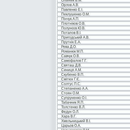
Олійник В.М.
Орлов А.В.
Павленко Е.І.
Пеклушенко О.М.
Пінчук А.П.
Плотніков О.В.
Полунєєв Ю.В.
Потапов В.І.
Пригодський А.В.
Прутнік Е.А.
Рева Д.О.
Романюк М.П.
Савчук О.В.
Самофалов Г.Г.
Святаш Д.В.
Синиця А.М.
Скубенко В.П.
Смітюх Г.Є.
Солтус П.С.
Степаненко А.А.
Стоян О.М.
Супруненко О.І.
Табачник Я.П.
Толстенко В.Л.
Федун О.Л.
Хара В.Г.
Хмельницький В.І.
Царьов О.А.