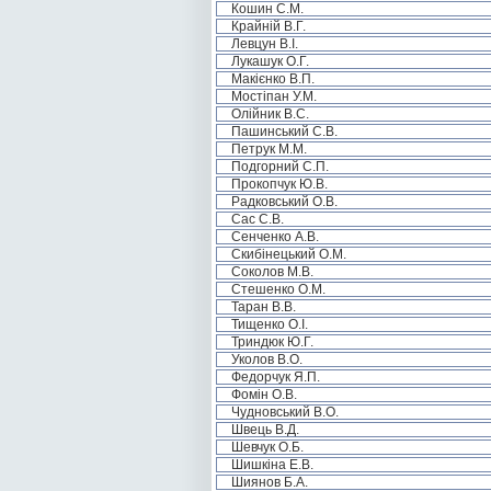
Кошин С.М.
Крайній В.Г.
Левцун В.І.
Лукашук О.Г.
Макієнко В.П.
Мостіпан У.М.
Олійник В.С.
Пашинський С.В.
Петрук М.М.
Подгорний С.П.
Прокопчук Ю.В.
Радковський О.В.
Сас С.В.
Сенченко А.В.
Скибінецький О.М.
Соколов М.В.
Стешенко О.М.
Таран В.В.
Тищенко О.І.
Триндюк Ю.Г.
Уколов В.О.
Федорчук Я.П.
Фомін О.В.
Чудновський В.О.
Швець В.Д.
Шевчук О.Б.
Шишкіна Е.В.
Шиянов Б.А.