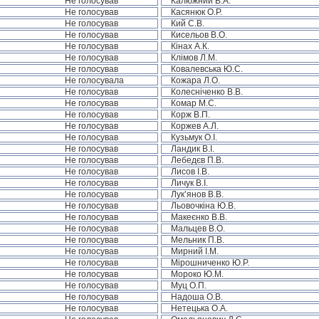
Не голосував
Калюжний В.А.
Не голосував
Касянюк О.Р.
Не голосував
Кий С.В.
Не голосував
Кисельов В.О.
Не голосував
Кінах А.К.
Не голосував
Клімов Л.М.
Не голосував
Ковалевська Ю.С.
Не голосувала
Кожара Л.О.
Не голосував
Колесніченко В.В.
Не голосував
Комар М.С.
Не голосував
Корж В.П.
Не голосував
Коржев А.Л.
Не голосував
Кузьмук О.І.
Не голосував
Ландик В.І.
Не голосував
Лебедєв П.В.
Не голосував
Лисов І.В.
Не голосував
Личук В.І.
Не голосував
Лук’янов В.В.
Не голосував
Льовочкіна Ю.В.
Не голосував
Макеєнко В.В.
Не голосував
Мальцев В.О.
Не голосував
Мельник П.В.
Не голосував
Мирний І.М.
Не голосував
Мірошниченко Ю.Р.
Не голосував
Мороко Ю.М.
Не голосував
Муц О.П.
Не голосував
Надоша О.В.
Не голосував
Нетецька О.А.