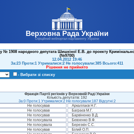
Верховна Рада України
Офіційний вебпортал парламенту України
у № 1908 народного депутата Шишкіної Е.В. до проекту Кримінально
(№9700)
12.04.2012 19:46
За:23 Проти:1 Утрималися:2 Не голосували:385 Всього:411
Рішення не прийнято
- Вибрати зі списку
Фракція Партії регіонів у Верховній Раді України
Кількість депутатів: 192
За:0 Проти:1 Утрималися:2 Не голосували:187 Відсутні:2
Не голосував
Аркаллаєв Н.Г.
Не голосував
Баграєв М.Г.
Не голосував
Барвіненко В.Д.
Не голосувала
Бевзенко В.Ф.
Не голосувала
Березкін С.С.
Не голосував
Білий О.П.