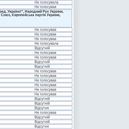
Не голосувала
Не голосував
д, Україно!”, Народний Рух України,
 Союз, Європейська партія України,
Не голосував
Не голосував
Не голосував
Не голосувала
Відсутній
Не голосував
Не голосував
Відсутній
Відсутній
Не голосував
Не голосував
Не голосував
Не голосував
Не голосував
Не голосував
Відсутній
Відсутній
Відсутня
Не голосував
Відсутній
Відсутній
Відсутня