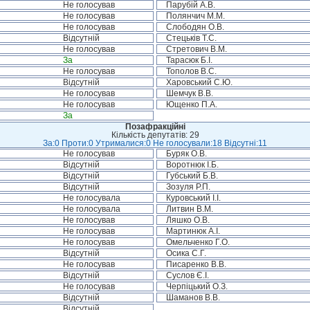
Не голосував
Парубій А.В.
Не голосував
Полянчич М.М.
Не голосував
Слободян О.В.
Відсутній
Стецьків Т.С.
Не голосував
Стретович В.М.
За
Тарасюк Б.І.
Не голосував
Тополов В.С.
Відсутній
Харовський С.Ю.
Не голосував
Шемчук В.В.
Не голосував
Ющенко П.А.
За
Позафракційні
Кількість депутатів: 29
За:0 Проти:0 Утрималися:0 Не голосували:18 Відсутні:11
Не голосував
Буряк О.В.
Відсутній
Воротнюк І.Б.
Відсутній
Губський Б.В.
Відсутній
Зозуля Р.П.
Не голосувала
Куровський І.І.
Не голосувала
Литвин В.М.
Не голосував
Ляшко О.В.
Не голосував
Мартинюк А.І.
Не голосував
Омельченко Г.О.
Відсутній
Осика С.Г.
Не голосував
Писаренко В.В.
Відсутній
Суслов Є.І.
Не голосував
Черпіцький О.З.
Відсутній
Шаманов В.В.
Відсутній