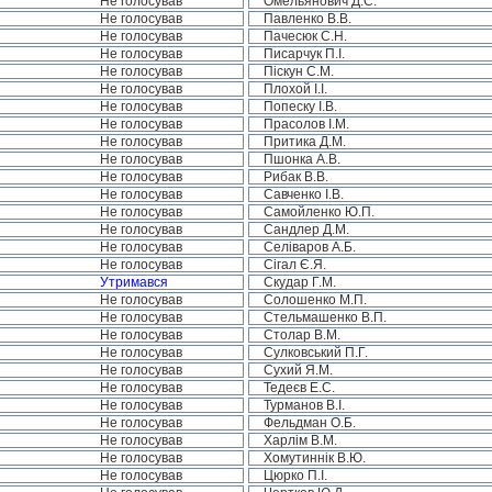
Не голосував
Омельянович Д.С.
Не голосував
Павленко В.В.
Не голосував
Пачесюк С.Н.
Не голосував
Писарчук П.І.
Не голосував
Піскун С.М.
Не голосував
Плохой І.І.
Не голосував
Попеску І.В.
Не голосував
Прасолов І.М.
Не голосував
Притика Д.М.
Не голосував
Пшонка А.В.
Не голосував
Рибак В.В.
Не голосував
Савченко І.В.
Не голосував
Самойленко Ю.П.
Не голосував
Сандлер Д.М.
Не голосував
Селіваров А.Б.
Не голосував
Сігал Є.Я.
Утримався
Скудар Г.М.
Не голосував
Солошенко М.П.
Не голосував
Стельмашенко В.П.
Не голосував
Столар В.М.
Не голосував
Сулковський П.Г.
Не голосував
Сухий Я.М.
Не голосував
Тедеєв Е.С.
Не голосував
Турманов В.І.
Не голосував
Фельдман О.Б.
Не голосував
Харлім В.М.
Не голосував
Хомутиннік В.Ю.
Не голосував
Цюрко П.І.