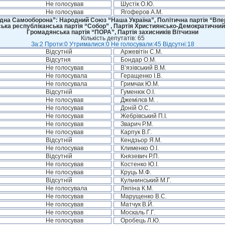
Не голосував
Шустік О.Ю.
Не голосував
Ягоферов А.М.
дна Самооборона”: Народний Союз “Наша Україна”, Політична партія “Впере
ська республіканська партія “Собор” , Партія Християнсько-Демократичний
Громадянська партія “ПОРА”, Партія захисників Вітчизни
Кількість депутатів: 65
За:2 Проти:0 Утрималися:0 Не голосували:45 Відсутні:18
Відсутній
Аржевітін С.М.
Відсутня
Бондар О.М.
Не голосував
В’язівський В.М.
Не голосувала
Геращенко І.В.
Не голосувала
Гримчак Ю.М.
Відсутній
Гуменюк О.І.
Не голосував
Джемілєв М. .
Не голосував
Доній О.С.
Не голосував
Жебрівський П.І.
Не голосував
Зварич Р.М.
Не голосував
Карпук В.Г.
Відсутній
Кендзьор Я.М.
Не голосував
Клименко О.І.
Відсутній
Князевич Р.П.
Не голосував
Костенко Ю.І.
Не голосував
Круць М.Ф.
Відсутній
Кульчинський М.Г.
Не голосувала
Ляпіна К.М.
Не голосував
Марущенко В.С.
Не голосував
Матчук В.Й.
Не голосував
Москаль Г.Г.
Не голосував
Оробець Л.Ю.