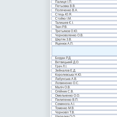
Палиця І.П.
Петьовка В.В.
Поляченко В.А.
Стець Ю.Я.
Стойко І.М.
Талишев Є.І.
Ткач Р.В.
Третьяков О.Ю.
Чорноволенко О.В.
Шкутяк З.В.
Яценюк А.П.
Богдан Р.Д.
Ветвицький Д.О.
Грач Л.І.
Зейналов Е.Д.
Королевська Н.Ю.
Лабунська А.В.
Логвиненко О.С.
Маліч О.В.
Олійник С.В.
Омельченко О.О.
Пилипенко В.П.
Семинога А.І.
Томенко М.В.
Чорновіл Т.В.
Шепелев О.О.