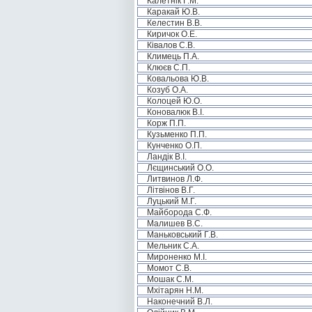
Калетнік Г.М.
Каракай Ю.В.
Келестин В.В.
Киричок О.Е.
Ківалов С.В.
Климець П.А.
Клюєв С.П.
Ковальова Ю.В.
Козуб О.А.
Колоцей Ю.О.
Коновалюк В.І.
Корж П.П.
Кузьменко П.П.
Кунченко О.П.
Ландік В.І.
Лєщинський О.О.
Литвинов Л.Ф.
Літвінов В.Г.
Луцький М.Г.
Майборода С.Ф.
Малишев В.С.
Маньковський Г.В.
Мельник С.А.
Мироненко М.І.
Момот С.В.
Мошак С.М.
Мхітарян Н.М.
Наконечний В.Л.