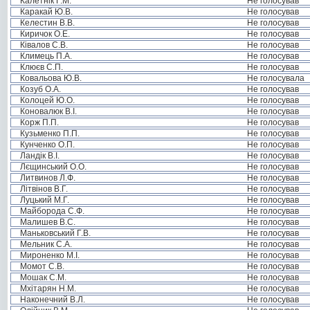
Калетнік Г.М.
Не голосував
Каракай Ю.В.
Не голосував
Келестин В.В.
Не голосував
Киричок О.Е.
Не голосував
Ківалов С.В.
Не голосував
Климець П.А.
Не голосував
Клюєв С.П.
Не голосував
Ковальова Ю.В.
Не голосувала
Козуб О.А.
Не голосував
Колоцей Ю.О.
Не голосував
Коновалюк В.І.
Не голосував
Корж П.П.
Не голосував
Кузьменко П.П.
Не голосував
Кунченко О.П.
Не голосував
Ландік В.І.
Не голосував
Лєщинський О.О.
Не голосував
Литвинов Л.Ф.
Не голосував
Літвінов В.Г.
Не голосував
Луцький М.Г.
Не голосував
Майборода С.Ф.
Не голосував
Малишев В.С.
Не голосував
Маньковський Г.В.
Не голосував
Мельник С.А.
Не голосував
Мироненко М.І.
Не голосував
Момот С.В.
Не голосував
Мошак С.М.
Не голосував
Мхітарян Н.М.
Не голосував
Наконечний В.Л.
Не голосував