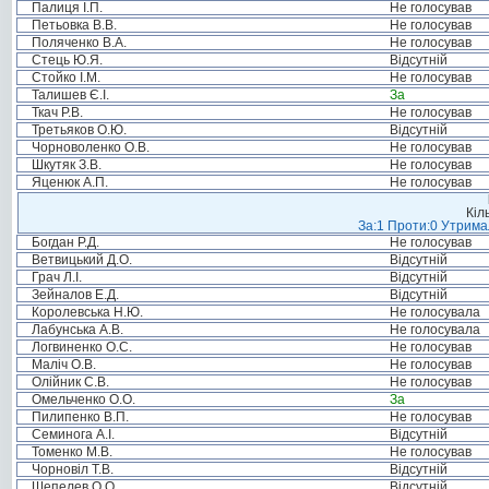
Палиця І.П.
Не голосував
Петьовка В.В.
Не голосував
Поляченко В.А.
Не голосував
Стець Ю.Я.
Відсутній
Стойко І.М.
Не голосував
Талишев Є.І.
За
Ткач Р.В.
Не голосував
Третьяков О.Ю.
Відсутній
Чорноволенко О.В.
Не голосував
Шкутяк З.В.
Не голосував
Яценюк А.П.
Не голосував
Кіл
За:1 Проти:0 Утримал
Богдан Р.Д.
Не голосував
Ветвицький Д.О.
Відсутній
Грач Л.І.
Відсутній
Зейналов Е.Д.
Відсутній
Королевська Н.Ю.
Не голосувала
Лабунська А.В.
Не голосувала
Логвиненко О.С.
Не голосував
Маліч О.В.
Не голосував
Олійник С.В.
Не голосував
Омельченко О.О.
За
Пилипенко В.П.
Не голосував
Семинога А.І.
Відсутній
Томенко М.В.
Не голосував
Чорновіл Т.В.
Відсутній
Шепелев О.О.
Відсутній