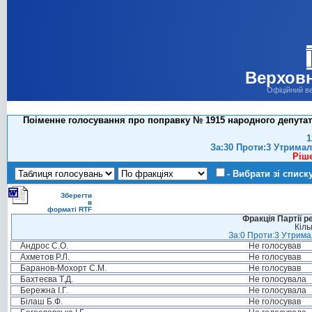
Верховн
Офіційний в
Поіменне голосування про поправку № 1915 народного депутат
1
За:30 Проти:3 Утримал
Ріш
- Вибрати зі списк
Зберегти
в
форматі RTF
Фракція Партії р
Кіль
За:0 Проти:3 Утримал
Андрос С.О.
Не голосував
Ахметов Р.Л.
Не голосував
Баранов-Мохорт С.М.
Не голосував
Бахтеєва Т.Д.
Не голосувала
Бережна І.Г.
Не голосувала
Білаш Б.Ф.
Не голосував