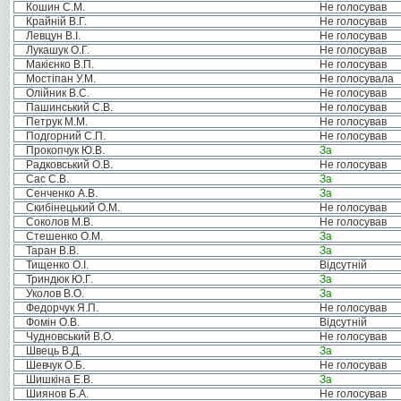
Кошин С.М.
Не голосував
Крайній В.Г.
Не голосував
Левцун В.І.
Не голосував
Лукашук О.Г.
Не голосував
Макієнко В.П.
Не голосував
Мостіпан У.М.
Не голосувала
Олійник В.С.
Не голосував
Пашинський С.В.
Не голосував
Петрук М.М.
Не голосував
Подгорний С.П.
Не голосував
Прокопчук Ю.В.
За
Радковський О.В.
Не голосував
Сас С.В.
За
Сенченко А.В.
За
Скибінецький О.М.
Не голосував
Соколов М.В.
Не голосував
Стешенко О.М.
За
Таран В.В.
За
Тищенко О.І.
Відсутній
Триндюк Ю.Г.
За
Уколов В.О.
За
Федорчук Я.П.
Не голосував
Фомін О.В.
Відсутній
Чудновський В.О.
Не голосував
Швець В.Д.
За
Шевчук О.Б.
Не голосував
Шишкіна Е.В.
За
Шиянов Б.А.
Не голосував