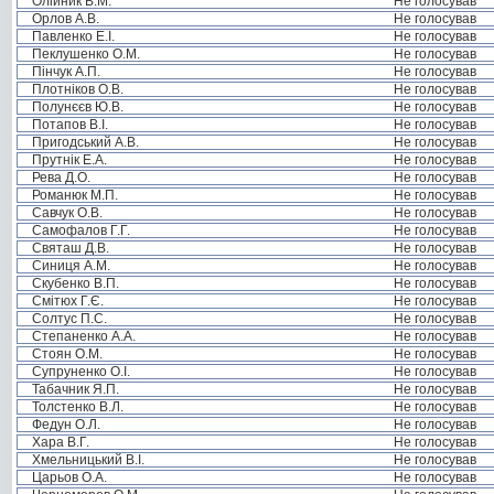
Олійник В.М.
Не голосував
Орлов А.В.
Не голосував
Павленко Е.І.
Не голосував
Пеклушенко О.М.
Не голосував
Пінчук А.П.
Не голосував
Плотніков О.В.
Не голосував
Полунєєв Ю.В.
Не голосував
Потапов В.І.
Не голосував
Пригодський А.В.
Не голосував
Прутнік Е.А.
Не голосував
Рева Д.О.
Не голосував
Романюк М.П.
Не голосував
Савчук О.В.
Не голосував
Самофалов Г.Г.
Не голосував
Святаш Д.В.
Не голосував
Синиця А.М.
Не голосував
Скубенко В.П.
Не голосував
Смітюх Г.Є.
Не голосував
Солтус П.С.
Не голосував
Степаненко А.А.
Не голосував
Стоян О.М.
Не голосував
Супруненко О.І.
Не голосував
Табачник Я.П.
Не голосував
Толстенко В.Л.
Не голосував
Федун О.Л.
Не голосував
Хара В.Г.
Не голосував
Хмельницький В.І.
Не голосував
Царьов О.А.
Не голосував