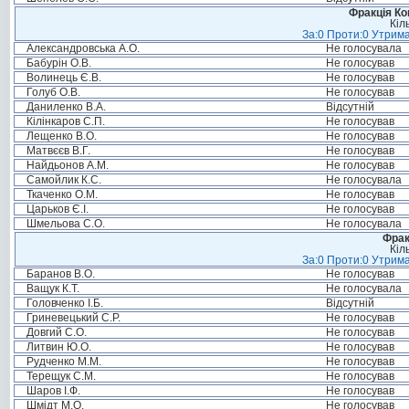
Фракція Ком
Кіл
За:0 Проти:0 Утрима
Александровська А.О.
Не голосувала
Бабурін О.В.
Не голосував
Волинець Є.В.
Не голосував
Голуб О.В.
Не голосував
Даниленко В.А.
Відсутній
Кілінкаров С.П.
Не голосував
Лещенко В.О.
Не голосував
Матвєєв В.Г.
Не голосував
Найдьонов А.М.
Не голосував
Самойлик К.С.
Не голосувала
Ткаченко О.М.
Не голосував
Царьков Є.І.
Не голосував
Шмельова С.О.
Не голосувала
Фрак
Кіл
За:0 Проти:0 Утрима
Баранов В.О.
Не голосував
Ващук К.Т.
Не голосувала
Головченко І.Б.
Відсутній
Гриневецький С.Р.
Не голосував
Довгий С.О.
Не голосував
Литвин Ю.О.
Не голосував
Рудченко М.М.
Не голосував
Терещук С.М.
Не голосував
Шаров І.Ф.
Не голосував
Шмідт М.О.
Не голосував