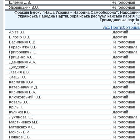
Шлемко Д.В.
Не голосував
Яворівський В.О.
Не голосував
Фракція Блоку “Наша Україна – Народна Самооборона”: Народний Со
Українська Народна Партія, Українська республіканська партія “
Громадянська партія 
Кіл
За:1 Проти:0 Утримал
Ар’єв В.І.
Відсутній
Білозір О.В.
Відсутня
Василенко С.В.
Не голосував
Герасим’юк О.В.
Не голосувала
Григорович Л.С.
Не голосувала
Гриценко А.С.
Відсутній
Давиденко А.А.
Не голосував
Джоджик Я.І.
Не голосував
Жванія Д.В.
Не голосував
Заєць І.О.
Не голосував
Кармазін Ю.А.
Не голосував
Катеринчук М.Д.
Відсутній
Кириленко В.А.
Не голосував
Ключковський Ю.Б.
Відсутній
Коваль В.С.
Не голосував
Кріль І.І.
Не голосував
Куликов К.Б.
Відсутній
Лук’янова К.Є.
Не голосувала
Мартиненко М.В.
Не голосував
Матвієнко А.С.
Не голосував
Мойсик В.Р.
Не голосував
Новіков О.В.
Не голосував