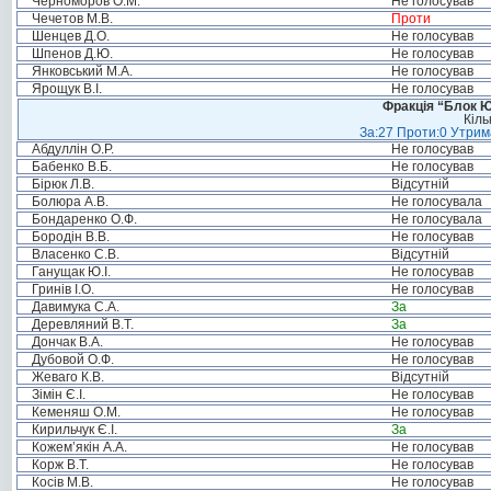
Черноморов О.М.
Не голосував
Чечетов М.В.
Проти
Шенцев Д.О.
Не голосував
Шпенов Д.Ю.
Не голосував
Янковський М.А.
Не голосував
Ярощук В.І.
Не голосував
Фракція “Блок Ю
Кіль
За:27 Проти:0 Утрима
Абдуллін О.Р.
Не голосував
Бабенко В.Б.
Не голосував
Бірюк Л.В.
Відсутній
Болюра А.В.
Не голосувала
Бондаренко О.Ф.
Не голосувала
Бородін В.В.
Не голосував
Власенко С.В.
Відсутній
Ганущак Ю.І.
Не голосував
Гринів І.О.
Не голосував
Давимука С.А.
За
Деревляний В.Т.
За
Дончак В.А.
Не голосував
Дубовой О.Ф.
Не голосував
Жеваго К.В.
Відсутній
Зімін Є.І.
Не голосував
Кеменяш О.М.
Не голосував
Кирильчук Є.І.
За
Кожем’якін А.А.
Не голосував
Корж В.Т.
Не голосував
Косів М.В.
Не голосував