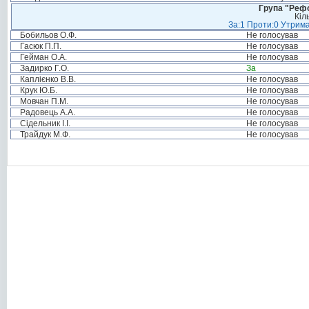
Група "Реф
Кіл
За:1 Проти:0 Утрима
Бобильов О.Ф.
Не голосував
Гасюк П.П.
Не голосував
Гейман О.А.
Не голосував
Задирко Г.О.
За
Каплієнко В.В.
Не голосував
Крук Ю.Б.
Не голосував
Мовчан П.М.
Не голосував
Радовець А.А.
Не голосував
Сідельник І.І.
Не голосував
Трайдук М.Ф.
Не голосував