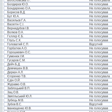
Богословська І.Г.
Не голосувала
Болдирєв Ю.О.
Не голосував
Бондаренко О.А.
Не голосувала
Борисов В.Д.
Не голосував
Бут Ю.А.
Не голосував
Васильєв Г.А.
Не голосував
Васютін С.І.
Не голосував
Вернидубов І.В.
Не голосував
Волков О.А.
Не голосував
Гєллєр Є.Б.
Не голосував
Глусь С.К.
Не голосував
Головатий С.П.
Відсутній
Горбатюк А.О.
Не голосував
Горошкевич О.С.
Не голосував
Гуменюк І.М.
Не голосував
Гусаров С.М.
Не голосував
Дейч Б.Д.
Не голосував
Демчишен В.В.
Не голосував
Деркач А.Л.
Не голосував
Єгоренко Т.В.
Не голосувала
Єдін О.Й.
Не голосував
Журавко О.В.
Не голосував
Заблоцький В.П.
Не голосував
Зац О.В.
Не голосував
Звягільський Ю.Л.
Не голосував
Зубець М.В.
Не голосував
Зубов В.С.
Відсутній
Іванющенко Ю.В.
Не голосував