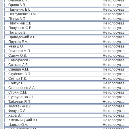
Олійник В.М.
Не голосував
Орлов А.В.
Не голосував
Павленко Е.І.
Не голосував
Пеклушенко О.М.
Не голосував
Пінчук А.П.
Не голосував
Плотніков О.В.
Не голосував
Полунєєв Ю.В.
Не голосував
Потапов В.І.
Не голосував
Пригодський А.В.
Не голосував
Прутнік Е.А.
Не голосував
Рева Д.О.
Не голосував
Романюк М.П.
Не голосував
Савчук О.В.
Не голосував
Самофалов Г.Г.
Не голосував
Святаш Д.В.
Не голосував
Синиця А.М.
Не голосував
Скубенко В.П.
Не голосував
Смітюх Г.Є.
Не голосував
Солтус П.С.
Не голосував
Степаненко А.А.
Не голосував
Стоян О.М.
Не голосував
Супруненко О.І.
Не голосував
Табачник Я.П.
Не голосував
Толстенко В.Л.
Не голосував
Федун О.Л.
Не голосував
Хара В.Г.
Не голосував
Хмельницький В.І.
Не голосував
Царьов О.А.
Не голосував