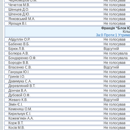
Черноморов О.М.
Не голосував
Чечетов М.В.
Не голосував
Шенцев Д.О.
Не голосував
Шпенов Д.Ю.
Не голосував
Янковський М.А.
Не голосував
Ярощук В.І.
Не голосував
Фракція “Блок Ю
Кіль
За:0 Проти:1 Утрима
Абдуллін О.Р.
Не голосував
Бабенко В.Б.
Не голосував
Бірюк Л.В.
Відсутній
Болюра А.В.
Не голосувала
Бондаренко О.Ф.
Не голосувала
Бородін В.В.
Не голосував
Власенко С.В.
Відсутній
Ганущак Ю.І.
Не голосував
Гринів І.О.
Не голосував
Давимука С.А.
Не голосував
Деревляний В.Т.
Не голосував
Дончак В.А.
Не голосував
Дубовой О.Ф.
Не голосував
Жеваго К.В.
Відсутній
Зімін Є.І.
Не голосував
Кеменяш О.М.
Не голосував
Кирильчук Є.І.
Не голосував
Кожем’якін А.А.
Не голосував
Корж В.Т.
Не голосував
Косів М.В.
Не голосував