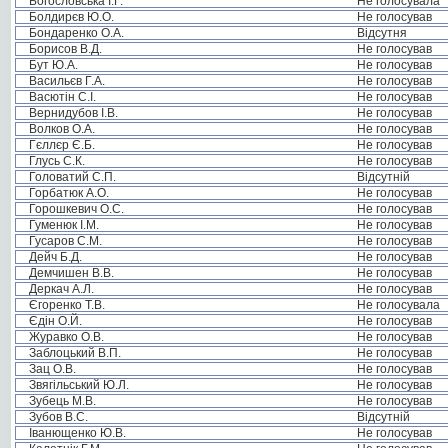
Богословська І.Г.
Не голосувала
Болдирєв Ю.О.
Не голосував
Бондаренко О.А.
Відсутня
Борисов В.Д.
Не голосував
Бут Ю.А.
Не голосував
Васильєв Г.А.
Не голосував
Васютін С.І.
Не голосував
Вернидубов І.В.
Не голосував
Волков О.А.
Не голосував
Гєллєр Є.Б.
Не голосував
Глусь С.К.
Не голосував
Головатий С.П.
Відсутній
Горбатюк А.О.
Не голосував
Горошкевич О.С.
Не голосував
Гуменюк І.М.
Не голосував
Гусаров С.М.
Не голосував
Дейч Б.Д.
Не голосував
Демчишен В.В.
Не голосував
Деркач А.Л.
Не голосував
Єгоренко Т.В.
Не голосувала
Єдін О.Й.
Не голосував
Журавко О.В.
Не голосував
Заблоцький В.П.
Не голосував
Зац О.В.
Не голосував
Звягільський Ю.Л.
Не голосував
Зубець М.В.
Не голосував
Зубов В.С.
Відсутній
Іванющенко Ю.В.
Не голосував