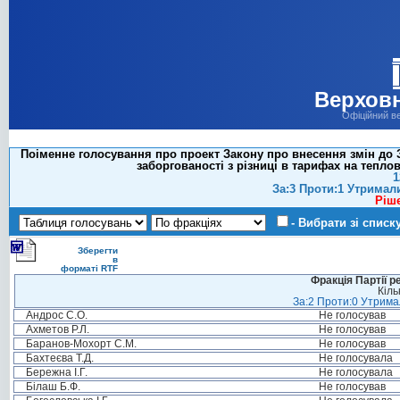
Верховн
Офіційний в
Поіменне голосування про проект Закону про внесення змін до 
заборгованості з різниці в тарифах на теплов
1
За:3 Проти:1 Утримал
Ріш
- Вибрати зі списк
Зберегти
в
форматі RTF
Фракція Партії р
Кіль
За:2 Проти:0 Утримал
Андрос С.О.
Не голосував
Ахметов Р.Л.
Не голосував
Баранов-Мохорт С.М.
Не голосував
Бахтеєва Т.Д.
Не голосувала
Бережна І.Г.
Не голосувала
Білаш Б.Ф.
Не голосував