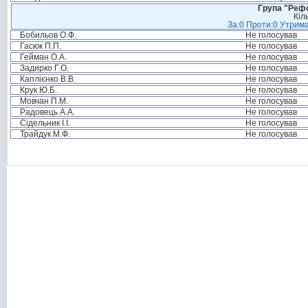
Група "Реф
Кіл
За:0 Проти:0 Утрима
Бобильов О.Ф.
Не голосував
Гасюк П.П.
Не голосував
Гейман О.А.
Не голосував
Задирко Г.О.
Не голосував
Каплієнко В.В.
Не голосував
Крук Ю.Б.
Не голосував
Мовчан П.М.
Не голосував
Радовець А.А.
Не голосував
Сідельник І.І.
Не голосував
Трайдук М.Ф.
Не голосував