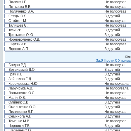
Палиця І.П.
Не голосував
Петьовка В.В.
Не голосував
Поляченко В.А.
Не голосував
Стець Ю.Я.
Відсутній
Стойко І.М.
Не голосував
Талишев Є.І.
Не голосував
Ткач Р.В.
Відсутній
Третьяков О.Ю.
Відсутній
Чорноволенко О.В.
Не голосував
Шкутяк З.В.
Не голосував
Яценюк А.П.
Відсутній
Кіл
За:0 Проти:0 Утримал
Богдан Р.Д.
Не голосував
Ветвицький Д.О.
Відсутній
Грач Л.І.
Відсутній
Зейналов Е.Д.
Відсутній
Королевська Н.Ю.
Не голосувала
Лабунська А.В.
Не голосувала
Логвиненко О.С.
Не голосував
Маліч О.В.
Не голосував
Олійник С.В.
Відсутній
Омельченко О.О.
Відсутній
Пилипенко В.П.
Не голосував
Семинога А.І.
Відсутній
Томенко М.В.
Не голосував
Чорновіл Т.В.
Відсутній
Шепелев О.О.
Відсутній