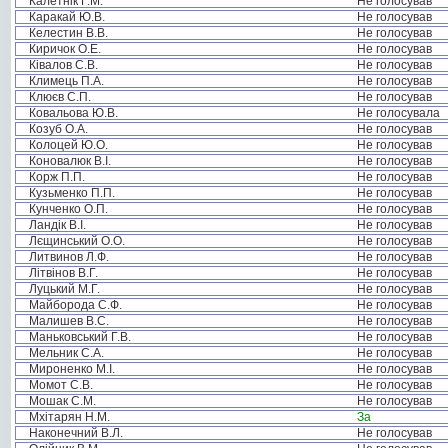
Калетнік Г.М.
Не голосував
Каракай Ю.В.
Не голосував
Келестин В.В.
Не голосував
Киричок О.Е.
Не голосував
Ківалов С.В.
Не голосував
Климець П.А.
Не голосував
Клюєв С.П.
Не голосував
Ковальова Ю.В.
Не голосувала
Козуб О.А.
Не голосував
Колоцей Ю.О.
Не голосував
Коновалюк В.І.
Не голосував
Корж П.П.
Не голосував
Кузьменко П.П.
Не голосував
Кунченко О.П.
Не голосував
Ландік В.І.
Не голосував
Лєщинський О.О.
Не голосував
Литвинов Л.Ф.
Не голосував
Літвінов В.Г.
Не голосував
Луцький М.Г.
Не голосував
Майборода С.Ф.
Не голосував
Малишев В.С.
Не голосував
Маньковський Г.В.
Не голосував
Мельник С.А.
Не голосував
Мироненко М.І.
Не голосував
Момот С.В.
Не голосував
Мошак С.М.
Не голосував
Мхітарян Н.М.
За
Наконечний В.Л.
Не голосував