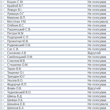
Кошин С.М.
Не голосував
Крайній В.Г.
Не голосував
Левцун В.І.
Не голосував
Лукашук О.Г.
Не голосував
Макієнко В.П.
Не голосував
Мостіпан У.М.
Не голосувала
Олійник В.С.
Не голосував
Пашинський С.В.
Не голосував
Петрук М.М.
Не голосував
Подгорний С.П.
Не голосував
Прокопчук Ю.В.
Не голосував
Радковський О.В.
Не голосував
Сас С.В.
Не голосував
Сенченко А.В.
Відсутній
Скибінецький О.М.
Не голосував
Соколов М.В.
Не голосував
Стешенко О.М.
Не голосував
Таран В.В.
Не голосував
Тищенко О.І.
Не голосував
Триндюк Ю.Г.
Не голосував
Уколов В.О.
Не голосував
Федорчук Я.П.
Не голосував
Фомін О.В.
Відсутній
Чудновський В.О.
Не голосував
Швець В.Д.
Не голосував
Шевчук О.Б.
Не голосував
Шишкіна Е.В.
Не голосувала
Шиянов Б.А.
Не голосував