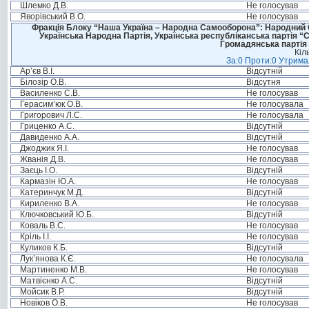
Шлемко Д.В.
Не голосував
Яворівський В.О.
Не голосував
Фракція Блоку “Наша Україна – Народна Самооборона”: Народний Со
Українська Народна Партія, Українська республіканська партія “
Громадянська партія 
Кіл
За:0 Проти:0 Утримал
Ар’єв В.І.
Відсутній
Білозір О.В.
Відсутня
Василенко С.В.
Не голосував
Герасим’юк О.В.
Не голосувала
Григорович Л.С.
Не голосувала
Гриценко А.С.
Відсутній
Давиденко А.А.
Відсутній
Джоджик Я.І.
Не голосував
Жванія Д.В.
Не голосував
Заєць І.О.
Відсутній
Кармазін Ю.А.
Не голосував
Катеринчук М.Д.
Відсутній
Кириленко В.А.
Не голосував
Ключковський Ю.Б.
Відсутній
Коваль В.С.
Не голосував
Кріль І.І.
Не голосував
Куликов К.Б.
Відсутній
Лук’янова К.Є.
Не голосувала
Мартиненко М.В.
Не голосував
Матвієнко А.С.
Відсутній
Мойсик В.Р.
Відсутній
Новіков О.В.
Не голосував