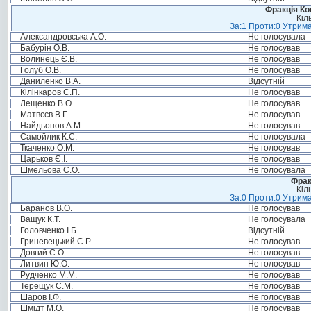
Фракція Ком
Кіл
За:1 Проти:0 Утрима
Александровська А.О.
Не голосувала
Бабурін О.В.
Не голосував
Волинець Є.В.
Не голосував
Голуб О.В.
Не голосував
Даниленко В.А.
Відсутній
Кілінкаров С.П.
Не голосував
Лещенко В.О.
Не голосував
Матвєєв В.Г.
Не голосував
Найдьонов А.М.
Не голосував
Самойлик К.С.
Не голосувала
Ткаченко О.М.
Не голосував
Царьков Є.І.
Не голосував
Шмельова С.О.
Не голосувала
Фрак
Кіл
За:0 Проти:0 Утрима
Баранов В.О.
Не голосував
Ващук К.Т.
Не голосувала
Головченко І.Б.
Відсутній
Гриневецький С.Р.
Не голосував
Довгий С.О.
Не голосував
Литвин Ю.О.
Не голосував
Рудченко М.М.
Не голосував
Терещук С.М.
Не голосував
Шаров І.Ф.
Не голосував
Шмідт М.О.
Не голосував