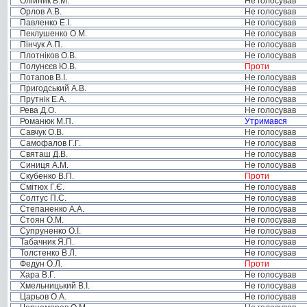
Олійник В.М.
Не голосував
Орлов А.В.
Не голосував
Павленко Е.І.
Не голосував
Пеклушенко О.М.
Не голосував
Пінчук А.П.
Не голосував
Плотніков О.В.
Не голосував
Полунєєв Ю.В.
Проти
Потапов В.І.
Не голосував
Пригодський А.В.
Не голосував
Прутнік Е.А.
Не голосував
Рева Д.О.
Не голосував
Романюк М.П.
Утримався
Савчук О.В.
Не голосував
Самофалов Г.Г.
Не голосував
Святаш Д.В.
Не голосував
Синиця А.М.
Не голосував
Скубенко В.П.
Проти
Смітюх Г.Є.
Не голосував
Солтус П.С.
Не голосував
Степаненко А.А.
Не голосував
Стоян О.М.
Не голосував
Супруненко О.І.
Не голосував
Табачник Я.П.
Не голосував
Толстенко В.Л.
Не голосував
Федун О.Л.
Проти
Хара В.Г.
Не голосував
Хмельницький В.І.
Не голосував
Царьов О.А.
Не голосував