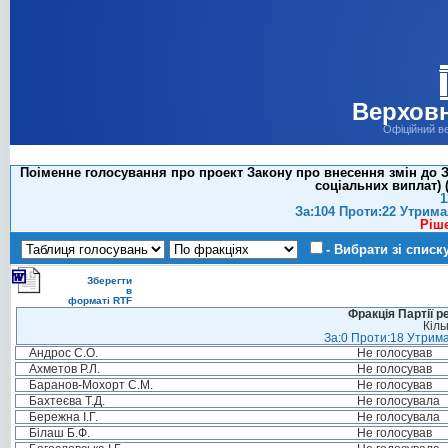
Верховн
Офіційний в
Поіменне голосування про проект Закону про внесення змін до З
соціальних виплат) (
1
За:104 Проти:22 Утрима
Ріш
- Вибрати зі списк
Зберегти
в
форматі RTF
Фракція Партії р
Кіль
За:0 Проти:18 Утрима
Андрос С.О.
Не голосував
Ахметов Р.Л.
Не голосував
Баранов-Мохорт С.М.
Не голосував
Бахтеєва Т.Д.
Не голосувала
Бережна І.Г.
Не голосувала
Білаш Б.Ф.
Не голосував