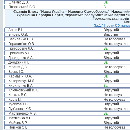
Шлемко Д.В.
За
Яворівський В.О.
За
Фракція Блоку “Наша Україна – Народна Самооборона”: Народний Со
Українська Народна Партія, Українська республіканська партія “
Громадянська партія 
Кіл
За:17 Проти:0 Утрима
Ар’єв В.І.
Відсутній
Білозір О.В.
Відсутня
Василенко С.В.
Не голосував
Герасим’юк О.В.
Не голосувала
Григорович Л.С.
За
Гриценко А.С.
Відсутній
Давиденко А.А.
Відсутній
Джоджик Я.І.
За
Жванія Д.В.
Не голосував
Заєць І.О.
Відсутній
Кармазін Ю.А.
За
Катеринчук М.Д.
Відсутній
Кириленко В.А.
За
Ключковський Ю.Б.
Відсутній
Коваль В.С.
Не голосував
Кріль І.І.
Не голосував
Куликов К.Б.
Відсутній
Лук’янова К.Є.
Не голосувала
Мартиненко М.В.
За
Матвієнко А.С.
Відсутній
Мойсик В.Р.
Відсутній
Новіков О.В.
Не голосував