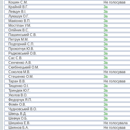
Кошин С.М.
Не голосував
Крайній В.Г.
За
Левцун В.І.
За
Лукашук О.Г.
За
Макієнко В.П.
За
Мостіпан У.М.
За
Олійник В.С.
За
Пашинський С.В.
За
Петрук М.М.
За
Подгорний С.П.
За
Прокопчук Ю.В.
За
Радковський О.В.
За
Сас С.В.
За
Сенченко А.В.
За
Скибінецький О.М.
За
Соколов М.В.
Не голосував
Стешенко О.М.
За
Таран В.В.
Не голосував
Тищенко О.І.
За
Триндюк Ю.Г.
За
Уколов В.О.
За
Федорчук Я.П.
За
Фомін О.В.
За
Чудновський В.О.
За
Швець В.Д.
За
Шевчук О.Б.
За
Шишкіна Е.В.
Не голосувала
Шиянов Б.А.
Не голосував