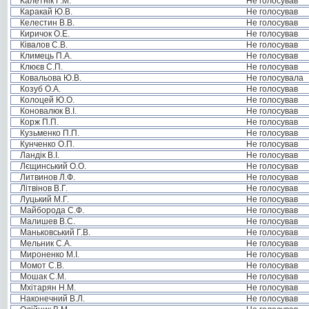
Калетнік Г.М.
Не голосував
Каракай Ю.В.
Не голосував
Келестин В.В.
Не голосував
Киричок О.Е.
Не голосував
Ківалов С.В.
Не голосував
Климець П.А.
Не голосував
Клюєв С.П.
Не голосував
Ковальова Ю.В.
Не голосувала
Козуб О.А.
Не голосував
Колоцей Ю.О.
Не голосував
Коновалюк В.І.
Не голосував
Корж П.П.
Не голосував
Кузьменко П.П.
Не голосував
Кунченко О.П.
Не голосував
Ландік В.І.
Не голосував
Лєщинський О.О.
Не голосував
Литвинов Л.Ф.
Не голосував
Літвінов В.Г.
Не голосував
Луцький М.Г.
Не голосував
Майборода С.Ф.
Не голосував
Малишев В.С.
Не голосував
Маньковський Г.В.
Не голосував
Мельник С.А.
Не голосував
Мироненко М.І.
Не голосував
Момот С.В.
Не голосував
Мошак С.М.
Не голосував
Мхітарян Н.М.
Не голосував
Наконечний В.Л.
Не голосував