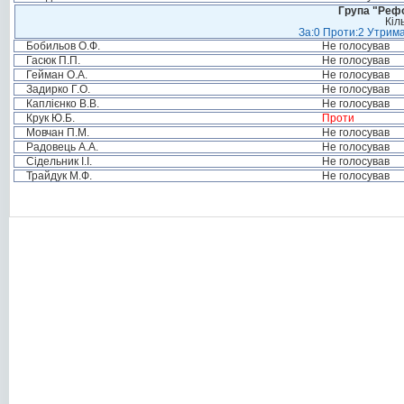
Група "Реф
Кіл
За:0 Проти:2 Утрима
Бобильов О.Ф.
Не голосував
Гасюк П.П.
Не голосував
Гейман О.А.
Не голосував
Задирко Г.О.
Не голосував
Каплієнко В.В.
Не голосував
Крук Ю.Б.
Проти
Мовчан П.М.
Не голосував
Радовець А.А.
Не голосував
Сідельник І.І.
Не голосував
Трайдук М.Ф.
Не голосував