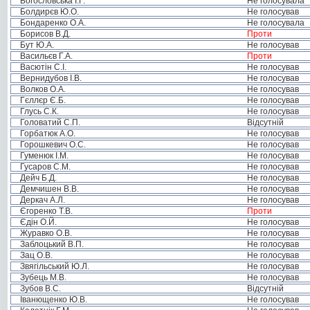
Богословська І.Г.
Не голосувала
Болдирєв Ю.О.
Не голосував
Бондаренко О.А.
Не голосувала
Борисов В.Д.
Проти
Бут Ю.А.
Не голосував
Васильєв Г.А.
Проти
Васютін С.І.
Не голосував
Вернидубов І.В.
Не голосував
Волков О.А.
Не голосував
Гєллєр Є.Б.
Не голосував
Глусь С.К.
Не голосував
Головатий С.П.
Відсутній
Горбатюк А.О.
Не голосував
Горошкевич О.С.
Не голосував
Гуменюк І.М.
Не голосував
Гусаров С.М.
Не голосував
Дейч Б.Д.
Не голосував
Демчишен В.В.
Не голосував
Деркач А.Л.
Не голосував
Єгоренко Т.В.
Проти
Єдін О.Й.
Не голосував
Журавко О.В.
Не голосував
Заблоцький В.П.
Не голосував
Зац О.В.
Не голосував
Звягільський Ю.Л.
Не голосував
Зубець М.В.
Не голосував
Зубов В.С.
Відсутній
Іванющенко Ю.В.
Не голосував