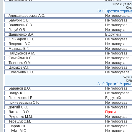
Фракція Ком
Кіл
За:0 Проти:0 Утрима
Александровська А.О.
Не голосувала
Бабурін О.В.
Не голосував
Волинець Є.В.
Не голосував
Голуб О.В.
Не голосував
Даниленко В.А.
Відсутній
Кілінкаров С.П.
Не голосував
Лещенко В.О.
Не голосував
Матвєєв В.Г.
Не голосував
Найдьонов А.М.
Не голосував
Самойлик К.С.
Не голосувала
Ткаченко О.М.
Не голосував
Царьков Є.І.
Не голосував
Шмельова С.О.
Не голосувала
Фрак
Кіл
За:0 Проти:1 Утрима
Баранов В.О.
Не голосував
Ващук К.Т.
Не голосувала
Головченко І.Б.
Відсутній
Гриневецький С.Р.
Не голосував
Довгий С.О.
Не голосував
Литвин Ю.О.
Проти
Рудченко М.М.
Не голосував
Терещук С.М.
Не голосував
Шаров І.Ф.
Не голосував
Шмідт М.О.
Не голосував