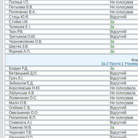
Палиця І.П.
Не голосував
Петьовка В.В.
Не голосував
Поляченко В.А.
Не голосував
Стець Ю.Я.
Відсутній
Стойко І.М.
За
Талишев Є.І.
За
Ткач Р.В.
Відсутній
Третьяков О.Ю.
Відсутній
Чорноволенко О.В.
За
Шкутяк З.В.
За
Яценюк А.П.
За
Кіл
За:2 Проти:1 Утримал
Богдан Р.Д.
За
Ветвицький Д.О.
Відсутній
Грач Л.І.
Відсутній
Зейналов Е.Д.
Відсутній
Королевська Н.Ю.
Не голосувала
Лабунська А.В.
Не голосувала
Логвиненко О.С.
Не голосував
Маліч О.В.
Не голосував
Олійник С.В.
Відсутній
Омельченко О.О.
Відсутній
Пилипенко В.П.
Не голосував
Семинога А.І.
Відсутній
Томенко М.В.
За
Чорновіл Т.В.
Відсутній
Шепелев О.О.
Відсутній