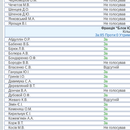
Черноморов О.М.
Не голосував
Чечетов М.В.
Не голосував
Шенцев Д.О.
Не голосував
Шпенов Д.Ю.
Не голосував
Янковський М.А.
Не голосував
Ярощук В.І.
Не голосував
Фракція “Блок Ю
Кіль
За:85 Проти:0 Утрима
Абдуллін О.Р.
За
Бабенко В.Б.
За
Бірюк Л.В.
За
Болюра А.В.
За
Бондаренко О.Ф.
За
Бородін В.В.
Не голосував
Власенко С.В.
Відсутній
Ганущак Ю.І.
За
Гринів І.О.
За
Давимука С.А.
За
Деревляний В.Т.
За
Дончак В.А.
Не голосував
Дубовой О.Ф.
За
Жеваго К.В.
Відсутній
Зімін Є.І.
За
Кеменяш О.М.
За
Кирильчук Є.І.
За
Кожем’якін А.А.
За
Корж В.Т.
За
Косів М.В.
Не голосував