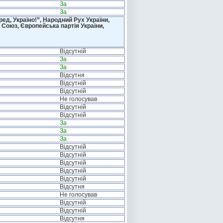
За
За
д, Україно!”, Народний Рух України,
 Союз, Європейська партія України,
Відсутній
За
За
Відсутня
Відсутній
Відсутній
Не голосував
Відсутній
Відсутній
За
За
За
Відсутній
Відсутній
Відсутній
Відсутній
Відсутній
Відсутня
Не голосував
Відсутній
Відсутній
Відсутня