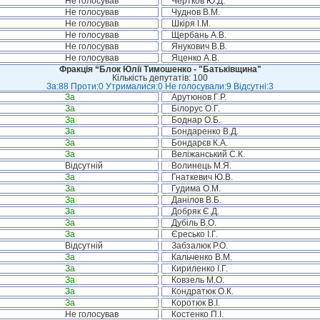
Не голосував
Чертков Ю.Д.
Не голосував
Чуднов В.М.
Не голосував
Шкіря І.М.
Не голосував
Щербань А.В.
Не голосував
Янукович В.В.
Не голосував
Яценко А.В.
Фракція “Блок Юлії Тимошенко - "Батьківщина"
Кількість депутатів: 100
За:88 Проти:0 Утрималися:0 Не голосували:9 Відсутні:3
За
Арутюнов Г.Р.
За
Білорус О.Г.
За
Боднар О.Б.
За
Бондаренко В.Д.
За
Бондарєв К.А.
За
Веліжанський С.К.
Відсутній
Волинець М.Я.
За
Гнаткевич Ю.В.
За
Гудима О.М.
За
Данілов В.Б.
За
Добряк Є.Д.
За
Дубіль В.О.
За
Єресько І.Г.
Відсутній
Забзалюк Р.О.
За
Кальченко В.М.
За
Кириленко І.Г.
За
Ковзель М.О.
За
Кондратюк О.К.
За
Коротюк В.І.
Не голосував
Костенко П.І.