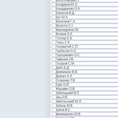
Богословська І.Г.
Болдирєв Ю.О.
Бондаренко О.А.
Борисов В.Д.
Бут Ю.А.
Васильєв Г.А.
Васютін С.І.
Вернидубов І.В.
Волков О.А.
Гєллєр Є.Б.
Глусь С.К.
Головатий С.П.
Горбатюк А.О.
Горошкевич О.С.
Гуменюк І.М.
Гусаров С.М.
Дейч Б.Д.
Демчишен В.В.
Деркач А.Л.
Єгоренко Т.В.
Єдін О.Й.
Журавко О.В.
Заблоцький В.П.
Зац О.В.
Звягільський Ю.Л.
Зубець М.В.
Зубов В.С.
Іванющенко Ю.В.