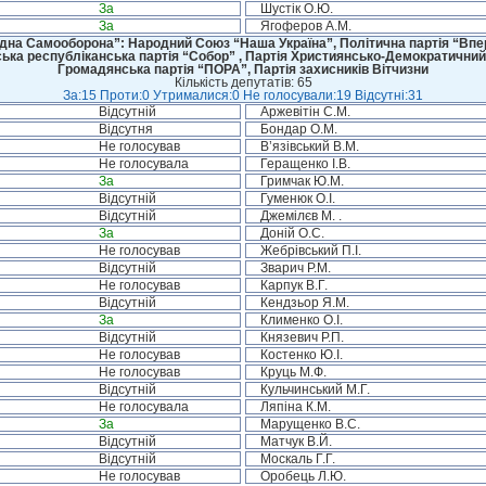
За
Шустік О.Ю.
За
Ягоферов А.М.
дна Самооборона”: Народний Союз “Наша Україна”, Політична партія “Впере
ська республіканська партія “Собор” , Партія Християнсько-Демократичний
Громадянська партія “ПОРА”, Партія захисників Вітчизни
Кількість депутатів: 65
За:15 Проти:0 Утрималися:0 Не голосували:19 Відсутні:31
Відсутній
Аржевітін С.М.
Відсутня
Бондар О.М.
Не голосував
В’язівський В.М.
Не голосувала
Геращенко І.В.
За
Гримчак Ю.М.
Відсутній
Гуменюк О.І.
Відсутній
Джемілєв М. .
За
Доній О.С.
Не голосував
Жебрівський П.І.
Відсутній
Зварич Р.М.
Не голосував
Карпук В.Г.
Відсутній
Кендзьор Я.М.
За
Клименко О.І.
Відсутній
Князевич Р.П.
Не голосував
Костенко Ю.І.
Не голосував
Круць М.Ф.
Відсутній
Кульчинський М.Г.
Не голосувала
Ляпіна К.М.
За
Марущенко В.С.
Відсутній
Матчук В.Й.
Відсутній
Москаль Г.Г.
Не голосував
Оробець Л.Ю.