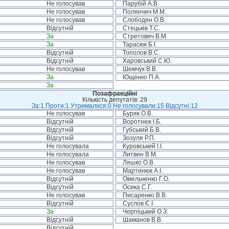
Не голосував
Парубій А.В.
Не голосував
Полянчич М.М.
Не голосував
Слободян О.В.
Відсутній
Стецьків Т.С.
За
Стретович В.М.
За
Тарасюк Б.І.
Відсутній
Тополов В.С.
Відсутній
Харовський С.Ю.
Не голосував
Шемчук В.В.
За
Ющенко П.А.
За
Позафракційні
Кількість депутатів: 29
За:1 Проти:1 Утрималися:0 Не голосували:15 Відсутні:12
Не голосував
Буряк О.В.
Відсутній
Воротнюк І.Б.
Відсутній
Губський Б.В.
Відсутній
Зозуля Р.П.
Не голосувала
Куровський І.І.
Не голосувала
Литвин В.М.
Не голосував
Ляшко О.В.
Не голосував
Мартинюк А.І.
Відсутній
Омельченко Г.О.
Відсутній
Осика С.Г.
Не голосував
Писаренко В.В.
Відсутній
Суслов Є.І.
За
Черпіцький О.З.
Відсутній
Шаманов В.В.
Відсутній