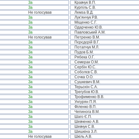
За
Кравчук В.П.
За
Курпіль С.В.
Не голосував
Лемза В.Д.
За
Лук’янчук Р.В.
За
Міщенко С.Г.
За
Одарченко Ю.В.
За
Павловський А.М.
Не голосував
Петренко В.М.
За
Пєрєдєрій В.Г.
За
Потапчук М.Л.
За
Пудов Б.М.
За
Рябека О.Г.
За
Семерак О.М.
За
Сербін Ю.С.
За
Соболєв С.В.
За
Сочка О.О.
За
Сушкевич В.М.
За
Терьохін С.А.
За
Трегубов Ю.В.
За
Трофименко В.В.
За
Унгурян П.Я.
За
Філенко В.П.
За
Чепинога В.М.
За
Шаго Є.П.
За
Шевченко А.В.
За
Шевчук С.В.
За
Шишкіна З.Л.
Не голосував
Шкіль А.В.