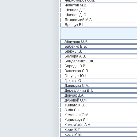
Черноморов О.М.
Чечетов М.В.
Шенцев Д.О.
Шпенов Д.Ю.
Янковський М.А.
Ярощук В.І.
Абдуллін О.Р.
Бабенко В.Б.
Бірюк Л.В.
Болюра А.В.
Бондаренко О.Ф.
Бородін В.В.
Власенко С.В.
Ганущак Ю.І.
Гринів І.О.
Давимука С.А.
Деревляний В.Т.
Дончак В.А.
Дубовой О.Ф.
Жеваго К.В.
Зімін Є.І.
Кеменяш О.М.
Кирильчук Є.І.
Кожем’якін А.А.
Корж В.Т.
Косів М.В.