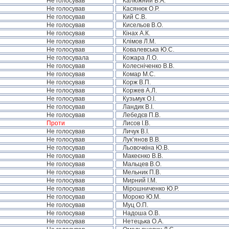
Не голосував
Калюжний В.А.
Не голосував
Касянюк О.Р.
Не голосував
Кий С.В.
Не голосував
Кисельов В.О.
Не голосував
Кінах А.К.
Не голосував
Клімов Л.М.
Не голосував
Ковалевська Ю.С.
Не голосувала
Кожара Л.О.
Не голосував
Колесніченко В.В.
Не голосував
Комар М.С.
Не голосував
Корж В.П.
Не голосував
Коржев А.Л.
Не голосував
Кузьмук О.І.
Не голосував
Ландик В.І.
Не голосував
Лебедєв П.В.
Проти
Лисов І.В.
Не голосував
Личук В.І.
Не голосував
Лук’янов В.В.
Не голосував
Льовочкіна Ю.В.
Не голосував
Макеєнко В.В.
Не голосував
Мальцев В.О.
Не голосував
Мельник П.В.
Не голосував
Мирний І.М.
Не голосував
Мірошниченко Ю.Р.
Не голосував
Мороко Ю.М.
Не голосував
Муц О.П.
Не голосував
Надоша О.В.
Не голосував
Нетецька О.А.