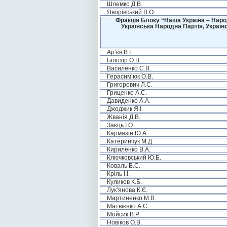
Шлемко Д.В.
Яворівський В.О.
Фракція Блоку “Наша Україна – Наро
Українська Народна Партія, Україн
Ар’єв В.І.
Білозір О.В.
Василенко С.В.
Герасим’юк О.В.
Григорович Л.С.
Гриценко А.С.
Давиденко А.А.
Джоджик Я.І.
Жванія Д.В.
Заєць І.О.
Кармазін Ю.А.
Катеринчук М.Д.
Кириленко В.А.
Ключковський Ю.Б.
Коваль В.С.
Кріль І.І.
Куликов К.Б.
Лук’янова К.Є.
Мартиненко М.В.
Матвієнко А.С.
Мойсик В.Р.
Новіков О.В.