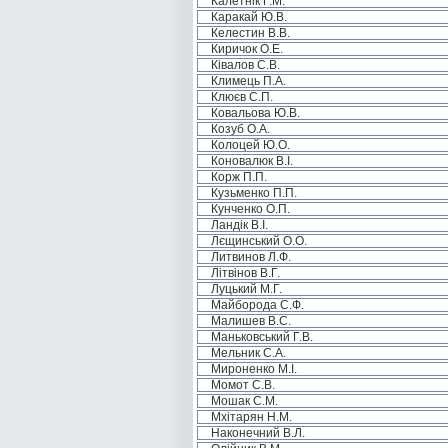
Калетнік Г.М.
Каракай Ю.В.
Келестин В.В.
Киричок О.Е.
Ківалов С.В.
Климець П.А.
Клюєв С.П.
Ковальова Ю.В.
Козуб О.А.
Колоцей Ю.О.
Коновалюк В.І.
Корж П.П.
Кузьменко П.П.
Кунченко О.П.
Ландік В.І.
Лєщинський О.О.
Литвинов Л.Ф.
Літвінов В.Г.
Луцький М.Г.
Майборода С.Ф.
Малишев В.С.
Маньковський Г.В.
Мельник С.А.
Мироненко М.І.
Момот С.В.
Мошак С.М.
Мхітарян Н.М.
Наконечний В.Л.