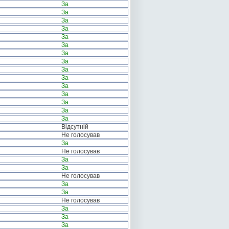
За
За
За
За
За
За
За
За
За
За
За
За
За
За
За
Відсутній
Не голосував
За
Не голосував
За
За
Не голосував
За
За
Не голосував
За
За
За