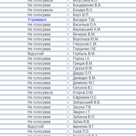
Не голосувала
Богуслаєв В.О.
Не голосував
Бондаренко В.В.
Не голосувала
Бондик В.А.
Не голосував
Борт В.П.
Утримався
Васадзе Т.Ш.
Не голосував
Васильєв О.А.
Не голосував
Веревський А.М.
Не голосував
Вечерко В.М.
Не голосував
Воропаєв Ю.М.
Не голосував
Глазунов С.М.
Не голосував
Глущенко І.М.
Відсутній
Горбаль В.М.
Не голосував
Горіна І.А.
Не голосував
Грицак В.М.
Не голосував
Гуреєв В.М.
Не голосував
Дарда О.П.
Не голосував
Демидко В.М.
Не голосував
Демянко М.І.
Не голосував
Євтухов В.І.
Не голосувала
Єгоров О.М.
Не голосував
Єфремов О.С.
Не голосував
Забарський В.В.
Не голосував
Засуха Т.В.
Не голосував
Зварич І.Т.
Не голосував
Зубанов В.О.
Не голосував
Зубик В.В.
Відсутній
Іваненко В.Г.
Не голосував
Ісаєв Л.О.