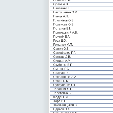
Олійник В.М.
Орлов А.В.
Павленко Е.І.
Пеклушенко О.М.
Пінчук А.П.
Плотніков О.В.
Полунєєв Ю.В.
Потапов В.І.
Пригодський А.В.
Прутнік Е.А.
Рева Д.О.
Романюк М.П.
Савчук О.В.
Самофалов Г.Г.
Святаш Д.В.
Синиця А.М.
Скубенко В.П.
Смітюх Г.Є.
Солтус П.С.
Степаненко А.А.
Стоян О.М.
Супруненко О.І.
Табачник Я.П.
Толстенко В.Л.
Федун О.Л.
Хара В.Г.
Хмельницький В.І.
Царьов О.А.