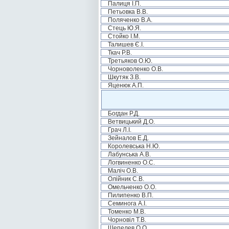
Палиця І.П.
Петьовка В.В.
Поляченко В.А.
Стець Ю.Я.
Стойко І.М.
Талишев Є.І.
Ткач Р.В.
Третьяков О.Ю.
Чорноволенко О.В.
Шкутяк З.В.
Яценюк А.П.
Богдан Р.Д.
Ветвицький Д.О.
Грач Л.І.
Зейналов Е.Д.
Королевська Н.Ю.
Лабунська А.В.
Логвиненко О.С.
Маліч О.В.
Олійник С.В.
Омельченко О.О.
Пилипенко В.П.
Семинога А.І.
Томенко М.В.
Чорновіл Т.В.
Шепелев О.О.