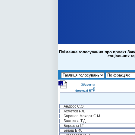
Поіменне голосування про проект Зако
соціальних га
Зберегти
в
форматі RTF
Андрос С.О.
Ахметов Р.Л.
Баранов-Мохорт С.М.
Бахтеєва Т.Д.
Бережна І.Г.
Білаш Б.Ф.