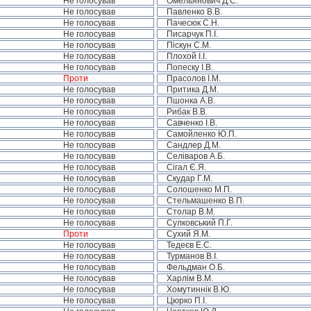
Не голосував
Омельянович Д.С.
Не голосував
Павленко В.В.
Не голосував
Пачесюк С.Н.
Не голосував
Писарчук П.І.
Не голосував
Піскун С.М.
Не голосував
Плохой І.І.
Не голосував
Попеску І.В.
Проти
Прасолов І.М.
Не голосував
Притика Д.М.
Не голосував
Пшонка А.В.
Не голосував
Рибак В.В.
Не голосував
Савченко І.В.
Не голосував
Самойленко Ю.П.
Не голосував
Сандлер Д.М.
Не голосував
Селіваров А.Б.
Не голосував
Сігал Є.Я.
Не голосував
Скудар Г.М.
Не голосував
Солошенко М.П.
Не голосував
Стельмашенко В.П.
Не голосував
Столар В.М.
Не голосував
Сулковський П.Г.
Проти
Сухий Я.М.
Не голосував
Тедеєв Е.С.
Не голосував
Турманов В.І.
Не голосував
Фельдман О.Б.
Не голосував
Харлім В.М.
Не голосував
Хомутиннік В.Ю.
Не голосував
Цюрко П.І.