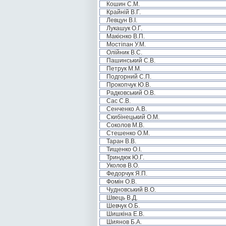
Кошин С.М.
Крайній В.Г.
Левцун В.І.
Лукашук О.Г.
Макієнко В.П.
Мостіпан У.М.
Олійник В.С.
Пашинський С.В.
Петрук М.М.
Подгорний С.П.
Прокопчук Ю.В.
Радковський О.В.
Сас С.В.
Сенченко А.В.
Скибінецький О.М.
Соколов М.В.
Стешенко О.М.
Таран В.В.
Тищенко О.І.
Триндюк Ю.Г.
Уколов В.О.
Федорчук Я.П.
Фомін О.В.
Чудновський В.О.
Швець В.Д.
Шевчук О.Б.
Шишкіна Е.В.
Шиянов Б.А.