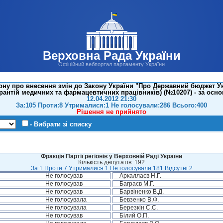
Верховна Рада України
Офіційний вебпортал парламенту України
ну про внесення змін до Закону України "Про Державний бюджет Ук
рантій медичних та фармацевтичних працівників) (№10207) - за осно
12.04.2012 21:30
За:105 Проти:8 Утрималися:1 Не голосували:286 Всього:400
Рішення не прийнято
- Вибрати зі списку
Фракція Партії регіонів у Верховній Раді України
Кількість депутатів: 192
За:1 Проти:7 Утрималися:1 Не голосували:181 Відсутні:2
Не голосував
Аркаллаєв Н.Г.
Не голосував
Баграєв М.Г.
Не голосував
Барвіненко В.Д.
Не голосувала
Бевзенко В.Ф.
Не голосувала
Березкін С.С.
Не голосував
Білий О.П.