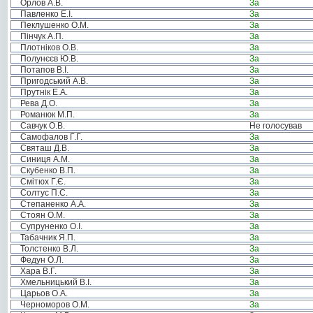
Орлов А.В.
За
Павленко Е.І.
За
Пеклушенко О.М.
За
Пінчук А.П.
За
Плотніков О.В.
За
Полунєєв Ю.В.
За
Потапов В.І.
За
Пригодський А.В.
За
Прутнік Е.А.
За
Рева Д.О.
За
Романюк М.П.
За
Савчук О.В.
Не голосував
Самофалов Г.Г.
За
Святаш Д.В.
За
Синиця А.М.
За
Скубенко В.П.
За
Смітюх Г.Є.
За
Солтус П.С.
За
Степаненко А.А.
За
Стоян О.М.
За
Супруненко О.І.
За
Табачник Я.П.
За
Толстенко В.Л.
За
Федун О.Л.
За
Хара В.Г.
За
Хмельницький В.І.
За
Царьов О.А.
За
Черноморов О.М.
За