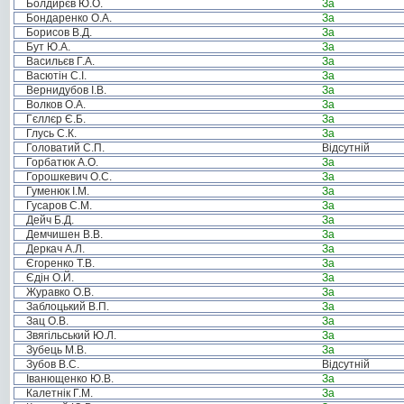
Болдирєв Ю.О.
За
Бондаренко О.А.
За
Борисов В.Д.
За
Бут Ю.А.
За
Васильєв Г.А.
За
Васютін С.І.
За
Вернидубов І.В.
За
Волков О.А.
За
Гєллєр Є.Б.
За
Глусь С.К.
За
Головатий С.П.
Відсутній
Горбатюк А.О.
За
Горошкевич О.С.
За
Гуменюк І.М.
За
Гусаров С.М.
За
Дейч Б.Д.
За
Демчишен В.В.
За
Деркач А.Л.
За
Єгоренко Т.В.
За
Єдін О.Й.
За
Журавко О.В.
За
Заблоцький В.П.
За
Зац О.В.
За
Звягільський Ю.Л.
За
Зубець М.В.
За
Зубов В.С.
Відсутній
Іванющенко Ю.В.
За
Калетнік Г.М.
За