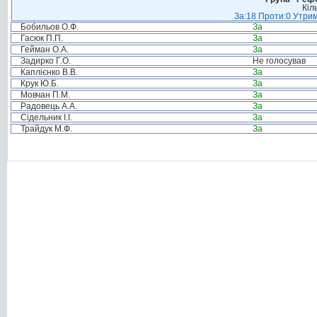
Кіл
За:18 Проти:0 Утрим
Бобильов О.Ф.
За
Гасюк П.П.
За
Гейман О.А.
За
Задирко Г.О.
Не голосував
Каплієнко В.В.
За
Крук Ю.Б.
За
Мовчан П.М.
За
Радовець А.А.
За
Сідельник І.І.
За
Трайдук М.Ф.
За