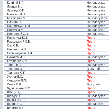
Крайній В.Г.
Не голосував
Левцун В.І.
Не голосував
Лукашук О.Г.
Не голосував
Макієнко В.П.
Не голосував
Мостіпан У.М.
Не голосувала
Олійник В.С.
Не голосував
Пашинський С.В.
Не голосував
Петрук М.М.
Не голосував
Подгорний С.П.
Не голосував
Прокопчук Ю.В.
Проти
Радковський О.В.
Проти
Сас С.В.
Проти
Сенченко А.В.
Проти
Скибінецький О.М.
Проти
Соколов М.В.
Не голосував
Стешенко О.М.
Проти
Таран В.В.
Не голосував
Тищенко О.І.
Відсутній
Триндюк Ю.Г.
Проти
Уколов В.О.
Проти
Федорчук Я.П.
Проти
Фомін О.В.
Відсутній
Чудновський В.О.
Проти
Швець В.Д.
Проти
Шевчук О.Б.
Не голосував
Шишкіна Е.В.
Проти
Шиянов Б.А.
Не голосував
Шлемко Д.В.
Проти