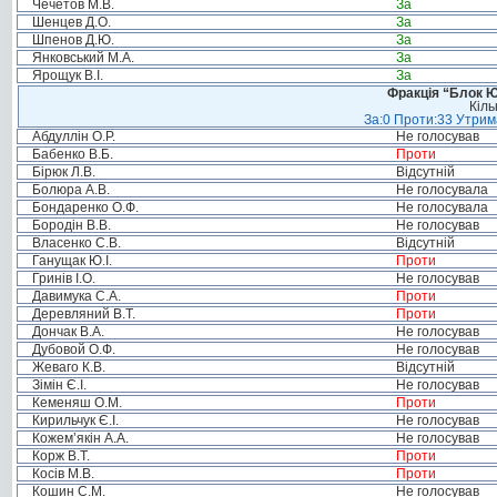
Чечетов М.В.
За
Шенцев Д.О.
За
Шпенов Д.Ю.
За
Янковський М.А.
За
Ярощук В.І.
За
Фракція “Блок Ю
Кіль
За:0 Проти:33 Утрима
Абдуллін О.Р.
Не голосував
Бабенко В.Б.
Проти
Бірюк Л.В.
Відсутній
Болюра А.В.
Не голосувала
Бондаренко О.Ф.
Не голосувала
Бородін В.В.
Не голосував
Власенко С.В.
Відсутній
Ганущак Ю.І.
Проти
Гринів І.О.
Не голосував
Давимука С.А.
Проти
Деревляний В.Т.
Проти
Дончак В.А.
Не голосував
Дубовой О.Ф.
Не голосував
Жеваго К.В.
Відсутній
Зімін Є.І.
Не голосував
Кеменяш О.М.
Проти
Кирильчук Є.І.
Не голосував
Кожем’якін А.А.
Не голосував
Корж В.Т.
Проти
Косів М.В.
Проти
Кошин С.М.
Не голосував