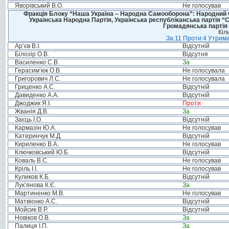
Яворівський В.О.
Не голосував
Фракція Блоку “Наша Україна – Народна Самооборона”: Народний Со
Українська Народна Партія, Українська республіканська партія “
Громадянська партія 
Кіл
За:11 Проти:4 Утрима
Ар’єв В.І.
Відсутній
Білозір О.В.
Відсутня
Василенко С.В.
За
Герасим’юк О.В.
Не голосувала
Григорович Л.С.
Не голосувала
Гриценко А.С.
Відсутній
Давиденко А.А.
Відсутній
Джоджик Я.І.
Проти
Жванія Д.В.
За
Заєць І.О.
Відсутній
Кармазін Ю.А.
Не голосував
Катеринчук М.Д.
Відсутній
Кириленко В.А.
Не голосував
Ключковський Ю.Б.
Відсутній
Коваль В.С.
Не голосував
Кріль І.І.
Не голосував
Куликов К.Б.
Відсутній
Лук’янова К.Є.
За
Мартиненко М.В.
Не голосував
Матвієнко А.С.
Відсутній
Мойсик В.Р.
Відсутній
Новіков О.В.
За
Палиця І.П.
За