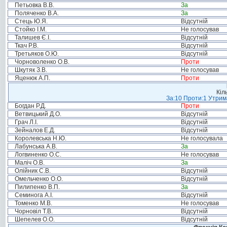
Петьовка В.В.
За
Поляченко В.А.
За
Стець Ю.Я.
Відсутній
Стойко І.М.
Не голосував
Талишев Є.І.
Відсутній
Ткач Р.В.
Відсутній
Третьяков О.Ю.
Відсутній
Чорноволенко О.В.
Проти
Шкутяк З.В.
Не голосував
Яценюк А.П.
Проти
Кіл
За:10 Проти:1 Утрима
Богдан Р.Д.
Проти
Ветвицький Д.О.
Відсутній
Грач Л.І.
Відсутній
Зейналов Е.Д.
Відсутній
Королевська Н.Ю.
Не голосувала
Лабунська А.В.
За
Логвиненко О.С.
Не голосував
Маліч О.В.
За
Олійник С.В.
Відсутній
Омельченко О.О.
Відсутній
Пилипенко В.П.
За
Семинога А.І.
Відсутній
Томенко М.В.
Не голосував
Чорновіл Т.В.
Відсутній
Шепелев О.О.
Відсутній