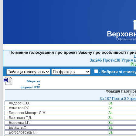
Верховн
Офіційний в
Поіменне голосування про проект Закону про особливості прива
1
За:246 Проти:38 Утрима
Рі
- Вибрати зі списк
Зберегти
в
форматі RTF
Фракція Партії р
Кіль
За:187 Проти:0 Утрим
Андрос С.О.
За
Ахметов Р.Л.
За
Баранов-Мохорт С.М.
За
Бахтеєва Т.Д.
За
Бережна І.Г.
За
Білаш Б.Ф.
За
Богословська І.Г.
За