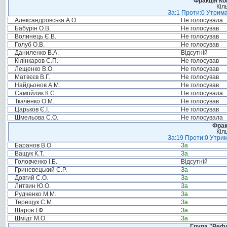
Фракція Ком
Кіл
За:1 Проти:0 Утрима
Александровська А.О.
Не голосувала
Бабурін О.В.
Не голосував
Волинець Є.В.
Не голосував
Голуб О.В.
Не голосував
Даниленко В.А.
Відсутній
Кілінкаров С.П.
Не голосував
Лещенко В.О.
Не голосував
Матвєєв В.Г.
Не голосував
Найдьонов А.М.
Не голосував
Самойлик К.С.
Не голосувала
Ткаченко О.М.
Не голосував
Царьков Є.І.
Не голосував
Шмельова С.О.
Не голосувала
Фрак
Кіл
За:19 Проти:0 Утрим
Баранов В.О.
За
Ващук К.Т.
За
Головченко І.Б.
Відсутній
Гриневецький С.Р.
За
Довгий С.О.
За
Литвин Ю.О.
За
Рудченко М.М.
За
Терещук С.М.
За
Шаров І.Ф.
За
Шмідт М.О.
За
Група "Реф