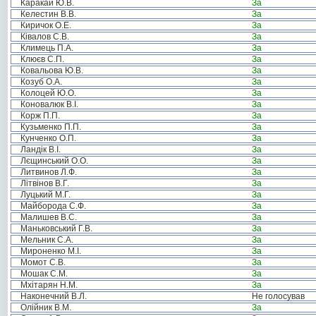
Каракай Ю.В.
За
Келестин В.В.
За
Киричок О.Е.
За
Ківалов С.В.
За
Климець П.А.
За
Клюєв С.П.
За
Ковальова Ю.В.
За
Козуб О.А.
За
Колоцей Ю.О.
За
Коновалюк В.І.
За
Корж П.П.
За
Кузьменко П.П.
За
Кунченко О.П.
За
Ландік В.І.
За
Лєщинський О.О.
За
Литвинов Л.Ф.
За
Літвінов В.Г.
За
Луцький М.Г.
За
Майборода С.Ф.
За
Малишев В.С.
За
Маньковський Г.В.
За
Мельник С.А.
За
Мироненко М.І.
За
Момот С.В.
За
Мошак С.М.
За
Мхітарян Н.М.
За
Наконечний В.Л.
Не голосував
Олійник В.М.
За