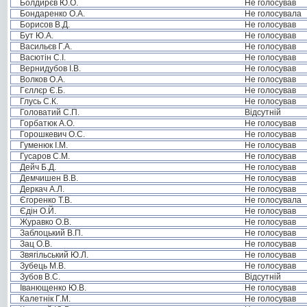
Болдирєв Ю.О.
Не голосував
Бондаренко О.А.
Не голосувала
Борисов В.Д.
Не голосував
Бут Ю.А.
Не голосував
Васильєв Г.А.
Не голосував
Васютін С.І.
Не голосував
Вернидубов І.В.
Не голосував
Волков О.А.
Не голосував
Гєллєр Є.Б.
Не голосував
Глусь С.К.
Не голосував
Головатий С.П.
Відсутній
Горбатюк А.О.
Не голосував
Горошкевич О.С.
Не голосував
Гуменюк І.М.
Не голосував
Гусаров С.М.
Не голосував
Дейч Б.Д.
Не голосував
Демчишен В.В.
Не голосував
Деркач А.Л.
Не голосував
Єгоренко Т.В.
Не голосувала
Єдін О.Й.
Не голосував
Журавко О.В.
Не голосував
Заблоцький В.П.
Не голосував
Зац О.В.
Не голосував
Звягільський Ю.Л.
Не голосував
Зубець М.В.
Не голосував
Зубов В.С.
Відсутній
Іванющенко Ю.В.
Не голосував
Калетнік Г.М.
Не голосував