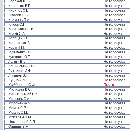
Каракай Ю.В.
Не голосував
Келестин В.В.
Не голосував
Киричок О.Е.
Не голосував
Ківалов С.В.
Не голосував
Климець П.А.
Не голосував
Клюєв С.П.
Не голосував
Ковальова Ю.В.
Не голосувала
Козуб О.А.
Не голосував
Колоцей Ю.О.
Не голосував
Коновалюк В.І.
Не голосував
Корж П.П.
Не голосував
Кузьменко П.П.
Не голосував
Кунченко О.П.
Не голосував
Ландік В.І.
Не голосував
Лєщинський О.О.
Не голосував
Литвинов Л.Ф.
Не голосував
Літвінов В.Г.
Не голосував
Луцький М.Г.
Не голосував
Майборода С.Ф.
Проти
Малишев В.С.
Не голосував
Маньковський Г.В.
Не голосував
Мельник С.А.
Не голосував
Мироненко М.І.
Не голосував
Момот С.В.
Не голосував
Мошак С.М.
Не голосував
Мхітарян Н.М.
Не голосував
Наконечний В.Л.
Не голосував
Олійник В.М.
Не голосував