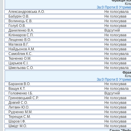
Фракція Ком
Кіл
За:0 Проти:0 Утрима
Александровська А.О.
Не голосувала
Бабурін О.В.
Не голосував
Волинець Є.В.
Не голосував
Голуб О.В.
Не голосував
Даниленко В.А.
Відсутній
Кілінкаров С.П.
Не голосував
Лещенко В.О.
Не голосував
Матвєєв В.Г.
Не голосував
Найдьонов А.М.
Не голосував
Самойлик К.С.
Не голосувала
Ткаченко О.М.
Не голосував
Царьков Є.І.
Не голосував
Шмельова С.О.
Не голосувала
Фрак
Кіл
За:0 Проти:0 Утрима
Баранов В.О.
Не голосував
Ващук К.Т.
Не голосувала
Головченко І.Б.
Відсутній
Гриневецький С.Р.
Не голосував
Довгий С.О.
Не голосував
Литвин Ю.О.
Не голосував
Рудченко М.М.
Не голосував
Терещук С.М.
Не голосував
Шаров І.Ф.
Не голосував
Шмідт М.О.
Не голосував
Група "Реф