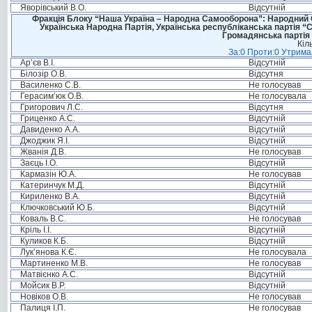
Яворівський В.О.
Відсутній
Фракція Блоку “Наша Україна – Народна Самооборона”: Народний Со
Українська Народна Партія, Українська республіканська партія “
Громадянська партія 
Кіл
За:0 Проти:0 Утримал
Ар’єв В.І.
Відсутній
Білозір О.В.
Відсутня
Василенко С.В.
Не голосував
Герасим’юк О.В.
Не голосувала
Григорович Л.С.
Відсутня
Гриценко А.С.
Відсутній
Давиденко А.А.
Відсутній
Джоджик Я.І.
Відсутній
Жванія Д.В.
Не голосував
Заєць І.О.
Відсутній
Кармазін Ю.А.
Не голосував
Катеринчук М.Д.
Відсутній
Кириленко В.А.
Відсутній
Ключковський Ю.Б.
Відсутній
Коваль В.С.
Не голосував
Кріль І.І.
Відсутній
Куликов К.Б.
Відсутній
Лук’янова К.Є.
Не голосувала
Мартиненко М.В.
Не голосував
Матвієнко А.С.
Відсутній
Мойсик В.Р.
Відсутній
Новіков О.В.
Не голосував
Палиця І.П.
Не голосував