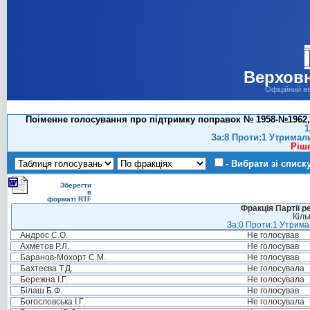
Верховн
Офіційний в
Поіменне голосування про підтримку поправок № 1958-№1962,
1
За:8 Проти:1 Утримал
Ріш
- Вибрати зі списк
Зберегти
в
форматі RTF
Фракція Партії р
Кіль
За:0 Проти:1 Утримал
Андрос С.О.
Не голосував
Ахметов Р.Л.
Не голосував
Баранов-Мохорт С.М.
Не голосував
Бахтеєва Т.Д.
Не голосувала
Бережна І.Г.
Не голосувала
Білаш Б.Ф.
Не голосував
Богословська І.Г.
Не голосувала