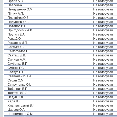
Орлов А.В.
Не голосував
Павленко Е.І.
Не голосував
Пеклушенко О.М.
Не голосував
Пінчук А.П.
Не голосував
Плотніков О.В.
Не голосував
Полунєєв Ю.В.
Не голосував
Потапов В.І.
Не голосував
Пригодський А.В.
Не голосував
Прутнік Е.А.
Не голосував
Рева Д.О.
Не голосував
Романюк М.П.
Не голосував
Савчук О.В.
Не голосував
Самофалов Г.Г.
Не голосував
Святаш Д.В.
Не голосував
Синиця А.М.
Не голосував
Скубенко В.П.
Не голосував
Смітюх Г.Є.
Не голосував
Солтус П.С.
Не голосував
Степаненко А.А.
Не голосував
Стоян О.М.
Не голосував
Супруненко О.І.
Не голосував
Табачник Я.П.
Не голосував
Толстенко В.Л.
Не голосував
Федун О.Л.
Не голосував
Хара В.Г.
Не голосував
Хмельницький В.І.
Не голосував
Царьов О.А.
Не голосував
Черноморов О.М.
Не голосував