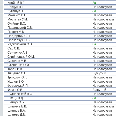
Крайній В.Г.
За
Левцун В.І.
Не голосував
Лукашук О.Г.
За
Макієнко В.П.
Не голосував
Мостіпан У.М.
Не голосувала
Олійник В.С.
Не голосував
Пашинський С.В.
Не голосував
Петрук М.М.
Не голосував
Подгорний С.П.
Не голосував
Прокопчук Ю.В.
Не голосував
Радковський О.В.
За
Сас С.В.
Не голосував
Сенченко А.В.
Не голосував
Скибінецький О.М.
Не голосував
Соколов М.В.
Не голосував
Стешенко О.М.
Не голосував
Таран В.В.
Не голосував
Тищенко О.І.
Відсутній
Триндюк Ю.Г.
Не голосував
Уколов В.О.
Не голосував
Федорчук Я.П.
Не голосував
Фомін О.В.
Відсутній
Чудновський В.О.
Не голосував
Швець В.Д.
За
Шевчук О.Б.
Не голосував
Шишкіна Е.В.
Не голосувала
Шиянов Б.А.
Не голосував
Шлемко Д.В.
Не голосував