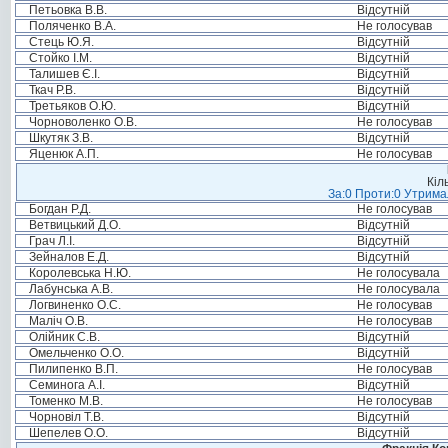
Петьовка В.В.
Відсутній
Поляченко В.А.
Не голосував
Стець Ю.Я.
Відсутній
Стойко І.М.
Відсутній
Талишев Є.І.
Відсутній
Ткач Р.В.
Відсутній
Третьяков О.Ю.
Відсутній
Чорноволенко О.В.
Не голосував
Шкутяк З.В.
Відсутній
Яценюк А.П.
Не голосував
Кіл
За:0 Проти:0 Утримал
Богдан Р.Д.
Не голосував
Ветвицький Д.О.
Відсутній
Грач Л.І.
Відсутній
Зейналов Е.Д.
Відсутній
Королевська Н.Ю.
Не голосувала
Лабунська А.В.
Не голосувала
Логвиненко О.С.
Не голосував
Маліч О.В.
Не голосував
Олійник С.В.
Відсутній
Омельченко О.О.
Відсутній
Пилипенко В.П.
Не голосував
Семинога А.І.
Відсутній
Томенко М.В.
Не голосував
Чорновіл Т.В.
Відсутній
Шепелев О.О.
Відсутній