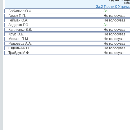
Кіл
За:2 Проти:0 Утрима
Бобильов О.Ф.
За
Гасюк П.П.
Не голосував
Гейман О.А.
Не голосував
Задирко Г.О.
За
Каплієнко В.В.
Не голосував
Крук Ю.Б.
Не голосував
Мовчан П.М.
Не голосував
Радовець А.А.
Не голосував
Сідельник І.І.
Не голосував
Трайдук М.Ф.
Не голосував