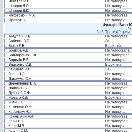
Чечетов М.В.
Не голосував
Шенцев Д.О.
Не голосував
Шпенов Д.Ю.
Не голосував
Янковський М.А.
Не голосував
Ярощук В.І.
Не голосував
Фракція “Блок Ю
Кіль
За:6 Проти:0 Утримал
Абдуллін О.Р.
Не голосував
Бабенко В.Б.
За
Бірюк Л.В.
Відсутній
Болюра А.В.
Не голосувала
Бондаренко О.Ф.
Не голосувала
Бородін В.В.
Не голосував
Власенко С.В.
Відсутній
Ганущак Ю.І.
За
Гринів І.О.
Не голосував
Давимука С.А.
Не голосував
Деревляний В.Т.
Не голосував
Дончак В.А.
Не голосував
Дубовой О.Ф.
Не голосував
Жеваго К.В.
Відсутній
Зімін Є.І.
Не голосував
Кеменяш О.М.
Не голосував
Кирильчук Є.І.
Не голосував
Кожем’якін А.А.
Не голосував
Корж В.Т.
Не голосував
Косів М.В.
Не голосував
Кошин С.М.
Не голосував