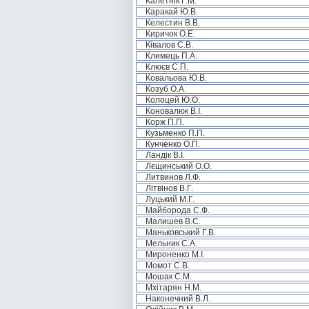
Калетнік Г.М.
Каракай Ю.В.
Келестин В.В.
Киричок О.Е.
Ківалов С.В.
Климець П.А.
Клюєв С.П.
Ковальова Ю.В.
Козуб О.А.
Колоцей Ю.О.
Коновалюк В.І.
Корж П.П.
Кузьменко П.П.
Кунченко О.П.
Ландік В.І.
Лєщинський О.О.
Литвинов Л.Ф.
Літвінов В.Г.
Луцький М.Г.
Майборода С.Ф.
Малишев В.С.
Маньковський Г.В.
Мельник С.А.
Мироненко М.І.
Момот С.В.
Мошак С.М.
Мхітарян Н.М.
Наконечний В.Л.