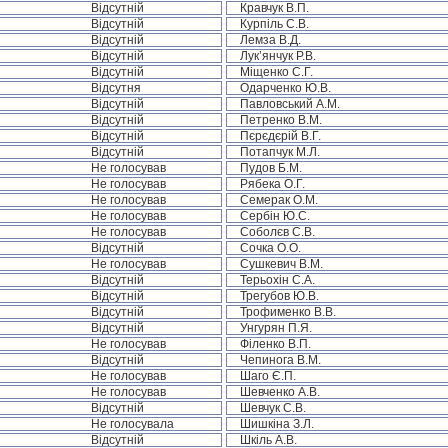
Відсутній
Кравчук В.П.
Відсутній
Курпіль С.В.
Відсутній
Лемза В.Д.
Відсутній
Лук’янчук Р.В.
Відсутній
Міщенко С.Г.
Відсутня
Одарченко Ю.В.
Відсутній
Павловський А.М.
Відсутній
Петренко В.М.
Відсутній
Пєрєдєрій В.Г.
Відсутній
Потапчук М.Л.
Не голосував
Пудов Б.М.
Не голосував
Рябека О.Г.
Не голосував
Семерак О.М.
Не голосував
Сербін Ю.С.
Не голосував
Соболєв С.В.
Відсутній
Сочка О.О.
Не голосував
Сушкевич В.М.
Відсутній
Терьохін С.А.
Відсутній
Трегубов Ю.В.
Відсутній
Трофименко В.В.
Відсутній
Унгурян П.Я.
Не голосував
Філенко В.П.
Відсутній
Чепинога В.М.
Не голосував
Шаго Є.П.
Не голосував
Шевченко А.В.
Відсутній
Шевчук С.В.
Не голосувала
Шишкіна З.Л.
Відсутній
Шкіль А.В.