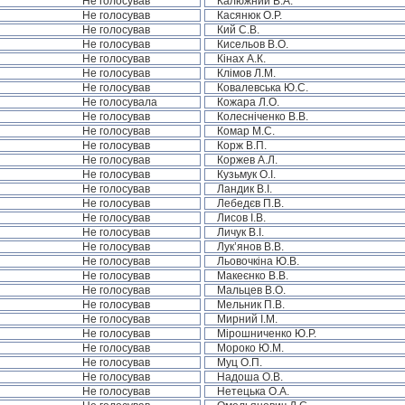
Не голосував
Калюжний В.А.
Не голосував
Касянюк О.Р.
Не голосував
Кий С.В.
Не голосував
Кисельов В.О.
Не голосував
Кінах А.К.
Не голосував
Клімов Л.М.
Не голосував
Ковалевська Ю.С.
Не голосувала
Кожара Л.О.
Не голосував
Колесніченко В.В.
Не голосував
Комар М.С.
Не голосував
Корж В.П.
Не голосував
Коржев А.Л.
Не голосував
Кузьмук О.І.
Не голосував
Ландик В.І.
Не голосував
Лебедєв П.В.
Не голосував
Лисов І.В.
Не голосував
Личук В.І.
Не голосував
Лук’янов В.В.
Не голосував
Льовочкіна Ю.В.
Не голосував
Макеєнко В.В.
Не голосував
Мальцев В.О.
Не голосував
Мельник П.В.
Не голосував
Мирний І.М.
Не голосував
Мірошниченко Ю.Р.
Не голосував
Мороко Ю.М.
Не голосував
Муц О.П.
Не голосував
Надоша О.В.
Не голосував
Нетецька О.А.