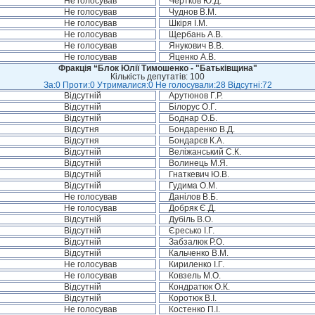
Не голосував
Чертков Ю.Д.
Не голосував
Чуднов В.М.
Не голосував
Шкіря І.М.
Не голосував
Щербань А.В.
Не голосував
Янукович В.В.
Не голосував
Яценко А.В.
Фракція “Блок Юлії Тимошенко - "Батьківщина"
Кількість депутатів: 100
За:0 Проти:0 Утрималися:0 Не голосували:28 Відсутні:72
Відсутній
Арутюнов Г.Р.
Відсутній
Білорус О.Г.
Відсутній
Боднар О.Б.
Відсутня
Бондаренко В.Д.
Відсутня
Бондарєв К.А.
Відсутній
Веліжанський С.К.
Відсутній
Волинець М.Я.
Відсутній
Гнаткевич Ю.В.
Відсутній
Гудима О.М.
Не голосував
Данілов В.Б.
Не голосував
Добряк Є.Д.
Відсутній
Дубіль В.О.
Відсутній
Єресько І.Г.
Відсутній
Забзалюк Р.О.
Відсутній
Кальченко В.М.
Не голосував
Кириленко І.Г.
Не голосував
Ковзель М.О.
Відсутній
Кондратюк О.К.
Відсутній
Коротюк В.І.
Не голосував
Костенко П.І.