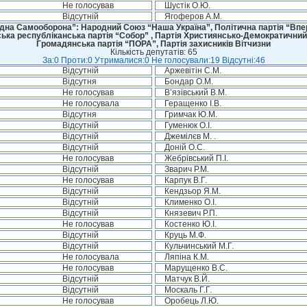
Не голосував
Шустік О.Ю.
Відсутній
Ягоферов А.М.
дна Самооборона”: Народний Союз “Наша Україна”, Політична партія “Впере
ська республіканська партія “Собор” , Партія Християнсько-Демократичний
Громадянська партія “ПОРА”, Партія захисників Вітчизни
Кількість депутатів: 65
За:0 Проти:0 Утрималися:0 Не голосували:19 Відсутні:46
Відсутній
Аржевітін С.М.
Відсутня
Бондар О.М.
Не голосував
В’язівський В.М.
Не голосувала
Геращенко І.В.
Відсутня
Гримчак Ю.М.
Відсутній
Гуменюк О.І.
Відсутній
Джемілєв М. .
Відсутній
Доній О.С.
Не голосував
Жебрівський П.І.
Відсутній
Зварич Р.М.
Не голосував
Карпук В.Г.
Відсутній
Кендзьор Я.М.
Відсутній
Клименко О.І.
Відсутній
Князевич Р.П.
Не голосував
Костенко Ю.І.
Відсутній
Круць М.Ф.
Відсутній
Кульчинський М.Г.
Не голосувала
Ляпіна К.М.
Не голосував
Марущенко В.С.
Відсутній
Матчук В.Й.
Відсутній
Москаль Г.Г.
Не голосував
Оробець Л.Ю.