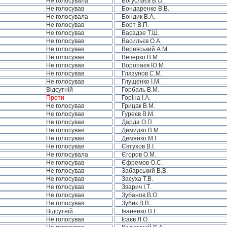
Не голосувала
Богуслаєв В.О.
Не голосував
Бондаренко В.В.
Не голосувала
Бондик В.А.
Не голосував
Борт В.П.
Не голосував
Васадзе Т.Ш.
Не голосував
Васильєв О.А.
Не голосував
Веревський А.М.
Не голосував
Вечерко В.М.
Не голосував
Воропаєв Ю.М.
Не голосував
Глазунов С.М.
Не голосував
Глущенко І.М.
Відсутній
Горбаль В.М.
Проти
Горіна І.А.
Не голосував
Грицак В.М.
Не голосував
Гуреєв В.М.
Не голосував
Дарда О.П.
Не голосував
Демидко В.М.
Не голосував
Демянко М.І.
Не голосував
Євтухов В.І.
Не голосувала
Єгоров О.М.
Не голосував
Єфремов О.С.
Не голосував
Забарський В.В.
Не голосував
Засуха Т.В.
Не голосував
Зварич І.Т.
Не голосував
Зубанов В.О.
Не голосував
Зубик В.В.
Відсутній
Іваненко В.Г.
Не голосував
Ісаєв Л.О.