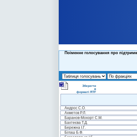
Поіменне голосування про підтримк
Зберегти
в
форматі RTF
Андрос С.О.
Ахметов Р.Л.
Баранов-Мохорт С.М.
Бахтеєва Т.Д.
Бережна І.Г.
Білаш Б.Ф.