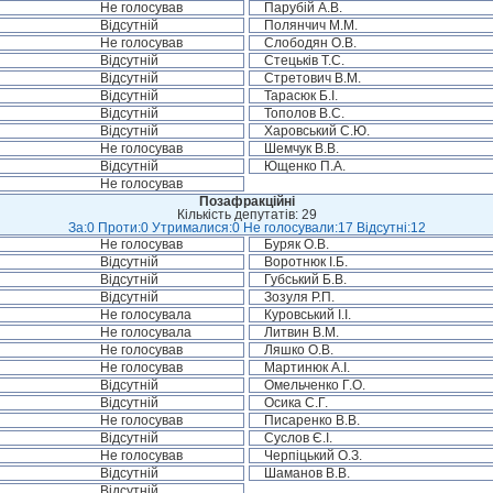
Не голосував
Парубій А.В.
Відсутній
Полянчич М.М.
Не голосував
Слободян О.В.
Відсутній
Стецьків Т.С.
Відсутній
Стретович В.М.
Відсутній
Тарасюк Б.І.
Відсутній
Тополов В.С.
Відсутній
Харовський С.Ю.
Не голосував
Шемчук В.В.
Відсутній
Ющенко П.А.
Не голосував
Позафракційні
Кількість депутатів: 29
За:0 Проти:0 Утрималися:0 Не голосували:17 Відсутні:12
Не голосував
Буряк О.В.
Відсутній
Воротнюк І.Б.
Відсутній
Губський Б.В.
Відсутній
Зозуля Р.П.
Не голосувала
Куровський І.І.
Не голосувала
Литвин В.М.
Не голосував
Ляшко О.В.
Не голосував
Мартинюк А.І.
Відсутній
Омельченко Г.О.
Відсутній
Осика С.Г.
Не голосував
Писаренко В.В.
Відсутній
Суслов Є.І.
Не голосував
Черпіцький О.З.
Відсутній
Шаманов В.В.
Відсутній