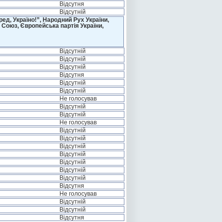
Відсутня
Відсутній
д, Україно!”, Народний Рух України,
 Союз, Європейська партія України,
Відсутній
Відсутній
Відсутній
Відсутня
Відсутній
Відсутній
Не голосував
Відсутній
Відсутній
Не голосував
Відсутній
Відсутній
Відсутній
Відсутній
Відсутній
Відсутній
Відсутній
Відсутня
Не голосував
Відсутній
Відсутній
Відсутня