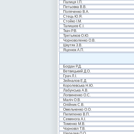
Палиця І.П.
Петьовка В.В.
Поляченко В.А.
Стець Ю.Я.
Стойко І.М.
Талишев Є.І.
Ткач Р.В.
Третьяков О.Ю.
Чорноволенко О.В.
Шкутяк З.В.
Яценюк А.П.
Богдан Р.Д.
Ветвицький Д.О.
Грач Л.І.
Зейналов Е.Д.
Королевська Н.Ю.
Лабунська А.В.
Логвиненко О.С.
Маліч О.В.
Олійник С.В.
Омельченко О.О.
Пилипенко В.П.
Семинога А.І.
Томенко М.В.
Чорновіл Т.В.
Шепелев О.О.