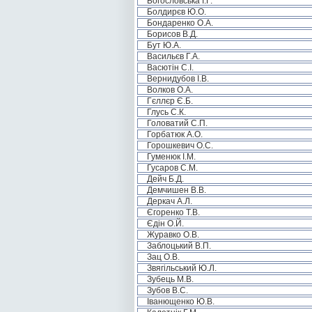
Богословська І.Г.
Болдирєв Ю.О.
Бондаренко О.А.
Борисов В.Д.
Бут Ю.А.
Васильєв Г.А.
Васютін С.І.
Вернидубов І.В.
Волков О.А.
Гєллєр Є.Б.
Глусь С.К.
Головатий С.П.
Горбатюк А.О.
Горошкевич О.С.
Гуменюк І.М.
Гусаров С.М.
Дейч Б.Д.
Демчишен В.В.
Деркач А.Л.
Єгоренко Т.В.
Єдін О.Й.
Журавко О.В.
Заблоцький В.П.
Зац О.В.
Звягільський Ю.Л.
Зубець М.В.
Зубов В.С.
Іванющенко Ю.В.