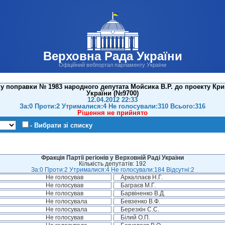
Верховна Рада України
Офіційний вебпортал парламенту України
у поправки № 1983 народного депутата Мойсика В.Р. до проекту Кр
України (№9700)
12.04.2012 22:33
За:0 Проти:2 Утрималися:4 Не голосували:310 Всього:316
Рішення не прийнято
- Вибрати зі списку
Фракція Партії регіонів у Верховній Раді України
Кількість депутатів: 192
За:0 Проти:2 Утрималися:4 Не голосували:184 Відсутні:2
Не голосував
Аркаллаєв Н.Г.
Не голосував
Баграєв М.Г.
Не голосував
Барвіненко В.Д.
Не голосувала
Бевзенко В.Ф.
Не голосувала
Березкін С.С.
Не голосував
Білий О.П.