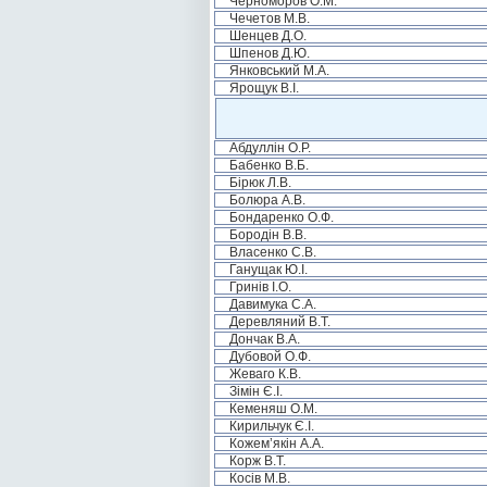
Черноморов О.М.
Чечетов М.В.
Шенцев Д.О.
Шпенов Д.Ю.
Янковський М.А.
Ярощук В.І.
Абдуллін О.Р.
Бабенко В.Б.
Бірюк Л.В.
Болюра А.В.
Бондаренко О.Ф.
Бородін В.В.
Власенко С.В.
Ганущак Ю.І.
Гринів І.О.
Давимука С.А.
Деревляний В.Т.
Дончак В.А.
Дубовой О.Ф.
Жеваго К.В.
Зімін Є.І.
Кеменяш О.М.
Кирильчук Є.І.
Кожем’якін А.А.
Корж В.Т.
Косів М.В.