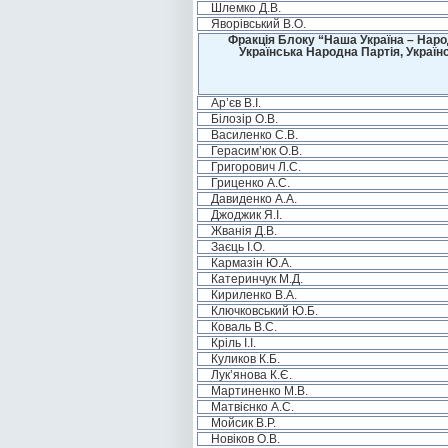
Шлемко Д.В.
Яворівський В.О.
Фракція Блоку “Наша Україна – Наро
Українська Народна Партія, Україн
Ар’єв В.І.
Білозір О.В.
Василенко С.В.
Герасим’юк О.В.
Григорович Л.С.
Гриценко А.С.
Давиденко А.А.
Джоджик Я.І.
Жванія Д.В.
Заєць І.О.
Кармазін Ю.А.
Катеринчук М.Д.
Кириленко В.А.
Ключковський Ю.Б.
Коваль В.С.
Кріль І.І.
Куликов К.Б.
Лук’янова К.Є.
Мартиненко М.В.
Матвієнко А.С.
Мойсик В.Р.
Новіков О.В.