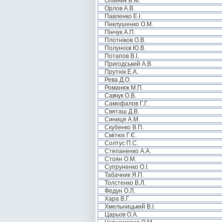
Олійник В.М.
Орлов А.В.
Павленко Е.І.
Пеклушенко О.М.
Пінчук А.П.
Плотніков О.В.
Полунєєв Ю.В.
Потапов В.І.
Пригодський А.В.
Прутнік Е.А.
Рева Д.О.
Романюк М.П.
Савчук О.В.
Самофалов Г.Г.
Святаш Д.В.
Синиця А.М.
Скубенко В.П.
Смітюх Г.Є.
Солтус П.С.
Степаненко А.А.
Стоян О.М.
Супруненко О.І.
Табачник Я.П.
Толстенко В.Л.
Федун О.Л.
Хара В.Г.
Хмельницький В.І.
Царьов О.А.