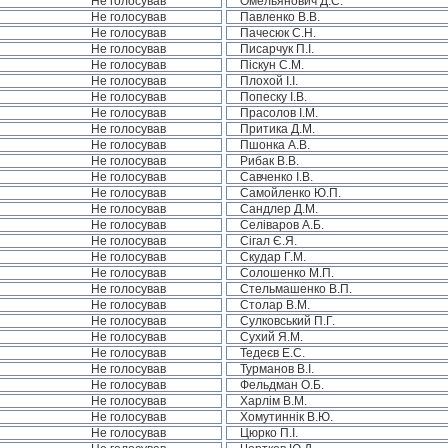
Не голосував
Омельянович Д.С.
Не голосував
Павленко В.В.
Не голосував
Пачесюк С.Н.
Не голосував
Писарчук П.І.
Не голосував
Піскун С.М.
Не голосував
Плохой І.І.
Не голосував
Попеску І.В.
Не голосував
Прасолов І.М.
Не голосував
Притика Д.М.
Не голосував
Пшонка А.В.
Не голосував
Рибак В.В.
Не голосував
Савченко І.В.
Не голосував
Самойленко Ю.П.
Не голосував
Сандлер Д.М.
Не голосував
Селіваров А.Б.
Не голосував
Сігал Є.Я.
Не голосував
Скудар Г.М.
Не голосував
Солошенко М.П.
Не голосував
Стельмашенко В.П.
Не голосував
Столар В.М.
Не голосував
Сулковський П.Г.
Не голосував
Сухий Я.М.
Не голосував
Тедеєв Е.С.
Не голосував
Турманов В.І.
Не голосував
Фельдман О.Б.
Не голосував
Харлім В.М.
Не голосував
Хомутиннік В.Ю.
Не голосував
Цюрко П.І.