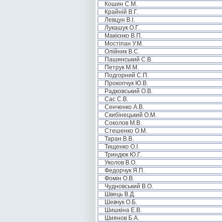
Кошин С.М.
Крайній В.Г.
Левцун В.І.
Лукашук О.Г.
Макієнко В.П.
Мостіпан У.М.
Олійник В.С.
Пашинський С.В.
Петрук М.М.
Подгорний С.П.
Прокопчук Ю.В.
Радковський О.В.
Сас С.В.
Сенченко А.В.
Скибінецький О.М.
Соколов М.В.
Стешенко О.М.
Таран В.В.
Тищенко О.І.
Триндюк Ю.Г.
Уколов В.О.
Федорчук Я.П.
Фомін О.В.
Чудновський В.О.
Швець В.Д.
Шевчук О.Б.
Шишкіна Е.В.
Шиянов Б.А.