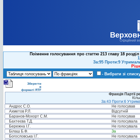
Верховн
Офіційний в
Поіменне голосування про статтю 213 главу 18 розді
1
За:95 Проти:9 Утримал
Ріш
- Вибрати зі списк
Зберегти
в
форматі RTF
Фракція Партії р
Кіль
За:43 Проти:6 Утрима
Андрос С.О.
Не голосував
Ахметов Р.Л.
Відсутній
Баранов-Мохорт С.М.
Не голосував
Бахтеєва Т.Д.
Не голосувала
Бережна І.Г.
Не голосувала
Білаш Б.Ф.
За
Богословська І.Г.
Не голосувала