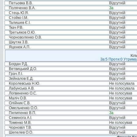
Петьовка В.В.
Відсутній
Поляченко В.А.
За
Стець Ю.Я.
Відсутній
Стойко І.М.
Відсутній
Талишев Є.І.
Відсутній
Ткач Р.В.
Відсутній
Третьяков О.Ю.
Відсутній
Чорноволенко О.В.
Відсутній
Шкутяк З.В.
Відсутній
Яценюк А.П.
Відсутній
Кіл
За:5 Проти:0 Утримал
Богдан Р.Д.
Відсутній
Ветвицький Д.О.
Відсутній
Грач Л.І.
Відсутній
Зейналов Е.Д.
Відсутній
Королевська Н.Ю.
Не голосувала
Лабунська А.В.
Не голосувала
Логвиненко О.С.
Не голосував
Маліч О.В.
Не голосував
Олійник С.В.
Відсутній
Омельченко О.О.
Відсутній
Пилипенко В.П.
За
Семинога А.І.
Відсутній
Томенко М.В.
Не голосував
Чорновіл Т.В.
Відсутній
Шепелев О.О.
Відсутній