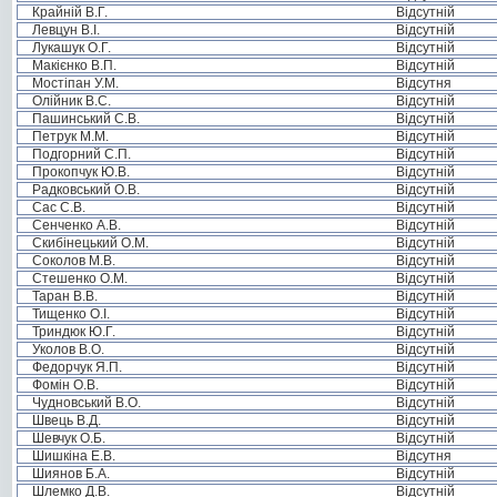
Крайній В.Г.
Відсутній
Левцун В.І.
Відсутній
Лукашук О.Г.
Відсутній
Макієнко В.П.
Відсутній
Мостіпан У.М.
Відсутня
Олійник В.С.
Відсутній
Пашинський С.В.
Відсутній
Петрук М.М.
Відсутній
Подгорний С.П.
Відсутній
Прокопчук Ю.В.
Відсутній
Радковський О.В.
Відсутній
Сас С.В.
Відсутній
Сенченко А.В.
Відсутній
Скибінецький О.М.
Відсутній
Соколов М.В.
Відсутній
Стешенко О.М.
Відсутній
Таран В.В.
Відсутній
Тищенко О.І.
Відсутній
Триндюк Ю.Г.
Відсутній
Уколов В.О.
Відсутній
Федорчук Я.П.
Відсутній
Фомін О.В.
Відсутній
Чудновський В.О.
Відсутній
Швець В.Д.
Відсутній
Шевчук О.Б.
Відсутній
Шишкіна Е.В.
Відсутня
Шиянов Б.А.
Відсутній
Шлемко Д.В.
Відсутній