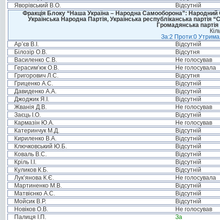
Яворівський В.О.
Відсутній
Фракція Блоку “Наша Україна – Народна Самооборона”: Народний Со
Українська Народна Партія, Українська республіканська партія “
Громадянська партія 
Кіл
За:2 Проти:0 Утримал
Ар’єв В.І.
Відсутній
Білозір О.В.
Відсутня
Василенко С.В.
Не голосував
Герасим’юк О.В.
Не голосувала
Григорович Л.С.
Відсутня
Гриценко А.С.
Відсутній
Давиденко А.А.
Відсутній
Джоджик Я.І.
Відсутній
Жванія Д.В.
Не голосував
Заєць І.О.
Відсутній
Кармазін Ю.А.
Не голосував
Катеринчук М.Д.
Відсутній
Кириленко В.А.
Відсутній
Ключковський Ю.Б.
Відсутній
Коваль В.С.
Відсутній
Кріль І.І.
Відсутній
Куликов К.Б.
Відсутній
Лук’янова К.Є.
Не голосувала
Мартиненко М.В.
Відсутній
Матвієнко А.С.
Відсутній
Мойсик В.Р.
Відсутній
Новіков О.В.
Не голосував
Палиця І.П.
За