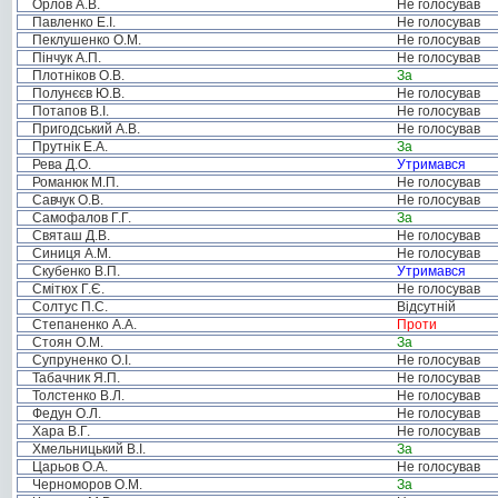
Орлов А.В.
Не голосував
Павленко Е.І.
Не голосував
Пеклушенко О.М.
Не голосував
Пінчук А.П.
Не голосував
Плотніков О.В.
За
Полунєєв Ю.В.
Не голосував
Потапов В.І.
Не голосував
Пригодський А.В.
Не голосував
Прутнік Е.А.
За
Рева Д.О.
Утримався
Романюк М.П.
Не голосував
Савчук О.В.
Не голосував
Самофалов Г.Г.
За
Святаш Д.В.
Не голосував
Синиця А.М.
Не голосував
Скубенко В.П.
Утримався
Смітюх Г.Є.
Не голосував
Солтус П.С.
Відсутній
Степаненко А.А.
Проти
Стоян О.М.
За
Супруненко О.І.
Не голосував
Табачник Я.П.
Не голосував
Толстенко В.Л.
Не голосував
Федун О.Л.
Не голосував
Хара В.Г.
Не голосував
Хмельницький В.І.
За
Царьов О.А.
Не голосував
Черноморов О.М.
За