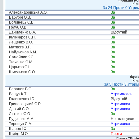
Фракція Ком
Кіл
За:24 Проти:0 Утрим
Александровська А.О.
За
Бабурін О.В.
За
Волинець Є.В.
За
Голуб О.В.
За
Даниленко В.А.
Відсутній
Кілінкаров С.П.
За
Лещенко В.О.
За
Матвєєв В.Г.
За
Найдьонов А.М.
За
Самойлик К.С.
За
Ткаченко О.М.
За
Царьков Є.І.
За
Шмельова С.О.
За
Фрак
Кіл
За:5 Проти:3 Утрим
Баранов В.О.
За
Ващук К.Т.
Утрималась
Головченко І.Б.
Відсутній
Гриневецький С.Р.
Утримався
Довгий С.О.
Утримався
Литвин Ю.О.
За
Рудченко М.М.
Не голосував
Терещук С.М.
Утримався
Шаров І.Ф.
За
Шмідт М.О.
Проти
Група "Реф