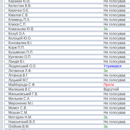
Каракай Ю.В.
Не голосував
Келестин В.В.
Не голосував
Киричок О.Е.
Не голосував
Ківалов С.В.
Не голосував
Климець П.А.
Не голосував
Клюєв С.П.
Не голосував
Ковальова Ю.В.
За
Козуб О.А.
Не голосував
Колоцей Ю.О.
Не голосував
Коновалюк В.І.
Не голосував
Корж П.П.
Не голосував
Кузьменко П.П.
Не голосував
Кунченко О.П.
Не голосував
Ландік В.І.
Не голосував
Лєщинський О.О.
Утримався
Литвинов Л.Ф.
За
Літвінов В.Г.
Не голосував
Луцький М.Г.
Не голосував
Майборода С.Ф.
Проти
Малишев В.С.
Відсутній
Маньковський Г.В.
Не голосував
Мельник С.А.
Не голосував
Мироненко М.І.
Не голосував
Момот С.В.
Не голосував
Мошак С.М.
Не голосував
Мхітарян Н.М.
За
Наконечний В.Л.
Не голосував
Олійник В.М.
За