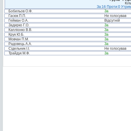
Кіл
За:16 Проти:0 Утрим
Бобильов О.Ф.
За
Гасюк П.П.
Не голосував
Гейман О.А.
Відсутній
Задирко Г.О.
За
Каплієнко В.В.
За
Крук Ю.Б.
За
Мовчан П.М.
За
Радовець А.А.
За
Сідельник І.І.
Не голосував
Трайдук М.Ф.
За