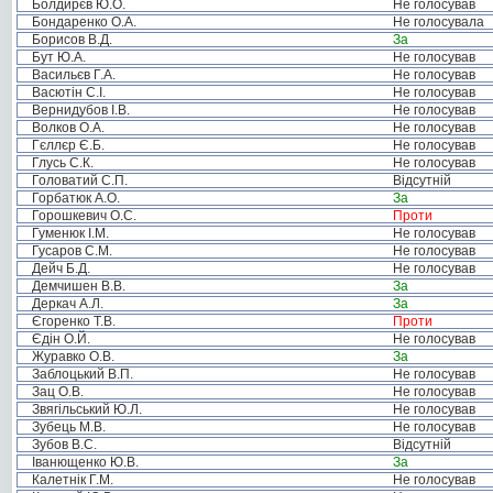
Болдирєв Ю.О.
Не голосував
Бондаренко О.А.
Не голосувала
Борисов В.Д.
За
Бут Ю.А.
Не голосував
Васильєв Г.А.
Не голосував
Васютін С.І.
Не голосував
Вернидубов І.В.
Не голосував
Волков О.А.
Не голосував
Гєллєр Є.Б.
Не голосував
Глусь С.К.
Не голосував
Головатий С.П.
Відсутній
Горбатюк А.О.
За
Горошкевич О.С.
Проти
Гуменюк І.М.
Не голосував
Гусаров С.М.
Не голосував
Дейч Б.Д.
Не голосував
Демчишен В.В.
За
Деркач А.Л.
За
Єгоренко Т.В.
Проти
Єдін О.Й.
Не голосував
Журавко О.В.
За
Заблоцький В.П.
Не голосував
Зац О.В.
Не голосував
Звягільський Ю.Л.
Не голосував
Зубець М.В.
Не голосував
Зубов В.С.
Відсутній
Іванющенко Ю.В.
За
Калетнік Г.М.
Не голосував