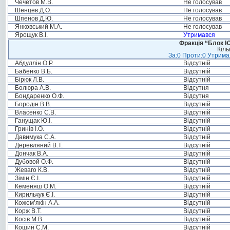
Чечетов М.В.
Не голосував
Шенцев Д.О.
Не голосував
Шпенов Д.Ю.
Не голосував
Янковський М.А.
Не голосував
Ярощук В.І.
Утримався
Фракція “Блок Ю
Кіль
За:0 Проти:0 Утримал
Абдуллін О.Р.
Відсутній
Бабенко В.Б.
Відсутній
Бірюк Л.В.
Відсутній
Болюра А.В.
Відсутня
Бондаренко О.Ф.
Відсутня
Бородін В.В.
Відсутній
Власенко С.В.
Відсутній
Ганущак Ю.І.
Відсутній
Гринів І.О.
Відсутній
Давимука С.А.
Відсутній
Деревляний В.Т.
Відсутній
Дончак В.А.
Відсутній
Дубовой О.Ф.
Відсутній
Жеваго К.В.
Відсутній
Зімін Є.І.
Відсутній
Кеменяш О.М.
Відсутній
Кирильчук Є.І.
Відсутній
Кожем’якін А.А.
Відсутній
Корж В.Т.
Відсутній
Косів М.В.
Відсутній
Кошин С.М.
Відсутній