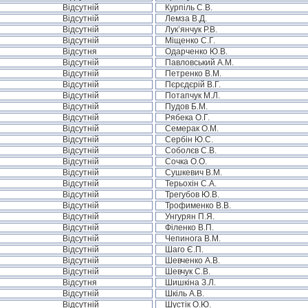
Відсутній
Курпіль С.В.
Відсутній
Лемза В.Д.
Відсутній
Лук’янчук Р.В.
Відсутній
Міщенко С.Г.
Відсутня
Одарченко Ю.В.
Відсутній
Павловський А.М.
Відсутній
Петренко В.М.
Відсутній
Пєрєдєрій В.Г.
Відсутній
Потапчук М.Л.
Відсутній
Пудов Б.М.
Відсутній
Рябека О.Г.
Відсутній
Семерак О.М.
Відсутній
Сербін Ю.С.
Відсутній
Соболєв С.В.
Відсутній
Сочка О.О.
Відсутній
Сушкевич В.М.
Відсутній
Терьохін С.А.
Відсутній
Трегубов Ю.В.
Відсутній
Трофименко В.В.
Відсутній
Унгурян П.Я.
Відсутній
Філенко В.П.
Відсутній
Чепинога В.М.
Відсутній
Шаго Є.П.
Відсутній
Шевченко А.В.
Відсутній
Шевчук С.В.
Відсутня
Шишкіна З.Л.
Відсутній
Шкіль А.В.
Відсутній
Шустік О.Ю.