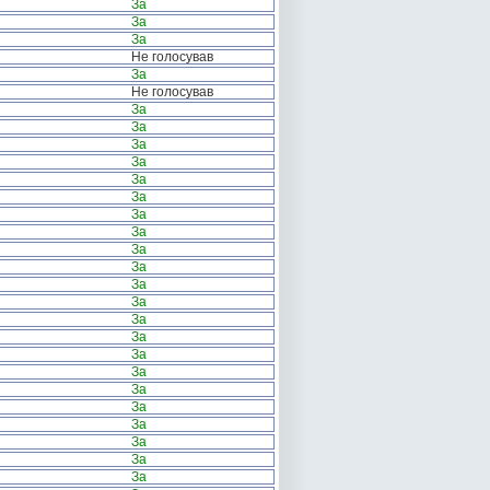
За
За
За
Не голосував
За
Не голосував
За
За
За
За
За
За
За
За
За
За
За
За
За
За
За
За
За
За
За
За
За
За