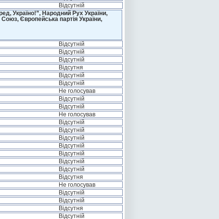
Відсутній
д, Україно!”, Народний Рух України,
 Союз, Європейська партія України,
Відсутній
Відсутній
Відсутній
Відсутня
Відсутній
Відсутній
Не голосував
Відсутній
Відсутній
Не голосував
Відсутній
Відсутній
Відсутній
Відсутній
Відсутній
Відсутній
Відсутній
Відсутня
Не голосував
Відсутній
Відсутній
Відсутня
Відсутній