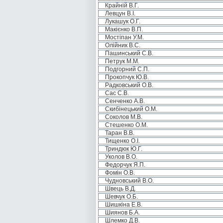
Крайній В.Г.
Левцун В.І.
Лукашук О.Г.
Макієнко В.П.
Мостіпан У.М.
Олійник В.С.
Пашинський С.В.
Петрук М.М.
Подгорний С.П.
Прокопчук Ю.В.
Радковський О.В.
Сас С.В.
Сенченко А.В.
Скибінецький О.М.
Соколов М.В.
Стешенко О.М.
Таран В.В.
Тищенко О.І.
Триндюк Ю.Г.
Уколов В.О.
Федорчук Я.П.
Фомін О.В.
Чудновський В.О.
Швець В.Д.
Шевчук О.Б.
Шишкіна Е.В.
Шиянов Б.А.
Шлемко Д.В.