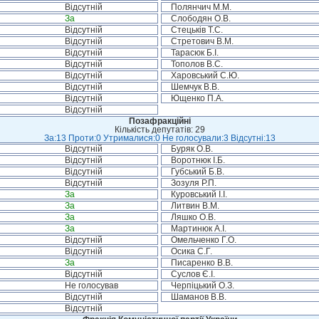
Відсутній
Полянчич М.М.
За
Слободян О.В.
Відсутній
Стецьків Т.С.
Відсутній
Стретович В.М.
Відсутній
Тарасюк Б.І.
Відсутній
Тополов В.С.
Відсутній
Харовський С.Ю.
Відсутній
Шемчук В.В.
Відсутній
Ющенко П.А.
Відсутній
Позафракційні
Кількість депутатів: 29
За:13 Проти:0 Утрималися:0 Не голосували:3 Відсутні:13
Відсутній
Буряк О.В.
Відсутній
Воротнюк І.Б.
Відсутній
Губський Б.В.
Відсутній
Зозуля Р.П.
За
Куровський І.І.
За
Литвин В.М.
За
Ляшко О.В.
За
Мартинюк А.І.
Відсутній
Омельченко Г.О.
Відсутній
Осика С.Г.
За
Писаренко В.В.
Відсутній
Суслов Є.І.
Не голосував
Черпіцький О.З.
Відсутній
Шаманов В.В.
Відсутній