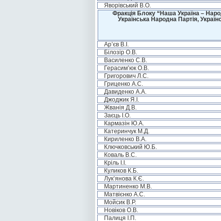
Яворівський В.О.
Фракція Блоку “Наша Україна – Наро
Українська Народна Партія, Україн
Ар’єв В.І.
Білозір О.В.
Василенко С.В.
Герасим’юк О.В.
Григорович Л.С.
Гриценко А.С.
Давиденко А.А.
Джоджик Я.І.
Жванія Д.В.
Заєць І.О.
Кармазін Ю.А.
Катеринчук М.Д.
Кириленко В.А.
Ключковський Ю.Б.
Коваль В.С.
Кріль І.І.
Куликов К.Б.
Лук’янова К.Є.
Мартиненко М.В.
Матвієнко А.С.
Мойсик В.Р.
Новіков О.В.
Палиця І.П.