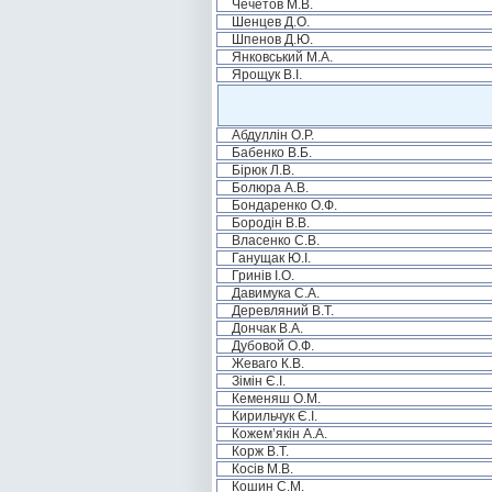
Чечетов М.В.
Шенцев Д.О.
Шпенов Д.Ю.
Янковський М.А.
Ярощук В.І.
Абдуллін О.Р.
Бабенко В.Б.
Бірюк Л.В.
Болюра А.В.
Бондаренко О.Ф.
Бородін В.В.
Власенко С.В.
Ганущак Ю.І.
Гринів І.О.
Давимука С.А.
Деревляний В.Т.
Дончак В.А.
Дубовой О.Ф.
Жеваго К.В.
Зімін Є.І.
Кеменяш О.М.
Кирильчук Є.І.
Кожем’якін А.А.
Корж В.Т.
Косів М.В.
Кошин С.М.