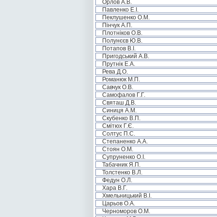
Орлов А.В.
Павленко Е.І.
Пеклушенко О.М.
Пінчук А.П.
Плотніков О.В.
Полунєєв Ю.В.
Потапов В.І.
Пригодський А.В.
Прутнік Е.А.
Рева Д.О.
Романюк М.П.
Савчук О.В.
Самофалов Г.Г.
Святаш Д.В.
Синиця А.М.
Скубенко В.П.
Смітюх Г.Є.
Солтус П.С.
Степаненко А.А.
Стоян О.М.
Супруненко О.І.
Табачник Я.П.
Толстенко В.Л.
Федун О.Л.
Хара В.Г.
Хмельницький В.І.
Царьов О.А.
Черноморов О.М.