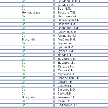
За
Бондаренко В.В.
За
Бондик В.А.
За
Борт В.П.
Не голосував
Васадзе Т.Ш.
За
Васильєв О.А.
За
Веревський А.М.
За
Вечерко В.М.
За
Воропаєв Ю.М.
За
Глазунов С.М.
За
Глущенко І.М.
Відсутній
Горбаль В.М.
За
Горіна І.А.
За
Грицак В.М.
За
Гуреєв В.М.
За
Дарда О.П.
За
Демидко В.М.
За
Демянко М.І.
За
Євтухов В.І.
За
Єгоров О.М.
За
Єфремов О.С.
За
Забарський В.В.
За
Засуха Т.В.
За
Зварич І.Т.
За
Зубанов В.О.
За
Зубик В.В.
Відсутній
Іваненко В.Г.
За
Ісаєв Л.О.
За
Калюжний В.А.