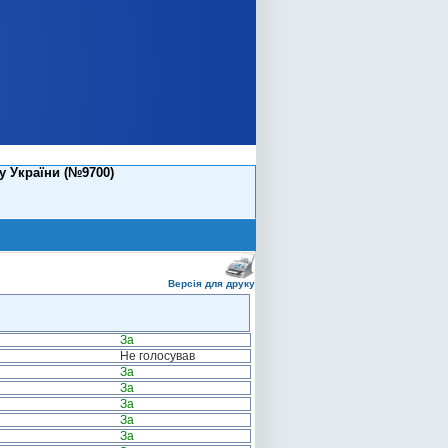
у України (№9700)
Версія для друку
За
Не голосував
За
За
За
За
За