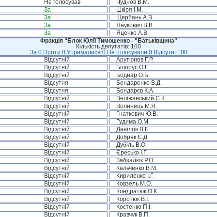
Не голосував
Чуднов В.М.
За
Шкіря І.М.
За
Щербань А.В.
За
Янукович В.В.
За
Яценко А.В.
Фракція “Блок Юлії Тимошенко - "Батьківщина"
Кількість депутатів: 100
За:0 Проти:0 Утрималися:0 Не голосували:0 Відсутні:100
Відсутній
Арутюнов Г.Р.
Відсутній
Білорус О.Г.
Відсутній
Боднар О.Б.
Відсутня
Бондаренко В.Д.
Відсутня
Бондарєв К.А.
Відсутній
Веліжанський С.К.
Відсутній
Волинець М.Я.
Відсутній
Гнаткевич Ю.В.
Відсутній
Гудима О.М.
Відсутній
Данілов В.Б.
Відсутній
Добряк Є.Д.
Відсутній
Дубіль В.О.
Відсутній
Єресько І.Г.
Відсутній
Забзалюк Р.О.
Відсутній
Кальченко В.М.
Відсутній
Кириленко І.Г.
Відсутній
Ковзель М.О.
Відсутній
Кондратюк О.К.
Відсутній
Коротюк В.І.
Відсутній
Костенко П.І.
Відсутній
Кравчук В.П.