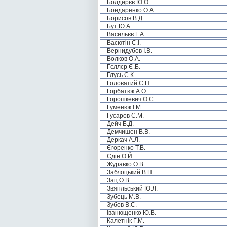
Болдирєв Ю.О.
Бондаренко О.А.
Борисов В.Д.
Бут Ю.А.
Васильєв Г.А.
Васютін С.І.
Вернидубов І.В.
Волков О.А.
Гєллєр Є.Б.
Глусь С.К.
Головатий С.П.
Горбатюк А.О.
Горошкевич О.С.
Гуменюк І.М.
Гусаров С.М.
Дейч Б.Д.
Демчишен В.В.
Деркач А.Л.
Єгоренко Т.В.
Єдін О.Й.
Журавко О.В.
Заблоцький В.П.
Зац О.В.
Звягільський Ю.Л.
Зубець М.В.
Зубов В.С.
Іванющенко Ю.В.
Калетнік Г.М.