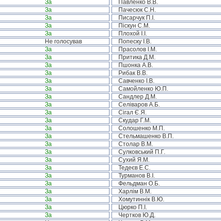
За
Павленко В.В.
За
Пачесюк С.Н.
За
Писарчук П.І.
За
Піскун С.М.
За
Плохой І.І.
Не голосував
Попеску І.В.
За
Прасолов І.М.
За
Притика Д.М.
За
Пшонка А.В.
За
Рибак В.В.
За
Савченко І.В.
За
Самойленко Ю.П.
За
Сандлер Д.М.
За
Селіваров А.Б.
За
Сігал Є.Я.
За
Скудар Г.М.
За
Солошенко М.П.
За
Стельмашенко В.П.
За
Столар В.М.
За
Сулковський П.Г.
За
Сухий Я.М.
За
Тедеєв Е.С.
За
Турманов В.І.
За
Фельдман О.Б.
За
Харлім В.М.
За
Хомутиннік В.Ю.
За
Цюрко П.І.
За
Чертков Ю.Д.