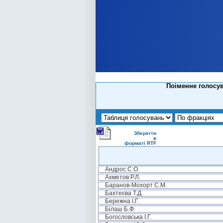
Поіменне голосув
Зберегти
в
форматі RTF
Андрос С.О.
Ахметов Р.Л.
Баранов-Мохорт С.М.
Бахтеєва Т.Д.
Бережна І.Г.
Білаш Б.Ф.
Богословська І.Г.