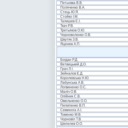
Петьовка В.В.
Поляченко В.А.
Стець Ю.Я.
Стойко І.М.
Талишев Є.І.
Ткач Р.В.
Третьяков О.Ю.
Чорноволенко О.В.
Шкутяк З.В.
Яценюк А.П.
Богдан Р.Д.
Ветвицький Д.О.
Грач Л.І.
Зейналов Е.Д.
Королевська Н.Ю.
Лабунська А.В.
Логвиненко О.С.
Маліч О.В.
Олійник С.В.
Омельченко О.О.
Пилипенко В.П.
Семинога А.І.
Томенко М.В.
Чорновіл Т.В.
Шепелев О.О.