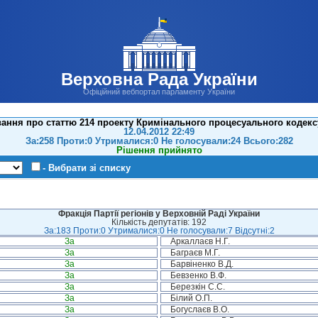
Верховна Рада України
Офіційний вебпортал парламенту України
ання про статтю 214 проекту Кримінального процесуального кодекс
12.04.2012 22:49
За:258 Проти:0 Утрималися:0 Не голосували:24 Всього:282
Рішення прийнято
- Вибрати зі списку
Фракція Партії регіонів у Верховній Раді України
Кількість депутатів: 192
За:183 Проти:0 Утрималися:0 Не голосували:7 Відсутні:2
За
Аркаллаєв Н.Г.
За
Баграєв М.Г.
За
Барвіненко В.Д.
За
Бевзенко В.Ф.
За
Березкін С.С.
За
Білий О.П.
За
Богуслаєв В.О.