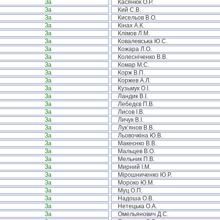
За
Касянюк О.Р.
За
Кий С.В.
За
Кисельов В.О.
За
Кінах А.К.
За
Клімов Л.М.
За
Ковалевська Ю.С.
За
Кожара Л.О.
За
Колесніченко В.В.
За
Комар М.С.
За
Корж В.П.
За
Коржев А.Л.
За
Кузьмук О.І.
За
Ландик В.І.
За
Лебедєв П.В.
За
Лисов І.В.
За
Личук В.І.
За
Лук’янов В.В.
За
Льовочкіна Ю.В.
За
Макеєнко В.В.
За
Мальцев В.О.
За
Мельник П.В.
За
Мирний І.М.
За
Мірошниченко Ю.Р.
За
Мороко Ю.М.
За
Муц О.П.
За
Надоша О.В.
За
Нетецька О.А.
За
Омельянович Д.С.