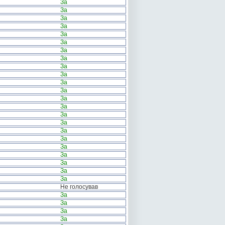
За
За
За
За
За
За
За
За
За
За
За
За
За
За
За
За
За
За
За
За
За
За
За
Не голосував
За
За
За
За