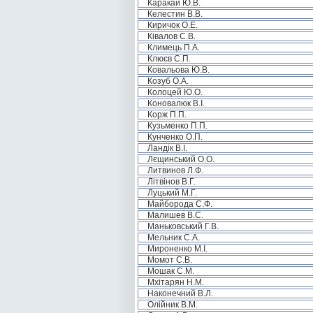
Каракай Ю.В.
Келестин В.В.
Киричок О.Е.
Ківалов С.В.
Климець П.А.
Клюєв С.П.
Ковальова Ю.В.
Козуб О.А.
Колоцей Ю.О.
Коновалюк В.І.
Корж П.П.
Кузьменко П.П.
Кунченко О.П.
Ландік В.І.
Лєщинський О.О.
Литвинов Л.Ф.
Літвінов В.Г.
Луцький М.Г.
Майборода С.Ф.
Малишев В.С.
Маньковський Г.В.
Мельник С.А.
Мироненко М.І.
Момот С.В.
Мошак С.М.
Мхітарян Н.М.
Наконечний В.Л.
Олійник В.М.