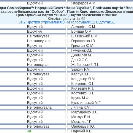
Відсутній
Ягоферов А.М.
дна Самооборона”: Народний Союз “Наша Україна”, Політична партія “Впере
ська республіканська партія “Собор” , Партія Християнсько-Демократичний
Громадянська партія “ПОРА”, Партія захисників Вітчизни
Кількість депутатів: 65
За:2 Проти:0 Утрималися:0 Не голосували:12 Відсутні:51
Відсутній
Аржевітін С.М.
Відсутня
Бондар О.М.
Не голосував
В’язівський В.М.
Не голосувала
Геращенко І.В.
Відсутня
Гримчак Ю.М.
Відсутній
Гуменюк О.І.
Відсутній
Джемілєв М. .
Відсутній
Доній О.С.
Не голосував
Жебрівський П.І.
Відсутній
Зварич Р.М.
Не голосував
Карпук В.Г.
Відсутній
Кендзьор Я.М.
Відсутній
Клименко О.І.
Відсутній
Князевич Р.П.
Відсутній
Костенко Ю.І.
Відсутній
Круць М.Ф.
Відсутній
Кульчинський М.Г.
Не голосувала
Ляпіна К.М.
Відсутній
Марущенко В.С.
Відсутній
Матчук В.Й.
Відсутній
Москаль Г.Г.
Не голосував
Оробець Л.Ю.
За
Парубій А.В.