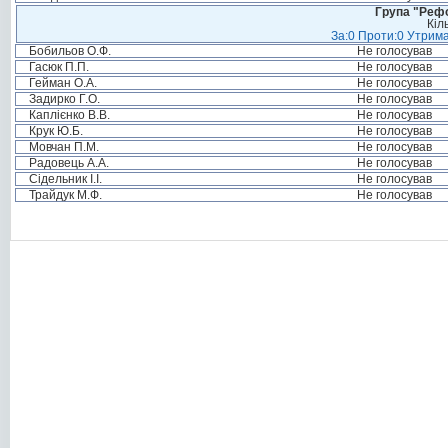
Група "Реф
Кіл
За:0 Проти:0 Утрима
Бобильов О.Ф.
Не голосував
Гасюк П.П.
Не голосував
Гейман О.А.
Не голосував
Задирко Г.О.
Не голосував
Каплієнко В.В.
Не голосував
Крук Ю.Б.
Не голосував
Мовчан П.М.
Не голосував
Радовець А.А.
Не голосував
Сідельник І.І.
Не голосував
Трайдук М.Ф.
Не голосував