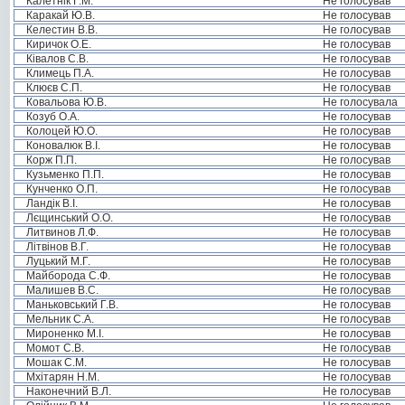
Калетнік Г.М.
Не голосував
Каракай Ю.В.
Не голосував
Келестин В.В.
Не голосував
Киричок О.Е.
Не голосував
Ківалов С.В.
Не голосував
Климець П.А.
Не голосував
Клюєв С.П.
Не голосував
Ковальова Ю.В.
Не голосувала
Козуб О.А.
Не голосував
Колоцей Ю.О.
Не голосував
Коновалюк В.І.
Не голосував
Корж П.П.
Не голосував
Кузьменко П.П.
Не голосував
Кунченко О.П.
Не голосував
Ландік В.І.
Не голосував
Лєщинський О.О.
Не голосував
Литвинов Л.Ф.
Не голосував
Літвінов В.Г.
Не голосував
Луцький М.Г.
Не голосував
Майборода С.Ф.
Не голосував
Малишев В.С.
Не голосував
Маньковський Г.В.
Не голосував
Мельник С.А.
Не голосував
Мироненко М.І.
Не голосував
Момот С.В.
Не голосував
Мошак С.М.
Не голосував
Мхітарян Н.М.
Не голосував
Наконечний В.Л.
Не голосував