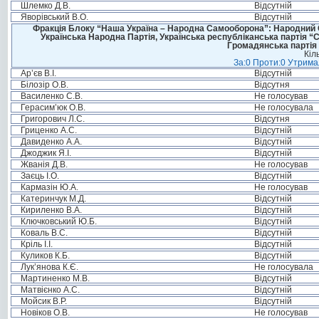
Шлемко Д.В.
Відсутній
Яворівський В.О.
Відсутній
Фракція Блоку “Наша Україна – Народна Самооборона”: Народний Со
Українська Народна Партія, Українська республіканська партія “
Громадянська партія 
Кіл
За:0 Проти:0 Утримал
Ар’єв В.І.
Відсутній
Білозір О.В.
Відсутня
Василенко С.В.
Не голосував
Герасим’юк О.В.
Не голосувала
Григорович Л.С.
Відсутня
Гриценко А.С.
Відсутній
Давиденко А.А.
Відсутній
Джоджик Я.І.
Відсутній
Жванія Д.В.
Не голосував
Заєць І.О.
Відсутній
Кармазін Ю.А.
Не голосував
Катеринчук М.Д.
Відсутній
Кириленко В.А.
Відсутній
Ключковський Ю.Б.
Відсутній
Коваль В.С.
Відсутній
Кріль І.І.
Відсутній
Куликов К.Б.
Відсутній
Лук’янова К.Є.
Не голосувала
Мартиненко М.В.
Відсутній
Матвієнко А.С.
Відсутній
Мойсик В.Р.
Відсутній
Новіков О.В.
Не голосував