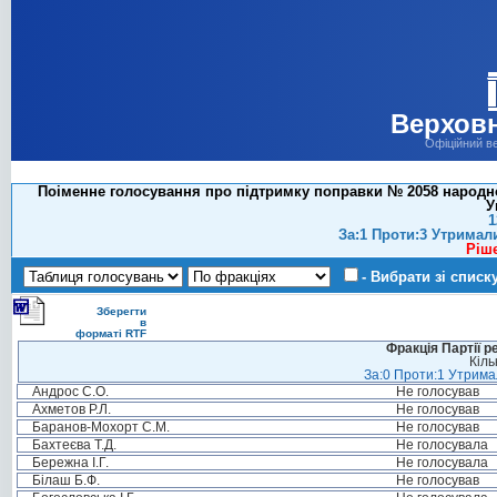
Верховн
Офіційний в
Поіменне голосування про підтримку поправки № 2058 народно
У
1
За:1 Проти:3 Утримал
Ріш
- Вибрати зі списк
Зберегти
в
форматі RTF
Фракція Партії р
Кіль
За:0 Проти:1 Утримал
Андрос С.О.
Не голосував
Ахметов Р.Л.
Не голосував
Баранов-Мохорт С.М.
Не голосував
Бахтеєва Т.Д.
Не голосувала
Бережна І.Г.
Не голосувала
Білаш Б.Ф.
Не голосував