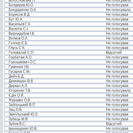
Богословська І.Г.
Не голосувала
Болдирєв Ю.О.
Не голосував
Бондаренко О.А.
Не голосувала
Борисов В.Д.
Не голосував
Бут Ю.А.
Не голосував
Васильєв Г.А.
Не голосував
Васютін С.І.
Не голосував
Вернидубов І.В.
Не голосував
Волков О.А.
Не голосував
Гєллєр Є.Б.
Не голосував
Глусь С.К.
Не голосував
Головатий С.П.
Відсутній
Горбатюк А.О.
Не голосував
Горошкевич О.С.
Не голосував
Гуменюк І.М.
Не голосував
Гусаров С.М.
Не голосував
Дейч Б.Д.
Не голосував
Демчишен В.В.
Не голосував
Деркач А.Л.
Не голосував
Єгоренко Т.В.
Не голосувала
Єдін О.Й.
Не голосував
Журавко О.В.
Не голосував
Заблоцький В.П.
Не голосував
Зац О.В.
Не голосував
Звягільський Ю.Л.
Не голосував
Зубець М.В.
Не голосував
Зубов В.С.
Відсутній
Іванющенко Ю.В.
Не голосував