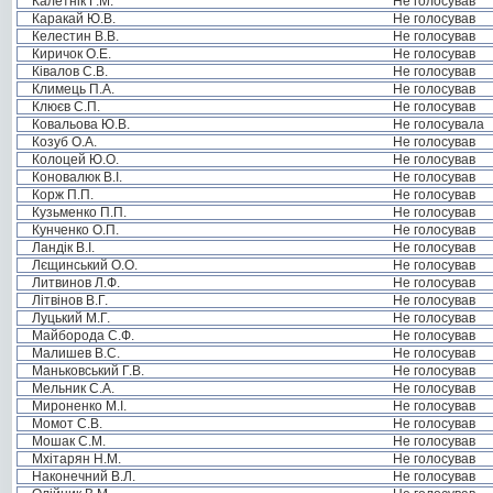
Калетнік Г.М.
Не голосував
Каракай Ю.В.
Не голосував
Келестин В.В.
Не голосував
Киричок О.Е.
Не голосував
Ківалов С.В.
Не голосував
Климець П.А.
Не голосував
Клюєв С.П.
Не голосував
Ковальова Ю.В.
Не голосувала
Козуб О.А.
Не голосував
Колоцей Ю.О.
Не голосував
Коновалюк В.І.
Не голосував
Корж П.П.
Не голосував
Кузьменко П.П.
Не голосував
Кунченко О.П.
Не голосував
Ландік В.І.
Не голосував
Лєщинський О.О.
Не голосував
Литвинов Л.Ф.
Не голосував
Літвінов В.Г.
Не голосував
Луцький М.Г.
Не голосував
Майборода С.Ф.
Не голосував
Малишев В.С.
Не голосував
Маньковський Г.В.
Не голосував
Мельник С.А.
Не голосував
Мироненко М.І.
Не голосував
Момот С.В.
Не голосував
Мошак С.М.
Не голосував
Мхітарян Н.М.
Не голосував
Наконечний В.Л.
Не голосував