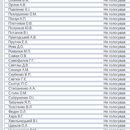
Олійник В.М.
Не голосував
Орлов А.В.
Не голосував
Павленко Е.І.
Не голосував
Пеклушенко О.М.
Не голосував
Пінчук А.П.
Не голосував
Плотніков О.В.
Не голосував
Полунєєв Ю.В.
Не голосував
Потапов В.І.
Не голосував
Пригодський А.В.
Не голосував
Прутнік Е.А.
Не голосував
Рева Д.О.
Не голосував
Романюк М.П.
Не голосував
Савчук О.В.
Не голосував
Самофалов Г.Г.
Не голосував
Святаш Д.В.
Не голосував
Синиця А.М.
Не голосував
Скубенко В.П.
Не голосував
Смітюх Г.Є.
Не голосував
Солтус П.С.
Не голосував
Степаненко А.А.
Не голосував
Стоян О.М.
Не голосував
Супруненко О.І.
Не голосував
Табачник Я.П.
Не голосував
Толстенко В.Л.
Не голосував
Федун О.Л.
Не голосував
Хара В.Г.
Не голосував
Хмельницький В.І.
Не голосував
Царьов О.А.
Не голосував