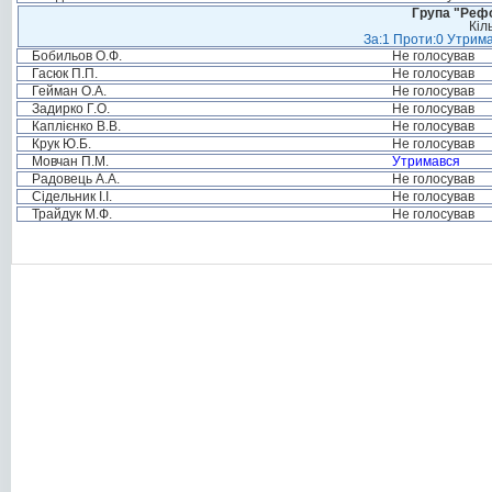
Група "Реф
Кіл
За:1 Проти:0 Утрима
Бобильов О.Ф.
Не голосував
Гасюк П.П.
Не голосував
Гейман О.А.
Не голосував
Задирко Г.О.
Не голосував
Каплієнко В.В.
Не голосував
Крук Ю.Б.
Не голосував
Мовчан П.М.
Утримався
Радовець А.А.
Не голосував
Сідельник І.І.
Не голосував
Трайдук М.Ф.
Не голосував