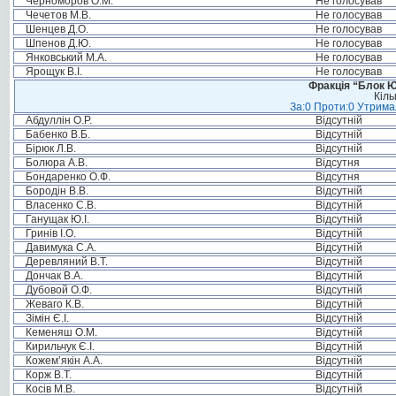
Черноморов О.М.
Не голосував
Чечетов М.В.
Не голосував
Шенцев Д.О.
Не голосував
Шпенов Д.Ю.
Не голосував
Янковський М.А.
Не голосував
Ярощук В.І.
Не голосував
Фракція “Блок Ю
Кіль
За:0 Проти:0 Утримал
Абдуллін О.Р.
Відсутній
Бабенко В.Б.
Відсутній
Бірюк Л.В.
Відсутній
Болюра А.В.
Відсутня
Бондаренко О.Ф.
Відсутня
Бородін В.В.
Відсутній
Власенко С.В.
Відсутній
Ганущак Ю.І.
Відсутній
Гринів І.О.
Відсутній
Давимука С.А.
Відсутній
Деревляний В.Т.
Відсутній
Дончак В.А.
Відсутній
Дубовой О.Ф.
Відсутній
Жеваго К.В.
Відсутній
Зімін Є.І.
Відсутній
Кеменяш О.М.
Відсутній
Кирильчук Є.І.
Відсутній
Кожем’якін А.А.
Відсутній
Корж В.Т.
Відсутній
Косів М.В.
Відсутній