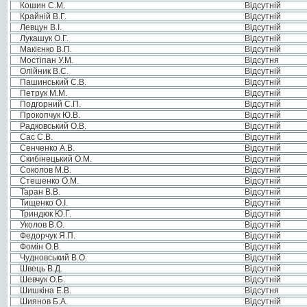
Кошин С.М.
Відсутній
Крайній В.Г.
Відсутній
Левцун В.І.
Відсутній
Лукашук О.Г.
Відсутній
Макієнко В.П.
Відсутній
Мостіпан У.М.
Відсутня
Олійник В.С.
Відсутній
Пашинський С.В.
Відсутній
Петрук М.М.
Відсутній
Подгорний С.П.
Відсутній
Прокопчук Ю.В.
Відсутній
Радковський О.В.
Відсутній
Сас С.В.
Відсутній
Сенченко А.В.
Відсутній
Скибінецький О.М.
Відсутній
Соколов М.В.
Відсутній
Стешенко О.М.
Відсутній
Таран В.В.
Відсутній
Тищенко О.І.
Відсутній
Триндюк Ю.Г.
Відсутній
Уколов В.О.
Відсутній
Федорчук Я.П.
Відсутній
Фомін О.В.
Відсутній
Чудновський В.О.
Відсутній
Швець В.Д.
Відсутній
Шевчук О.Б.
Відсутній
Шишкіна Е.В.
Відсутня
Шиянов Б.А.
Відсутній