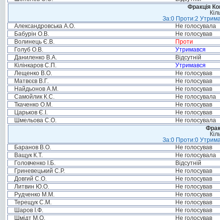
Фракція Ком
Кіл
За:0 Проти:2 Утрима
Александровська А.О.
Не голосувала
Бабурін О.В.
Не голосував
Волинець Є.В.
Проти
Голуб О.В.
Утримався
Даниленко В.А.
Відсутній
Кілінкаров С.П.
Утримався
Лещенко В.О.
Не голосував
Матвєєв В.Г.
Не голосував
Найдьонов А.М.
Не голосував
Самойлик К.С.
Не голосувала
Ткаченко О.М.
Не голосував
Царьков Є.І.
Не голосував
Шмельова С.О.
Не голосувала
Фрак
Кіл
За:0 Проти:0 Утрима
Баранов В.О.
Не голосував
Ващук К.Т.
Не голосувала
Головченко І.Б.
Відсутній
Гриневецький С.Р.
Не голосував
Довгий С.О.
Не голосував
Литвин Ю.О.
Не голосував
Рудченко М.М.
Не голосував
Терещук С.М.
Не голосував
Шаров І.Ф.
Не голосував
Шмідт М.О.
Не голосував