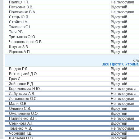
Палиця І.П.
Не голосував
Петьовка В.В.
Відсутній
Поляченко В.А.
Не голосував
Стець Ю.Я.
Відсутній
Стойко І.М.
Відсутній
Талишев Є.І.
Відсутній
Ткач Р.В.
Відсутній
Третьяков О.Ю.
Відсутній
Чорноволенко О.В.
Відсутній
Шкутяк З.В.
Відсутній
Яценюк А.П.
Відсутній
Кіл
За:0 Проти:0 Утримал
Богдан Р.Д.
Відсутній
Ветвицький Д.О.
Відсутній
Грач Л.І.
Відсутній
Зейналов Е.Д.
Відсутній
Королевська Н.Ю.
Не голосувала
Лабунська А.В.
Не голосувала
Логвиненко О.С.
Не голосував
Маліч О.В.
Не голосував
Олійник С.В.
Відсутній
Омельченко О.О.
Відсутній
Пилипенко В.П.
Не голосував
Семинога А.І.
Відсутній
Томенко М.В.
Не голосував
Чорновіл Т.В.
Відсутній
Шепелев О.О.
Відсутній