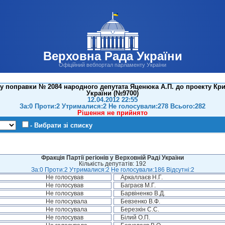
Верховна Рада України
Офіційний вебпортал парламенту України
у поправки № 2084 народного депутата Яценюка А.П. до проекту Кр
України (№9700)
12.04.2012 22:55
За:0 Проти:2 Утрималися:2 Не голосували:278 Всього:282
Рішення не прийнято
- Вибрати зі списку
Фракція Партії регіонів у Верховній Раді України
Кількість депутатів: 192
За:0 Проти:2 Утрималися:2 Не голосували:186 Відсутні:2
Не голосував
Аркаллаєв Н.Г.
Не голосував
Баграєв М.Г.
Не голосував
Барвіненко В.Д.
Не голосувала
Бевзенко В.Ф.
Не голосувала
Березкін С.С.
Не голосував
Білий О.П.