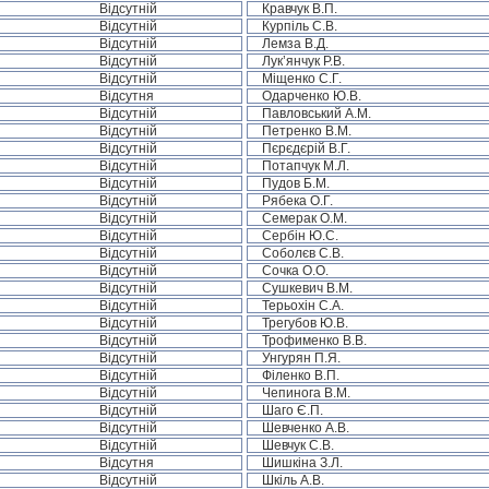
Відсутній
Кравчук В.П.
Відсутній
Курпіль С.В.
Відсутній
Лемза В.Д.
Відсутній
Лук’янчук Р.В.
Відсутній
Міщенко С.Г.
Відсутня
Одарченко Ю.В.
Відсутній
Павловський А.М.
Відсутній
Петренко В.М.
Відсутній
Пєрєдєрій В.Г.
Відсутній
Потапчук М.Л.
Відсутній
Пудов Б.М.
Відсутній
Рябека О.Г.
Відсутній
Семерак О.М.
Відсутній
Сербін Ю.С.
Відсутній
Соболєв С.В.
Відсутній
Сочка О.О.
Відсутній
Сушкевич В.М.
Відсутній
Терьохін С.А.
Відсутній
Трегубов Ю.В.
Відсутній
Трофименко В.В.
Відсутній
Унгурян П.Я.
Відсутній
Філенко В.П.
Відсутній
Чепинога В.М.
Відсутній
Шаго Є.П.
Відсутній
Шевченко А.В.
Відсутній
Шевчук С.В.
Відсутня
Шишкіна З.Л.
Відсутній
Шкіль А.В.