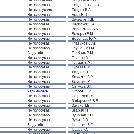
Не голосувала
Богуслаєв В.О.
Не голосував
Бондаренко В.В.
Не голосувала
Бондик В.А.
Не голосував
Борт В.П.
Не голосував
Васадзе Т.Ш.
Не голосував
Васильєв О.А.
Не голосував
Веревський А.М.
Не голосував
Вечерко В.М.
Не голосував
Воропаєв Ю.М.
Не голосував
Глазунов С.М.
Не голосував
Глущенко І.М.
Відсутній
Горбаль В.М.
Не голосував
Горіна І.А.
Не голосував
Грицак В.М.
Не голосував
Гуреєв В.М.
Не голосував
Дарда О.П.
Не голосував
Демидко В.М.
Не голосував
Демянко М.І.
Не голосував
Євтухов В.І.
Утрималась
Єгоров О.М.
Не голосував
Єфремов О.С.
Не голосував
Забарський В.В.
Не голосував
Засуха Т.В.
Не голосував
Зварич І.Т.
Не голосував
Зубанов В.О.
Не голосував
Зубик В.В.
Відсутній
Іваненко В.Г.
Не голосував
Ісаєв Л.О.