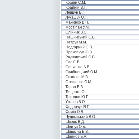
Кошин С.М.
Крайній В.Г.
Левцун В.І.
Лукашук О.Г.
Макієнко В.П.
Мостіпан У.М.
Олійник В.С.
Пашинський С.В.
Петрук М.М.
Подгорний С.П.
Прокопчук Ю.В.
Радковський О.В.
Сас С.В.
Сенченко А.В.
Скибінецький О.М.
Соколов М.В.
Стешенко О.М.
Таран В.В.
Тищенко О.І.
Триндюк Ю.Г.
Уколов В.О.
Федорчук Я.П.
Фомін О.В.
Чудновський В.О.
Швець В.Д.
Шевчук О.Б.
Шишкіна Е.В.
Шиянов Б.А.