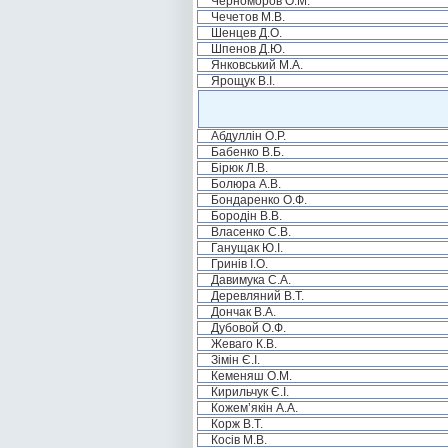
Черноморов О.М.
Чечетов М.В.
Шенцев Д.О.
Шпенов Д.Ю.
Янковський М.А.
Ярощук В.І.
Абдуллін О.Р.
Бабенко В.Б.
Бірюк Л.В.
Болюра А.В.
Бондаренко О.Ф.
Бородін В.В.
Власенко С.В.
Ганущак Ю.І.
Гринів І.О.
Давимука С.А.
Деревляний В.Т.
Дончак В.А.
Дубовой О.Ф.
Жеваго К.В.
Зімін Є.І.
Кеменяш О.М.
Кирильчук Є.І.
Кожем’якін А.А.
Корж В.Т.
Косів М.В.