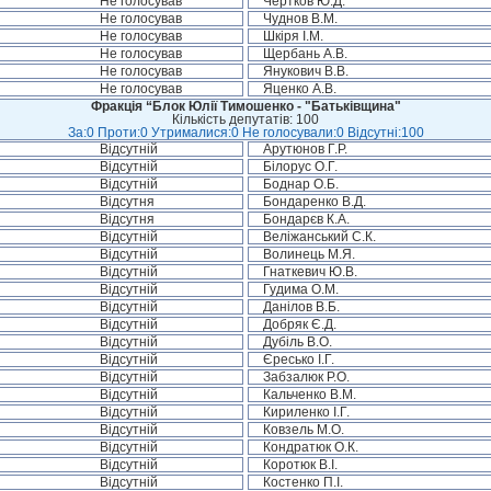
Не голосував
Чертков Ю.Д.
Не голосував
Чуднов В.М.
Не голосував
Шкіря І.М.
Не голосував
Щербань А.В.
Не голосував
Янукович В.В.
Не голосував
Яценко А.В.
Фракція “Блок Юлії Тимошенко - "Батьківщина"
Кількість депутатів: 100
За:0 Проти:0 Утрималися:0 Не голосували:0 Відсутні:100
Відсутній
Арутюнов Г.Р.
Відсутній
Білорус О.Г.
Відсутній
Боднар О.Б.
Відсутня
Бондаренко В.Д.
Відсутня
Бондарєв К.А.
Відсутній
Веліжанський С.К.
Відсутній
Волинець М.Я.
Відсутній
Гнаткевич Ю.В.
Відсутній
Гудима О.М.
Відсутній
Данілов В.Б.
Відсутній
Добряк Є.Д.
Відсутній
Дубіль В.О.
Відсутній
Єресько І.Г.
Відсутній
Забзалюк Р.О.
Відсутній
Кальченко В.М.
Відсутній
Кириленко І.Г.
Відсутній
Ковзель М.О.
Відсутній
Кондратюк О.К.
Відсутній
Коротюк В.І.
Відсутній
Костенко П.І.