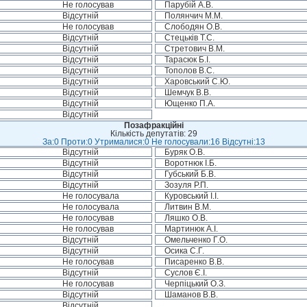
Не голосував
Парубій А.В.
Відсутній
Полянчич М.М.
Не голосував
Слободян О.В.
Відсутній
Стецьків Т.С.
Відсутній
Стретович В.М.
Відсутній
Тарасюк Б.І.
Відсутній
Тополов В.С.
Відсутній
Харовський С.Ю.
Відсутній
Шемчук В.В.
Відсутній
Ющенко П.А.
Відсутній
Позафракційні
Кількість депутатів: 29
За:0 Проти:0 Утрималися:0 Не голосували:16 Відсутні:13
Відсутній
Буряк О.В.
Відсутній
Воротнюк І.Б.
Відсутній
Губський Б.В.
Відсутній
Зозуля Р.П.
Не голосувала
Куровський І.І.
Не голосувала
Литвин В.М.
Не голосував
Ляшко О.В.
Не голосував
Мартинюк А.І.
Відсутній
Омельченко Г.О.
Відсутній
Осика С.Г.
Не голосував
Писаренко В.В.
Відсутній
Суслов Є.І.
Не голосував
Черпіцький О.З.
Відсутній
Шаманов В.В.
Відсутній