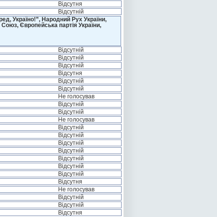
Відсутня
Відсутній
д, Україно!”, Народний Рух України,
 Союз, Європейська партія України,
Відсутній
Відсутній
Відсутній
Відсутня
Відсутній
Відсутній
Не голосував
Відсутній
Відсутній
Не голосував
Відсутній
Відсутній
Відсутній
Відсутній
Відсутній
Відсутній
Відсутній
Відсутня
Не голосував
Відсутній
Відсутній
Відсутня