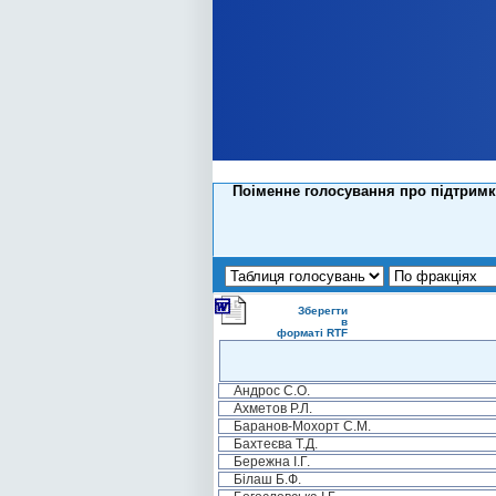
Поіменне голосування про підтримк
Зберегти
в
форматі RTF
Андрос С.О.
Ахметов Р.Л.
Баранов-Мохорт С.М.
Бахтеєва Т.Д.
Бережна І.Г.
Білаш Б.Ф.