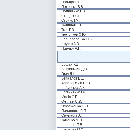
Палиця І.П.
Петьовка В.В.
Поляченко В.А.
Стець Ю.Я.
Стойко І.М.
Талишев Є.І.
Ткач Р.В.
Третьяков О.Ю.
Чорноволенко О.В.
Шкутяк З.В.
Яценюк А.П.
Богдан Р.Д.
Ветвицький Д.О.
Грач Л.І.
Зейналов Е.Д.
Королевська Н.Ю.
Лабунська А.В.
Логвиненко О.С.
Маліч О.В.
Олійник С.В.
Омельченко О.О.
Пилипенко В.П.
Семинога А.І.
Томенко М.В.
Чорновіл Т.В.
Шепелев О.О.