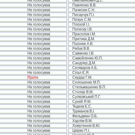
Не голосував
Омельянович Д.С.
Не голосував
Павленко В.В.
Не голосував
Пачесюк С.Н.
Не голосував
Писарчук П.І.
Не голосував
Піскун С.М.
Не голосував
Плохой І.І.
Не голосував
Попеску І.В.
Не голосував
Прасолов І.М.
Не голосував
Притика Д.М.
Не голосував
Пшонка А.В.
Не голосував
Рибак В.В.
Не голосував
Савченко І.В.
Не голосував
Самойленко Ю.П.
Не голосував
Сандлер Д.М.
Не голосував
Селіваров А.Б.
Не голосував
Сігал Є.Я.
Проти
Скудар Г.М.
Не голосував
Солошенко М.П.
Не голосував
Стельмашенко В.П.
Не голосував
Столар В.М.
Не голосував
Сулковський П.Г.
Не голосував
Сухий Я.М.
Не голосував
Тедеєв Е.С.
Не голосував
Турманов В.І.
Не голосував
Фельдман О.Б.
Не голосував
Харлім В.М.
Не голосував
Хомутиннік В.Ю.
Не голосував
Цюрко П.І.