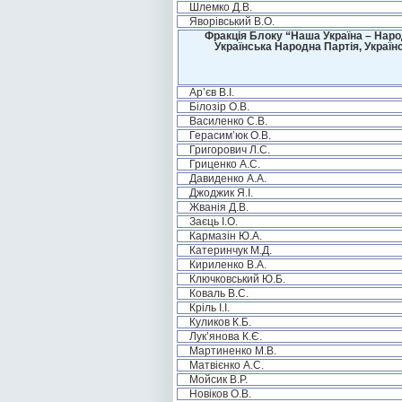
Шлемко Д.В.
Яворівський В.О.
Фракція Блоку “Наша Україна – Наро
Українська Народна Партія, Україн
Ар’єв В.І.
Білозір О.В.
Василенко С.В.
Герасим’юк О.В.
Григорович Л.С.
Гриценко А.С.
Давиденко А.А.
Джоджик Я.І.
Жванія Д.В.
Заєць І.О.
Кармазін Ю.А.
Катеринчук М.Д.
Кириленко В.А.
Ключковський Ю.Б.
Коваль В.С.
Кріль І.І.
Куликов К.Б.
Лук’янова К.Є.
Мартиненко М.В.
Матвієнко А.С.
Мойсик В.Р.
Новіков О.В.