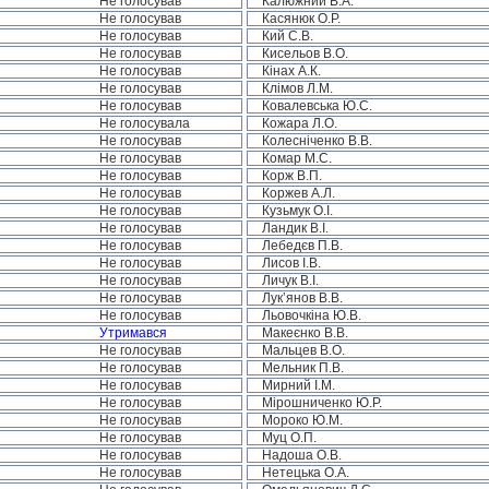
Не голосував
Калюжний В.А.
Не голосував
Касянюк О.Р.
Не голосував
Кий С.В.
Не голосував
Кисельов В.О.
Не голосував
Кінах А.К.
Не голосував
Клімов Л.М.
Не голосував
Ковалевська Ю.С.
Не голосувала
Кожара Л.О.
Не голосував
Колесніченко В.В.
Не голосував
Комар М.С.
Не голосував
Корж В.П.
Не голосував
Коржев А.Л.
Не голосував
Кузьмук О.І.
Не голосував
Ландик В.І.
Не голосував
Лебедєв П.В.
Не голосував
Лисов І.В.
Не голосував
Личук В.І.
Не голосував
Лук’янов В.В.
Не голосував
Льовочкіна Ю.В.
Утримався
Макеєнко В.В.
Не голосував
Мальцев В.О.
Не голосував
Мельник П.В.
Не голосував
Мирний І.М.
Не голосував
Мірошниченко Ю.Р.
Не голосував
Мороко Ю.М.
Не голосував
Муц О.П.
Не голосував
Надоша О.В.
Не голосував
Нетецька О.А.