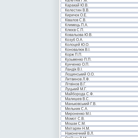
Калетнік Г.М.
Каракай Ю.В.
Келестин В.В.
Киричок О.Е.
Ківалов С.В.
Климець П.А.
Клюєв С.П.
Ковальова Ю.В.
Козуб О.А.
Колоцей Ю.О.
Коновалюк В.І.
Корж П.П.
Кузьменко П.П.
Кунченко О.П.
Ландік В.І.
Лєщинський О.О.
Литвинов Л.Ф.
Літвінов В.Г.
Луцький М.Г.
Майборода С.Ф.
Малишев В.С.
Маньковський Г.В.
Мельник С.А.
Мироненко М.І.
Момот С.В.
Мошак С.М.
Мхітарян Н.М.
Наконечний В.Л.