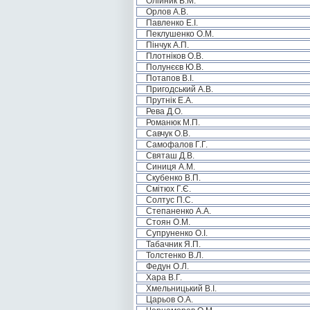
Олійник В.М.
Орлов А.В.
Павленко Е.І.
Пеклушенко О.М.
Пінчук А.П.
Плотніков О.В.
Полунєєв Ю.В.
Потапов В.І.
Пригодський А.В.
Прутнік Е.А.
Рева Д.О.
Романюк М.П.
Савчук О.В.
Самофалов Г.Г.
Святаш Д.В.
Синиця А.М.
Скубенко В.П.
Смітюх Г.Є.
Солтус П.С.
Степаненко А.А.
Стоян О.М.
Супруненко О.І.
Табачник Я.П.
Толстенко В.Л.
Федун О.Л.
Хара В.Г.
Хмельницький В.І.
Царьов О.А.