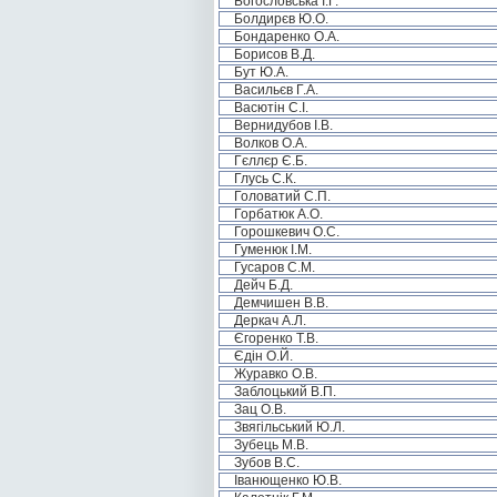
Богословська І.Г.
Болдирєв Ю.О.
Бондаренко О.А.
Борисов В.Д.
Бут Ю.А.
Васильєв Г.А.
Васютін С.І.
Вернидубов І.В.
Волков О.А.
Гєллєр Є.Б.
Глусь С.К.
Головатий С.П.
Горбатюк А.О.
Горошкевич О.С.
Гуменюк І.М.
Гусаров С.М.
Дейч Б.Д.
Демчишен В.В.
Деркач А.Л.
Єгоренко Т.В.
Єдін О.Й.
Журавко О.В.
Заблоцький В.П.
Зац О.В.
Звягільський Ю.Л.
Зубець М.В.
Зубов В.С.
Іванющенко Ю.В.