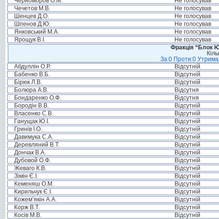
Черноморов О.М.
Не голосував
Чечетов М.В.
Не голосував
Шенцев Д.О.
Не голосував
Шпенов Д.Ю.
Не голосував
Янковський М.А.
Не голосував
Ярощук В.І.
Не голосував
Фракція “Блок Ю
Кіль
За:0 Проти:0 Утримал
Абдуллін О.Р.
Відсутній
Бабенко В.Б.
Відсутній
Бірюк Л.В.
Відсутній
Болюра А.В.
Відсутня
Бондаренко О.Ф.
Відсутня
Бородін В.В.
Відсутній
Власенко С.В.
Відсутній
Ганущак Ю.І.
Відсутній
Гринів І.О.
Відсутній
Давимука С.А.
Відсутній
Деревляний В.Т.
Відсутній
Дончак В.А.
Відсутній
Дубовой О.Ф.
Відсутній
Жеваго К.В.
Відсутній
Зімін Є.І.
Відсутній
Кеменяш О.М.
Відсутній
Кирильчук Є.І.
Відсутній
Кожем’якін А.А.
Відсутній
Корж В.Т.
Відсутній
Косів М.В.
Відсутній