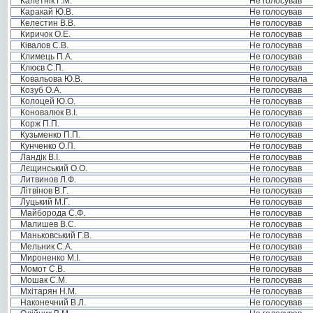
Калетнік Г.М.
Не голосував
Каракай Ю.В.
Не голосував
Келестин В.В.
Не голосував
Киричок О.Е.
Не голосував
Ківалов С.В.
Не голосував
Климець П.А.
Не голосував
Клюєв С.П.
Не голосував
Ковальова Ю.В.
Не голосувала
Козуб О.А.
Не голосував
Колоцей Ю.О.
Не голосував
Коновалюк В.І.
Не голосував
Корж П.П.
Не голосував
Кузьменко П.П.
Не голосував
Кунченко О.П.
Не голосував
Ландік В.І.
Не голосував
Лєщинський О.О.
Не голосував
Литвинов Л.Ф.
Не голосував
Літвінов В.Г.
Не голосував
Луцький М.Г.
Не голосував
Майборода С.Ф.
Не голосував
Малишев В.С.
Не голосував
Маньковський Г.В.
Не голосував
Мельник С.А.
Не голосував
Мироненко М.І.
Не голосував
Момот С.В.
Не голосував
Мошак С.М.
Не голосував
Мхітарян Н.М.
Не голосував
Наконечний В.Л.
Не голосував