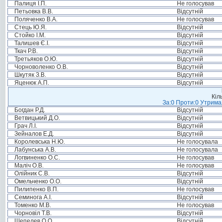
Палиця І.П.
Не голосував
Петьовка В.В.
Відсутній
Поляченко В.А.
Не голосував
Стець Ю.Я.
Відсутній
Стойко І.М.
Відсутній
Талишев Є.І.
Відсутній
Ткач Р.В.
Відсутній
Третьяков О.Ю.
Відсутній
Чорноволенко О.В.
Відсутній
Шкутяк З.В.
Відсутній
Яценюк А.П.
Відсутній
Кіл
За:0 Проти:0 Утримал
Богдан Р.Д.
Відсутній
Ветвицький Д.О.
Відсутній
Грач Л.І.
Відсутній
Зейналов Е.Д.
Відсутній
Королевська Н.Ю.
Не голосувала
Лабунська А.В.
Не голосувала
Логвиненко О.С.
Не голосував
Маліч О.В.
Не голосував
Олійник С.В.
Відсутній
Омельченко О.О.
Відсутній
Пилипенко В.П.
Не голосував
Семинога А.І.
Відсутній
Томенко М.В.
Не голосував
Чорновіл Т.В.
Відсутній
Шепелев О.О.
Відсутній