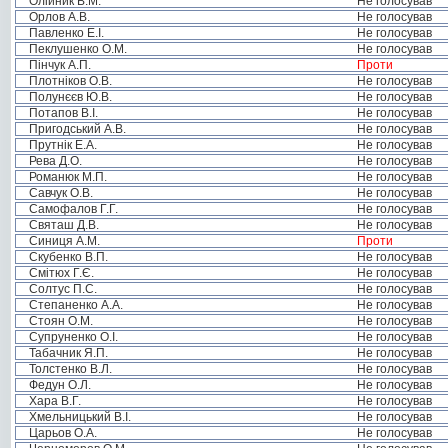
Олійник В.М.
Не голосував
Орлов А.В.
Не голосував
Павленко Е.І.
Не голосував
Пеклушенко О.М.
Не голосував
Пінчук А.П.
Проти
Плотніков О.В.
Не голосував
Полунєєв Ю.В.
Не голосував
Потапов В.І.
Не голосував
Пригодський А.В.
Не голосував
Прутнік Е.А.
Не голосував
Рева Д.О.
Не голосував
Романюк М.П.
Не голосував
Савчук О.В.
Не голосував
Самофалов Г.Г.
Не голосував
Святаш Д.В.
Не голосував
Синиця А.М.
Проти
Скубенко В.П.
Не голосував
Смітюх Г.Є.
Не голосував
Солтус П.С.
Не голосував
Степаненко А.А.
Не голосував
Стоян О.М.
Не голосував
Супруненко О.І.
Не голосував
Табачник Я.П.
Не голосував
Толстенко В.Л.
Не голосував
Федун О.Л.
Не голосував
Хара В.Г.
Не голосував
Хмельницький В.І.
Не голосував
Царьов О.А.
Не голосував