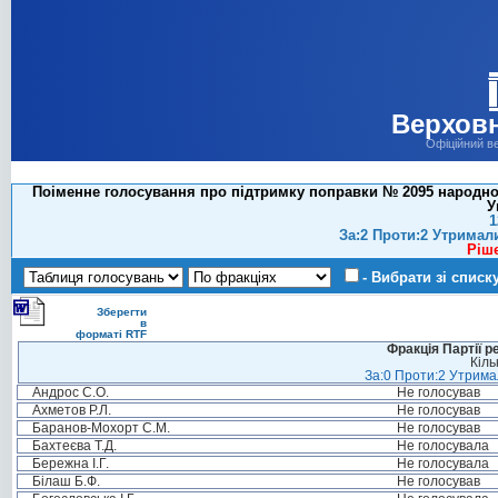
Верховн
Офіційний в
Поіменне голосування про підтримку поправки № 2095 народног
У
1
За:2 Проти:2 Утримал
Ріш
- Вибрати зі списк
Зберегти
в
форматі RTF
Фракція Партії р
Кіль
За:0 Проти:2 Утримал
Андрос С.О.
Не голосував
Ахметов Р.Л.
Не голосував
Баранов-Мохорт С.М.
Не голосував
Бахтеєва Т.Д.
Не голосувала
Бережна І.Г.
Не голосувала
Білаш Б.Ф.
Не голосував