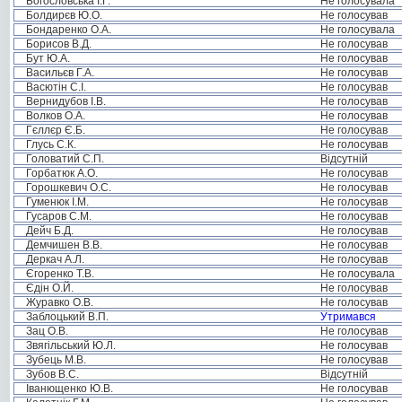
Богословська І.Г.
Не голосувала
Болдирєв Ю.О.
Не голосував
Бондаренко О.А.
Не голосувала
Борисов В.Д.
Не голосував
Бут Ю.А.
Не голосував
Васильєв Г.А.
Не голосував
Васютін С.І.
Не голосував
Вернидубов І.В.
Не голосував
Волков О.А.
Не голосував
Гєллєр Є.Б.
Не голосував
Глусь С.К.
Не голосував
Головатий С.П.
Відсутній
Горбатюк А.О.
Не голосував
Горошкевич О.С.
Не голосував
Гуменюк І.М.
Не голосував
Гусаров С.М.
Не голосував
Дейч Б.Д.
Не голосував
Демчишен В.В.
Не голосував
Деркач А.Л.
Не голосував
Єгоренко Т.В.
Не голосувала
Єдін О.Й.
Не голосував
Журавко О.В.
Не голосував
Заблоцький В.П.
Утримався
Зац О.В.
Не голосував
Звягільський Ю.Л.
Не голосував
Зубець М.В.
Не голосував
Зубов В.С.
Відсутній
Іванющенко Ю.В.
Не голосував