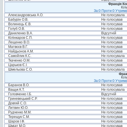
Фракція Ком
Кіл
За:0 Проти:0 Утрима
Александровська А.О.
Не голосувала
Бабурін О.В.
Не голосував
Волинець Є.В.
Не голосував
Голуб О.В.
Не голосував
Даниленко В.А.
Відсутній
Кілінкаров С.П.
Не голосував
Лещенко В.О.
Не голосував
Матвєєв В.Г.
Не голосував
Найдьонов А.М.
Не голосував
Самойлик К.С.
Не голосувала
Ткаченко О.М.
Не голосував
Царьков Є.І.
Не голосував
Шмельова С.О.
Не голосувала
Фрак
Кіл
За:0 Проти:0 Утрима
Баранов В.О.
Не голосував
Ващук К.Т.
Не голосувала
Головченко І.Б.
Відсутній
Гриневецький С.Р.
Не голосував
Довгий С.О.
Не голосував
Литвин Ю.О.
Не голосував
Рудченко М.М.
Не голосував
Терещук С.М.
Не голосував
Шаров І.Ф.
Не голосував
Шмідт М.О.
Не голосував