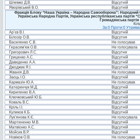
Шлемко Д.В.
Відсутній
Яворівський В.О.
Відсутній
Фракція Блоку “Наша Україна – Народна Самооборона”: Народний Со
Українська Народна Партія, Українська республіканська партія “
Громадянська партія 
Кіл
За:0 Проти:0 Утримал
Ар’єв В.І.
Відсутній
Білозір О.В.
Відсутня
Василенко С.В.
Не голосував
Герасим’юк О.В.
Не голосувала
Григорович Л.С.
Відсутня
Гриценко А.С.
Відсутній
Давиденко А.А.
Відсутній
Джоджик Я.І.
Відсутній
Жванія Д.В.
Не голосував
Заєць І.О.
Відсутній
Кармазін Ю.А.
Не голосував
Катеринчук М.Д.
Відсутній
Кириленко В.А.
Відсутній
Ключковський Ю.Б.
Відсутній
Коваль В.С.
Відсутній
Кріль І.І.
Відсутній
Куликов К.Б.
Відсутній
Лук’янова К.Є.
Не голосувала
Мартиненко М.В.
Відсутній
Матвієнко А.С.
Відсутній
Мойсик В.Р.
Відсутній
Новіков О.В.
Не голосував