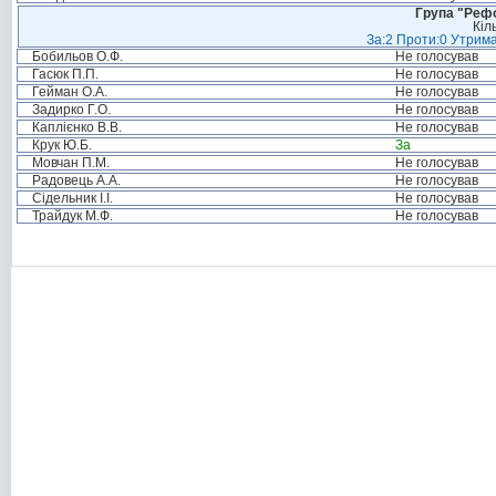
Група "Реф
Кіл
За:2 Проти:0 Утрима
Бобильов О.Ф.
Не голосував
Гасюк П.П.
Не голосував
Гейман О.А.
Не голосував
Задирко Г.О.
Не голосував
Каплієнко В.В.
Не голосував
Крук Ю.Б.
За
Мовчан П.М.
Не голосував
Радовець А.А.
Не голосував
Сідельник І.І.
Не голосував
Трайдук М.Ф.
Не голосував