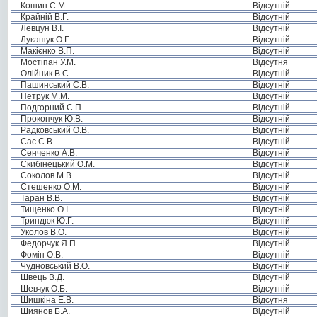
Кошин С.М.
Відсутній
Крайній В.Г.
Відсутній
Левцун В.І.
Відсутній
Лукашук О.Г.
Відсутній
Макієнко В.П.
Відсутній
Мостіпан У.М.
Відсутня
Олійник В.С.
Відсутній
Пашинський С.В.
Відсутній
Петрук М.М.
Відсутній
Подгорний С.П.
Відсутній
Прокопчук Ю.В.
Відсутній
Радковський О.В.
Відсутній
Сас С.В.
Відсутній
Сенченко А.В.
Відсутній
Скибінецький О.М.
Відсутній
Соколов М.В.
Відсутній
Стешенко О.М.
Відсутній
Таран В.В.
Відсутній
Тищенко О.І.
Відсутній
Триндюк Ю.Г.
Відсутній
Уколов В.О.
Відсутній
Федорчук Я.П.
Відсутній
Фомін О.В.
Відсутній
Чудновський В.О.
Відсутній
Швець В.Д.
Відсутній
Шевчук О.Б.
Відсутній
Шишкіна Е.В.
Відсутня
Шиянов Б.А.
Відсутній