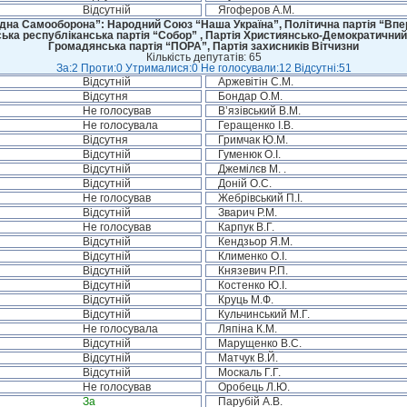
Відсутній
Ягоферов А.М.
дна Самооборона”: Народний Союз “Наша Україна”, Політична партія “Впере
ська республіканська партія “Собор” , Партія Християнсько-Демократичний
Громадянська партія “ПОРА”, Партія захисників Вітчизни
Кількість депутатів: 65
За:2 Проти:0 Утрималися:0 Не голосували:12 Відсутні:51
Відсутній
Аржевітін С.М.
Відсутня
Бондар О.М.
Не голосував
В’язівський В.М.
Не голосувала
Геращенко І.В.
Відсутня
Гримчак Ю.М.
Відсутній
Гуменюк О.І.
Відсутній
Джемілєв М. .
Відсутній
Доній О.С.
Не голосував
Жебрівський П.І.
Відсутній
Зварич Р.М.
Не голосував
Карпук В.Г.
Відсутній
Кендзьор Я.М.
Відсутній
Клименко О.І.
Відсутній
Князевич Р.П.
Відсутній
Костенко Ю.І.
Відсутній
Круць М.Ф.
Відсутній
Кульчинський М.Г.
Не голосувала
Ляпіна К.М.
Відсутній
Марущенко В.С.
Відсутній
Матчук В.Й.
Відсутній
Москаль Г.Г.
Не голосував
Оробець Л.Ю.
За
Парубій А.В.