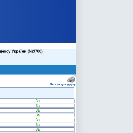
дексу України (№9700)
Версія для друку
За
За
За
За
За
За
За