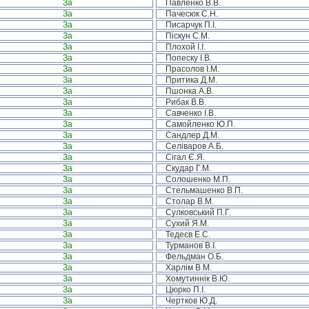
За
Павленко В.В.
За
Пачесюк С.Н.
За
Писарчук П.І.
За
Піскун С.М.
За
Плохой І.І.
За
Попеску І.В.
За
Прасолов І.М.
За
Притика Д.М.
За
Пшонка А.В.
За
Рибак В.В.
За
Савченко І.В.
За
Самойленко Ю.П.
За
Сандлер Д.М.
За
Селіваров А.Б.
За
Сігал Є.Я.
За
Скудар Г.М.
За
Солошенко М.П.
За
Стельмашенко В.П.
За
Столар В.М.
За
Сулковський П.Г.
За
Сухий Я.М.
За
Тедеєв Е.С.
За
Турманов В.І.
За
Фельдман О.Б.
За
Харлім В.М.
За
Хомутиннік В.Ю.
За
Цюрко П.І.
За
Чертков Ю.Д.