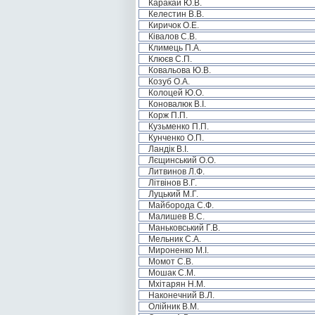
Каракай Ю.В.
Келестин В.В.
Киричок О.Е.
Ківалов С.В.
Климець П.А.
Клюєв С.П.
Ковальова Ю.В.
Козуб О.А.
Колоцей Ю.О.
Коновалюк В.І.
Корж П.П.
Кузьменко П.П.
Кунченко О.П.
Ландік В.І.
Лєщинський О.О.
Литвинов Л.Ф.
Літвінов В.Г.
Луцький М.Г.
Майборода С.Ф.
Малишев В.С.
Маньковський Г.В.
Мельник С.А.
Мироненко М.І.
Момот С.В.
Мошак С.М.
Мхітарян Н.М.
Наконечний В.Л.
Олійник В.М.