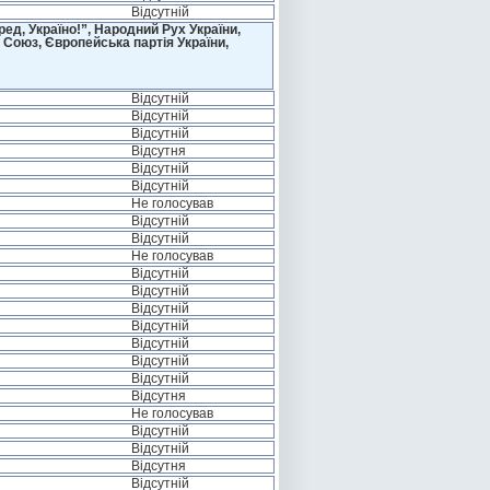
Відсутній
д, Україно!”, Народний Рух України,
 Союз, Європейська партія України,
Відсутній
Відсутній
Відсутній
Відсутня
Відсутній
Відсутній
Не голосував
Відсутній
Відсутній
Не голосував
Відсутній
Відсутній
Відсутній
Відсутній
Відсутній
Відсутній
Відсутній
Відсутня
Не голосував
Відсутній
Відсутній
Відсутня
Відсутній