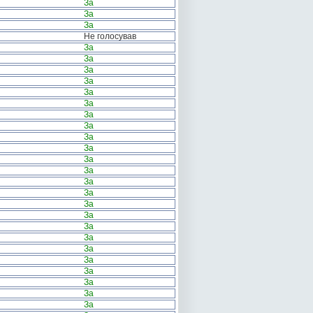
За
За
За
Не голосував
За
За
За
За
За
За
За
За
За
За
За
За
За
За
За
За
За
За
За
За
За
За
За
За