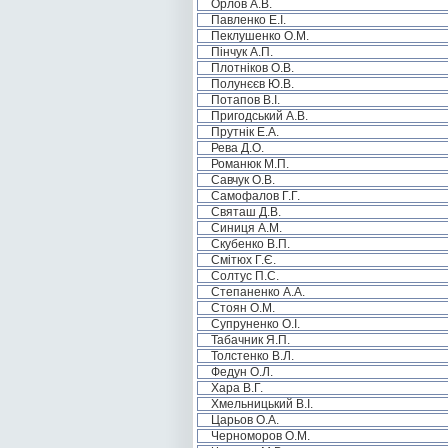
Орлов А.В.
Павленко Е.І.
Пеклушенко О.М.
Пінчук А.П.
Плотніков О.В.
Полунєєв Ю.В.
Потапов В.І.
Пригодський А.В.
Прутнік Е.А.
Рева Д.О.
Романюк М.П.
Савчук О.В.
Самофалов Г.Г.
Святаш Д.В.
Синиця А.М.
Скубенко В.П.
Смітюх Г.Є.
Солтус П.С.
Степаненко А.А.
Стоян О.М.
Супруненко О.І.
Табачник Я.П.
Толстенко В.Л.
Федун О.Л.
Хара В.Г.
Хмельницький В.І.
Царьов О.А.
Черноморов О.М.