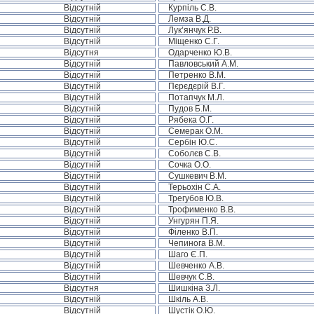
Відсутній
Курпіль С.В.
Відсутній
Лемза В.Д.
Відсутній
Лук’янчук Р.В.
Відсутній
Міщенко С.Г.
Відсутня
Одарченко Ю.В.
Відсутній
Павловський А.М.
Відсутній
Петренко В.М.
Відсутній
Пєрєдєрій В.Г.
Відсутній
Потапчук М.Л.
Відсутній
Пудов Б.М.
Відсутній
Рябека О.Г.
Відсутній
Семерак О.М.
Відсутній
Сербін Ю.С.
Відсутній
Соболєв С.В.
Відсутній
Сочка О.О.
Відсутній
Сушкевич В.М.
Відсутній
Терьохін С.А.
Відсутній
Трегубов Ю.В.
Відсутній
Трофименко В.В.
Відсутній
Унгурян П.Я.
Відсутній
Філенко В.П.
Відсутній
Чепинога В.М.
Відсутній
Шаго Є.П.
Відсутній
Шевченко А.В.
Відсутній
Шевчук С.В.
Відсутня
Шишкіна З.Л.
Відсутній
Шкіль А.В.
Відсутній
Шустік О.Ю.