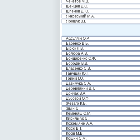
Чечетов М.В.
Шенцев Д.О.
Шпенов Д.Ю.
Янковський М.А.
Ярощук В.І.
Абдуллін О.Р.
Бабенко В.Б.
Бірюк Л.В.
Болюра А.В.
Бондаренко О.Ф.
Бородін В.В.
Власенко С.В.
Ганущак Ю.І.
Гринів І.О.
Давимука С.А.
Деревляний В.Т.
Дончак В.А.
Дубовой О.Ф.
Жеваго К.В.
Зімін Є.І.
Кеменяш О.М.
Кирильчук Є.І.
Кожем’якін А.А.
Корж В.Т.
Косів М.В.
Кошин С.М.