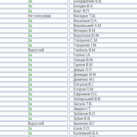
За
Бондаренко В.В.
За
Бондик В.А.
За
Борт В.П.
Не голосував
Васадзе Т.Ш.
За
Васильєв О.А.
За
Веревський А.М.
За
Вечерко В.М.
За
Воропаєв Ю.М.
За
Глазунов С.М.
За
Глущенко І.М.
Відсутній
Горбаль В.М.
За
Горіна І.А.
За
Грицак В.М.
За
Гуреєв В.М.
За
Дарда О.П.
За
Демидко В.М.
За
Демянко М.І.
За
Євтухов В.І.
За
Єгоров О.М.
За
Єфремов О.С.
За
Забарський В.В.
За
Засуха Т.В.
За
Зварич І.Т.
За
Зубанов В.О.
За
Зубик В.В.
Відсутній
Іваненко В.Г.
За
Ісаєв Л.О.
За
Калюжний В.А.