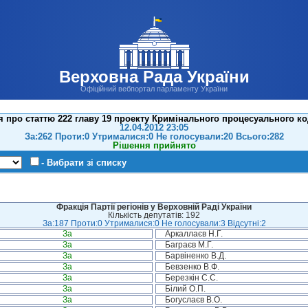
Верховна Рада України
Офіційний вебпортал парламенту України
 про статтю 222 главу 19 проекту Кримінального процесуального ко
12.04.2012 23:05
За:262 Проти:0 Утрималися:0 Не голосували:20 Всього:282
Рішення прийнято
- Вибрати зі списку
Фракція Партії регіонів у Верховній Раді України
Кількість депутатів: 192
За:187 Проти:0 Утрималися:0 Не голосували:3 Відсутні:2
За
Аркаллаєв Н.Г.
За
Баграєв М.Г.
За
Барвіненко В.Д.
За
Бевзенко В.Ф.
За
Березкін С.С.
За
Білий О.П.
За
Богуслаєв В.О.