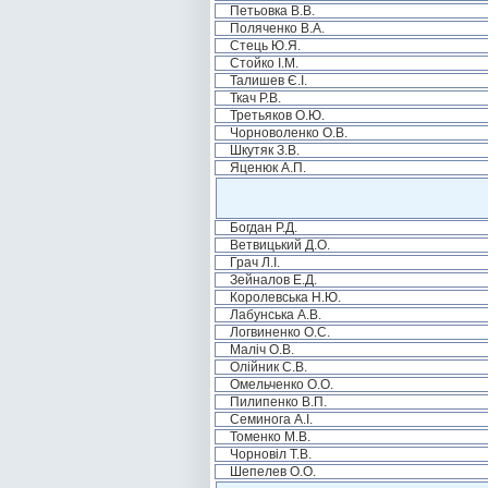
Петьовка В.В.
Поляченко В.А.
Стець Ю.Я.
Стойко І.М.
Талишев Є.І.
Ткач Р.В.
Третьяков О.Ю.
Чорноволенко О.В.
Шкутяк З.В.
Яценюк А.П.
Богдан Р.Д.
Ветвицький Д.О.
Грач Л.І.
Зейналов Е.Д.
Королевська Н.Ю.
Лабунська А.В.
Логвиненко О.С.
Маліч О.В.
Олійник С.В.
Омельченко О.О.
Пилипенко В.П.
Семинога А.І.
Томенко М.В.
Чорновіл Т.В.
Шепелев О.О.