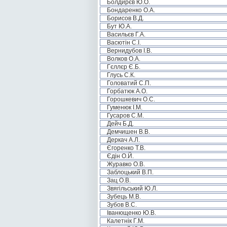
Болдирєв Ю.О.
Бондаренко О.А.
Борисов В.Д.
Бут Ю.А.
Васильєв Г.А.
Васютін С.І.
Вернидубов І.В.
Волков О.А.
Гєллєр Є.Б.
Глусь С.К.
Головатий С.П.
Горбатюк А.О.
Горошкевич О.С.
Гуменюк І.М.
Гусаров С.М.
Дейч Б.Д.
Демчишен В.В.
Деркач А.Л.
Єгоренко Т.В.
Єдін О.Й.
Журавко О.В.
Заблоцький В.П.
Зац О.В.
Звягільський Ю.Л.
Зубець М.В.
Зубов В.С.
Іванющенко Ю.В.
Калетнік Г.М.