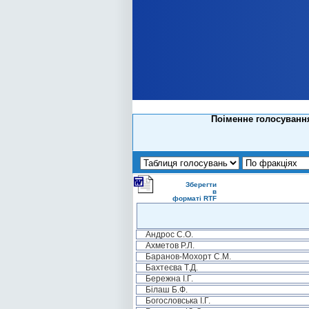
Поіменне голосування
Зберегти
в
форматі RTF
Андрос С.О.
Ахметов Р.Л.
Баранов-Мохорт С.М.
Бахтеєва Т.Д.
Бережна І.Г.
Білаш Б.Ф.
Богословська І.Г.