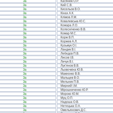
За
Касянюк О.Р.
За
Кий С.В.
За
Кисельов В.О.
За
Кінах А.К.
За
Клімов Л.М.
За
Ковалевська Ю.С.
За
Кожара Л.О.
За
Колесніченко В.В.
За
Комар М.С.
За
Корж В.П.
За
Коржев А.Л.
За
Кузьмук О.І.
За
Ландик В.І.
За
Лебедєв П.В.
За
Лисов І.В.
За
Личук В.І.
За
Лук’янов В.В.
За
Льовочкіна Ю.В.
За
Макеєнко В.В.
За
Мальцев В.О.
За
Мельник П.В.
За
Мирний І.М.
За
Мірошниченко Ю.Р.
За
Мороко Ю.М.
За
Муц О.П.
За
Надоша О.В.
За
Нетецька О.А.
За
Омельянович Д.С.