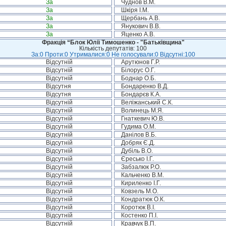
За
Чуднов В.М.
За
Шкіря І.М.
За
Щербань А.В.
За
Янукович В.В.
За
Яценко А.В.
Фракція “Блок Юлії Тимошенко - "Батьківщина"
Кількість депутатів: 100
За:0 Проти:0 Утрималися:0 Не голосували:0 Відсутні:100
Відсутній
Арутюнов Г.Р.
Відсутній
Білорус О.Г.
Відсутній
Боднар О.Б.
Відсутня
Бондаренко В.Д.
Відсутня
Бондарєв К.А.
Відсутній
Веліжанський С.К.
Відсутній
Волинець М.Я.
Відсутній
Гнаткевич Ю.В.
Відсутній
Гудима О.М.
Відсутній
Данілов В.Б.
Відсутній
Добряк Є.Д.
Відсутній
Дубіль В.О.
Відсутній
Єресько І.Г.
Відсутній
Забзалюк Р.О.
Відсутній
Кальченко В.М.
Відсутній
Кириленко І.Г.
Відсутній
Ковзель М.О.
Відсутній
Кондратюк О.К.
Відсутній
Коротюк В.І.
Відсутній
Костенко П.І.
Відсутній
Кравчук В.П.