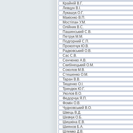
Крайній В.Г.
Левцун В.І.
Лукашук О.Г.
Макієнко В.П.
Мостіпан У.М.
Олійник В.С.
Пашинський С.В.
Петрук М.М.
Подгорний С.П.
Прокопчук Ю.В.
Радковський О.В.
Сас С.В.
Сенченко А.В.
Скибінецький О.М.
Соколов М.В.
Стешенко О.М.
Таран В.В.
Тищенко О.І.
Триндюк Ю.Г.
Уколов В.О.
Федорчук Я.П.
Фомін О.В.
Чудновський В.О.
Швець В.Д.
Шевчук О.Б.
Шишкіна Е.В.
Шиянов Б.А.
Шлемко Д.В.