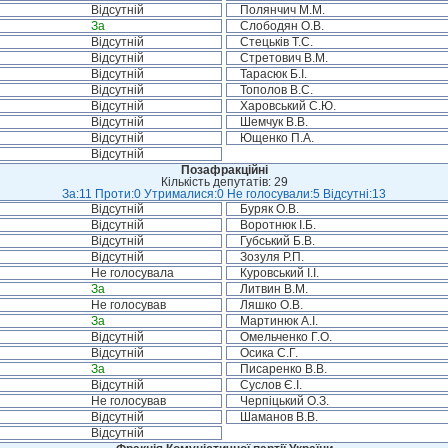
Відсутній
Полянчич М.М.
За
Слободян О.В.
Відсутній
Стецьків Т.С.
Відсутній
Стретович В.М.
Відсутній
Тарасюк Б.І.
Відсутній
Тополов В.С.
Відсутній
Харовський С.Ю.
Відсутній
Шемчук В.В.
Відсутній
Ющенко П.А.
Відсутній
Позафракційні
Кількість депутатів: 29
За:11 Проти:0 Утрималися:0 Не голосували:5 Відсутні:13
Відсутній
Буряк О.В.
Відсутній
Воротнюк І.Б.
Відсутній
Губський Б.В.
Відсутній
Зозуля Р.П.
Не голосувала
Куровський І.І.
За
Литвин В.М.
Не голосував
Ляшко О.В.
За
Мартинюк А.І.
Відсутній
Омельченко Г.О.
Відсутній
Осика С.Г.
За
Писаренко В.В.
Відсутній
Суслов Є.І.
Не голосував
Черпіцький О.З.
Відсутній
Шаманов В.В.
Відсутній