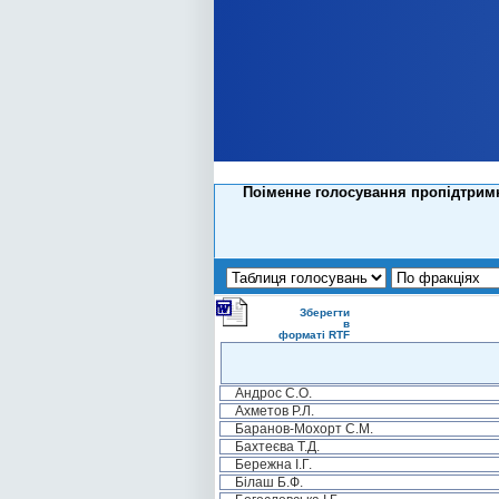
Поіменне голосування пропідтримк
Зберегти
в
форматі RTF
Андрос С.О.
Ахметов Р.Л.
Баранов-Мохорт С.М.
Бахтеєва Т.Д.
Бережна І.Г.
Білаш Б.Ф.