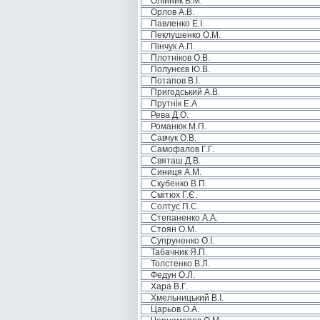
Олійник В.М.
Орлов А.В.
Павленко Е.І.
Пеклушенко О.М.
Пінчук А.П.
Плотніков О.В.
Полунєєв Ю.В.
Потапов В.І.
Пригодський А.В.
Прутнік Е.А.
Рева Д.О.
Романюк М.П.
Савчук О.В.
Самофалов Г.Г.
Святаш Д.В.
Синиця А.М.
Скубенко В.П.
Смітюх Г.Є.
Солтус П.С.
Степаненко А.А.
Стоян О.М.
Супруненко О.І.
Табачник Я.П.
Толстенко В.Л.
Федун О.Л.
Хара В.Г.
Хмельницький В.І.
Царьов О.А.