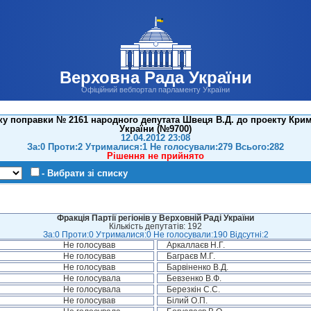
Верховна Рада України
Офіційний вебпортал парламенту України
у поправки № 2161 народного депутата Швеця В.Д. до проекту Кри
України (№9700)
12.04.2012 23:08
За:0 Проти:2 Утрималися:1 Не голосували:279 Всього:282
Рішення не прийнято
- Вибрати зі списку
Фракція Партії регіонів у Верховній Раді України
Кількість депутатів: 192
За:0 Проти:0 Утрималися:0 Не голосували:190 Відсутні:2
Не голосував
Аркаллаєв Н.Г.
Не голосував
Баграєв М.Г.
Не голосував
Барвіненко В.Д.
Не голосувала
Бевзенко В.Ф.
Не голосувала
Березкін С.С.
Не голосував
Білий О.П.