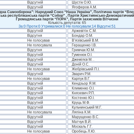
Відсутній
Шустік О.Ю.
Відсутній
Ягоферов А.М.
дна Самооборона”: Народний Союз “Наша Україна”, Політична партія “Впере
ська республіканська партія “Собор” , Партія Християнсько-Демократичний
Громадянська партія “ПОРА”, Партія захисників Вітчизни
Кількість депутатів: 65
За:0 Проти:0 Утрималися:0 Не голосували:14 Відсутні:51
Відсутній
Аржевітін С.М.
Відсутня
Бондар О.М.
Не голосував
В’язівський В.М.
Не голосувала
Геращенко І.В.
Відсутня
Гримчак Ю.М.
Відсутній
Гуменюк О.І.
Відсутній
Джемілєв М. .
Відсутній
Доній О.С.
Не голосував
Жебрівський П.І.
Відсутній
Зварич Р.М.
Не голосував
Карпук В.Г.
Відсутній
Кендзьор Я.М.
Відсутній
Клименко О.І.
Відсутній
Князевич Р.П.
Відсутній
Костенко Ю.І.
Відсутній
Круць М.Ф.
Відсутній
Кульчинський М.Г.
Не голосувала
Ляпіна К.М.
Відсутній
Марущенко В.С.
Відсутній
Матчук В.Й.
Відсутній
Москаль Г.Г.
Не голосував
Оробець Л.Ю.