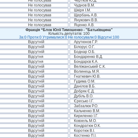
Не голосував
Чертков Ю.Д.
Не голосував
Чуднов В.М.
Не голосував
Шкіря І.М.
Не голосував
Щербань А.В.
Не голосував
Янукович В.В.
Не голосував
Яценко А.В.
Фракція “Блок Юлії Тимошенко - "Батьківщина"
Кількість депутатів: 100
За:0 Проти:0 Утрималися:0 Не голосували:0 Відсутні:100
Відсутній
Арутюнов Г.Р.
Відсутній
Білорус О.Г.
Відсутній
Боднар О.Б.
Відсутня
Бондаренко В.Д.
Відсутня
Бондарєв К.А.
Відсутній
Веліжанський С.К.
Відсутній
Волинець М.Я.
Відсутній
Гнаткевич Ю.В.
Відсутній
Гудима О.М.
Відсутній
Данілов В.Б.
Відсутній
Добряк Є.Д.
Відсутній
Дубіль В.О.
Відсутній
Єресько І.Г.
Відсутній
Забзалюк Р.О.
Відсутній
Кальченко В.М.
Відсутній
Кириленко І.Г.
Відсутній
Ковзель М.О.
Відсутній
Кондратюк О.К.
Відсутній
Коротюк В.І.
Відсутній
Костенко П.І.