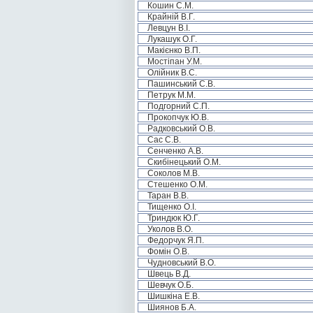
Кошин С.М.
Крайній В.Г.
Левцун В.І.
Лукашук О.Г.
Макієнко В.П.
Мостіпан У.М.
Олійник В.С.
Пашинський С.В.
Петрук М.М.
Подгорний С.П.
Прокопчук Ю.В.
Радковський О.В.
Сас С.В.
Сенченко А.В.
Скибінецький О.М.
Соколов М.В.
Стешенко О.М.
Таран В.В.
Тищенко О.І.
Триндюк Ю.Г.
Уколов В.О.
Федорчук Я.П.
Фомін О.В.
Чудновський В.О.
Швець В.Д.
Шевчук О.Б.
Шишкіна Е.В.
Шиянов Б.А.