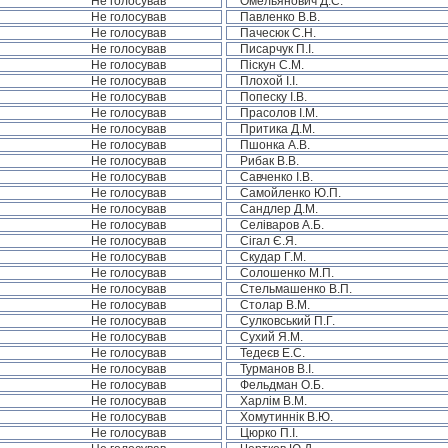
Не голосував
Омельянович Д.С.
Не голосував
Павленко В.В.
Не голосував
Пачесюк С.Н.
Не голосував
Писарчук П.І.
Не голосував
Піскун С.М.
Не голосував
Плохой І.І.
Не голосував
Попеску І.В.
Не голосував
Прасолов І.М.
Не голосував
Притика Д.М.
Не голосував
Пшонка А.В.
Не голосував
Рибак В.В.
Не голосував
Савченко І.В.
Не голосував
Самойленко Ю.П.
Не голосував
Сандлер Д.М.
Не голосував
Селіваров А.Б.
Не голосував
Сігал Є.Я.
Не голосував
Скудар Г.М.
Не голосував
Солошенко М.П.
Не голосував
Стельмашенко В.П.
Не голосував
Столар В.М.
Не голосував
Сулковський П.Г.
Не голосував
Сухий Я.М.
Не голосував
Тедеєв Е.С.
Не голосував
Турманов В.І.
Не голосував
Фельдман О.Б.
Не голосував
Харлім В.М.
Не голосував
Хомутиннік В.Ю.
Не голосував
Цюрко П.І.