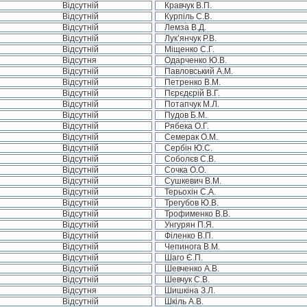
Відсутній
Кравчук В.П.
Відсутній
Курпіль С.В.
Відсутній
Лемза В.Д.
Відсутній
Лук’янчук Р.В.
Відсутній
Міщенко С.Г.
Відсутня
Одарченко Ю.В.
Відсутній
Павловський А.М.
Відсутній
Петренко В.М.
Відсутній
Пєрєдєрій В.Г.
Відсутній
Потапчук М.Л.
Відсутній
Пудов Б.М.
Відсутній
Рябека О.Г.
Відсутній
Семерак О.М.
Відсутній
Сербін Ю.С.
Відсутній
Соболєв С.В.
Відсутній
Сочка О.О.
Відсутній
Сушкевич В.М.
Відсутній
Терьохін С.А.
Відсутній
Трегубов Ю.В.
Відсутній
Трофименко В.В.
Відсутній
Унгурян П.Я.
Відсутній
Філенко В.П.
Відсутній
Чепинога В.М.
Відсутній
Шаго Є.П.
Відсутній
Шевченко А.В.
Відсутній
Шевчук С.В.
Відсутня
Шишкіна З.Л.
Відсутній
Шкіль А.В.