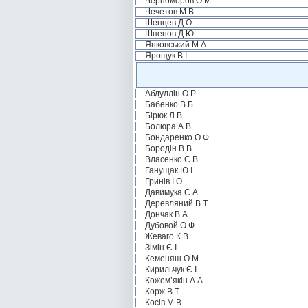
Черноморов О.М.
Чечетов М.В.
Шенцев Д.О.
Шпенов Д.Ю.
Янковський М.А.
Ярощук В.І.
Абдуллін О.Р.
Бабенко В.Б.
Бірюк Л.В.
Болюра А.В.
Бондаренко О.Ф.
Бородін В.В.
Власенко С.В.
Ганущак Ю.І.
Гринів І.О.
Давимука С.А.
Деревляний В.Т.
Дончак В.А.
Дубовой О.Ф.
Жеваго К.В.
Зімін Є.І.
Кеменяш О.М.
Кирильчук Є.І.
Кожем’якін А.А.
Корж В.Т.
Косів М.В.