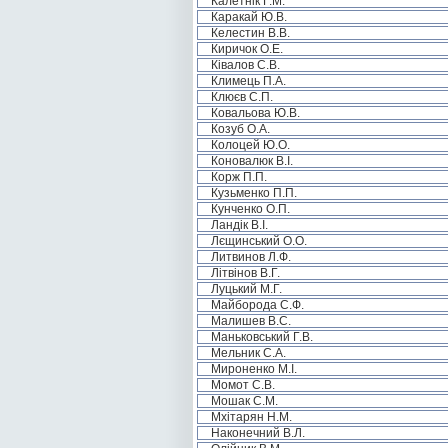
Калетнік Г.М.
Каракай Ю.В.
Келестин В.В.
Киричок О.Е.
Ківалов С.В.
Климець П.А.
Клюєв С.П.
Ковальова Ю.В.
Козуб О.А.
Колоцей Ю.О.
Коновалюк В.І.
Корж П.П.
Кузьменко П.П.
Кунченко О.П.
Ландік В.І.
Лєщинський О.О.
Литвинов Л.Ф.
Літвінов В.Г.
Луцький М.Г.
Майборода С.Ф.
Малишев В.С.
Маньковський Г.В.
Мельник С.А.
Мироненко М.І.
Момот С.В.
Мошак С.М.
Мхітарян Н.М.
Наконечний В.Л.