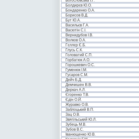
Богословська І.Г.
Болдирєв Ю.О.
Бондаренко О.А.
Борисов В.Д.
Бут Ю.А.
Васильєв Г.А.
Васютін С.І.
Вернидубов І.В.
Волков О.А.
Гєллєр Є.Б.
Глусь С.К.
Головатий С.П.
Горбатюк А.О.
Горошкевич О.С.
Гуменюк І.М.
Гусаров С.М.
Дейч Б.Д.
Демчишен В.В.
Деркач А.Л.
Єгоренко Т.В.
Єдін О.Й.
Журавко О.В.
Заблоцький В.П.
Зац О.В.
Звягільський Ю.Л.
Зубець М.В.
Зубов В.С.
Іванющенко Ю.В.