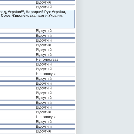
Відсутня
Відсутній
д, Україно!”, Народний Рух України,
 Союз, Європейська партія України,
Відсутній
Відсутній
Відсутній
Відсутня
Відсутній
Відсутній
Не голосував
Відсутній
Відсутній
Не голосував
Відсутній
Відсутній
Відсутній
Відсутній
Відсутній
Відсутній
Відсутній
Відсутня
Не голосував
Відсутній
Відсутній
Відсутня