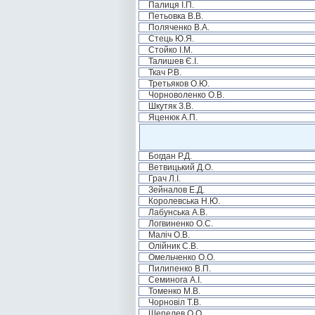
Палиця І.П.
Петьовка В.В.
Поляченко В.А.
Стець Ю.Я.
Стойко І.М.
Талишев Є.І.
Ткач Р.В.
Третьяков О.Ю.
Чорноволенко О.В.
Шкутяк З.В.
Яценюк А.П.
Богдан Р.Д.
Ветвицький Д.О.
Грач Л.І.
Зейналов Е.Д.
Королевська Н.Ю.
Лабунська А.В.
Логвиненко О.С.
Маліч О.В.
Олійник С.В.
Омельченко О.О.
Пилипенко В.П.
Семинога А.І.
Томенко М.В.
Чорновіл Т.В.
Шепелев О.О.