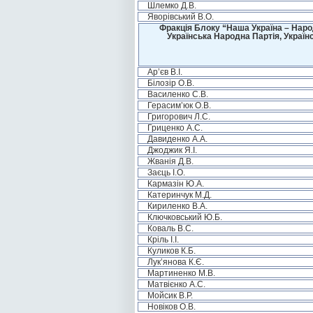
Шлемко Д.В.
Яворівський В.О.
Фракція Блоку “Наша Україна – Наро
Українська Народна Партія, Україн
Ар’єв В.І.
Білозір О.В.
Василенко С.В.
Герасим’юк О.В.
Григорович Л.С.
Гриценко А.С.
Давиденко А.А.
Джоджик Я.І.
Жванія Д.В.
Заєць І.О.
Кармазін Ю.А.
Катеринчук М.Д.
Кириленко В.А.
Ключковський Ю.Б.
Коваль В.С.
Кріль І.І.
Куликов К.Б.
Лук’янова К.Є.
Мартиненко М.В.
Матвієнко А.С.
Мойсик В.Р.
Новіков О.В.