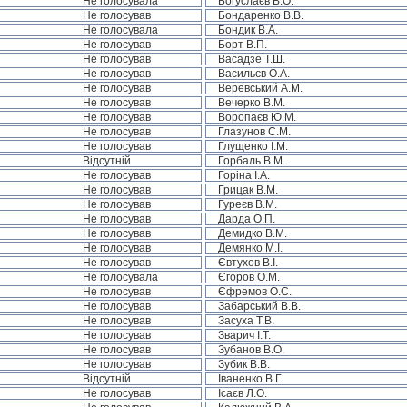
Не голосувала
Богуслаєв В.О.
Не голосував
Бондаренко В.В.
Не голосувала
Бондик В.А.
Не голосував
Борт В.П.
Не голосував
Васадзе Т.Ш.
Не голосував
Васильєв О.А.
Не голосував
Веревський А.М.
Не голосував
Вечерко В.М.
Не голосував
Воропаєв Ю.М.
Не голосував
Глазунов С.М.
Не голосував
Глущенко І.М.
Відсутній
Горбаль В.М.
Не голосував
Горіна І.А.
Не голосував
Грицак В.М.
Не голосував
Гуреєв В.М.
Не голосував
Дарда О.П.
Не голосував
Демидко В.М.
Не голосував
Демянко М.І.
Не голосував
Євтухов В.І.
Не голосувала
Єгоров О.М.
Не голосував
Єфремов О.С.
Не голосував
Забарський В.В.
Не голосував
Засуха Т.В.
Не голосував
Зварич І.Т.
Не голосував
Зубанов В.О.
Не голосував
Зубик В.В.
Відсутній
Іваненко В.Г.
Не голосував
Ісаєв Л.О.