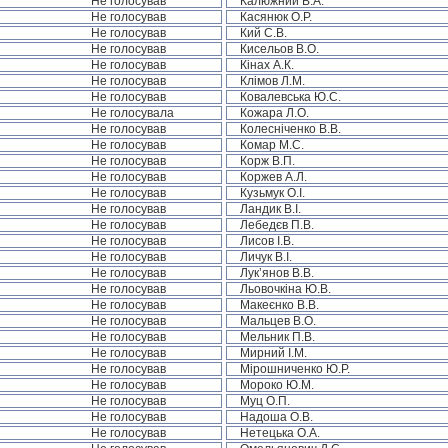
Не голосував
Калюжний В.А.
Не голосував
Касянюк О.Р.
Не голосував
Кий С.В.
Не голосував
Кисельов В.О.
Не голосував
Кінах А.К.
Не голосував
Клімов Л.М.
Не голосував
Ковалевська Ю.С.
Не голосувала
Кожара Л.О.
Не голосував
Колесніченко В.В.
Не голосував
Комар М.С.
Не голосував
Корж В.П.
Не голосував
Коржев А.Л.
Не голосував
Кузьмук О.І.
Не голосував
Ландик В.І.
Не голосував
Лебедєв П.В.
Не голосував
Лисов І.В.
Не голосував
Личук В.І.
Не голосував
Лук’янов В.В.
Не голосував
Льовочкіна Ю.В.
Не голосував
Макеєнко В.В.
Не голосував
Мальцев В.О.
Не голосував
Мельник П.В.
Не голосував
Мирний І.М.
Не голосував
Мірошниченко Ю.Р.
Не голосував
Мороко Ю.М.
Не голосував
Муц О.П.
Не голосував
Надоша О.В.
Не голосував
Нетецька О.А.