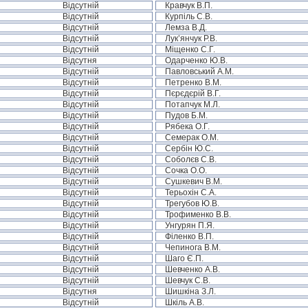
Відсутній
Кравчук В.П.
Відсутній
Курпіль С.В.
Відсутній
Лемза В.Д.
Відсутній
Лук’янчук Р.В.
Відсутній
Міщенко С.Г.
Відсутня
Одарченко Ю.В.
Відсутній
Павловський А.М.
Відсутній
Петренко В.М.
Відсутній
Пєрєдєрій В.Г.
Відсутній
Потапчук М.Л.
Відсутній
Пудов Б.М.
Відсутній
Рябека О.Г.
Відсутній
Семерак О.М.
Відсутній
Сербін Ю.С.
Відсутній
Соболєв С.В.
Відсутній
Сочка О.О.
Відсутній
Сушкевич В.М.
Відсутній
Терьохін С.А.
Відсутній
Трегубов Ю.В.
Відсутній
Трофименко В.В.
Відсутній
Унгурян П.Я.
Відсутній
Філенко В.П.
Відсутній
Чепинога В.М.
Відсутній
Шаго Є.П.
Відсутній
Шевченко А.В.
Відсутній
Шевчук С.В.
Відсутня
Шишкіна З.Л.
Відсутній
Шкіль А.В.