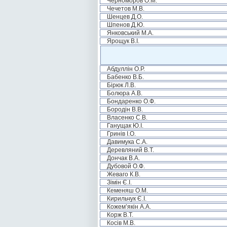
Черноморов О.М.
Чечетов М.В.
Шенцев Д.О.
Шпенов Д.Ю.
Янковський М.А.
Ярощук В.І.
Абдуллін О.Р.
Бабенко В.Б.
Бірюк Л.В.
Болюра А.В.
Бондаренко О.Ф.
Бородін В.В.
Власенко С.В.
Ганущак Ю.І.
Гринів І.О.
Давимука С.А.
Деревляний В.Т.
Дончак В.А.
Дубовой О.Ф.
Жеваго К.В.
Зімін Є.І.
Кеменяш О.М.
Кирильчук Є.І.
Кожем’якін А.А.
Корж В.Т.
Косів М.В.