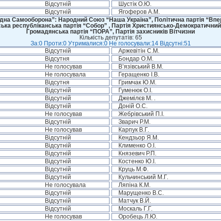
Відсутній
Шустік О.Ю.
Відсутній
Ягоферов А.М.
дна Самооборона”: Народний Союз “Наша Україна”, Політична партія “Впере
ська республіканська партія “Собор” , Партія Християнсько-Демократичний
Громадянська партія “ПОРА”, Партія захисників Вітчизни
Кількість депутатів: 65
За:0 Проти:0 Утрималися:0 Не голосували:14 Відсутні:51
Відсутній
Аржевітін С.М.
Відсутня
Бондар О.М.
Не голосував
В’язівський В.М.
Не голосувала
Геращенко І.В.
Відсутня
Гримчак Ю.М.
Відсутній
Гуменюк О.І.
Відсутній
Джемілєв М. .
Відсутній
Доній О.С.
Не голосував
Жебрівський П.І.
Відсутній
Зварич Р.М.
Не голосував
Карпук В.Г.
Відсутній
Кендзьор Я.М.
Відсутній
Клименко О.І.
Відсутній
Князевич Р.П.
Відсутній
Костенко Ю.І.
Відсутній
Круць М.Ф.
Відсутній
Кульчинський М.Г.
Не голосувала
Ляпіна К.М.
Відсутній
Марущенко В.С.
Відсутній
Матчук В.Й.
Відсутній
Москаль Г.Г.
Не голосував
Оробець Л.Ю.