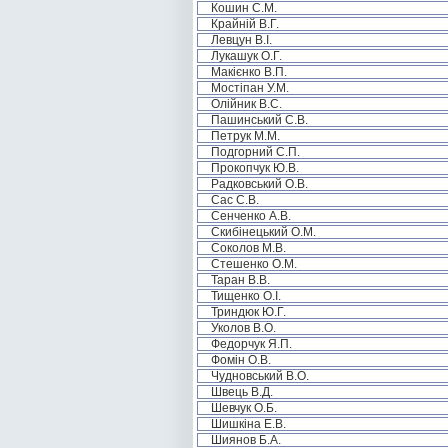
Кошин С.М.
Крайній В.Г.
Левцун В.І.
Лукашук О.Г.
Макієнко В.П.
Мостіпан У.М.
Олійник В.С.
Пашинський С.В.
Петрук М.М.
Подгорний С.П.
Прокопчук Ю.В.
Радковський О.В.
Сас С.В.
Сенченко А.В.
Скибінецький О.М.
Соколов М.В.
Стешенко О.М.
Таран В.В.
Тищенко О.І.
Триндюк Ю.Г.
Уколов В.О.
Федорчук Я.П.
Фомін О.В.
Чудновський В.О.
Швець В.Д.
Шевчук О.Б.
Шишкіна Е.В.
Шиянов Б.А.