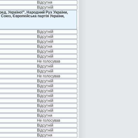
Відсутня
Відсутній
д, Україно!”, Народний Рух України,
 Союз, Європейська партія України,
Відсутній
Відсутній
Відсутній
Відсутня
Відсутній
Відсутній
Не голосував
Відсутній
Відсутній
Не голосував
Відсутній
Відсутній
Відсутній
Відсутній
Відсутній
Відсутній
Відсутній
Відсутня
Не голосував
Відсутній
Відсутній
Відсутня