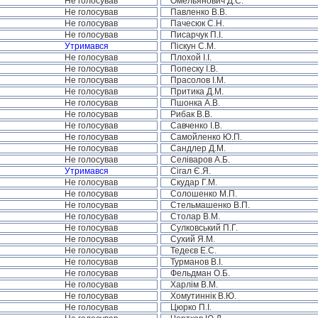
Не голосував
Омельянович Д.С.
Не голосував
Павленко В.В.
Не голосував
Пачесюк С.Н.
Не голосував
Писарчук П.І.
Утримався
Піскун С.М.
Не голосував
Плохой І.І.
Не голосував
Попеску І.В.
Не голосував
Прасолов І.М.
Не голосував
Притика Д.М.
Не голосував
Пшонка А.В.
Не голосував
Рибак В.В.
Не голосував
Савченко І.В.
Не голосував
Самойленко Ю.П.
Не голосував
Сандлер Д.М.
Не голосував
Селіваров А.Б.
Утримався
Сігал Є.Я.
Не голосував
Скудар Г.М.
Не голосував
Солошенко М.П.
Не голосував
Стельмашенко В.П.
Не голосував
Столар В.М.
Не голосував
Сулковський П.Г.
Не голосував
Сухий Я.М.
Не голосував
Тедеєв Е.С.
Не голосував
Турманов В.І.
Не голосував
Фельдман О.Б.
Не голосував
Харлім В.М.
Не голосував
Хомутиннік В.Ю.
Не голосував
Цюрко П.І.