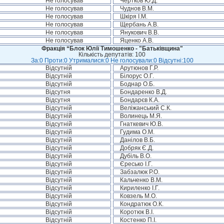
Не голосував
Чертков Ю.Д.
Не голосував
Чуднов В.М.
Не голосував
Шкіря І.М.
Не голосував
Щербань А.В.
Не голосував
Янукович В.В.
Не голосував
Яценко А.В.
Фракція “Блок Юлії Тимошенко - "Батьківщина"
Кількість депутатів: 100
За:0 Проти:0 Утрималися:0 Не голосували:0 Відсутні:100
Відсутній
Арутюнов Г.Р.
Відсутній
Білорус О.Г.
Відсутній
Боднар О.Б.
Відсутня
Бондаренко В.Д.
Відсутня
Бондарєв К.А.
Відсутній
Веліжанський С.К.
Відсутній
Волинець М.Я.
Відсутній
Гнаткевич Ю.В.
Відсутній
Гудима О.М.
Відсутній
Данілов В.Б.
Відсутній
Добряк Є.Д.
Відсутній
Дубіль В.О.
Відсутній
Єресько І.Г.
Відсутній
Забзалюк Р.О.
Відсутній
Кальченко В.М.
Відсутній
Кириленко І.Г.
Відсутній
Ковзель М.О.
Відсутній
Кондратюк О.К.
Відсутній
Коротюк В.І.
Відсутній
Костенко П.І.