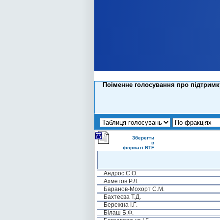
Поіменне голосування про підтримк
Зберегти
в
форматі RTF
Андрос С.О.
Ахметов Р.Л.
Баранов-Мохорт С.М.
Бахтеєва Т.Д.
Бережна І.Г.
Білаш Б.Ф.