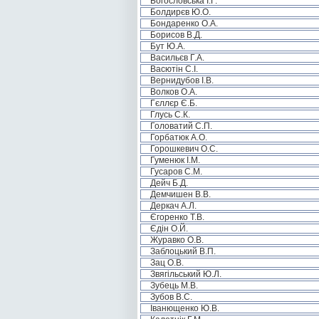
Богословська І.Г.
Болдирєв Ю.О.
Бондаренко О.А.
Борисов В.Д.
Бут Ю.А.
Васильєв Г.А.
Васютін С.І.
Вернидубов І.В.
Волков О.А.
Гєллєр Є.Б.
Глусь С.К.
Головатий С.П.
Горбатюк А.О.
Горошкевич О.С.
Гуменюк І.М.
Гусаров С.М.
Дейч Б.Д.
Демчишен В.В.
Деркач А.Л.
Єгоренко Т.В.
Єдін О.Й.
Журавко О.В.
Заблоцький В.П.
Зац О.В.
Звягільський Ю.Л.
Зубець М.В.
Зубов В.С.
Іванющенко Ю.В.