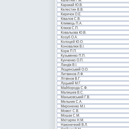
Калетнік Г.М.
Каракай Ю.В.
Келестин В.В.
Киричок О.Е.
Ківалов С.В.
Климець П.А.
Клюєв С.П.
Ковальова Ю.В.
Козуб О.А.
Колоцей Ю.О.
Коновалюк В.І.
Корж П.П.
Кузьменко П.П.
Кунченко О.П.
Ландік В.І.
Лєщинський О.О.
Литвинов Л.Ф.
Літвінов В.Г.
Луцький М.Г.
Майборода С.Ф.
Малишев В.С.
Маньковський Г.В.
Мельник С.А.
Мироненко М.І.
Момот С.В.
Мошак С.М.
Мхітарян Н.М.
Наконечний В.Л.