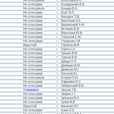
Не голосувала
Богуслаєв В.О.
Не голосував
Бондаренко В.В.
Не голосувала
Бондик В.А.
Не голосував
Борт В.П.
Не голосував
Васадзе Т.Ш.
Не голосував
Васильєв О.А.
Не голосував
Веревський А.М.
Не голосував
Вечерко В.М.
Не голосував
Воропаєв Ю.М.
Не голосував
Глазунов С.М.
Не голосував
Глущенко І.М.
Відсутній
Горбаль В.М.
Не голосував
Горіна І.А.
Не голосував
Грицак В.М.
Не голосував
Гуреєв В.М.
Не голосував
Дарда О.П.
Не голосував
Демидко В.М.
Не голосував
Демянко М.І.
Не голосував
Євтухов В.І.
Не голосувала
Єгоров О.М.
Не голосував
Єфремов О.С.
Не голосував
Забарський В.В.
Утримався
Засуха Т.В.
Не голосував
Зварич І.Т.
Не голосував
Зубанов В.О.
Не голосував
Зубик В.В.
Відсутній
Іваненко В.Г.
Не голосував
Ісаєв Л.О.