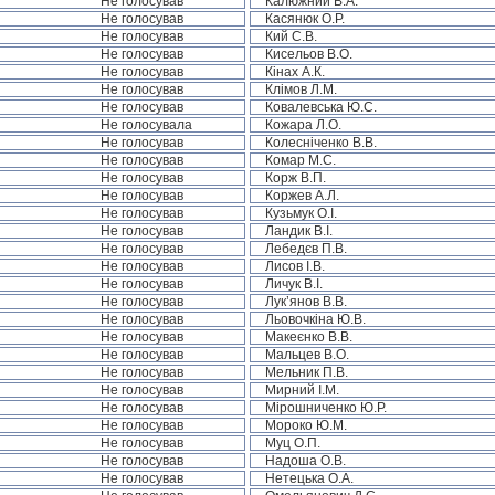
Не голосував
Калюжний В.А.
Не голосував
Касянюк О.Р.
Не голосував
Кий С.В.
Не голосував
Кисельов В.О.
Не голосував
Кінах А.К.
Не голосував
Клімов Л.М.
Не голосував
Ковалевська Ю.С.
Не голосувала
Кожара Л.О.
Не голосував
Колесніченко В.В.
Не голосував
Комар М.С.
Не голосував
Корж В.П.
Не голосував
Коржев А.Л.
Не голосував
Кузьмук О.І.
Не голосував
Ландик В.І.
Не голосував
Лебедєв П.В.
Не голосував
Лисов І.В.
Не голосував
Личук В.І.
Не голосував
Лук’янов В.В.
Не голосував
Льовочкіна Ю.В.
Не голосував
Макеєнко В.В.
Не голосував
Мальцев В.О.
Не голосував
Мельник П.В.
Не голосував
Мирний І.М.
Не голосував
Мірошниченко Ю.Р.
Не голосував
Мороко Ю.М.
Не голосував
Муц О.П.
Не голосував
Надоша О.В.
Не голосував
Нетецька О.А.