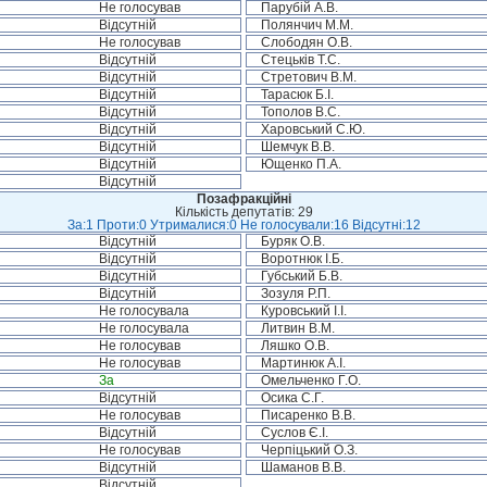
Не голосував
Парубій А.В.
Відсутній
Полянчич М.М.
Не голосував
Слободян О.В.
Відсутній
Стецьків Т.С.
Відсутній
Стретович В.М.
Відсутній
Тарасюк Б.І.
Відсутній
Тополов В.С.
Відсутній
Харовський С.Ю.
Відсутній
Шемчук В.В.
Відсутній
Ющенко П.А.
Відсутній
Позафракційні
Кількість депутатів: 29
За:1 Проти:0 Утрималися:0 Не голосували:16 Відсутні:12
Відсутній
Буряк О.В.
Відсутній
Воротнюк І.Б.
Відсутній
Губський Б.В.
Відсутній
Зозуля Р.П.
Не голосувала
Куровський І.І.
Не голосувала
Литвин В.М.
Не голосував
Ляшко О.В.
Не голосував
Мартинюк А.І.
За
Омельченко Г.О.
Відсутній
Осика С.Г.
Не голосував
Писаренко В.В.
Відсутній
Суслов Є.І.
Не голосував
Черпіцький О.З.
Відсутній
Шаманов В.В.
Відсутній