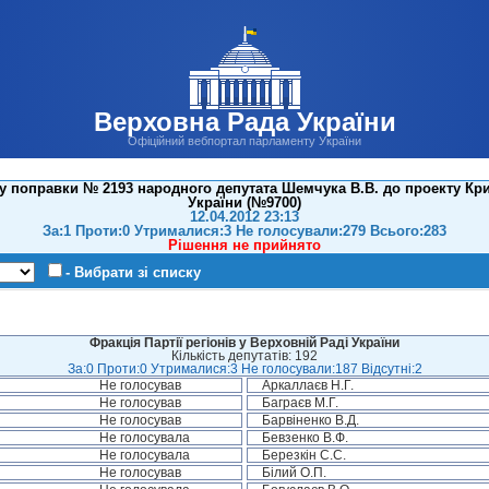
Верховна Рада України
Офіційний вебпортал парламенту України
у поправки № 2193 народного депутата Шемчука В.В. до проекту Кр
України (№9700)
12.04.2012 23:13
За:1 Проти:0 Утрималися:3 Не голосували:279 Всього:283
Рішення не прийнято
- Вибрати зі списку
Фракція Партії регіонів у Верховній Раді України
Кількість депутатів: 192
За:0 Проти:0 Утрималися:3 Не голосували:187 Відсутні:2
Не голосував
Аркаллаєв Н.Г.
Не голосував
Баграєв М.Г.
Не голосував
Барвіненко В.Д.
Не голосувала
Бевзенко В.Ф.
Не голосувала
Березкін С.С.
Не голосував
Білий О.П.