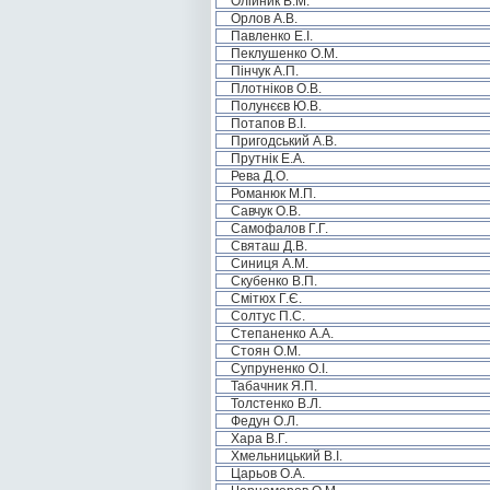
Олійник В.М.
Орлов А.В.
Павленко Е.І.
Пеклушенко О.М.
Пінчук А.П.
Плотніков О.В.
Полунєєв Ю.В.
Потапов В.І.
Пригодський А.В.
Прутнік Е.А.
Рева Д.О.
Романюк М.П.
Савчук О.В.
Самофалов Г.Г.
Святаш Д.В.
Синиця А.М.
Скубенко В.П.
Смітюх Г.Є.
Солтус П.С.
Степаненко А.А.
Стоян О.М.
Супруненко О.І.
Табачник Я.П.
Толстенко В.Л.
Федун О.Л.
Хара В.Г.
Хмельницький В.І.
Царьов О.А.