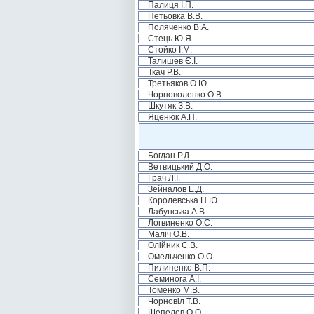
Палиця І.П.
Петьовка В.В.
Поляченко В.А.
Стець Ю.Я.
Стойко І.М.
Талишев Є.І.
Ткач Р.В.
Третьяков О.Ю.
Чорноволенко О.В.
Шкутяк З.В.
Яценюк А.П.
Богдан Р.Д.
Ветвицький Д.О.
Грач Л.І.
Зейналов Е.Д.
Королевська Н.Ю.
Лабунська А.В.
Логвиненко О.С.
Маліч О.В.
Олійник С.В.
Омельченко О.О.
Пилипенко В.П.
Семинога А.І.
Томенко М.В.
Чорновіл Т.В.
Шепелев О.О.