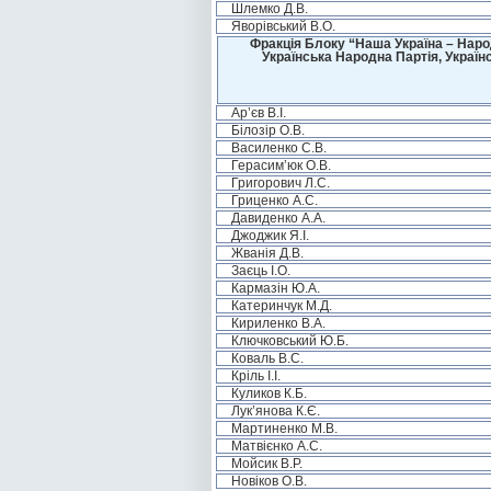
Шлемко Д.В.
Яворівський В.О.
Фракція Блоку “Наша Україна – Наро
Українська Народна Партія, Україн
Ар’єв В.І.
Білозір О.В.
Василенко С.В.
Герасим’юк О.В.
Григорович Л.С.
Гриценко А.С.
Давиденко А.А.
Джоджик Я.І.
Жванія Д.В.
Заєць І.О.
Кармазін Ю.А.
Катеринчук М.Д.
Кириленко В.А.
Ключковський Ю.Б.
Коваль В.С.
Кріль І.І.
Куликов К.Б.
Лук’янова К.Є.
Мартиненко М.В.
Матвієнко А.С.
Мойсик В.Р.
Новіков О.В.