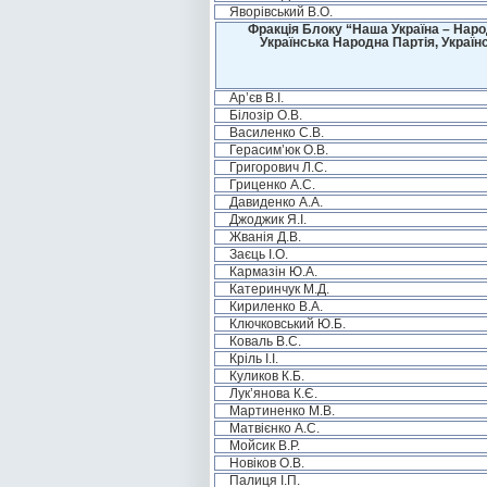
Яворівський В.О.
Фракція Блоку “Наша Україна – Наро
Українська Народна Партія, Україн
Ар’єв В.І.
Білозір О.В.
Василенко С.В.
Герасим’юк О.В.
Григорович Л.С.
Гриценко А.С.
Давиденко А.А.
Джоджик Я.І.
Жванія Д.В.
Заєць І.О.
Кармазін Ю.А.
Катеринчук М.Д.
Кириленко В.А.
Ключковський Ю.Б.
Коваль В.С.
Кріль І.І.
Куликов К.Б.
Лук’янова К.Є.
Мартиненко М.В.
Матвієнко А.С.
Мойсик В.Р.
Новіков О.В.
Палиця І.П.