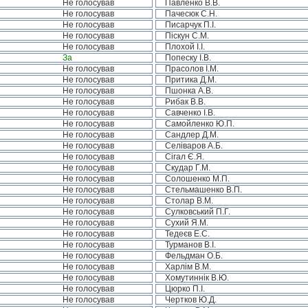
Не голосував
Павленко В.В.
Не голосував
Пачесюк С.Н.
Не голосував
Писарчук П.І.
Не голосував
Піскун С.М.
Не голосував
Плохой І.І.
За
Попеску І.В.
Не голосував
Прасолов І.М.
Не голосував
Притика Д.М.
Не голосував
Пшонка А.В.
Не голосував
Рибак В.В.
Не голосував
Савченко І.В.
Не голосував
Самойленко Ю.П.
Не голосував
Сандлер Д.М.
Не голосував
Селіваров А.Б.
Не голосував
Сігал Є.Я.
Не голосував
Скудар Г.М.
Не голосував
Солошенко М.П.
Не голосував
Стельмашенко В.П.
Не голосував
Столар В.М.
Не голосував
Сулковський П.Г.
Не голосував
Сухий Я.М.
Не голосував
Тедеєв Е.С.
Не голосував
Турманов В.І.
Не голосував
Фельдман О.Б.
Не голосував
Харлім В.М.
Не голосував
Хомутиннік В.Ю.
Не голосував
Цюрко П.І.
Не голосував
Чертков Ю.Д.