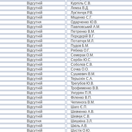
Відсутній
Курпіль С.В.
Відсутній
Лемза В.Д.
Відсутній
Лук’янчук Р.В.
Відсутній
Міщенко С.Г.
Відсутня
Одарченко Ю.В.
Відсутній
Павловський А.М.
Відсутній
Петренко В.М.
Відсутній
Пєрєдєрій В.Г.
Відсутній
Потапчук М.Л.
Відсутній
Пудов Б.М.
Відсутній
Рябека О.Г.
Відсутній
Семерак О.М.
Відсутній
Сербін Ю.С.
Відсутній
Соболєв С.В.
Відсутній
Сочка О.О.
Відсутній
Сушкевич В.М.
Відсутній
Терьохін С.А.
Відсутній
Трегубов Ю.В.
Відсутній
Трофименко В.В.
Відсутній
Унгурян П.Я.
Відсутній
Філенко В.П.
Відсутній
Чепинога В.М.
Відсутній
Шаго Є.П.
Відсутній
Шевченко А.В.
Відсутній
Шевчук С.В.
Відсутня
Шишкіна З.Л.
Відсутній
Шкіль А.В.
Відсутній
Шустік О.Ю.