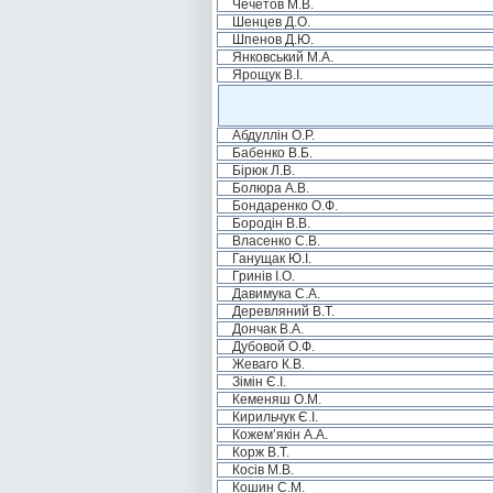
Чечетов М.В.
Шенцев Д.О.
Шпенов Д.Ю.
Янковський М.А.
Ярощук В.І.
Абдуллін О.Р.
Бабенко В.Б.
Бірюк Л.В.
Болюра А.В.
Бондаренко О.Ф.
Бородін В.В.
Власенко С.В.
Ганущак Ю.І.
Гринів І.О.
Давимука С.А.
Деревляний В.Т.
Дончак В.А.
Дубовой О.Ф.
Жеваго К.В.
Зімін Є.І.
Кеменяш О.М.
Кирильчук Є.І.
Кожем’якін А.А.
Корж В.Т.
Косів М.В.
Кошин С.М.