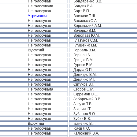
Не голосував
Бондаренко В.В.
Не голосувала
Бондик В.А.
Не голосував
Борт В.П.
Утримався
Васадзе Т.Ш.
Не голосував
Васильєв О.А.
Не голосував
Веревський А.М.
Не голосував
Вечерко В.М.
Не голосував
Воропаєв Ю.М.
Не голосував
Глазунов С.М.
Не голосував
Глущенко І.М.
Відсутній
Горбаль В.М.
Не голосував
Горіна І.А.
Не голосував
Грицак В.М.
Не голосував
Гуреєв В.М.
Не голосував
Дарда О.П.
Не голосував
Демидко В.М.
Не голосував
Демянко М.І.
Не голосував
Євтухов В.І.
Не голосувала
Єгоров О.М.
Не голосував
Єфремов О.С.
Не голосував
Забарський В.В.
Не голосував
Засуха Т.В.
Не голосував
Зварич І.Т.
Не голосував
Зубанов В.О.
Не голосував
Зубик В.В.
Відсутній
Іваненко В.Г.
Не голосував
Ісаєв Л.О.
Не голосував
Калюжний В.А.