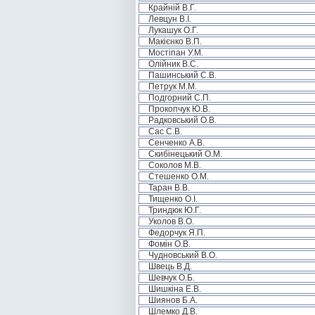
Крайній В.Г.
Левцун В.І.
Лукашук О.Г.
Макієнко В.П.
Мостіпан У.М.
Олійник В.С.
Пашинський С.В.
Петрук М.М.
Подгорний С.П.
Прокопчук Ю.В.
Радковський О.В.
Сас С.В.
Сенченко А.В.
Скибінецький О.М.
Соколов М.В.
Стешенко О.М.
Таран В.В.
Тищенко О.І.
Триндюк Ю.Г.
Уколов В.О.
Федорчук Я.П.
Фомін О.В.
Чудновський В.О.
Швець В.Д.
Шевчук О.Б.
Шишкіна Е.В.
Шиянов Б.А.
Шлемко Д.В.