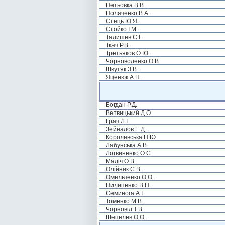
Петьовка В.В.
Поляченко В.А.
Стець Ю.Я.
Стойко І.М.
Талишев Є.І.
Ткач Р.В.
Третьяков О.Ю.
Чорноволенко О.В.
Шкутяк З.В.
Яценюк А.П.
Богдан Р.Д.
Ветвицький Д.О.
Грач Л.І.
Зейналов Е.Д.
Королевська Н.Ю.
Лабунська А.В.
Логвиненко О.С.
Маліч О.В.
Олійник С.В.
Омельченко О.О.
Пилипенко В.П.
Семинога А.І.
Томенко М.В.
Чорновіл Т.В.
Шепелев О.О.