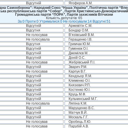
Відсутній
Ягоферов А.М.
дна Самооборона”: Народний Союз “Наша Україна”, Політична партія “Впере
ська республіканська партія “Собор” , Партія Християнсько-Демократичний
Громадянська партія “ПОРА”, Партія захисників Вітчизни
Кількість депутатів: 65
За:0 Проти:0 Утрималися:0 Не голосували:14 Відсутні:51
Відсутній
Аржевітін С.М.
Відсутня
Бондар О.М.
Не голосував
В’язівський В.М.
Не голосувала
Геращенко І.В.
Відсутня
Гримчак Ю.М.
Відсутній
Гуменюк О.І.
Відсутній
Джемілєв М. .
Відсутній
Доній О.С.
Не голосував
Жебрівський П.І.
Відсутній
Зварич Р.М.
Не голосував
Карпук В.Г.
Відсутній
Кендзьор Я.М.
Відсутній
Клименко О.І.
Відсутній
Князевич Р.П.
Відсутній
Костенко Ю.І.
Відсутній
Круць М.Ф.
Відсутній
Кульчинський М.Г.
Не голосувала
Ляпіна К.М.
Відсутній
Марущенко В.С.
Відсутній
Матчук В.Й.
Відсутній
Москаль Г.Г.
Не голосував
Оробець Л.Ю.
Не голосував
Парубій А.В.