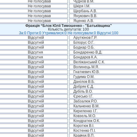
Не голосував
Чуднов В.М.
Не голосував
Шкіря І.М.
Не голосував
Щербань А.В.
Не голосував
Янукович В.В.
Не голосував
Яценко А.В.
Фракція “Блок Юлії Тимошенко - "Батьківщина"
Кількість депутатів: 100
За:0 Проти:0 Утрималися:0 Не голосували:0 Відсутні:100
Відсутній
Арутюнов Г.Р.
Відсутній
Білорус О.Г.
Відсутній
Боднар О.Б.
Відсутня
Бондаренко В.Д.
Відсутня
Бондарєв К.А.
Відсутній
Веліжанський С.К.
Відсутній
Волинець М.Я.
Відсутній
Гнаткевич Ю.В.
Відсутній
Гудима О.М.
Відсутній
Данілов В.Б.
Відсутній
Добряк Є.Д.
Відсутній
Дубіль В.О.
Відсутній
Єресько І.Г.
Відсутній
Забзалюк Р.О.
Відсутній
Кальченко В.М.
Відсутній
Кириленко І.Г.
Відсутній
Ковзель М.О.
Відсутній
Кондратюк О.К.
Відсутній
Коротюк В.І.
Відсутній
Костенко П.І.
Відсутній
Кравчук В.П.