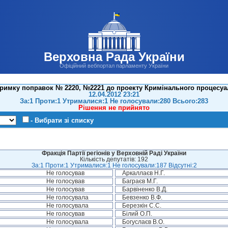
Верховна Рада України
Офіційний вебпортал парламенту України
тримку поправок № 2220, №2221 до проекту Кримінального процесуал
12.04.2012 23:21
За:1 Проти:1 Утрималися:1 Не голосували:280 Всього:283
Рішення не прийнято
- Вибрати зі списку
Фракція Партії регіонів у Верховній Раді України
Кількість депутатів: 192
За:1 Проти:1 Утрималися:1 Не голосували:187 Відсутні:2
Не голосував
Аркаллаєв Н.Г.
Не голосував
Баграєв М.Г.
Не голосував
Барвіненко В.Д.
Не голосувала
Бевзенко В.Ф.
Не голосувала
Березкін С.С.
Не голосував
Білий О.П.
Не голосувала
Богуслаєв В.О.