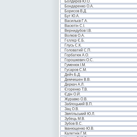
Болдирєв Ю.О.
Бондаренко О.А.
Борисов В.Д.
Бут Ю.А.
Васильєв Г.А.
Васютін С.І.
Вернидубов І.В.
Волков О.А.
Гєллєр Є.Б.
Глусь С.К.
Головатий С.П.
Горбатюк А.О.
Горошкевич О.С.
Гуменюк І.М.
Гусаров С.М.
Дейч Б.Д.
Демчишен В.В.
Деркач А.Л.
Єгоренко Т.В.
Єдін О.Й.
Журавко О.В.
Заблоцький В.П.
Зац О.В.
Звягільський Ю.Л.
Зубець М.В.
Зубов В.С.
Іванющенко Ю.В.
Калетнік Г.М.