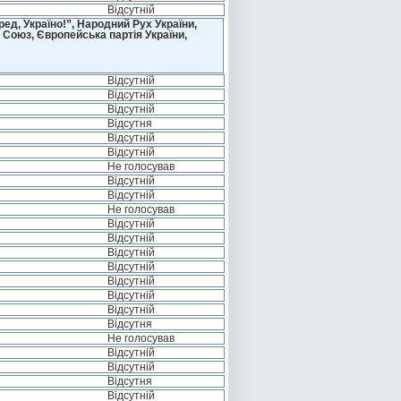
Відсутній
д, Україно!”, Народний Рух України,
 Союз, Європейська партія України,
Відсутній
Відсутній
Відсутній
Відсутня
Відсутній
Відсутній
Не голосував
Відсутній
Відсутній
Не голосував
Відсутній
Відсутній
Відсутній
Відсутній
Відсутній
Відсутній
Відсутній
Відсутня
Не голосував
Відсутній
Відсутній
Відсутня
Відсутній