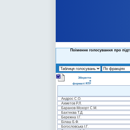
Поіменне голосування про під
Зберегти
в
форматі RTF
Андрос С.О.
Ахметов Р.Л.
Баранов-Мохорт С.М.
Бахтеєва Т.Д.
Бережна І.Г.
Білаш Б.Ф.
Богословська І.Г.