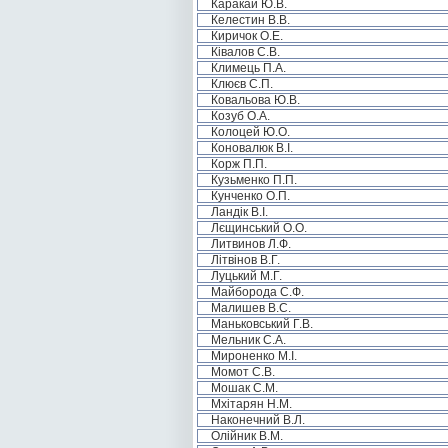
Каракай Ю.В.
Келестин В.В.
Киричок О.Е.
Ківалов С.В.
Климець П.А.
Клюєв С.П.
Ковальова Ю.В.
Козуб О.А.
Колоцей Ю.О.
Коновалюк В.І.
Корж П.П.
Кузьменко П.П.
Кунченко О.П.
Ландік В.І.
Лєщинський О.О.
Литвинов Л.Ф.
Літвінов В.Г.
Луцький М.Г.
Майборода С.Ф.
Малишев В.С.
Маньковський Г.В.
Мельник С.А.
Мироненко М.І.
Момот С.В.
Мошак С.М.
Мхітарян Н.М.
Наконечний В.Л.
Олійник В.М.