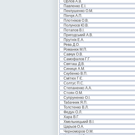
Орлов А.В.
Павленко Е.І.
Пеклушенко О.М.
Пінчук А.П.
Плотніков О.В.
Полунєєв Ю.В.
Потапов В.І.
Пригодський А.В.
Прутнік Е.А.
Рева Д.О.
Романюк М.П.
Савчук О.В.
Самофалов Г.Г.
Святаш Д.В.
Синиця А.М.
Скубенко В.П.
Смітюх Г.Є.
Солтус П.С.
Степаненко А.А.
Стоян О.М.
Супруненко О.І.
Табачник Я.П.
Толстенко В.Л.
Федун О.Л.
Хара В.Г.
Хмельницький В.І.
Царьов О.А.
Черноморов О.М.