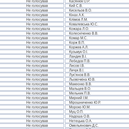
Не голосував
Касянюк О.Р.
Не голосував
Кий С.В.
Не голосував
Кисельов В.О.
Не голосував
Кінах А.К.
Не голосував
Клімов Л.М.
Не голосував
Ковалевська Ю.С.
Не голосувала
Кожара Л.О.
Не голосував
Колесніченко В.В.
Не голосував
Комар М.С.
Не голосував
Корж В.П.
Не голосував
Коржев А.Л.
Не голосував
Кузьмук О.І.
Не голосував
Ландик В.І.
Не голосував
Лебедєв П.В.
Не голосував
Лисов І.В.
Не голосував
Личук В.І.
Не голосував
Лук’янов В.В.
Не голосував
Льовочкіна Ю.В.
Не голосував
Макеєнко В.В.
Не голосував
Мальцев В.О.
Не голосував
Мельник П.В.
Не голосував
Мирний І.М.
Не голосував
Мірошниченко Ю.Р.
Не голосував
Мороко Ю.М.
Не голосував
Муц О.П.
Не голосував
Надоша О.В.
Не голосував
Нетецька О.А.
Не голосував
Омельянович Д.С.