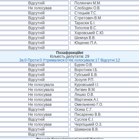
Відсутній
Полянчич М.М.
Не голосував
Слободян О.В.
Відсутній
Стецьків Т.С.
Відсутній
Стретович В.М.
Відсутній
Тарасюк Б.І.
Відсутній
Тополов В.С.
Відсутній
Харовський С.Ю.
Відсутній
Шемчук В.В.
Відсутній
Ющенко П.А.
Відсутній
Позафракційні
Кількість депутатів: 29
За:0 Проти:0 Утрималися:0 Не голосували:17 Відсутні:12
Відсутній
Буряк О.В.
Відсутній
Воротнюк І.Б.
Відсутній
Губський Б.В.
Відсутній
Зозуля Р.П.
Не голосувала
Куровський І.І.
Не голосувала
Литвин В.М.
Не голосував
Ляшко О.В.
Не голосував
Мартинюк А.І.
Не голосував
Омельченко Г.О.
Відсутній
Осика С.Г.
Не голосував
Писаренко В.В.
Відсутній
Суслов Є.І.
Не голосував
Черпіцький О.З.
Відсутній
Шаманов В.В.
Відсутній