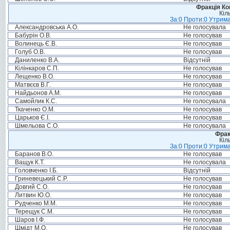
Фракція Ком
Кіл
За:0 Проти:0 Утрима
Александровська А.О.
Не голосувала
Бабурін О.В.
Не голосував
Волинець Є.В.
Не голосував
Голуб О.В.
Не голосував
Даниленко В.А.
Відсутній
Кілінкаров С.П.
Не голосував
Лещенко В.О.
Не голосував
Матвєєв В.Г.
Не голосував
Найдьонов А.М.
Не голосував
Самойлик К.С.
Не голосувала
Ткаченко О.М.
Не голосував
Царьков Є.І.
Не голосував
Шмельова С.О.
Не голосувала
Фрак
Кіл
За:0 Проти:0 Утрима
Баранов В.О.
Не голосував
Ващук К.Т.
Не голосувала
Головченко І.Б.
Відсутній
Гриневецький С.Р.
Не голосував
Довгий С.О.
Не голосував
Литвин Ю.О.
Не голосував
Рудченко М.М.
Не голосував
Терещук С.М.
Не голосував
Шаров І.Ф.
Не голосував
Шмідт М.О.
Не голосував