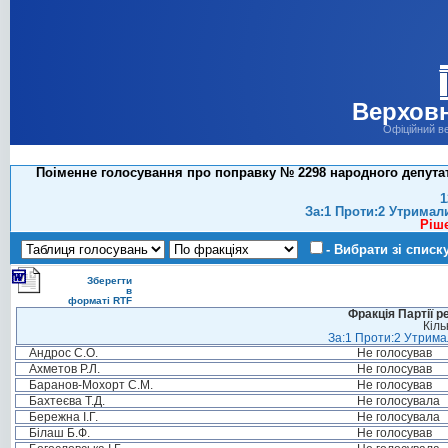
Верховн
Офіційний в
Поіменне голосування про поправку № 2298 народного депутат
1
За:1 Проти:2 Утримал
Ріш
- Вибрати зі списк
Зберегти
в
форматі RTF
Фракція Партії р
Кіль
За:1 Проти:2 Утримал
Андрос С.О.
Не голосував
Ахметов Р.Л.
Не голосував
Баранов-Мохорт С.М.
Не голосував
Бахтеєва Т.Д.
Не голосувала
Бережна І.Г.
Не голосувала
Білаш Б.Ф.
Не голосував