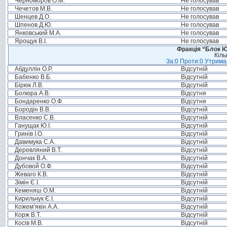
Черноморов О.М.
Не голосував
Чечетов М.В.
Не голосував
Шенцев Д.О.
Не голосував
Шпенов Д.Ю.
Не голосував
Янковський М.А.
Не голосував
Ярощук В.І.
Не голосував
Фракція “Блок Ю
Кіль
За:0 Проти:0 Утримал
Абдуллін О.Р.
Відсутній
Бабенко В.Б.
Відсутній
Бірюк Л.В.
Відсутній
Болюра А.В.
Відсутня
Бондаренко О.Ф.
Відсутня
Бородін В.В.
Відсутній
Власенко С.В.
Відсутній
Ганущак Ю.І.
Відсутній
Гринів І.О.
Відсутній
Давимука С.А.
Відсутній
Деревляний В.Т.
Відсутній
Дончак В.А.
Відсутній
Дубовой О.Ф.
Відсутній
Жеваго К.В.
Відсутній
Зімін Є.І.
Відсутній
Кеменяш О.М.
Відсутній
Кирильчук Є.І.
Відсутній
Кожем’якін А.А.
Відсутній
Корж В.Т.
Відсутній
Косів М.В.
Відсутній