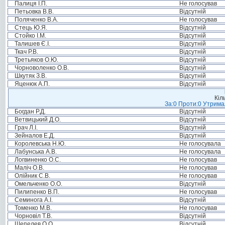
Палиця І.П.
Не голосував
Петьовка В.В.
Відсутній
Поляченко В.А.
Не голосував
Стець Ю.Я.
Відсутній
Стойко І.М.
Відсутній
Талишев Є.І.
Відсутній
Ткач Р.В.
Відсутній
Третьяков О.Ю.
Відсутній
Чорноволенко О.В.
Відсутній
Шкутяк З.В.
Відсутній
Яценюк А.П.
Відсутній
Кіл
За:0 Проти:0 Утримал
Богдан Р.Д.
Відсутній
Ветвицький Д.О.
Відсутній
Грач Л.І.
Відсутній
Зейналов Е.Д.
Відсутній
Королевська Н.Ю.
Не голосувала
Лабунська А.В.
Не голосувала
Логвиненко О.С.
Не голосував
Маліч О.В.
Не голосував
Олійник С.В.
Не голосував
Омельченко О.О.
Відсутній
Пилипенко В.П.
Не голосував
Семинога А.І.
Відсутній
Томенко М.В.
Не голосував
Чорновіл Т.В.
Відсутній
Шепелев О.О.
Відсутній