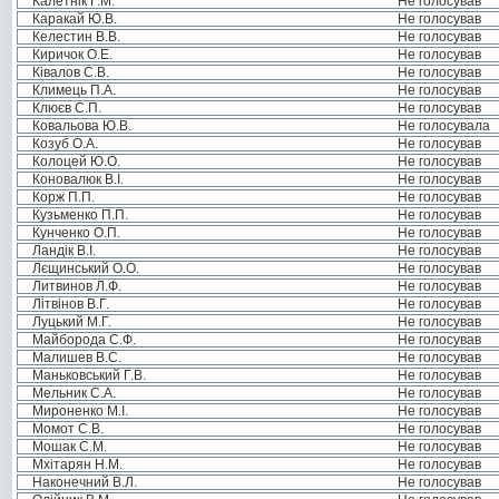
Калетнік Г.М.
Не голосував
Каракай Ю.В.
Не голосував
Келестин В.В.
Не голосував
Киричок О.Е.
Не голосував
Ківалов С.В.
Не голосував
Климець П.А.
Не голосував
Клюєв С.П.
Не голосував
Ковальова Ю.В.
Не голосувала
Козуб О.А.
Не голосував
Колоцей Ю.О.
Не голосував
Коновалюк В.І.
Не голосував
Корж П.П.
Не голосував
Кузьменко П.П.
Не голосував
Кунченко О.П.
Не голосував
Ландік В.І.
Не голосував
Лєщинський О.О.
Не голосував
Литвинов Л.Ф.
Не голосував
Літвінов В.Г.
Не голосував
Луцький М.Г.
Не голосував
Майборода С.Ф.
Не голосував
Малишев В.С.
Не голосував
Маньковський Г.В.
Не голосував
Мельник С.А.
Не голосував
Мироненко М.І.
Не голосував
Момот С.В.
Не голосував
Мошак С.М.
Не голосував
Мхітарян Н.М.
Не голосував
Наконечний В.Л.
Не голосував