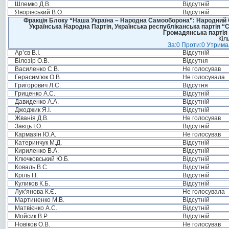
Шлемко Д.В.
Відсутній
Яворівський В.О.
Відсутній
Фракція Блоку “Наша Україна – Народна Самооборона”: Народний Со
Українська Народна Партія, Українська республіканська партія “
Громадянська партія 
Кіл
За:0 Проти:0 Утримал
Ар’єв В.І.
Відсутній
Білозір О.В.
Відсутня
Василенко С.В.
Не голосував
Герасим’юк О.В.
Не голосувала
Григорович Л.С.
Відсутня
Гриценко А.С.
Відсутній
Давиденко А.А.
Відсутній
Джоджик Я.І.
Відсутній
Жванія Д.В.
Не голосував
Заєць І.О.
Відсутній
Кармазін Ю.А.
Не голосував
Катеринчук М.Д.
Відсутній
Кириленко В.А.
Відсутній
Ключковський Ю.Б.
Відсутній
Коваль В.С.
Відсутній
Кріль І.І.
Відсутній
Куликов К.Б.
Відсутній
Лук’янова К.Є.
Не голосувала
Мартиненко М.В.
Відсутній
Матвієнко А.С.
Відсутній
Мойсик В.Р.
Відсутній
Новіков О.В.
Не голосував