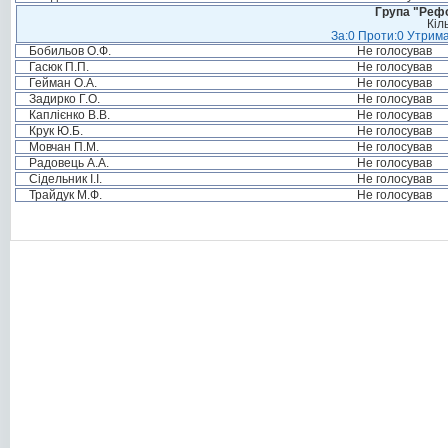
Група "Реф
Кіл
За:0 Проти:0 Утрима
Бобильов О.Ф.
Не голосував
Гасюк П.П.
Не голосував
Гейман О.А.
Не голосував
Задирко Г.О.
Не голосував
Каплієнко В.В.
Не голосував
Крук Ю.Б.
Не голосував
Мовчан П.М.
Не голосував
Радовець А.А.
Не голосував
Сідельник І.І.
Не голосував
Трайдук М.Ф.
Не голосував