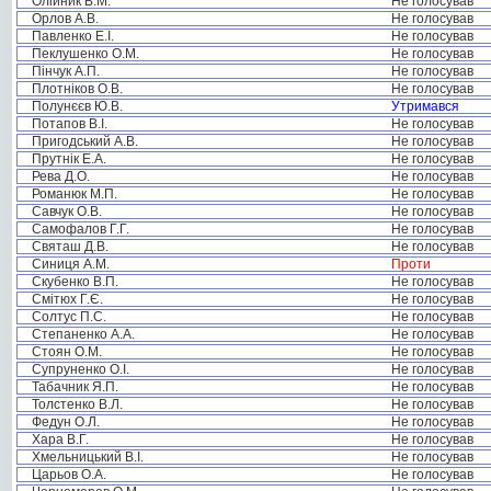
Олійник В.М.
Не голосував
Орлов А.В.
Не голосував
Павленко Е.І.
Не голосував
Пеклушенко О.М.
Не голосував
Пінчук А.П.
Не голосував
Плотніков О.В.
Не голосував
Полунєєв Ю.В.
Утримався
Потапов В.І.
Не голосував
Пригодський А.В.
Не голосував
Прутнік Е.А.
Не голосував
Рева Д.О.
Не голосував
Романюк М.П.
Не голосував
Савчук О.В.
Не голосував
Самофалов Г.Г.
Не голосував
Святаш Д.В.
Не голосував
Синиця А.М.
Проти
Скубенко В.П.
Не голосував
Смітюх Г.Є.
Не голосував
Солтус П.С.
Не голосував
Степаненко А.А.
Не голосував
Стоян О.М.
Не голосував
Супруненко О.І.
Не голосував
Табачник Я.П.
Не голосував
Толстенко В.Л.
Не голосував
Федун О.Л.
Не голосував
Хара В.Г.
Не голосував
Хмельницький В.І.
Не голосував
Царьов О.А.
Не голосував