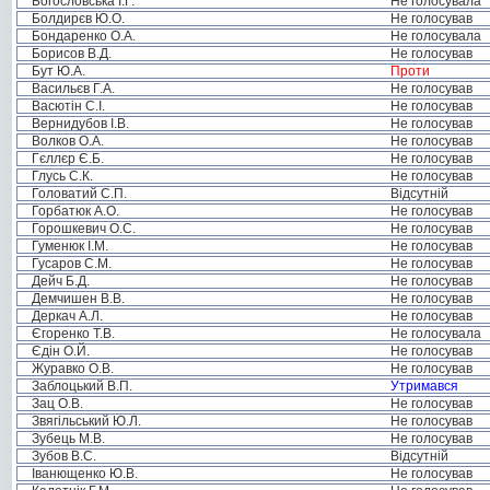
Богословська І.Г.
Не голосувала
Болдирєв Ю.О.
Не голосував
Бондаренко О.А.
Не голосувала
Борисов В.Д.
Не голосував
Бут Ю.А.
Проти
Васильєв Г.А.
Не голосував
Васютін С.І.
Не голосував
Вернидубов І.В.
Не голосував
Волков О.А.
Не голосував
Гєллєр Є.Б.
Не голосував
Глусь С.К.
Не голосував
Головатий С.П.
Відсутній
Горбатюк А.О.
Не голосував
Горошкевич О.С.
Не голосував
Гуменюк І.М.
Не голосував
Гусаров С.М.
Не голосував
Дейч Б.Д.
Не голосував
Демчишен В.В.
Не голосував
Деркач А.Л.
Не голосував
Єгоренко Т.В.
Не голосувала
Єдін О.Й.
Не голосував
Журавко О.В.
Не голосував
Заблоцький В.П.
Утримався
Зац О.В.
Не голосував
Звягільський Ю.Л.
Не голосував
Зубець М.В.
Не голосував
Зубов В.С.
Відсутній
Іванющенко Ю.В.
Не голосував