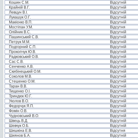
Кошин С.М.
Відсутній
Крайній В.Г.
Відсутній
Левцун В.І.
Відсутній
Лукашук О.Г.
Відсутній
Макієнко В.П.
Відсутній
Мостіпан У.М.
Відсутня
Олійник В.С.
Відсутній
Пашинський С.В.
Відсутній
Петрук М.М.
Відсутній
Подгорний С.П.
Відсутній
Прокопчук Ю.В.
Відсутній
Радковський О.В.
Відсутній
Сас С.В.
Відсутній
Сенченко А.В.
Відсутній
Скибінецький О.М.
Відсутній
Соколов М.В.
Відсутній
Стешенко О.М.
Відсутній
Таран В.В.
Відсутній
Тищенко О.І.
Відсутній
Триндюк Ю.Г.
Відсутній
Уколов В.О.
Відсутній
Федорчук Я.П.
Відсутній
Фомін О.В.
Відсутній
Чудновський В.О.
Відсутній
Швець В.Д.
Відсутній
Шевчук О.Б.
Відсутній
Шишкіна Е.В.
Відсутня
Шиянов Б.А.
Відсутній