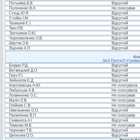
Петьовка В.В.
Відсутній
Поляченко В.А.
Не голосував
Стець Ю.Я.
Відсутній
Стойко І.М.
Відсутній
Талишев Є.І.
Відсутній
Ткач Р.В.
Відсутній
Третьяков О.Ю.
Відсутній
Чорноволенко О.В.
Відсутній
Шкутяк З.В.
Відсутній
Яценюк А.П.
Відсутній
Кіл
За:0 Проти:0 Утримал
Богдан Р.Д.
Відсутній
Ветвицький Д.О.
Відсутній
Грач Л.І.
Відсутній
Зейналов Е.Д.
Відсутній
Королевська Н.Ю.
Не голосувала
Лабунська А.В.
Не голосувала
Логвиненко О.С.
Не голосував
Маліч О.В.
Не голосував
Олійник С.В.
Не голосував
Омельченко О.О.
Відсутній
Пилипенко В.П.
Не голосував
Семинога А.І.
Відсутній
Томенко М.В.
Не голосував
Чорновіл Т.В.
Відсутній
Шепелев О.О.
Відсутній