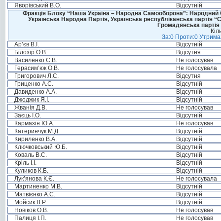
Яворівський В.О.
Відсутній
Фракція Блоку “Наша Україна – Народна Самооборона”: Народний Со
Українська Народна Партія, Українська республіканська партія “
Громадянська партія 
Кіл
За:0 Проти:0 Утримал
Ар’єв В.І.
Відсутній
Білозір О.В.
Відсутня
Василенко С.В.
Не голосував
Герасим’юк О.В.
Не голосувала
Григорович Л.С.
Відсутня
Гриценко А.С.
Відсутній
Давиденко А.А.
Відсутній
Джоджик Я.І.
Відсутній
Жванія Д.В.
Не голосував
Заєць І.О.
Відсутній
Кармазін Ю.А.
Не голосував
Катеринчук М.Д.
Відсутній
Кириленко В.А.
Відсутній
Ключковський Ю.Б.
Відсутній
Коваль В.С.
Відсутній
Кріль І.І.
Відсутній
Куликов К.Б.
Відсутній
Лук’янова К.Є.
Не голосувала
Мартиненко М.В.
Відсутній
Матвієнко А.С.
Відсутній
Мойсик В.Р.
Відсутній
Новіков О.В.
Не голосував
Палиця І.П.
Не голосував