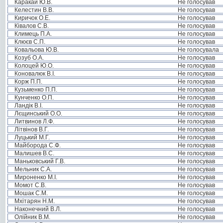
Каракай Ю.В.
Не голосував
Келестин В.В.
Не голосував
Киричок О.Е.
Не голосував
Ківалов С.В.
Не голосував
Климець П.А.
Не голосував
Клюєв С.П.
Не голосував
Ковальова Ю.В.
Не голосувала
Козуб О.А.
Не голосував
Колоцей Ю.О.
Не голосував
Коновалюк В.І.
Не голосував
Корж П.П.
Не голосував
Кузьменко П.П.
Не голосував
Кунченко О.П.
Не голосував
Ландік В.І.
Не голосував
Лєщинський О.О.
Не голосував
Литвинов Л.Ф.
Не голосував
Літвінов В.Г.
Не голосував
Луцький М.Г.
Не голосував
Майборода С.Ф.
Не голосував
Малишев В.С.
Не голосував
Маньковський Г.В.
Не голосував
Мельник С.А.
Не голосував
Мироненко М.І.
Не голосував
Момот С.В.
Не голосував
Мошак С.М.
Не голосував
Мхітарян Н.М.
Не голосував
Наконечний В.Л.
Не голосував
Олійник В.М.
Не голосував