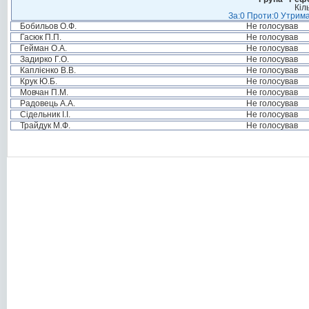
Кіл
За:0 Проти:0 Утрима
Бобильов О.Ф.
Не голосував
Гасюк П.П.
Не голосував
Гейман О.А.
Не голосував
Задирко Г.О.
Не голосував
Каплієнко В.В.
Не голосував
Крук Ю.Б.
Не голосував
Мовчан П.М.
Не голосував
Радовець А.А.
Не голосував
Сідельник І.І.
Не голосував
Трайдук М.Ф.
Не голосував