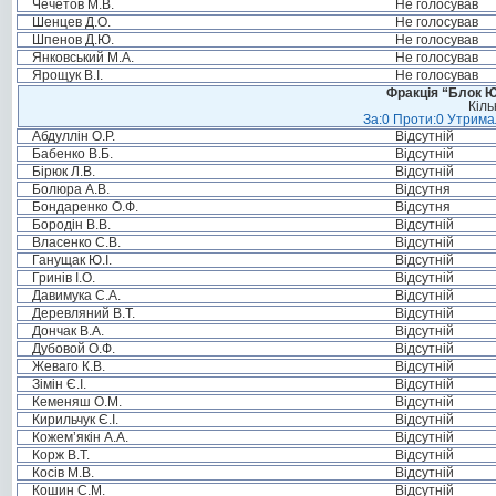
Чечетов М.В.
Не голосував
Шенцев Д.О.
Не голосував
Шпенов Д.Ю.
Не голосував
Янковський М.А.
Не голосував
Ярощук В.І.
Не голосував
Фракція “Блок Ю
Кіль
За:0 Проти:0 Утримал
Абдуллін О.Р.
Відсутній
Бабенко В.Б.
Відсутній
Бірюк Л.В.
Відсутній
Болюра А.В.
Відсутня
Бондаренко О.Ф.
Відсутня
Бородін В.В.
Відсутній
Власенко С.В.
Відсутній
Ганущак Ю.І.
Відсутній
Гринів І.О.
Відсутній
Давимука С.А.
Відсутній
Деревляний В.Т.
Відсутній
Дончак В.А.
Відсутній
Дубовой О.Ф.
Відсутній
Жеваго К.В.
Відсутній
Зімін Є.І.
Відсутній
Кеменяш О.М.
Відсутній
Кирильчук Є.І.
Відсутній
Кожем’якін А.А.
Відсутній
Корж В.Т.
Відсутній
Косів М.В.
Відсутній
Кошин С.М.
Відсутній