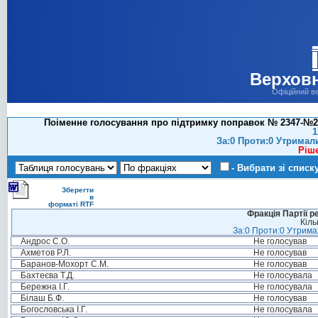
Верховн
Офіційний в
Поіменне голосування про підтримку поправок № 2347-№23
1
За:0 Проти:0 Утримал
Ріш
- Вибрати зі списк
Зберегти
в
форматі RTF
Фракція Партії р
Кіль
За:0 Проти:0 Утримал
Андрос С.О.
Не голосував
Ахметов Р.Л.
Не голосував
Баранов-Мохорт С.М.
Не голосував
Бахтеєва Т.Д.
Не голосувала
Бережна І.Г.
Не голосувала
Білаш Б.Ф.
Не голосував
Богословська І.Г.
Не голосувала