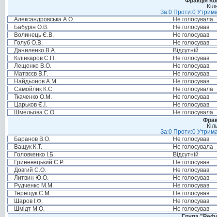
Фракція Ком
Кіл
За:0 Проти:0 Утрима
Александровська А.О.
Не голосувала
Бабурін О.В.
Не голосував
Волинець Є.В.
Не голосував
Голуб О.В.
Не голосував
Даниленко В.А.
Відсутній
Кілінкаров С.П.
Не голосував
Лещенко В.О.
Не голосував
Матвєєв В.Г.
Не голосував
Найдьонов А.М.
Не голосував
Самойлик К.С.
Не голосувала
Ткаченко О.М.
Не голосував
Царьков Є.І.
Не голосував
Шмельова С.О.
Не голосувала
Фрак
Кіл
За:0 Проти:0 Утрима
Баранов В.О.
Не голосував
Ващук К.Т.
Не голосувала
Головченко І.Б.
Відсутній
Гриневецький С.Р.
Не голосував
Довгий С.О.
Не голосував
Литвин Ю.О.
Не голосував
Рудченко М.М.
Не голосував
Терещук С.М.
Не голосував
Шаров І.Ф.
Не голосував
Шмідт М.О.
Не голосував
Група "Реф