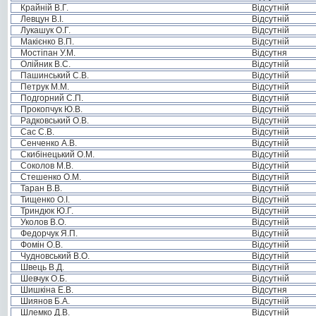
Крайній В.Г.
Відсутній
Левцун В.І.
Відсутній
Лукашук О.Г.
Відсутній
Макієнко В.П.
Відсутній
Мостіпан У.М.
Відсутня
Олійник В.С.
Відсутній
Пашинський С.В.
Відсутній
Петрук М.М.
Відсутній
Подгорний С.П.
Відсутній
Прокопчук Ю.В.
Відсутній
Радковський О.В.
Відсутній
Сас С.В.
Відсутній
Сенченко А.В.
Відсутній
Скибінецький О.М.
Відсутній
Соколов М.В.
Відсутній
Стешенко О.М.
Відсутній
Таран В.В.
Відсутній
Тищенко О.І.
Відсутній
Триндюк Ю.Г.
Відсутній
Уколов В.О.
Відсутній
Федорчук Я.П.
Відсутній
Фомін О.В.
Відсутній
Чудновський В.О.
Відсутній
Швець В.Д.
Відсутній
Шевчук О.Б.
Відсутній
Шишкіна Е.В.
Відсутня
Шиянов Б.А.
Відсутній
Шлемко Д.В.
Відсутній