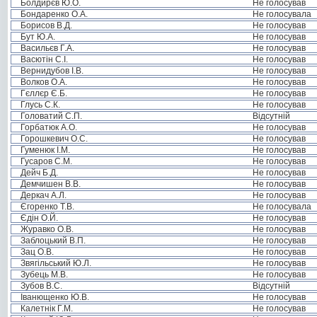
Болдирєв Ю.О.
Не голосував
Бондаренко О.А.
Не голосувала
Борисов В.Д.
Не голосував
Бут Ю.А.
Не голосував
Васильєв Г.А.
Не голосував
Васютін С.І.
Не голосував
Вернидубов І.В.
Не голосував
Волков О.А.
Не голосував
Гєллєр Є.Б.
Не голосував
Глусь С.К.
Не голосував
Головатий С.П.
Відсутній
Горбатюк А.О.
Не голосував
Горошкевич О.С.
Не голосував
Гуменюк І.М.
Не голосував
Гусаров С.М.
Не голосував
Дейч Б.Д.
Не голосував
Демчишен В.В.
Не голосував
Деркач А.Л.
Не голосував
Єгоренко Т.В.
Не голосувала
Єдін О.Й.
Не голосував
Журавко О.В.
Не голосував
Заблоцький В.П.
Не голосував
Зац О.В.
Не голосував
Звягільський Ю.Л.
Не голосував
Зубець М.В.
Не голосував
Зубов В.С.
Відсутній
Іванющенко Ю.В.
Не голосував
Калетнік Г.М.
Не голосував