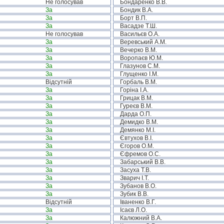
Не голосував
Бондаренко В.В.
За
Бондик В.А.
За
Борт В.П.
За
Васадзе Т.Ш.
Не голосував
Васильєв О.А.
За
Веревський А.М.
За
Вечерко В.М.
За
Воропаєв Ю.М.
За
Глазунов С.М.
За
Глущенко І.М.
Відсутній
Горбаль В.М.
За
Горіна І.А.
За
Грицак В.М.
За
Гуреєв В.М.
За
Дарда О.П.
За
Демидко В.М.
За
Демянко М.І.
За
Євтухов В.І.
За
Єгоров О.М.
За
Єфремов О.С.
За
Забарський В.В.
За
Засуха Т.В.
За
Зварич І.Т.
За
Зубанов В.О.
За
Зубик В.В.
Відсутній
Іваненко В.Г.
За
Ісаєв Л.О.
За
Калюжний В.А.