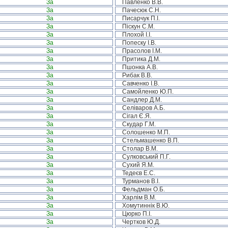
За
Павленко В.В.
За
Пачесюк С.Н.
За
Писарчук П.І.
За
Піскун С.М.
За
Плохой І.І.
За
Попеску І.В.
За
Прасолов І.М.
За
Притика Д.М.
За
Пшонка А.В.
За
Рибак В.В.
За
Савченко І.В.
За
Самойленко Ю.П.
За
Сандлер Д.М.
За
Селіваров А.Б.
За
Сігал Є.Я.
За
Скудар Г.М.
За
Солошенко М.П.
За
Стельмашенко В.П.
За
Столар В.М.
За
Сулковський П.Г.
За
Сухий Я.М.
За
Тедеєв Е.С.
За
Турманов В.І.
За
Фельдман О.Б.
За
Харлім В.М.
За
Хомутиннік В.Ю.
За
Цюрко П.І.
За
Чертков Ю.Д.