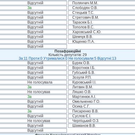
Відсутній
Полянчич М.М.
За
Слободян О.В.
Відсутній
Стецьків Т.С.
Відсутній
Стретович В.М.
Відсутній
Тарасюк Б.І.
Відсутній
Тополов В.С.
Відсутній
Харовський С.Ю.
Відсутній
Шемчук В.В.
Відсутній
Ющенко П.А.
Відсутній
Позафракційні
Кількість депутатів: 29
За:11 Проти:0 Утрималися:0 Не голосували:5 Відсутні:13
Відсутній
Буряк О.В.
Відсутній
Воротнюк І.Б.
Відсутній
Губський Б.В.
Відсутній
Зозуля Р.П.
Не голосувала
Куровський І.І.
За
Литвин В.М.
Не голосував
Ляшко О.В.
За
Мартинюк А.І.
Відсутній
Омельченко Г.О.
Відсутній
Осика С.Г.
За
Писаренко В.В.
Відсутній
Суслов Є.І.
Не голосував
Черпіцький О.З.
Відсутній
Шаманов В.В.
Відсутній