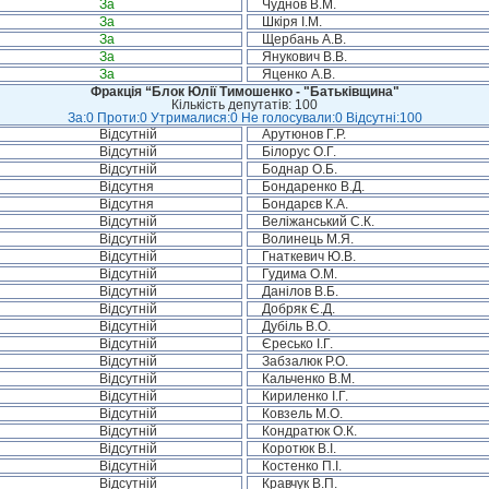
За
Чуднов В.М.
За
Шкіря І.М.
За
Щербань А.В.
За
Янукович В.В.
За
Яценко А.В.
Фракція “Блок Юлії Тимошенко - "Батьківщина"
Кількість депутатів: 100
За:0 Проти:0 Утрималися:0 Не голосували:0 Відсутні:100
Відсутній
Арутюнов Г.Р.
Відсутній
Білорус О.Г.
Відсутній
Боднар О.Б.
Відсутня
Бондаренко В.Д.
Відсутня
Бондарєв К.А.
Відсутній
Веліжанський С.К.
Відсутній
Волинець М.Я.
Відсутній
Гнаткевич Ю.В.
Відсутній
Гудима О.М.
Відсутній
Данілов В.Б.
Відсутній
Добряк Є.Д.
Відсутній
Дубіль В.О.
Відсутній
Єресько І.Г.
Відсутній
Забзалюк Р.О.
Відсутній
Кальченко В.М.
Відсутній
Кириленко І.Г.
Відсутній
Ковзель М.О.
Відсутній
Кондратюк О.К.
Відсутній
Коротюк В.І.
Відсутній
Костенко П.І.
Відсутній
Кравчук В.П.