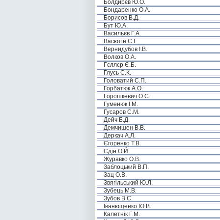
Болдирєв Ю.О.
Бондаренко О.А.
Борисов В.Д.
Бут Ю.А.
Васильєв Г.А.
Васютін С.І.
Вернидубов І.В.
Волков О.А.
Гєллєр Є.Б.
Глусь С.К.
Головатий С.П.
Горбатюк А.О.
Горошкевич О.С.
Гуменюк І.М.
Гусаров С.М.
Дейч Б.Д.
Демчишен В.В.
Деркач А.Л.
Єгоренко Т.В.
Єдін О.Й.
Журавко О.В.
Заблоцький В.П.
Зац О.В.
Звягільський Ю.Л.
Зубець М.В.
Зубов В.С.
Іванющенко Ю.В.
Калетнік Г.М.