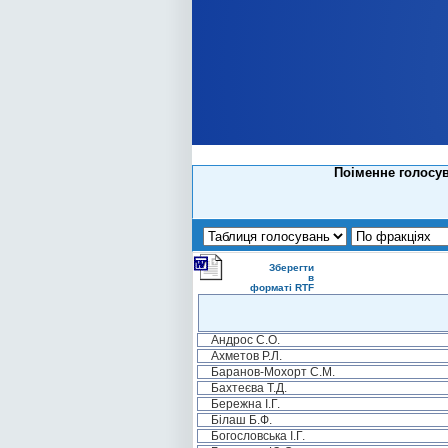
Поіменне голосув
Зберегти
в
форматі RTF
Андрос С.О.
Ахметов Р.Л.
Баранов-Мохорт С.М.
Бахтеєва Т.Д.
Бережна І.Г.
Білаш Б.Ф.
Богословська І.Г.