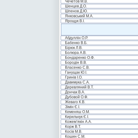
Чечетов М.В.
Шенцев Д.О.
Шпенов Д.Ю.
Янковський М.А.
Ярощук В.І.
Абдуллін О.Р.
Бабенко В.Б.
Бірюк Л.В.
Болюра А.В.
Бондаренко О.Ф.
Бородін В.В.
Власенко С.В.
Ганущак Ю.І.
Гринів І.О.
Давимука С.А.
Деревляний В.Т.
Дончак В.А.
Дубовой О.Ф.
Жеваго К.В.
Зімін Є.І.
Кеменяш О.М.
Кирильчук Є.І.
Кожем’якін А.А.
Корж В.Т.
Косів М.В.
Кошин С.М.