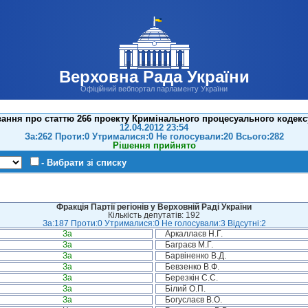
Верховна Рада України
Офіційний вебпортал парламенту України
ання про статтю 266 проекту Кримінального процесуального кодекс
12.04.2012 23:54
За:262 Проти:0 Утрималися:0 Не голосували:20 Всього:282
Рішення прийнято
- Вибрати зі списку
Фракція Партії регіонів у Верховній Раді України
Кількість депутатів: 192
За:187 Проти:0 Утрималися:0 Не голосували:3 Відсутні:2
За
Аркаллаєв Н.Г.
За
Баграєв М.Г.
За
Барвіненко В.Д.
За
Бевзенко В.Ф.
За
Березкін С.С.
За
Білий О.П.
За
Богуслаєв В.О.