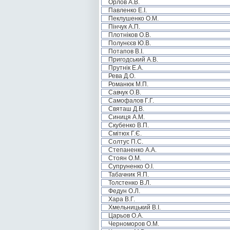
Орлов А.В.
Павленко Е.І.
Пеклушенко О.М.
Пінчук А.П.
Плотніков О.В.
Полунєєв Ю.В.
Потапов В.І.
Пригодський А.В.
Прутнік Е.А.
Рева Д.О.
Романюк М.П.
Савчук О.В.
Самофалов Г.Г.
Святаш Д.В.
Синиця А.М.
Скубенко В.П.
Смітюх Г.Є.
Солтус П.С.
Степаненко А.А.
Стоян О.М.
Супруненко О.І.
Табачник Я.П.
Толстенко В.Л.
Федун О.Л.
Хара В.Г.
Хмельницький В.І.
Царьов О.А.
Черноморов О.М.