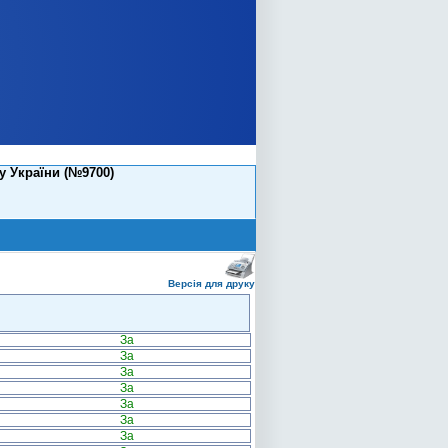
у України (№9700)
Версія для друку
За
За
За
За
За
За
За