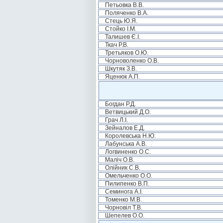
Петьовка В.В.
Поляченко В.А.
Стець Ю.Я.
Стойко І.М.
Талишев Є.І.
Ткач Р.В.
Третьяков О.Ю.
Чорноволенко О.В.
Шкутяк З.В.
Яценюк А.П.
Богдан Р.Д.
Ветвицький Д.О.
Грач Л.І.
Зейналов Е.Д.
Королевська Н.Ю.
Лабунська А.В.
Логвиненко О.С.
Маліч О.В.
Олійник С.В.
Омельченко О.О.
Пилипенко В.П.
Семинога А.І.
Томенко М.В.
Чорновіл Т.В.
Шепелев О.О.