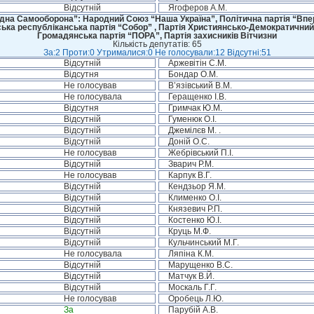
Відсутній
Ягоферов А.М.
дна Самооборона”: Народний Союз “Наша Україна”, Політична партія “Впере
ська республіканська партія “Собор” , Партія Християнсько-Демократичний
Громадянська партія “ПОРА”, Партія захисників Вітчизни
Кількість депутатів: 65
За:2 Проти:0 Утрималися:0 Не голосували:12 Відсутні:51
Відсутній
Аржевітін С.М.
Відсутня
Бондар О.М.
Не голосував
В’язівський В.М.
Не голосувала
Геращенко І.В.
Відсутня
Гримчак Ю.М.
Відсутній
Гуменюк О.І.
Відсутній
Джемілєв М. .
Відсутній
Доній О.С.
Не голосував
Жебрівський П.І.
Відсутній
Зварич Р.М.
Не голосував
Карпук В.Г.
Відсутній
Кендзьор Я.М.
Відсутній
Клименко О.І.
Відсутній
Князевич Р.П.
Відсутній
Костенко Ю.І.
Відсутній
Круць М.Ф.
Відсутній
Кульчинський М.Г.
Не голосувала
Ляпіна К.М.
Відсутній
Марущенко В.С.
Відсутній
Матчук В.Й.
Відсутній
Москаль Г.Г.
Не голосував
Оробець Л.Ю.
За
Парубій А.В.