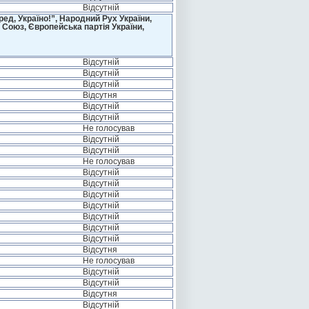
Відсутній
д, Україно!”, Народний Рух України,
 Союз, Європейська партія України,
Відсутній
Відсутній
Відсутній
Відсутня
Відсутній
Відсутній
Не голосував
Відсутній
Відсутній
Не голосував
Відсутній
Відсутній
Відсутній
Відсутній
Відсутній
Відсутній
Відсутній
Відсутня
Не голосував
Відсутній
Відсутній
Відсутня
Відсутній