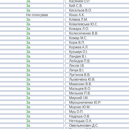
За
Касянюк О.Р.
За
Кий С.В.
За
Кисельов В.О.
Не голосував
Кінах А.К.
За
Клімов Л.М.
За
Ковалевська Ю.С.
За
Кожара Л.О.
За
Колесніченко В.В.
За
Комар М.С.
За
Корж В.П.
За
Коржев А.Л.
За
Кузьмук О.І.
За
Ландик В.І.
За
Лебедєв П.В.
За
Лисов І.В.
За
Личук В.І.
За
Лук’янов В.В.
За
Льовочкіна Ю.В.
За
Макеєнко В.В.
За
Мальцев В.О.
За
Мельник П.В.
За
Мирний І.М.
За
Мірошниченко Ю.Р.
За
Мороко Ю.М.
За
Муц О.П.
За
Надоша О.В.
За
Нетецька О.А.
За
Омельянович Д.С.