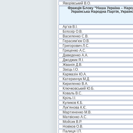
Яворівський В.О.
Фракція Блоку “Наша Україна – Наро
Українська Народна Партія, Україн
Ар’єв В.І.
Білозір О.В.
Василенко С.В.
Герасим’юк О.В.
Григорович Л.С.
Гриценко А.С.
Давиденко А.А.
Джоджик Я.І.
Жванія Д.В.
Заєць І.О.
Кармазін Ю.А.
Катеринчук М.Д.
Кириленко В.А.
Ключковський Ю.Б.
Коваль В.С.
Кріль І.І.
Куликов К.Б.
Лук’янова К.Є.
Мартиненко М.В.
Матвієнко А.С.
Мойсик В.Р.
Новіков О.В.
Палиця І.П.