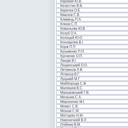
Каракай Ю.В.
Келестин В.В.
Киричок О.Е.
Ківалов С.В.
Климець П.А.
Клюєв С.П.
Ковальова Ю.В.
Козуб О.А.
Колоцей Ю.О.
Коновалюк В.І.
Корж П.П.
Кузьменко П.П.
Кунченко О.П.
Ландік В.І.
Лєщинський О.О.
Литвинов Л.Ф.
Літвінов В.Г.
Луцький М.Г.
Майборода С.Ф.
Малишев В.С.
Маньковський Г.В.
Мельник С.А.
Мироненко М.І.
Момот С.В.
Мошак С.М.
Мхітарян Н.М.
Наконечний В.Л.
Олійник В.М.