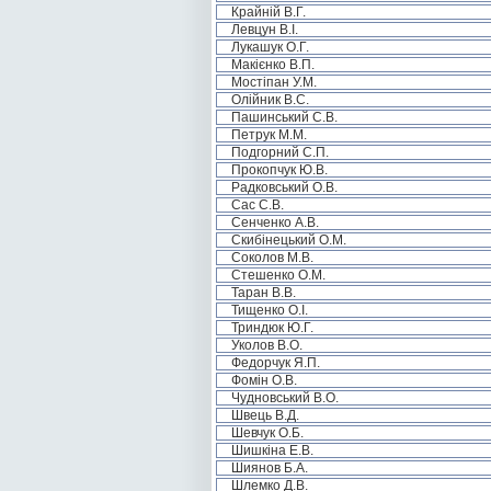
Крайній В.Г.
Левцун В.І.
Лукашук О.Г.
Макієнко В.П.
Мостіпан У.М.
Олійник В.С.
Пашинський С.В.
Петрук М.М.
Подгорний С.П.
Прокопчук Ю.В.
Радковський О.В.
Сас С.В.
Сенченко А.В.
Скибінецький О.М.
Соколов М.В.
Стешенко О.М.
Таран В.В.
Тищенко О.І.
Триндюк Ю.Г.
Уколов В.О.
Федорчук Я.П.
Фомін О.В.
Чудновський В.О.
Швець В.Д.
Шевчук О.Б.
Шишкіна Е.В.
Шиянов Б.А.
Шлемко Д.В.