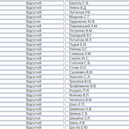
Відсутній
Курпіль С.В.
Відсутній
Лемза В.Д.
Відсутній
Лук’янчук Р.В.
Відсутній
Міщенко С.Г.
Відсутня
Одарченко Ю.В.
Відсутній
Павловський А.М.
Відсутній
Петренко В.М.
Відсутній
Пєрєдєрій В.Г.
Відсутній
Потапчук М.Л.
Відсутній
Пудов Б.М.
Відсутній
Рябека О.Г.
Відсутній
Семерак О.М.
Відсутній
Сербін Ю.С.
Відсутній
Соболєв С.В.
Відсутній
Сочка О.О.
Відсутній
Сушкевич В.М.
Відсутній
Терьохін С.А.
Відсутній
Трегубов Ю.В.
Відсутній
Трофименко В.В.
Відсутній
Унгурян П.Я.
Відсутній
Філенко В.П.
Відсутній
Чепинога В.М.
Відсутній
Шаго Є.П.
Відсутній
Шевченко А.В.
Відсутній
Шевчук С.В.
Відсутня
Шишкіна З.Л.
Відсутній
Шкіль А.В.
Відсутній
Шустік О.Ю.