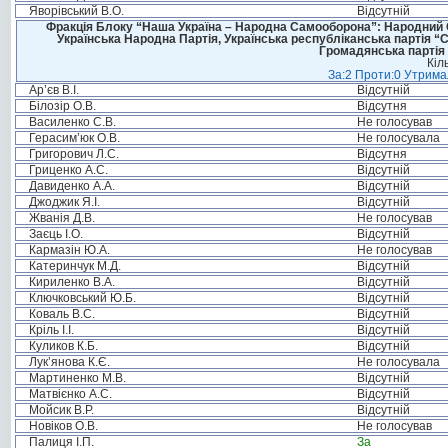
Яворівський В.О.
Відсутній
Фракція Блоку “Наша Україна – Народна Самооборона”: Народний Со
Українська Народна Партія, Українська республіканська партія “
Громадянська партія 
Кіл
За:2 Проти:0 Утримал
Ар’єв В.І.
Відсутній
Білозір О.В.
Відсутня
Василенко С.В.
Не голосував
Герасим’юк О.В.
Не голосувала
Григорович Л.С.
Відсутня
Гриценко А.С.
Відсутній
Давиденко А.А.
Відсутній
Джоджик Я.І.
Відсутній
Жванія Д.В.
Не голосував
Заєць І.О.
Відсутній
Кармазін Ю.А.
Не голосував
Катеринчук М.Д.
Відсутній
Кириленко В.А.
Відсутній
Ключковський Ю.Б.
Відсутній
Коваль В.С.
Відсутній
Кріль І.І.
Відсутній
Куликов К.Б.
Відсутній
Лук’янова К.Є.
Не голосувала
Мартиненко М.В.
Відсутній
Матвієнко А.С.
Відсутній
Мойсик В.Р.
Відсутній
Новіков О.В.
Не голосував
Палиця І.П.
За