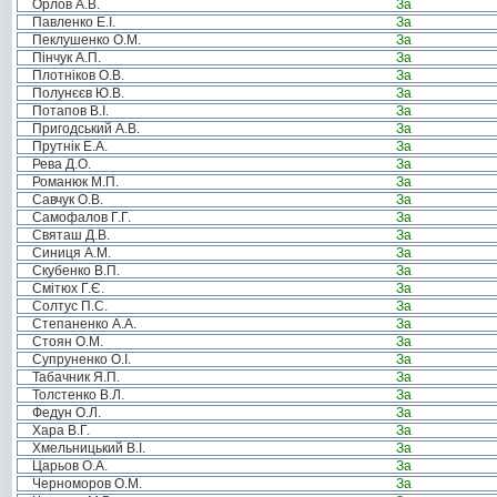
Орлов А.В.
За
Павленко Е.І.
За
Пеклушенко О.М.
За
Пінчук А.П.
За
Плотніков О.В.
За
Полунєєв Ю.В.
За
Потапов В.І.
За
Пригодський А.В.
За
Прутнік Е.А.
За
Рева Д.О.
За
Романюк М.П.
За
Савчук О.В.
За
Самофалов Г.Г.
За
Святаш Д.В.
За
Синиця А.М.
За
Скубенко В.П.
За
Смітюх Г.Є.
За
Солтус П.С.
За
Степаненко А.А.
За
Стоян О.М.
За
Супруненко О.І.
За
Табачник Я.П.
За
Толстенко В.Л.
За
Федун О.Л.
За
Хара В.Г.
За
Хмельницький В.І.
За
Царьов О.А.
За
Черноморов О.М.
За