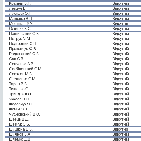
Крайній В.Г.
Відсутній
Левцун В.І.
Відсутній
Лукашук О.Г.
Відсутній
Макієнко В.П.
Відсутній
Мостіпан У.М.
Відсутня
Олійник В.С.
Відсутній
Пашинський С.В.
Відсутній
Петрук М.М.
Відсутній
Подгорний С.П.
Відсутній
Прокопчук Ю.В.
Відсутній
Радковський О.В.
Відсутній
Сас С.В.
Відсутній
Сенченко А.В.
Відсутній
Скибінецький О.М.
Відсутній
Соколов М.В.
Відсутній
Стешенко О.М.
Відсутній
Таран В.В.
Відсутній
Тищенко О.І.
Відсутній
Триндюк Ю.Г.
Відсутній
Уколов В.О.
Відсутній
Федорчук Я.П.
Відсутній
Фомін О.В.
Відсутній
Чудновський В.О.
Відсутній
Швець В.Д.
Відсутній
Шевчук О.Б.
Відсутній
Шишкіна Е.В.
Відсутня
Шиянов Б.А.
Відсутній
Шлемко Д.В.
Відсутній