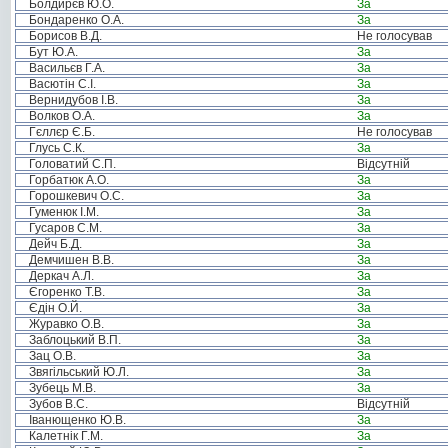
Болдирєв Ю.О.
За
Бондаренко О.А.
За
Борисов В.Д.
Не голосував
Бут Ю.А.
За
Васильєв Г.А.
За
Васютін С.І.
За
Вернидубов І.В.
За
Волков О.А.
За
Гєллєр Є.Б.
Не голосував
Глусь С.К.
За
Головатий С.П.
Відсутній
Горбатюк А.О.
За
Горошкевич О.С.
За
Гуменюк І.М.
За
Гусаров С.М.
За
Дейч Б.Д.
За
Демчишен В.В.
За
Деркач А.Л.
За
Єгоренко Т.В.
За
Єдін О.Й.
За
Журавко О.В.
За
Заблоцький В.П.
За
Зац О.В.
За
Звягільський Ю.Л.
За
Зубець М.В.
За
Зубов В.С.
Відсутній
Іванющенко Ю.В.
За
Калетнік Г.М.
За