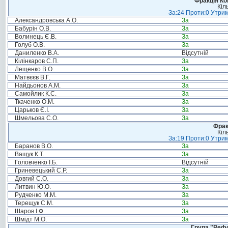
Фракція Ком
Кіл
За:24 Проти:0 Утрим
Александровська А.О.
За
Бабурін О.В.
За
Волинець Є.В.
За
Голуб О.В.
За
Даниленко В.А.
Відсутній
Кілінкаров С.П.
За
Лещенко В.О.
За
Матвєєв В.Г.
За
Найдьонов А.М.
За
Самойлик К.С.
За
Ткаченко О.М.
За
Царьков Є.І.
За
Шмельова С.О.
За
Фрак
Кіл
За:19 Проти:0 Утрим
Баранов В.О.
За
Ващук К.Т.
За
Головченко І.Б.
Відсутній
Гриневецький С.Р.
За
Довгий С.О.
За
Литвин Ю.О.
За
Рудченко М.М.
За
Терещук С.М.
За
Шаров І.Ф.
За
Шмідт М.О.
За
Група "Реф