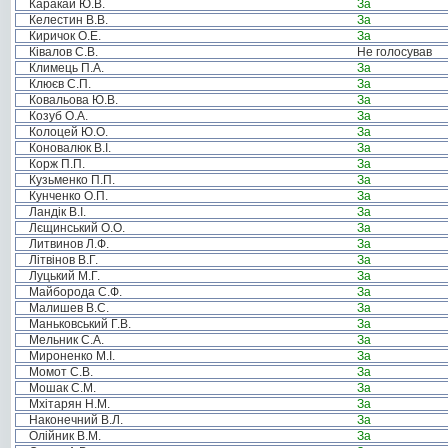
Каракай Ю.В.
За
Келестин В.В.
За
Киричок О.Е.
За
Ківалов С.В.
Не голосував
Климець П.А.
За
Клюєв С.П.
За
Ковальова Ю.В.
За
Козуб О.А.
За
Колоцей Ю.О.
За
Коновалюк В.І.
За
Корж П.П.
За
Кузьменко П.П.
За
Кунченко О.П.
За
Ландік В.І.
За
Лєщинський О.О.
За
Литвинов Л.Ф.
За
Літвінов В.Г.
За
Луцький М.Г.
За
Майборода С.Ф.
За
Малишев В.С.
За
Маньковський Г.В.
За
Мельник С.А.
За
Мироненко М.І.
За
Момот С.В.
За
Мошак С.М.
За
Мхітарян Н.М.
За
Наконечний В.Л.
За
Олійник В.М.
За