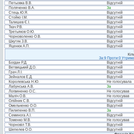
Петьовка В.В.
Відсутній
Поляченко В.А.
За
Стець Ю.Я.
Відсутній
Стойко І.М.
Відсутній
Талишев Є.І.
Відсутній
Ткач Р.В.
Відсутній
Третьяков О.Ю.
Відсутній
Чорноволенко О.В.
Відсутній
Шкутяк З.В.
Відсутній
Яценюк А.П.
Відсутній
Кіл
За:9 Проти:0 Утрима
Богдан Р.Д.
Відсутній
Ветвицький Д.О.
Відсутній
Грач Л.І.
Відсутній
Зейналов Е.Д.
Відсутній
Королевська Н.Ю.
Не голосувала
Лабунська А.В.
За
Логвиненко О.С.
Не голосував
Маліч О.В.
Не голосував
Олійник С.В.
Відсутній
Омельченко О.О.
Відсутній
Пилипенко В.П.
За
Семинога А.І.
Відсутній
Томенко М.В.
Не голосував
Чорновіл Т.В.
Відсутній
Шепелев О.О.
Відсутній