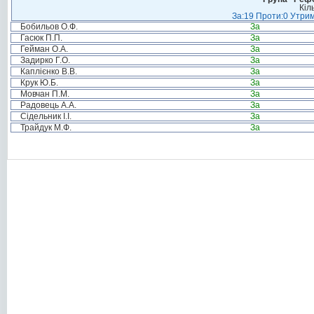
Кіл
За:19 Проти:0 Утрим
Бобильов О.Ф.
За
Гасюк П.П.
За
Гейман О.А.
За
Задирко Г.О.
За
Каплієнко В.В.
За
Крук Ю.Б.
За
Мовчан П.М.
За
Радовець А.А.
За
Сідельник І.І.
За
Трайдук М.Ф.
За