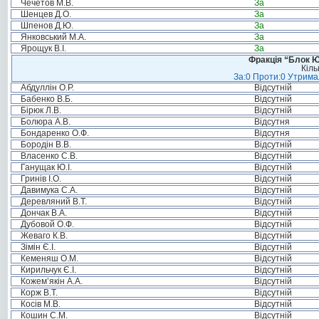
Чечетов М.В.
За
Шенцев Д.О.
За
Шпенов Д.Ю.
За
Янковський М.А.
За
Ярощук В.І.
За
Фракція “Блок Ю
Кіль
За:0 Проти:0 Утримал
Абдуллін О.Р.
Відсутній
Бабенко В.Б.
Відсутній
Бірюк Л.В.
Відсутній
Болюра А.В.
Відсутня
Бондаренко О.Ф.
Відсутня
Бородін В.В.
Відсутній
Власенко С.В.
Відсутній
Ганущак Ю.І.
Відсутній
Гринів І.О.
Відсутній
Давимука С.А.
Відсутній
Деревляний В.Т.
Відсутній
Дончак В.А.
Відсутній
Дубовой О.Ф.
Відсутній
Жеваго К.В.
Відсутній
Зімін Є.І.
Відсутній
Кеменяш О.М.
Відсутній
Кирильчук Є.І.
Відсутній
Кожем’якін А.А.
Відсутній
Корж В.Т.
Відсутній
Косів М.В.
Відсутній
Кошин С.М.
Відсутній