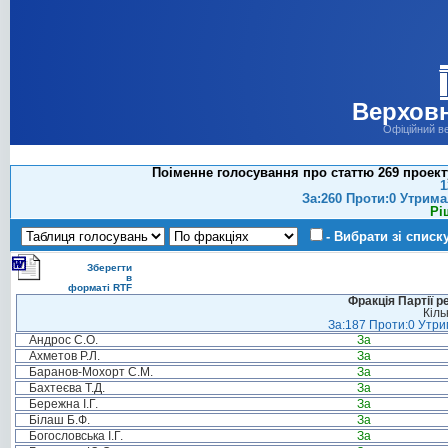
Верховн
Офіційний в
Поіменне голосування про статтю 269 проект
1
За:260 Проти:0 Утрима
Рі
- Вибрати зі списк
Зберегти
в
форматі RTF
Фракція Партії р
Кіль
За:187 Проти:0 Утрим
Андрос С.О.
За
Ахметов Р.Л.
За
Баранов-Мохорт С.М.
За
Бахтеєва Т.Д.
За
Бережна І.Г.
За
Білаш Б.Ф.
За
Богословська І.Г.
За