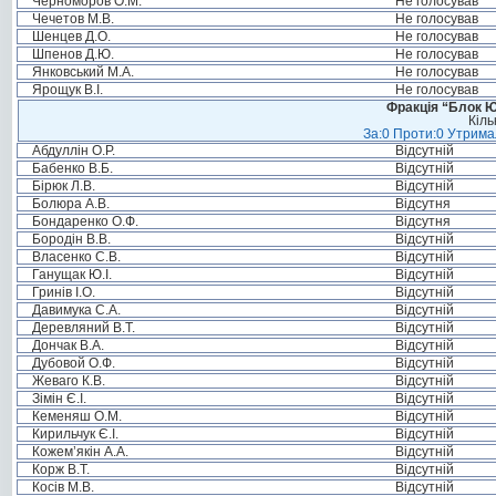
Черноморов О.М.
Не голосував
Чечетов М.В.
Не голосував
Шенцев Д.О.
Не голосував
Шпенов Д.Ю.
Не голосував
Янковський М.А.
Не голосував
Ярощук В.І.
Не голосував
Фракція “Блок Ю
Кіль
За:0 Проти:0 Утримал
Абдуллін О.Р.
Відсутній
Бабенко В.Б.
Відсутній
Бірюк Л.В.
Відсутній
Болюра А.В.
Відсутня
Бондаренко О.Ф.
Відсутня
Бородін В.В.
Відсутній
Власенко С.В.
Відсутній
Ганущак Ю.І.
Відсутній
Гринів І.О.
Відсутній
Давимука С.А.
Відсутній
Деревляний В.Т.
Відсутній
Дончак В.А.
Відсутній
Дубовой О.Ф.
Відсутній
Жеваго К.В.
Відсутній
Зімін Є.І.
Відсутній
Кеменяш О.М.
Відсутній
Кирильчук Є.І.
Відсутній
Кожем’якін А.А.
Відсутній
Корж В.Т.
Відсутній
Косів М.В.
Відсутній