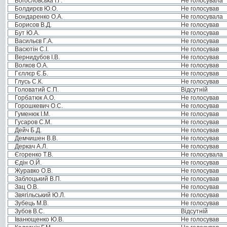
Богословська І.Г.
Не голосувала
Болдирєв Ю.О.
Не голосував
Бондаренко О.А.
Не голосувала
Борисов В.Д.
Не голосував
Бут Ю.А.
Не голосував
Васильєв Г.А.
Не голосував
Васютін С.І.
Не голосував
Вернидубов І.В.
Не голосував
Волков О.А.
Не голосував
Гєллєр Є.Б.
Не голосував
Глусь С.К.
Не голосував
Головатий С.П.
Відсутній
Горбатюк А.О.
Не голосував
Горошкевич О.С.
Не голосував
Гуменюк І.М.
Не голосував
Гусаров С.М.
Не голосував
Дейч Б.Д.
Не голосував
Демчишен В.В.
Не голосував
Деркач А.Л.
Не голосував
Єгоренко Т.В.
Не голосувала
Єдін О.Й.
Не голосував
Журавко О.В.
Не голосував
Заблоцький В.П.
Не голосував
Зац О.В.
Не голосував
Звягільський Ю.Л.
Не голосував
Зубець М.В.
Не голосував
Зубов В.С.
Відсутній
Іванющенко Ю.В.
Не голосував