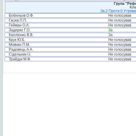
Група "Реф
Кіл
За:2 Проти:0 Утрима
Бобильов О.Ф.
Не голосував
Гасюк П.П.
Не голосував
Гейман О.А.
Не голосував
Задирко Г.О.
За
Каплієнко В.В.
За
Крук Ю.Б.
Не голосував
Мовчан П.М.
Не голосував
Радовець А.А.
Не голосував
Сідельник І.І.
Не голосував
Трайдук М.Ф.
Не голосував