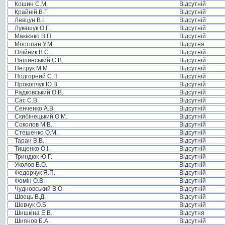
Кошин С.М.
Відсутній
Крайній В.Г.
Відсутній
Левцун В.І.
Відсутній
Лукашук О.Г.
Відсутній
Макієнко В.П.
Відсутній
Мостіпан У.М.
Відсутня
Олійник В.С.
Відсутній
Пашинський С.В.
Відсутній
Петрук М.М.
Відсутній
Подгорний С.П.
Відсутній
Прокопчук Ю.В.
Відсутній
Радковський О.В.
Відсутній
Сас С.В.
Відсутній
Сенченко А.В.
Відсутній
Скибінецький О.М.
Відсутній
Соколов М.В.
Відсутній
Стешенко О.М.
Відсутній
Таран В.В.
Відсутній
Тищенко О.І.
Відсутній
Триндюк Ю.Г.
Відсутній
Уколов В.О.
Відсутній
Федорчук Я.П.
Відсутній
Фомін О.В.
Відсутній
Чудновський В.О.
Відсутній
Швець В.Д.
Відсутній
Шевчук О.Б.
Відсутній
Шишкіна Е.В.
Відсутня
Шиянов Б.А.
Відсутній