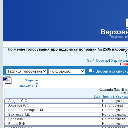
Верховн
Офіційний в
Поіменне голосування про підтримку поправки № 2596 народног
У
1
За:4 Проти:4 Утримал
Ріш
- Вибрати зі списк
Зберегти
в
форматі RTF
Фракція Партії р
Кіль
За:2 Проти:3 Утримал
Андрос С.О.
Не голосував
Ахметов Р.Л.
Не голосував
Баранов-Мохорт С.М.
Не голосував
Бахтеєва Т.Д.
Не голосувала
Бережна І.Г.
Не голосувала
Білаш Б.Ф.
Не голосував