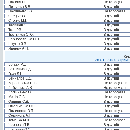
Палиця І.П.
Не голосував
Петьовка В.В.
Відсутній
Поляченко В.А.
Не голосував
Стець Ю.Я.
Відсутній
Стойко І.М.
Відсутній
Талишев Є.І.
Відсутній
Ткач Р.В.
Відсутній
Третьяков О.Ю.
Відсутній
Чорноволенко О.В.
Відсутній
Шкутяк З.В.
Відсутній
Яценюк А.П.
Відсутній
Кіл
За:0 Проти:0 Утримал
Богдан Р.Д.
Відсутній
Ветвицький Д.О.
Відсутній
Грач Л.І.
Відсутній
Зейналов Е.Д.
Відсутній
Королевська Н.Ю.
Не голосувала
Лабунська А.В.
Не голосувала
Логвиненко О.С.
Не голосував
Маліч О.В.
Не голосував
Олійник С.В.
Відсутній
Омельченко О.О.
Відсутній
Пилипенко В.П.
Не голосував
Семинога А.І.
Відсутній
Томенко М.В.
Не голосував
Чорновіл Т.В.
Відсутній
Шепелев О.О.
Відсутній