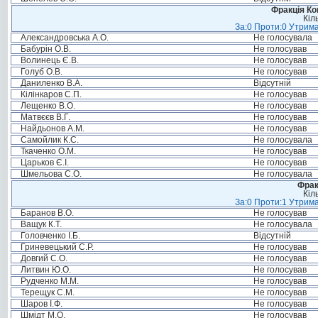
Фракція Ком
Кіл
За:0 Проти:0 Утрима
Александровська А.О.
Не голосувала
Бабурін О.В.
Не голосував
Волинець Є.В.
Не голосував
Голуб О.В.
Не голосував
Даниленко В.А.
Відсутній
Кілінкаров С.П.
Не голосував
Лещенко В.О.
Не голосував
Матвєєв В.Г.
Не голосував
Найдьонов А.М.
Не голосував
Самойлик К.С.
Не голосувала
Ткаченко О.М.
Не голосував
Царьков Є.І.
Не голосував
Шмельова С.О.
Не голосувала
Фрак
Кіл
За:0 Проти:1 Утрима
Баранов В.О.
Не голосував
Ващук К.Т.
Не голосувала
Головченко І.Б.
Відсутній
Гриневецький С.Р.
Не голосував
Довгий С.О.
Не голосував
Литвин Ю.О.
Не голосував
Рудченко М.М.
Не голосував
Терещук С.М.
Не голосував
Шаров І.Ф.
Не голосував
Шмідт М.О.
Не голосував