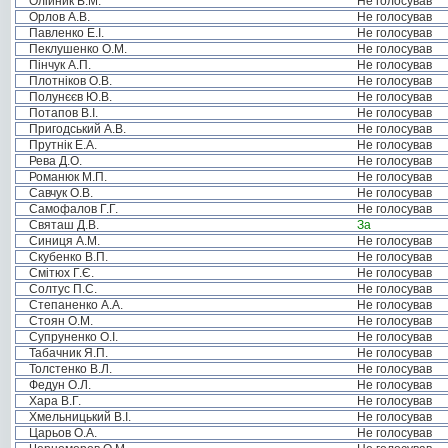
Олійник В.М.
Не голосував
Орлов А.В.
Не голосував
Павленко Е.І.
Не голосував
Пеклушенко О.М.
Не голосував
Пінчук А.П.
Не голосував
Плотніков О.В.
Не голосував
Полунєєв Ю.В.
Не голосував
Потапов В.І.
Не голосував
Пригодський А.В.
Не голосував
Прутнік Е.А.
Не голосував
Рева Д.О.
Не голосував
Романюк М.П.
Не голосував
Савчук О.В.
Не голосував
Самофалов Г.Г.
Не голосував
Святаш Д.В.
За
Синиця А.М.
Не голосував
Скубенко В.П.
Не голосував
Смітюх Г.Є.
Не голосував
Солтус П.С.
Не голосував
Степаненко А.А.
Не голосував
Стоян О.М.
Не голосував
Супруненко О.І.
Не голосував
Табачник Я.П.
Не голосував
Толстенко В.Л.
Не голосував
Федун О.Л.
Не голосував
Хара В.Г.
Не голосував
Хмельницький В.І.
Не голосував
Царьов О.А.
Не голосував