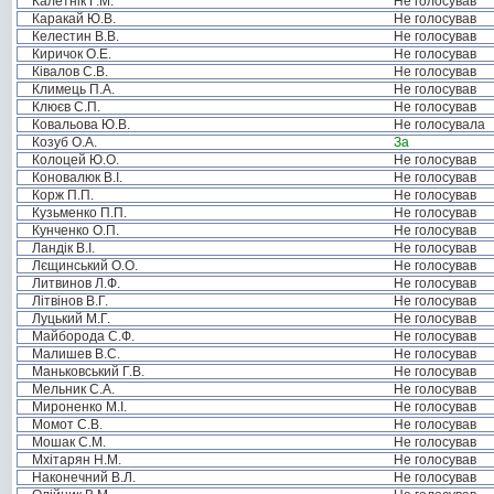
Калетнік Г.М.
Не голосував
Каракай Ю.В.
Не голосував
Келестин В.В.
Не голосував
Киричок О.Е.
Не голосував
Ківалов С.В.
Не голосував
Климець П.А.
Не голосував
Клюєв С.П.
Не голосував
Ковальова Ю.В.
Не голосувала
Козуб О.А.
За
Колоцей Ю.О.
Не голосував
Коновалюк В.І.
Не голосував
Корж П.П.
Не голосував
Кузьменко П.П.
Не голосував
Кунченко О.П.
Не голосував
Ландік В.І.
Не голосував
Лєщинський О.О.
Не голосував
Литвинов Л.Ф.
Не голосував
Літвінов В.Г.
Не голосував
Луцький М.Г.
Не голосував
Майборода С.Ф.
Не голосував
Малишев В.С.
Не голосував
Маньковський Г.В.
Не голосував
Мельник С.А.
Не голосував
Мироненко М.І.
Не голосував
Момот С.В.
Не голосував
Мошак С.М.
Не голосував
Мхітарян Н.М.
Не голосував
Наконечний В.Л.
Не голосував