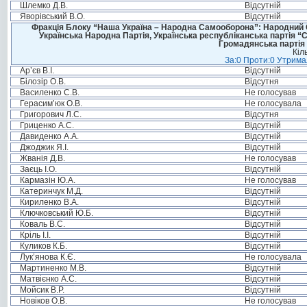
Шлемко Д.В.
Відсутній
Яворівський В.О.
Відсутній
Фракція Блоку “Наша Україна – Народна Самооборона”: Народний Со
Українська Народна Партія, Українська республіканська партія “
Громадянська партія 
Кіл
За:0 Проти:0 Утримал
Ар’єв В.І.
Відсутній
Білозір О.В.
Відсутня
Василенко С.В.
Не голосував
Герасим’юк О.В.
Не голосувала
Григорович Л.С.
Відсутня
Гриценко А.С.
Відсутній
Давиденко А.А.
Відсутній
Джоджик Я.І.
Відсутній
Жванія Д.В.
Не голосував
Заєць І.О.
Відсутній
Кармазін Ю.А.
Не голосував
Катеринчук М.Д.
Відсутній
Кириленко В.А.
Відсутній
Ключковський Ю.Б.
Відсутній
Коваль В.С.
Відсутній
Кріль І.І.
Відсутній
Куликов К.Б.
Відсутній
Лук’янова К.Є.
Не голосувала
Мартиненко М.В.
Відсутній
Матвієнко А.С.
Відсутній
Мойсик В.Р.
Відсутній
Новіков О.В.
Не голосував