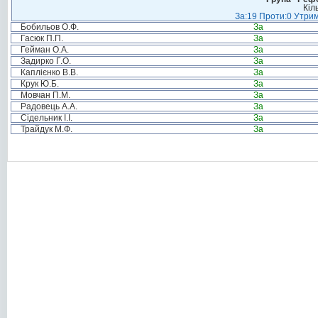
Кіл
За:19 Проти:0 Утрим
Бобильов О.Ф.
За
Гасюк П.П.
За
Гейман О.А.
За
Задирко Г.О.
За
Каплієнко В.В.
За
Крук Ю.Б.
За
Мовчан П.М.
За
Радовець А.А.
За
Сідельник І.І.
За
Трайдук М.Ф.
За