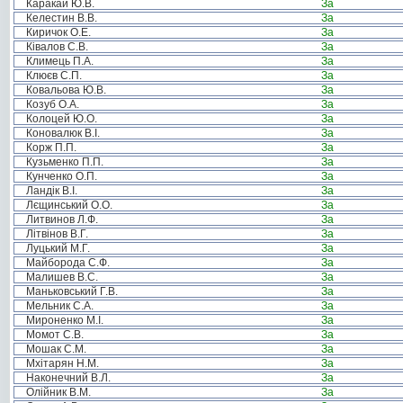
Каракай Ю.В.
За
Келестин В.В.
За
Киричок О.Е.
За
Ківалов С.В.
За
Климець П.А.
За
Клюєв С.П.
За
Ковальова Ю.В.
За
Козуб О.А.
За
Колоцей Ю.О.
За
Коновалюк В.І.
За
Корж П.П.
За
Кузьменко П.П.
За
Кунченко О.П.
За
Ландік В.І.
За
Лєщинський О.О.
За
Литвинов Л.Ф.
За
Літвінов В.Г.
За
Луцький М.Г.
За
Майборода С.Ф.
За
Малишев В.С.
За
Маньковський Г.В.
За
Мельник С.А.
За
Мироненко М.І.
За
Момот С.В.
За
Мошак С.М.
За
Мхітарян Н.М.
За
Наконечний В.Л.
За
Олійник В.М.
За