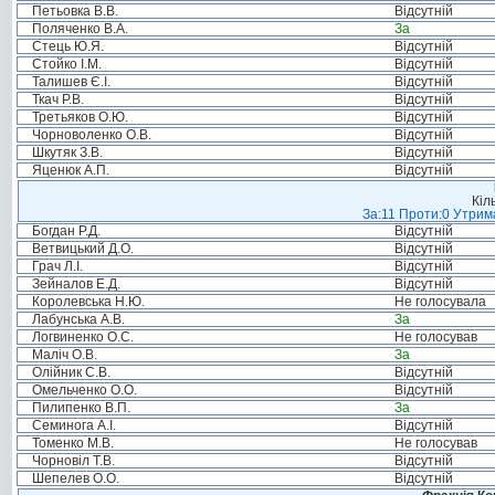
Петьовка В.В.
Відсутній
Поляченко В.А.
За
Стець Ю.Я.
Відсутній
Стойко І.М.
Відсутній
Талишев Є.І.
Відсутній
Ткач Р.В.
Відсутній
Третьяков О.Ю.
Відсутній
Чорноволенко О.В.
Відсутній
Шкутяк З.В.
Відсутній
Яценюк А.П.
Відсутній
Кіл
За:11 Проти:0 Утрима
Богдан Р.Д.
Відсутній
Ветвицький Д.О.
Відсутній
Грач Л.І.
Відсутній
Зейналов Е.Д.
Відсутній
Королевська Н.Ю.
Не голосувала
Лабунська А.В.
За
Логвиненко О.С.
Не голосував
Маліч О.В.
За
Олійник С.В.
Відсутній
Омельченко О.О.
Відсутній
Пилипенко В.П.
За
Семинога А.І.
Відсутній
Томенко М.В.
Не голосував
Чорновіл Т.В.
Відсутній
Шепелев О.О.
Відсутній