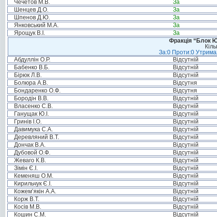
Чечетов М.В.
За
Шенцев Д.О.
За
Шпенов Д.Ю.
За
Янковський М.А.
За
Ярощук В.І.
За
Фракція “Блок Ю
Кіль
За:0 Проти:0 Утримал
Абдуллін О.Р.
Відсутній
Бабенко В.Б.
Відсутній
Бірюк Л.В.
Відсутній
Болюра А.В.
Відсутня
Бондаренко О.Ф.
Відсутня
Бородін В.В.
Відсутній
Власенко С.В.
Відсутній
Ганущак Ю.І.
Відсутній
Гринів І.О.
Відсутній
Давимука С.А.
Відсутній
Деревляний В.Т.
Відсутній
Дончак В.А.
Відсутній
Дубовой О.Ф.
Відсутній
Жеваго К.В.
Відсутній
Зімін Є.І.
Відсутній
Кеменяш О.М.
Відсутній
Кирильчук Є.І.
Відсутній
Кожем’якін А.А.
Відсутній
Корж В.Т.
Відсутній
Косів М.В.
Відсутній
Кошин С.М.
Відсутній