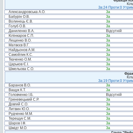
Фракція Ком
Кіл
За:24 Проти:0 Утрим
Александровська А.О.
За
Бабурін О.В.
За
Волинець Є.В.
За
Голуб О.В.
За
Даниленко В.А.
Відсутній
Кілінкаров С.П.
За
Лещенко В.О.
За
Матвєєв В.Г.
За
Найдьонов А.М.
За
Самойлик К.С.
За
Ткаченко О.М.
За
Царьков Є.І.
За
Шмельова С.О.
За
Фрак
Кіл
За:19 Проти:0 Утрим
Баранов В.О.
За
Ващук К.Т.
За
Головченко І.Б.
Відсутній
Гриневецький С.Р.
За
Довгий С.О.
За
Литвин Ю.О.
За
Рудченко М.М.
За
Терещук С.М.
За
Шаров І.Ф.
За
Шмідт М.О.
За
Група "Реф