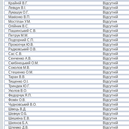
Крайній В.Г.
Відсутній
Левцун В.І.
Відсутній
Лукашук О.Г.
Відсутній
Макієнко В.П.
Відсутній
Мостіпан У.М.
Відсутня
Олійник В.С.
Відсутній
Пашинський С.В.
Відсутній
Петрук М.М.
Відсутній
Подгорний С.П.
Відсутній
Прокопчук Ю.В.
Відсутній
Радковський О.В.
Відсутній
Сас С.В.
Відсутній
Сенченко А.В.
Відсутній
Скибінецький О.М.
Відсутній
Соколов М.В.
Відсутній
Стешенко О.М.
Відсутній
Таран В.В.
Відсутній
Тищенко О.І.
Відсутній
Триндюк Ю.Г.
Відсутній
Уколов В.О.
Відсутній
Федорчук Я.П.
Відсутній
Фомін О.В.
Відсутній
Чудновський В.О.
Відсутній
Швець В.Д.
Відсутній
Шевчук О.Б.
Відсутній
Шишкіна Е.В.
Відсутня
Шиянов Б.А.
Відсутній
Шлемко Д.В.
Відсутній