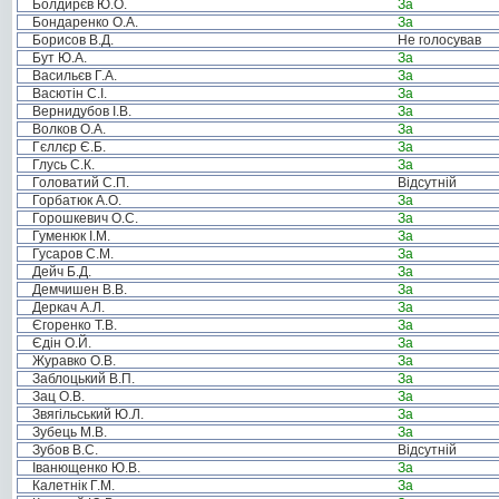
Болдирєв Ю.О.
За
Бондаренко О.А.
За
Борисов В.Д.
Не голосував
Бут Ю.А.
За
Васильєв Г.А.
За
Васютін С.І.
За
Вернидубов І.В.
За
Волков О.А.
За
Гєллєр Є.Б.
За
Глусь С.К.
За
Головатий С.П.
Відсутній
Горбатюк А.О.
За
Горошкевич О.С.
За
Гуменюк І.М.
За
Гусаров С.М.
За
Дейч Б.Д.
За
Демчишен В.В.
За
Деркач А.Л.
За
Єгоренко Т.В.
За
Єдін О.Й.
За
Журавко О.В.
За
Заблоцький В.П.
За
Зац О.В.
За
Звягільський Ю.Л.
За
Зубець М.В.
За
Зубов В.С.
Відсутній
Іванющенко Ю.В.
За
Калетнік Г.М.
За