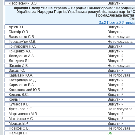
Яворівський В.О.
Відсутній
Фракція Блоку “Наша Україна – Народна Самооборона”: Народний Со
Українська Народна Партія, Українська республіканська партія “
Громадянська партія 
Кіл
За:2 Проти:0 Утримал
Ар’єв В.І.
Відсутній
Білозір О.В.
Відсутня
Василенко С.В.
Не голосував
Герасим’юк О.В.
Не голосувала
Григорович Л.С.
Відсутня
Гриценко А.С.
Відсутній
Давиденко А.А.
Відсутній
Джоджик Я.І.
Відсутній
Жванія Д.В.
Не голосував
Заєць І.О.
Відсутній
Кармазін Ю.А.
Не голосував
Катеринчук М.Д.
Відсутній
Кириленко В.А.
Відсутній
Ключковський Ю.Б.
Відсутній
Коваль В.С.
Відсутній
Кріль І.І.
Відсутній
Куликов К.Б.
Відсутній
Лук’янова К.Є.
Не голосувала
Мартиненко М.В.
Відсутній
Матвієнко А.С.
Відсутній
Мойсик В.Р.
Відсутній
Новіков О.В.
Не голосував
Палиця І.П.
За