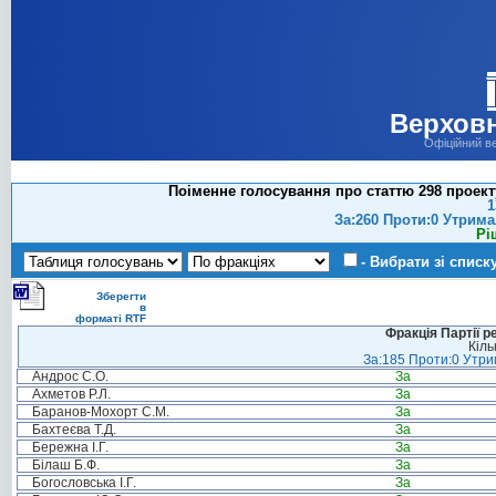
Верховн
Офіційний в
Поіменне голосування про статтю 298 проект
1
За:260 Проти:0 Утрима
Рі
- Вибрати зі списк
Зберегти
в
форматі RTF
Фракція Партії р
Кіль
За:185 Проти:0 Утрим
Андрос С.О.
За
Ахметов Р.Л.
За
Баранов-Мохорт С.М.
За
Бахтеєва Т.Д.
За
Бережна І.Г.
За
Білаш Б.Ф.
За
Богословська І.Г.
За