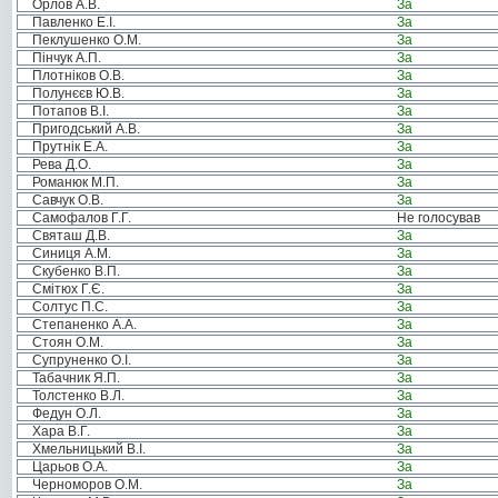
Орлов А.В.
За
Павленко Е.І.
За
Пеклушенко О.М.
За
Пінчук А.П.
За
Плотніков О.В.
За
Полунєєв Ю.В.
За
Потапов В.І.
За
Пригодський А.В.
За
Прутнік Е.А.
За
Рева Д.О.
За
Романюк М.П.
За
Савчук О.В.
За
Самофалов Г.Г.
Не голосував
Святаш Д.В.
За
Синиця А.М.
За
Скубенко В.П.
За
Смітюх Г.Є.
За
Солтус П.С.
За
Степаненко А.А.
За
Стоян О.М.
За
Супруненко О.І.
За
Табачник Я.П.
За
Толстенко В.Л.
За
Федун О.Л.
За
Хара В.Г.
За
Хмельницький В.І.
За
Царьов О.А.
За
Черноморов О.М.
За