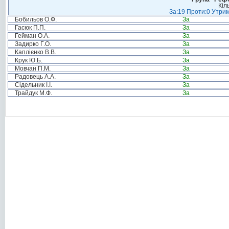
Кіл
За:19 Проти:0 Утрим
Бобильов О.Ф.
За
Гасюк П.П.
За
Гейман О.А.
За
Задирко Г.О.
За
Каплієнко В.В.
За
Крук Ю.Б.
За
Мовчан П.М.
За
Радовець А.А.
За
Сідельник І.І.
За
Трайдук М.Ф.
За