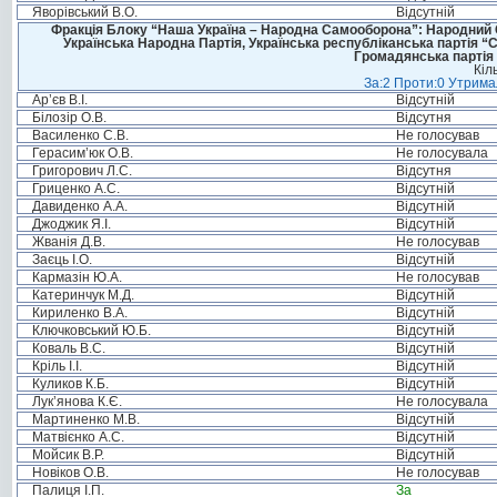
Яворівський В.О.
Відсутній
Фракція Блоку “Наша Україна – Народна Самооборона”: Народний Со
Українська Народна Партія, Українська республіканська партія “
Громадянська партія 
Кіл
За:2 Проти:0 Утримал
Ар’єв В.І.
Відсутній
Білозір О.В.
Відсутня
Василенко С.В.
Не голосував
Герасим’юк О.В.
Не голосувала
Григорович Л.С.
Відсутня
Гриценко А.С.
Відсутній
Давиденко А.А.
Відсутній
Джоджик Я.І.
Відсутній
Жванія Д.В.
Не голосував
Заєць І.О.
Відсутній
Кармазін Ю.А.
Не голосував
Катеринчук М.Д.
Відсутній
Кириленко В.А.
Відсутній
Ключковський Ю.Б.
Відсутній
Коваль В.С.
Відсутній
Кріль І.І.
Відсутній
Куликов К.Б.
Відсутній
Лук’янова К.Є.
Не голосувала
Мартиненко М.В.
Відсутній
Матвієнко А.С.
Відсутній
Мойсик В.Р.
Відсутній
Новіков О.В.
Не голосував
Палиця І.П.
За