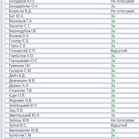
Болдирєв Ю.О.
Не голосував
Бондаренко О.А.
За
Борисов В.Д.
Не голосував
Бут Ю.А.
За
Васильєв Г.А.
За
Васютін С.І.
За
Вернидубов І.В.
За
Волков О.А.
За
Гєллєр Є.Б.
За
Глусь С.К.
За
Головатий С.П.
Відсутній
Горбатюк А.О.
За
Горошкевич О.С.
За
Гуменюк І.М.
За
Гусаров С.М.
За
Дейч Б.Д.
За
Демчишен В.В.
За
Деркач А.Л.
За
Єгоренко Т.В.
За
Єдін О.Й.
За
Журавко О.В.
За
Заблоцький В.П.
За
Зац О.В.
За
Звягільський Ю.Л.
За
Зубець М.В.
Не голосував
Зубов В.С.
Відсутній
Іванющенко Ю.В.
За
Калетнік Г.М.
За