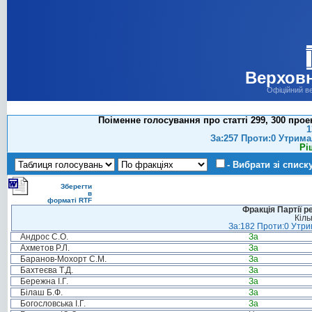
Верховн
Офіційний в
Поіменне голосування про статті 299, 300 про
1
За:257 Проти:0 Утрима
Рі
- Вибрати зі списк
Зберегти
в
форматі RTF
Фракція Партії р
Кіль
За:182 Проти:0 Утрим
Андрос С.О.
За
Ахметов Р.Л.
За
Баранов-Мохорт С.М.
За
Бахтеєва Т.Д.
За
Бережна І.Г.
За
Білаш Б.Ф.
За
Богословська І.Г.
За