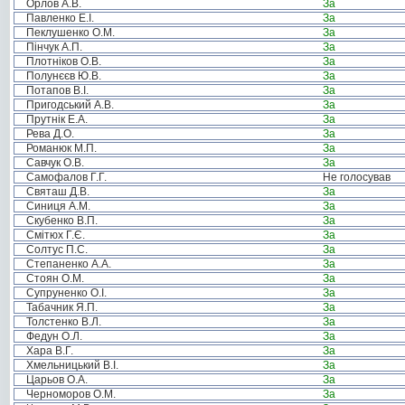
Орлов А.В.
За
Павленко Е.І.
За
Пеклушенко О.М.
За
Пінчук А.П.
За
Плотніков О.В.
За
Полунєєв Ю.В.
За
Потапов В.І.
За
Пригодський А.В.
За
Прутнік Е.А.
За
Рева Д.О.
За
Романюк М.П.
За
Савчук О.В.
За
Самофалов Г.Г.
Не голосував
Святаш Д.В.
За
Синиця А.М.
За
Скубенко В.П.
За
Смітюх Г.Є.
За
Солтус П.С.
За
Степаненко А.А.
За
Стоян О.М.
За
Супруненко О.І.
За
Табачник Я.П.
За
Толстенко В.Л.
За
Федун О.Л.
За
Хара В.Г.
За
Хмельницький В.І.
За
Царьов О.А.
За
Черноморов О.М.
За