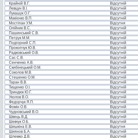
Крайній В.Г.
Відсутній
Левцун В.І.
Відсутній
Лукашук О.Г.
Відсутній
Макієнко В.П.
Відсутній
Мостіпан У.М.
Відсутня
Олійник В.С.
Відсутній
Пашинський С.В.
Відсутній
Петрук М.М.
Відсутній
Подгорний С.П.
Відсутній
Прокопчук Ю.В.
Відсутній
Радковський О.В.
Відсутній
Сас С.В.
Відсутній
Сенченко А.В.
Відсутній
Скибінецький О.М.
Відсутній
Соколов М.В.
Відсутній
Стешенко О.М.
Відсутній
Таран В.В.
Відсутній
Тищенко О.І.
Відсутній
Триндюк Ю.Г.
Відсутній
Уколов В.О.
Відсутній
Федорчук Я.П.
Відсутній
Фомін О.В.
Відсутній
Чудновський В.О.
Відсутній
Швець В.Д.
Відсутній
Шевчук О.Б.
Відсутній
Шишкіна Е.В.
Відсутня
Шиянов Б.А.
Відсутній
Шлемко Д.В.
Відсутній