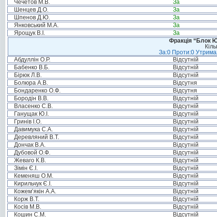
Чечетов М.В.
За
Шенцев Д.О.
За
Шпенов Д.Ю.
За
Янковський М.А.
За
Ярощук В.І.
За
Фракція “Блок Ю
Кіль
За:0 Проти:0 Утримал
Абдуллін О.Р.
Відсутній
Бабенко В.Б.
Відсутній
Бірюк Л.В.
Відсутній
Болюра А.В.
Відсутня
Бондаренко О.Ф.
Відсутня
Бородін В.В.
Відсутній
Власенко С.В.
Відсутній
Ганущак Ю.І.
Відсутній
Гринів І.О.
Відсутній
Давимука С.А.
Відсутній
Деревляний В.Т.
Відсутній
Дончак В.А.
Відсутній
Дубовой О.Ф.
Відсутній
Жеваго К.В.
Відсутній
Зімін Є.І.
Відсутній
Кеменяш О.М.
Відсутній
Кирильчук Є.І.
Відсутній
Кожем’якін А.А.
Відсутній
Корж В.Т.
Відсутній
Косів М.В.
Відсутній
Кошин С.М.
Відсутній