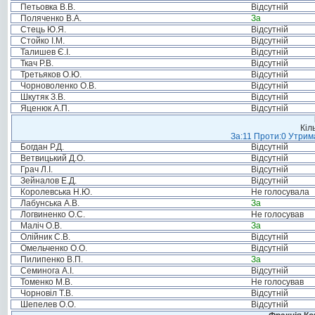
Петьовка В.В.
Відсутній
Поляченко В.А.
За
Стець Ю.Я.
Відсутній
Стойко І.М.
Відсутній
Талишев Є.І.
Відсутній
Ткач Р.В.
Відсутній
Третьяков О.Ю.
Відсутній
Чорноволенко О.В.
Відсутній
Шкутяк З.В.
Відсутній
Яценюк А.П.
Відсутній
Кіл
За:11 Проти:0 Утрима
Богдан Р.Д.
Відсутній
Ветвицький Д.О.
Відсутній
Грач Л.І.
Відсутній
Зейналов Е.Д.
Відсутній
Королевська Н.Ю.
Не голосувала
Лабунська А.В.
За
Логвиненко О.С.
Не голосував
Маліч О.В.
За
Олійник С.В.
Відсутній
Омельченко О.О.
Відсутній
Пилипенко В.П.
За
Семинога А.І.
Відсутній
Томенко М.В.
Не голосував
Чорновіл Т.В.
Відсутній
Шепелев О.О.
Відсутній