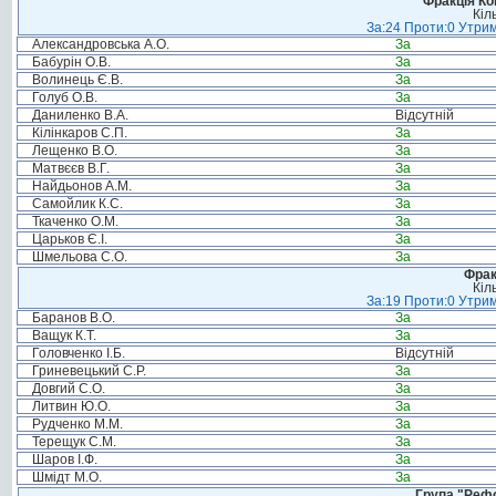
Фракція Ком
Кіл
За:24 Проти:0 Утрим
Александровська А.О.
За
Бабурін О.В.
За
Волинець Є.В.
За
Голуб О.В.
За
Даниленко В.А.
Відсутній
Кілінкаров С.П.
За
Лещенко В.О.
За
Матвєєв В.Г.
За
Найдьонов А.М.
За
Самойлик К.С.
За
Ткаченко О.М.
За
Царьков Є.І.
За
Шмельова С.О.
За
Фрак
Кіл
За:19 Проти:0 Утрим
Баранов В.О.
За
Ващук К.Т.
За
Головченко І.Б.
Відсутній
Гриневецький С.Р.
За
Довгий С.О.
За
Литвин Ю.О.
За
Рудченко М.М.
За
Терещук С.М.
За
Шаров І.Ф.
За
Шмідт М.О.
За
Група "Реф