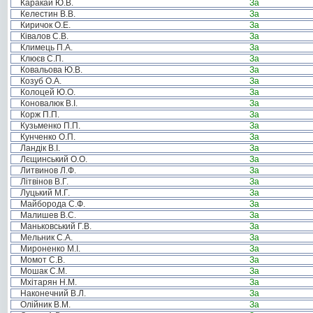
Каракай Ю.В.
За
Келестин В.В.
За
Киричок О.Е.
За
Ківалов С.В.
За
Климець П.А.
За
Клюєв С.П.
За
Ковальова Ю.В.
За
Козуб О.А.
За
Колоцей Ю.О.
За
Коновалюк В.І.
За
Корж П.П.
За
Кузьменко П.П.
За
Кунченко О.П.
За
Ландік В.І.
За
Лєщинський О.О.
За
Литвинов Л.Ф.
За
Літвінов В.Г.
За
Луцький М.Г.
За
Майборода С.Ф.
За
Малишев В.С.
За
Маньковський Г.В.
За
Мельник С.А.
За
Мироненко М.І.
За
Момот С.В.
За
Мошак С.М.
За
Мхітарян Н.М.
За
Наконечний В.Л.
За
Олійник В.М.
За