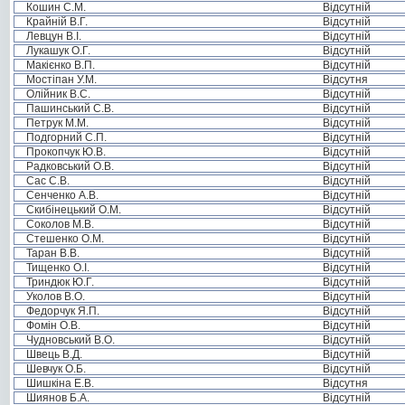
Кошин С.М.
Відсутній
Крайній В.Г.
Відсутній
Левцун В.І.
Відсутній
Лукашук О.Г.
Відсутній
Макієнко В.П.
Відсутній
Мостіпан У.М.
Відсутня
Олійник В.С.
Відсутній
Пашинський С.В.
Відсутній
Петрук М.М.
Відсутній
Подгорний С.П.
Відсутній
Прокопчук Ю.В.
Відсутній
Радковський О.В.
Відсутній
Сас С.В.
Відсутній
Сенченко А.В.
Відсутній
Скибінецький О.М.
Відсутній
Соколов М.В.
Відсутній
Стешенко О.М.
Відсутній
Таран В.В.
Відсутній
Тищенко О.І.
Відсутній
Триндюк Ю.Г.
Відсутній
Уколов В.О.
Відсутній
Федорчук Я.П.
Відсутній
Фомін О.В.
Відсутній
Чудновський В.О.
Відсутній
Швець В.Д.
Відсутній
Шевчук О.Б.
Відсутній
Шишкіна Е.В.
Відсутня
Шиянов Б.А.
Відсутній