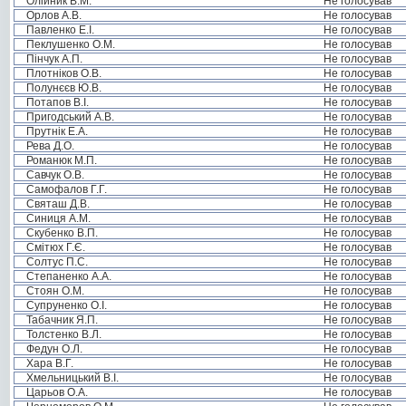
Олійник В.М.
Не голосував
Орлов А.В.
Не голосував
Павленко Е.І.
Не голосував
Пеклушенко О.М.
Не голосував
Пінчук А.П.
Не голосував
Плотніков О.В.
Не голосував
Полунєєв Ю.В.
Не голосував
Потапов В.І.
Не голосував
Пригодський А.В.
Не голосував
Прутнік Е.А.
Не голосував
Рева Д.О.
Не голосував
Романюк М.П.
Не голосував
Савчук О.В.
Не голосував
Самофалов Г.Г.
Не голосував
Святаш Д.В.
Не голосував
Синиця А.М.
Не голосував
Скубенко В.П.
Не голосував
Смітюх Г.Є.
Не голосував
Солтус П.С.
Не голосував
Степаненко А.А.
Не голосував
Стоян О.М.
Не голосував
Супруненко О.І.
Не голосував
Табачник Я.П.
Не голосував
Толстенко В.Л.
Не голосував
Федун О.Л.
Не голосував
Хара В.Г.
Не голосував
Хмельницький В.І.
Не голосував
Царьов О.А.
Не голосував