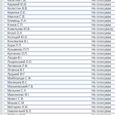
Калетнік Г.М.
Не голосував
Каракай Ю.В.
Не голосував
Келестин В.В.
Не голосував
Киричок О.Е.
Не голосував
Ківалов С.В.
Не голосував
Климець П.А.
Не голосував
Клюєв С.П.
Не голосував
Ковальова Ю.В.
Не голосувала
Козуб О.А.
Не голосував
Колоцей Ю.О.
Не голосував
Коновалюк В.І.
Не голосував
Корж П.П.
Не голосував
Кузьменко П.П.
Не голосував
Кунченко О.П.
Не голосував
Ландік В.І.
Не голосував
Лєщинський О.О.
Не голосував
Литвинов Л.Ф.
Не голосував
Літвінов В.Г.
Не голосував
Луцький М.Г.
Не голосував
Майборода С.Ф.
Не голосував
Малишев В.С.
Не голосував
Маньковський Г.В.
Не голосував
Мельник С.А.
Не голосував
Мироненко М.І.
Не голосував
Момот С.В.
Не голосував
Мошак С.М.
Не голосував
Мхітарян Н.М.
Не голосував
Наконечний В.Л.
Не голосував