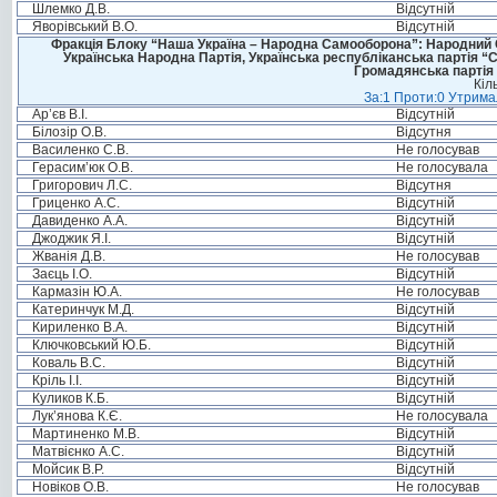
Шлемко Д.В.
Відсутній
Яворівський В.О.
Відсутній
Фракція Блоку “Наша Україна – Народна Самооборона”: Народний Со
Українська Народна Партія, Українська республіканська партія “
Громадянська партія 
Кіл
За:1 Проти:0 Утримал
Ар’єв В.І.
Відсутній
Білозір О.В.
Відсутня
Василенко С.В.
Не голосував
Герасим’юк О.В.
Не голосувала
Григорович Л.С.
Відсутня
Гриценко А.С.
Відсутній
Давиденко А.А.
Відсутній
Джоджик Я.І.
Відсутній
Жванія Д.В.
Не голосував
Заєць І.О.
Відсутній
Кармазін Ю.А.
Не голосував
Катеринчук М.Д.
Відсутній
Кириленко В.А.
Відсутній
Ключковський Ю.Б.
Відсутній
Коваль В.С.
Відсутній
Кріль І.І.
Відсутній
Куликов К.Б.
Відсутній
Лук’янова К.Є.
Не голосувала
Мартиненко М.В.
Відсутній
Матвієнко А.С.
Відсутній
Мойсик В.Р.
Відсутній
Новіков О.В.
Не голосував