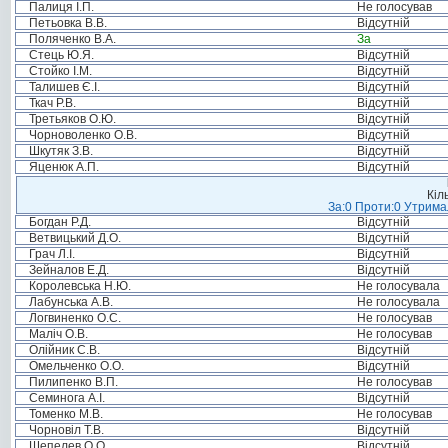
Палиця І.П.
Не голосував
Петьовка В.В.
Відсутній
Поляченко В.А.
За
Стець Ю.Я.
Відсутній
Стойко І.М.
Відсутній
Талишев Є.І.
Відсутній
Ткач Р.В.
Відсутній
Третьяков О.Ю.
Відсутній
Чорноволенко О.В.
Відсутній
Шкутяк З.В.
Відсутній
Яценюк А.П.
Відсутній
Кіл
За:0 Проти:0 Утримал
Богдан Р.Д.
Відсутній
Ветвицький Д.О.
Відсутній
Грач Л.І.
Відсутній
Зейналов Е.Д.
Відсутній
Королевська Н.Ю.
Не голосувала
Лабунська А.В.
Не голосувала
Логвиненко О.С.
Не голосував
Маліч О.В.
Не голосував
Олійник С.В.
Відсутній
Омельченко О.О.
Відсутній
Пилипенко В.П.
Не голосував
Семинога А.І.
Відсутній
Томенко М.В.
Не голосував
Чорновіл Т.В.
Відсутній
Шепелев О.О.
Відсутній