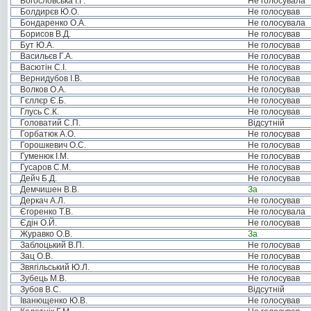
Богословська І.Г.
Не голосувала
Болдирєв Ю.О.
Не голосував
Бондаренко О.А.
Не голосувала
Борисов В.Д.
Не голосував
Бут Ю.А.
Не голосував
Васильєв Г.А.
Не голосував
Васютін С.І.
Не голосував
Вернидубов І.В.
Не голосував
Волков О.А.
Не голосував
Гєллєр Є.Б.
Не голосував
Глусь С.К.
Не голосував
Головатий С.П.
Відсутній
Горбатюк А.О.
Не голосував
Горошкевич О.С.
Не голосував
Гуменюк І.М.
Не голосував
Гусаров С.М.
Не голосував
Дейч Б.Д.
Не голосував
Демчишен В.В.
За
Деркач А.Л.
Не голосував
Єгоренко Т.В.
Не голосувала
Єдін О.Й.
Не голосував
Журавко О.В.
За
Заблоцький В.П.
Не голосував
Зац О.В.
Не голосував
Звягільський Ю.Л.
Не голосував
Зубець М.В.
Не голосував
Зубов В.С.
Відсутній
Іванющенко Ю.В.
Не голосував