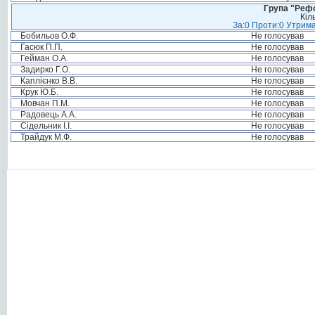
Група "Реф
Кіл
За:0 Проти:0 Утрима
Бобильов О.Ф.
Не голосував
Гасюк П.П.
Не голосував
Гейман О.А.
Не голосував
Задирко Г.О.
Не голосував
Каплієнко В.В.
Не голосував
Крук Ю.Б.
Не голосував
Мовчан П.М.
Не голосував
Радовець А.А.
Не голосував
Сідельник І.І.
Не голосував
Трайдук М.Ф.
Не голосував