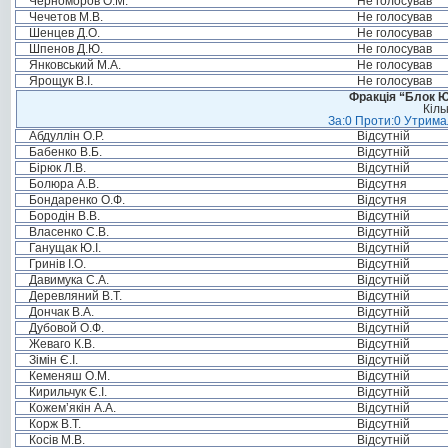
Черноморов О.М.
Не голосував
Чечетов М.В.
Не голосував
Шенцев Д.О.
Не голосував
Шпенов Д.Ю.
Не голосував
Янковський М.А.
Не голосував
Ярощук В.І.
Не голосував
Фракція “Блок Ю
Кіль
За:0 Проти:0 Утримал
Абдуллін О.Р.
Відсутній
Бабенко В.Б.
Відсутній
Бірюк Л.В.
Відсутній
Болюра А.В.
Відсутня
Бондаренко О.Ф.
Відсутня
Бородін В.В.
Відсутній
Власенко С.В.
Відсутній
Ганущак Ю.І.
Відсутній
Гринів І.О.
Відсутній
Давимука С.А.
Відсутній
Деревляний В.Т.
Відсутній
Дончак В.А.
Відсутній
Дубовой О.Ф.
Відсутній
Жеваго К.В.
Відсутній
Зімін Є.І.
Відсутній
Кеменяш О.М.
Відсутній
Кирильчук Є.І.
Відсутній
Кожем’якін А.А.
Відсутній
Корж В.Т.
Відсутній
Косів М.В.
Відсутній