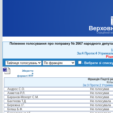
Верховн
Офіційний в
Поіменне голосування про поправку № 2667 народного депутат
1
За:4 Проти:4 Утримал
Ріш
- Вибрати зі списк
Зберегти
в
форматі RTF
Фракція Партії р
Кіль
За:3 Проти:2 Утримал
Андрос С.О.
Не голосував
Ахметов Р.Л.
Не голосував
Баранов-Мохорт С.М.
Не голосував
Бахтеєва Т.Д.
Не голосувала
Бережна І.Г.
Не голосувала
Білаш Б.Ф.
Не голосував