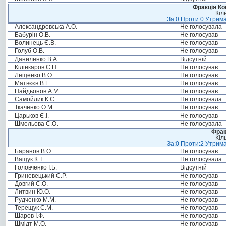
Фракція Ком
Кіл
За:0 Проти:0 Утрима
Александровська А.О.
Не голосувала
Бабурін О.В.
Не голосував
Волинець Є.В.
Не голосував
Голуб О.В.
Не голосував
Даниленко В.А.
Відсутній
Кілінкаров С.П.
Не голосував
Лещенко В.О.
Не голосував
Матвєєв В.Г.
Не голосував
Найдьонов А.М.
Не голосував
Самойлик К.С.
Не голосувала
Ткаченко О.М.
Не голосував
Царьков Є.І.
Не голосував
Шмельова С.О.
Не голосувала
Фрак
Кіл
За:0 Проти:2 Утрима
Баранов В.О.
Не голосував
Ващук К.Т.
Не голосувала
Головченко І.Б.
Відсутній
Гриневецький С.Р.
Не голосував
Довгий С.О.
Не голосував
Литвин Ю.О.
Не голосував
Рудченко М.М.
Не голосував
Терещук С.М.
Не голосував
Шаров І.Ф.
Не голосував
Шмідт М.О.
Не голосував