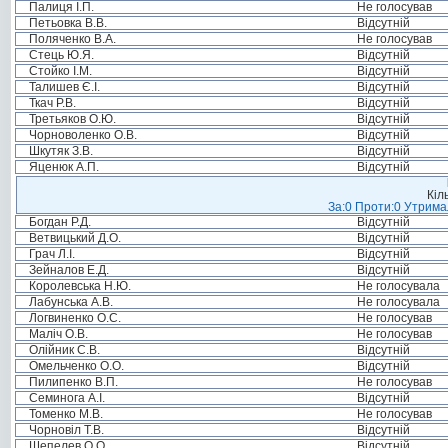
Палиця І.П.
Не голосував
Петьовка В.В.
Відсутній
Поляченко В.А.
Не голосував
Стець Ю.Я.
Відсутній
Стойко І.М.
Відсутній
Талишев Є.І.
Відсутній
Ткач Р.В.
Відсутній
Третьяков О.Ю.
Відсутній
Чорноволенко О.В.
Відсутній
Шкутяк З.В.
Відсутній
Яценюк А.П.
Відсутній
Кіл
За:0 Проти:0 Утримал
Богдан Р.Д.
Відсутній
Ветвицький Д.О.
Відсутній
Грач Л.І.
Відсутній
Зейналов Е.Д.
Відсутній
Королевська Н.Ю.
Не голосувала
Лабунська А.В.
Не голосувала
Логвиненко О.С.
Не голосував
Маліч О.В.
Не голосував
Олійник С.В.
Відсутній
Омельченко О.О.
Відсутній
Пилипенко В.П.
Не голосував
Семинога А.І.
Відсутній
Томенко М.В.
Не голосував
Чорновіл Т.В.
Відсутній
Шепелев О.О.
Відсутній