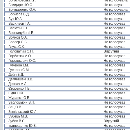
Богословська І.Г.
Не голосувала
Болдирєв Ю.О.
Не голосував
Бондаренко О.А.
Не голосувала
Борисов В.Д.
Не голосував
Бут Ю.А.
Не голосував
Васильєв Г.А.
Не голосував
Васютін С.І.
Не голосував
Вернидубов І.В.
Не голосував
Волков О.А.
Не голосував
Гєллєр Є.Б.
Не голосував
Глусь С.К.
Не голосував
Головатий С.П.
Відсутній
Горбатюк А.О.
Не голосував
Горошкевич О.С.
Не голосував
Гуменюк І.М.
Не голосував
Гусаров С.М.
Не голосував
Дейч Б.Д.
Не голосував
Демчишен В.В.
Не голосував
Деркач А.Л.
Не голосував
Єгоренко Т.В.
Не голосувала
Єдін О.Й.
Не голосував
Журавко О.В.
Не голосував
Заблоцький В.П.
Не голосував
Зац О.В.
Не голосував
Звягільський Ю.Л.
Не голосував
Зубець М.В.
Не голосував
Зубов В.С.
Відсутній
Іванющенко Ю.В.
Не голосував