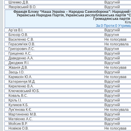
Шлемко Д.В.
Відсутній
Яворівський В.О.
Відсутній
Фракція Блоку “Наша Україна – Народна Самооборона”: Народний Со
Українська Народна Партія, Українська республіканська партія “
Громадянська партія 
Кіл
За:0 Проти:0 Утримал
Ар’єв В.І.
Відсутній
Білозір О.В.
Відсутня
Василенко С.В.
Не голосував
Герасим’юк О.В.
Не голосувала
Григорович Л.С.
Відсутня
Гриценко А.С.
Відсутній
Давиденко А.А.
Відсутній
Джоджик Я.І.
Відсутній
Жванія Д.В.
Не голосував
Заєць І.О.
Відсутній
Кармазін Ю.А.
Не голосував
Катеринчук М.Д.
Відсутній
Кириленко В.А.
Відсутній
Ключковський Ю.Б.
Відсутній
Коваль В.С.
Відсутній
Кріль І.І.
Відсутній
Куликов К.Б.
Відсутній
Лук’янова К.Є.
Не голосувала
Мартиненко М.В.
Відсутній
Матвієнко А.С.
Відсутній
Мойсик В.Р.
Відсутній
Новіков О.В.
Не голосував