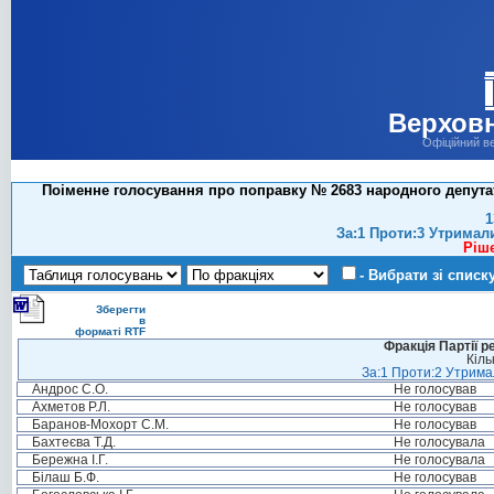
Верховн
Офіційний в
Поіменне голосування про поправку № 2683 народного депутат
1
За:1 Проти:3 Утримал
Ріш
- Вибрати зі списк
Зберегти
в
форматі RTF
Фракція Партії р
Кіль
За:1 Проти:2 Утримал
Андрос С.О.
Не голосував
Ахметов Р.Л.
Не голосував
Баранов-Мохорт С.М.
Не голосував
Бахтеєва Т.Д.
Не голосувала
Бережна І.Г.
Не голосувала
Білаш Б.Ф.
Не голосував