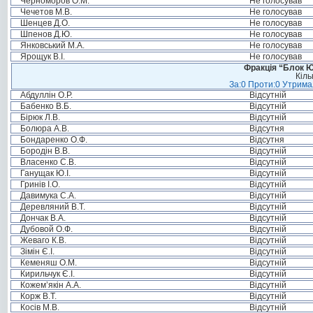
Черноморов О.М.
Не голосував
Чечетов М.В.
Не голосував
Шенцев Д.О.
Не голосував
Шпенов Д.Ю.
Не голосував
Янковський М.А.
Не голосував
Ярощук В.І.
Не голосував
Фракція “Блок Ю
Кіль
За:0 Проти:0 Утримал
Абдуллін О.Р.
Відсутній
Бабенко В.Б.
Відсутній
Бірюк Л.В.
Відсутній
Болюра А.В.
Відсутня
Бондаренко О.Ф.
Відсутня
Бородін В.В.
Відсутній
Власенко С.В.
Відсутній
Ганущак Ю.І.
Відсутній
Гринів І.О.
Відсутній
Давимука С.А.
Відсутній
Деревляний В.Т.
Відсутній
Дончак В.А.
Відсутній
Дубовой О.Ф.
Відсутній
Жеваго К.В.
Відсутній
Зімін Є.І.
Відсутній
Кеменяш О.М.
Відсутній
Кирильчук Є.І.
Відсутній
Кожем’якін А.А.
Відсутній
Корж В.Т.
Відсутній
Косів М.В.
Відсутній