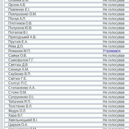
Олійник В.М.
Не голосував
Орлов А.В.
Не голосував
Павленко Е.І.
Не голосував
Пеклушенко О.М.
Не голосував
Пінчук А.П.
Не голосував
Плотніков О.В.
Не голосував
Полунєєв Ю.В.
Не голосував
Потапов В.І.
Не голосував
Пригодський А.В.
Не голосував
Прутнік Е.А.
Не голосував
Рева Д.О.
Не голосував
Романюк М.П.
Утримався
Савчук О.В.
Не голосував
Самофалов Г.Г.
Не голосував
Святаш Д.В.
Не голосував
Синиця А.М.
Не голосував
Скубенко В.П.
Не голосував
Смітюх Г.Є.
Не голосував
Солтус П.С.
Не голосував
Степаненко А.А.
Не голосував
Стоян О.М.
Не голосував
Супруненко О.І.
Не голосував
Табачник Я.П.
Не голосував
Толстенко В.Л.
Не голосував
Федун О.Л.
Не голосував
Хара В.Г.
Не голосував
Хмельницький В.І.
Не голосував
Царьов О.А.
Не голосував