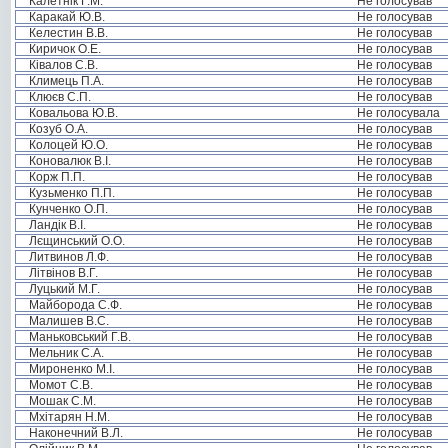
Калетнік Г.М.
Не голосував
Каракай Ю.В.
Не голосував
Келестин В.В.
Не голосував
Киричок О.Е.
Не голосував
Ківалов С.В.
Не голосував
Климець П.А.
Не голосував
Клюєв С.П.
Не голосував
Ковальова Ю.В.
Не голосувала
Козуб О.А.
Не голосував
Колоцей Ю.О.
Не голосував
Коновалюк В.І.
Не голосував
Корж П.П.
Не голосував
Кузьменко П.П.
Не голосував
Кунченко О.П.
Не голосував
Ландік В.І.
Не голосував
Лєщинський О.О.
Не голосував
Литвинов Л.Ф.
Не голосував
Літвінов В.Г.
Не голосував
Луцький М.Г.
Не голосував
Майборода С.Ф.
Не голосував
Малишев В.С.
Не голосував
Маньковський Г.В.
Не голосував
Мельник С.А.
Не голосував
Мироненко М.І.
Не голосував
Момот С.В.
Не голосував
Мошак С.М.
Не голосував
Мхітарян Н.М.
Не голосував
Наконечний В.Л.
Не голосував