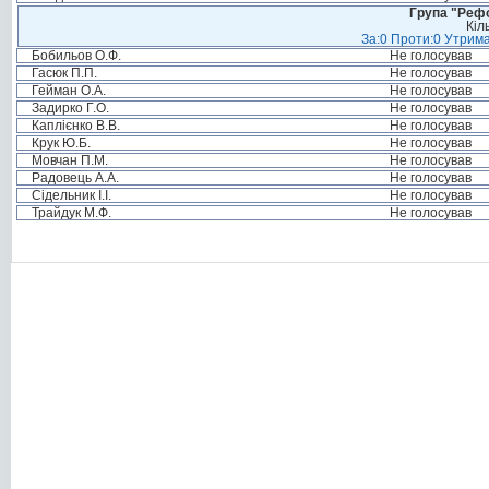
Група "Реф
Кіл
За:0 Проти:0 Утрима
Бобильов О.Ф.
Не голосував
Гасюк П.П.
Не голосував
Гейман О.А.
Не голосував
Задирко Г.О.
Не голосував
Каплієнко В.В.
Не голосував
Крук Ю.Б.
Не голосував
Мовчан П.М.
Не голосував
Радовець А.А.
Не голосував
Сідельник І.І.
Не голосував
Трайдук М.Ф.
Не голосував