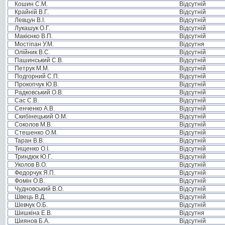
Кошин С.М.
Відсутній
Крайній В.Г.
Відсутній
Левцун В.І.
Відсутній
Лукашук О.Г.
Відсутній
Макієнко В.П.
Відсутній
Мостіпан У.М.
Відсутня
Олійник В.С.
Відсутній
Пашинський С.В.
Відсутній
Петрук М.М.
Відсутній
Подгорний С.П.
Відсутній
Прокопчук Ю.В.
Відсутній
Радковський О.В.
Відсутній
Сас С.В.
Відсутній
Сенченко А.В.
Відсутній
Скибінецький О.М.
Відсутній
Соколов М.В.
Відсутній
Стешенко О.М.
Відсутній
Таран В.В.
Відсутній
Тищенко О.І.
Відсутній
Триндюк Ю.Г.
Відсутній
Уколов В.О.
Відсутній
Федорчук Я.П.
Відсутній
Фомін О.В.
Відсутній
Чудновський В.О.
Відсутній
Швець В.Д.
Відсутній
Шевчук О.Б.
Відсутній
Шишкіна Е.В.
Відсутня
Шиянов Б.А.
Відсутній