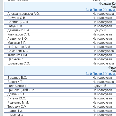
Фракція Ком
Кіл
За:0 Проти:0 Утрима
Александровська А.О.
Не голосувала
Бабурін О.В.
Не голосував
Волинець Є.В.
Не голосував
Голуб О.В.
Не голосував
Даниленко В.А.
Відсутній
Кілінкаров С.П.
Не голосував
Лещенко В.О.
Не голосував
Матвєєв В.Г.
Не голосував
Найдьонов А.М.
Не голосував
Самойлик К.С.
Не голосувала
Ткаченко О.М.
Не голосував
Царьков Є.І.
Не голосував
Шмельова С.О.
Не голосувала
Фрак
Кіл
За:0 Проти:1 Утрима
Баранов В.О.
Не голосував
Ващук К.Т.
Не голосувала
Головченко І.Б.
Відсутній
Гриневецький С.Р.
Не голосував
Довгий С.О.
Не голосував
Литвин Ю.О.
Не голосував
Рудченко М.М.
Не голосував
Терещук С.М.
Не голосував
Шаров І.Ф.
Не голосував
Шмідт М.О.
Не голосував