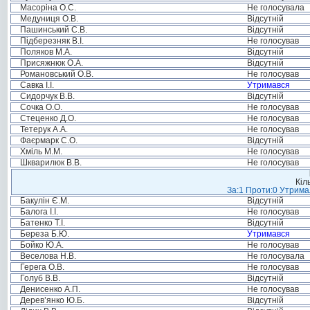
Масоріна О.С.
Не голосувала
Медуниця О.В.
Відсутній
Пашинський С.В.
Відсутній
Підберезняк В.І.
Не голосував
Поляков М.А.
Відсутній
Присяжнюк О.А.
Відсутній
Романовський О.В.
Не голосував
Савка І.І.
Утримався
Сидорчук В.В.
Відсутній
Сочка О.О.
Не голосував
Стеценко Д.О.
Не голосував
Тетерук А.А.
Не голосував
Фаєрмарк С.О.
Відсутній
Хміль М.М.
Не голосував
Шкварилюк В.В.
Не голосував
Кіл
За:1 Проти:0 Утримал
Бакулін Є.М.
Відсутній
Балога І.І.
Не голосував
Батенко Т.І.
Відсутній
Береза Б.Ю.
Утримався
Бойко Ю.А.
Не голосував
Веселова Н.В.
Не голосувала
Герега О.В.
Не голосував
Голуб В.В.
Відсутній
Денисенко А.П.
Не голосував
Дерев’янко Ю.Б.
Відсутній