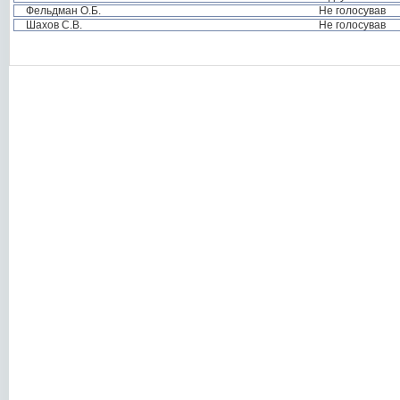
Фельдман О.Б.
Не голосував
Шахов С.В.
Не голосував