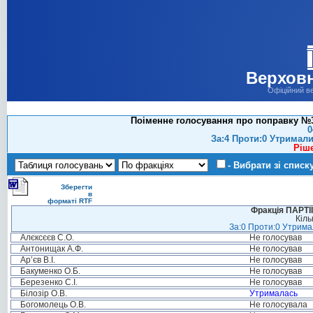
Верховн
Офіційний в
Поіменне голосування про поправку №31
0
За:4 Проти:0 Утримали
Ріш
- Вибрати зі списк
Зберегти
в
форматі RTF
Фракція ПАРТ
Кіль
За:0 Проти:0 Утримал
Алєксєєв С.О.
Не голосував
Антонищак А.Ф.
Не голосував
Ар’єв В.І.
Не голосував
Бакуменко О.Б.
Не голосував
Березенко С.І.
Не голосував
Білозір О.В.
Утрималась
Богомолець О.В.
Не голосувала