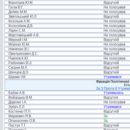
Воропаєв Ю.М.
Відсутній
Гусак В.Г.
Не голосував
Добкін М.М.
Не голосував
Звягільський Ю.Л.
Відсутній
Кісельов А.М.
Не голосував
Колєсніков Д.В.
Не голосував
Ларін С.М.
Не голосував
Мартовицький А.В.
Не голосував
Мирний І.М.
Відсутній
Мороко Ю.М.
Не голосував
Німченко В.І.
Не голосував
Омельянович Д.С.
Відсутній
Павлов К.Ю.
Не голосував
Рабінович В.З.
Відсутній
Скорик М.Л.
Відсутній
Шенцев Д.О.
Відсутній
Шурма І.М.
Утримався
Фракція Політичної
Кіл
За:3 Проти:0 Утрима
Бабак А.В.
Утрималась
Войціцька В.М.
Відсутня
Діденко І.А.
Не голосував
Зубач Л.Л.
Утримався
Костенко П.П.
Відсутній
Маркевич Я.В.
За
Опанасенко О.В.
За
Пастух Т.Т.
Відсутній