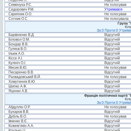
Подоляк І.І.
Відсутня
Семенуха Р.С.
Не голосував
Сидорович Р.М.
Утримався
Скрипник О.О.
Не голосував
Сотник О.С.
Не голосувала
Група "
Кіл
За:0 Проти:0 Утрима
Барвіненко В.Д.
Відсутній
Біловол О.М.
Відсутній
Бондар В.В.
Відсутній
Гуляєв В.О.
Відсутній
Ільюк А.О.
Відсутній
Кіссе А.І.
Відсутній
Кулініч О.І.
Відсутній
Мисик В.Ю.
Не голосував
Писаренко В.В.
Відсутній
Развадовський В.Й.
Не голосував
Хомутиннік В.Ю.
Відсутній
Шипко А.Ф.
Відсутній
Яценко А.В.
Відсутній
Фракція політичної партії
Кіл
За:0 Проти:0 Утрима
Абдуллін О.Р.
Не голосував
Бухарєв В.В.
Відсутній
Дубіль В.О.
Не голосував
Івченко В.Є.
Відсутній
Кожем’якін А.А.
Відсутній
Крулько І.І.
Відсутній