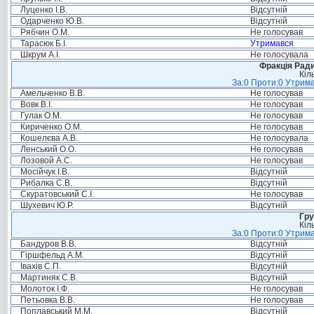
Луценко І.В.
Відсутній
Одарченко Ю.В.
Відсутній
Рябчин О.М.
Не голосував
Тарасюк Б.І.
Утримався
Шкрум А.І.
Не голосувала
Фракція Ради
Кіл
За:0 Проти:0 Утрима
Амельченко В.В.
Не голосував
Вовк В.І.
Не голосував
Гулак О.М.
Не голосував
Кириченко О.М.
Не голосував
Кошелєва А.В.
Не голосувала
Ленський О.О.
Не голосував
Лозовой А.С.
Не голосував
Мосійчук І.В.
Відсутній
Рибалка С.В.
Відсутній
Скуратовський С.І.
Не голосував
Шухевич Ю.Р.
Відсутній
Гру
Кіл
За:0 Проти:0 Утрима
Бандуров В.В.
Відсутній
Гіршфельд А.М.
Відсутній
Івахів С.П.
Відсутній
Мартиняк С.В.
Відсутній
Молоток І.Ф.
Не голосував
Петьовка В.В.
Не голосував
Поплавський М.М.
Відсутній