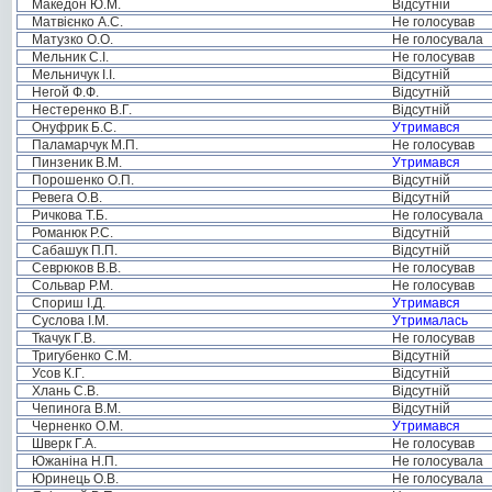
Македон Ю.М.
Відсутній
Матвієнко А.С.
Не голосував
Матузко О.О.
Не голосувала
Мельник С.І.
Не голосував
Мельничук І.І.
Відсутній
Негой Ф.Ф.
Відсутній
Нестеренко В.Г.
Відсутній
Онуфрик Б.С.
Утримався
Паламарчук М.П.
Не голосував
Пинзеник В.М.
Утримався
Порошенко О.П.
Відсутній
Ревега О.В.
Відсутній
Ричкова Т.Б.
Не голосувала
Романюк Р.С.
Відсутній
Сабашук П.П.
Відсутній
Севрюков В.В.
Не голосував
Сольвар Р.М.
Не голосував
Спориш І.Д.
Утримався
Суслова І.М.
Утрималась
Ткачук Г.В.
Не голосував
Тригубенко С.М.
Відсутній
Усов К.Г.
Відсутній
Хлань С.В.
Відсутній
Чепинога В.М.
Відсутній
Черненко О.М.
Утримався
Шверк Г.А.
Не голосував
Южаніна Н.П.
Не голосувала
Юринець О.В.
Не голосувала