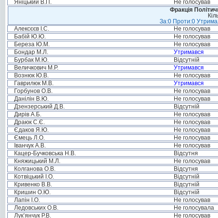
Яніцький В.П.
Не голосував
Фракція Політи
Кіл
За:0 Проти:0 Утримал
Алексєєв І.С.
Не голосував
Бабій Ю.Ю.
Не голосував
Береза Ю.М.
Не голосував
Бондар М.Л.
Утримався
Бурбак М.Ю.
Відсутній
Величкович М.Р.
Утримався
Вознюк Ю.В.
Не голосував
Гаврилюк М.В.
Утримався
Горбунов О.В.
Не голосував
Данілін В.Ю.
Не голосував
Дзензерський Д.В.
Відсутній
Дирів А.Б.
Не голосував
Драюк С.Є.
Не голосував
Єдаков Я.Ю.
Не голосував
Ємець Л.О.
Не голосував
Іванчук А.В.
Не голосував
Кацер-Бучковська Н.В.
Відсутня
Княжицький М.Л.
Не голосував
Колганова О.В.
Відсутня
Котвіцький І.О.
Відсутній
Кривенко В.В.
Відсутній
Кришин О.Ю.
Відсутній
Лапін І.О.
Не голосував
Ледовських О.В.
Не голосувала
Лук’янчук Р.В.
Не голосував