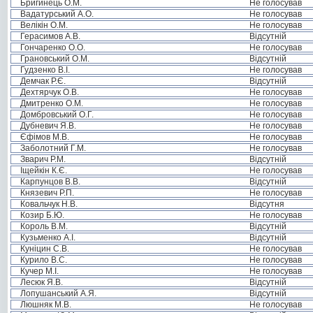
Бригинець О.М.
Не голосував
Вадатурський А.О.
Не голосував
Велікін О.М.
Не голосував
Герасимов А.В.
Відсутній
Гончаренко О.О.
Не голосував
Грановський О.М.
Відсутній
Гудзенко В.І.
Не голосував
Демчак Р.Є.
Відсутній
Дехтярчук О.В.
Не голосував
Дмитренко О.М.
Не голосував
Домбровський О.Г.
Не голосував
Дубневич Я.В.
Не голосував
Єфімов М.В.
Не голосував
Заболотний Г.М.
Не голосував
Зварич Р.М.
Відсутній
Іщейкін К.Є.
Не голосував
Карпунцов В.В.
Відсутній
Князевич Р.П.
Не голосував
Ковальчук Н.В.
Відсутня
Козир Б.Ю.
Не голосував
Король В.М.
Відсутній
Кузьменко А.І.
Відсутній
Куніцин С.В.
Не голосував
Курило В.С.
Не голосував
Кучер М.І.
Не голосував
Лесюк Я.В.
Відсутній
Лопушанський А.Я.
Відсутній
Люшняк М.В.
Не голосував