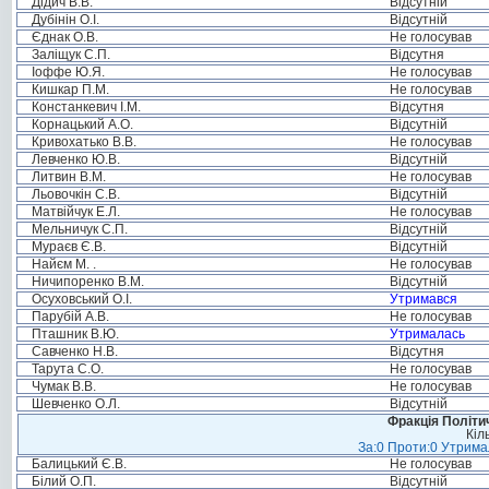
Дідич В.В.
Відсутній
Дубінін О.І.
Відсутній
Єднак О.В.
Не голосував
Заліщук С.П.
Відсутня
Іоффе Ю.Я.
Не голосував
Кишкар П.М.
Не голосував
Констанкевич І.М.
Відсутня
Корнацький А.О.
Відсутній
Кривохатько В.В.
Не голосував
Левченко Ю.В.
Відсутній
Литвин В.М.
Не голосував
Льовочкін С.В.
Відсутній
Матвійчук Е.Л.
Не голосував
Мельничук С.П.
Відсутній
Мураєв Є.В.
Відсутній
Найєм М. .
Не голосував
Ничипоренко В.М.
Відсутній
Осуховський О.І.
Утримався
Парубій А.В.
Не голосував
Пташник В.Ю.
Утрималась
Савченко Н.В.
Відсутня
Тарута С.О.
Не голосував
Чумак В.В.
Не голосував
Шевченко О.Л.
Відсутній
Фракція Політич
Кіл
За:0 Проти:0 Утримал
Балицький Є.В.
Не голосував
Білий О.П.
Відсутній