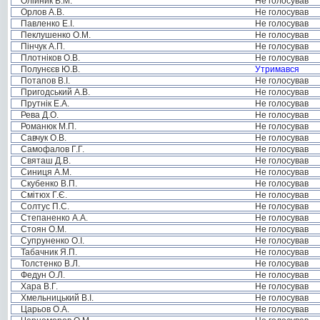
Олійник В.М.
Не голосував
Орлов А.В.
Не голосував
Павленко Е.І.
Не голосував
Пеклушенко О.М.
Не голосував
Пінчук А.П.
Не голосував
Плотніков О.В.
Не голосував
Полунєєв Ю.В.
Утримався
Потапов В.І.
Не голосував
Пригодський А.В.
Не голосував
Прутнік Е.А.
Не голосував
Рева Д.О.
Не голосував
Романюк М.П.
Не голосував
Савчук О.В.
Не голосував
Самофалов Г.Г.
Не голосував
Святаш Д.В.
Не голосував
Синиця А.М.
Не голосував
Скубенко В.П.
Не голосував
Смітюх Г.Є.
Не голосував
Солтус П.С.
Не голосував
Степаненко А.А.
Не голосував
Стоян О.М.
Не голосував
Супруненко О.І.
Не голосував
Табачник Я.П.
Не голосував
Толстенко В.Л.
Не голосував
Федун О.Л.
Не голосував
Хара В.Г.
Не голосував
Хмельницький В.І.
Не голосував
Царьов О.А.
Не голосував