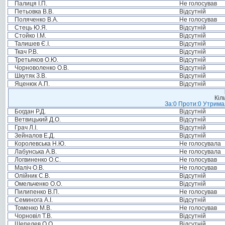
Палиця І.П.
Не голосував
Петьовка В.В.
Відсутній
Поляченко В.А.
Не голосував
Стець Ю.Я.
Відсутній
Стойко І.М.
Відсутній
Талишев Є.І.
Відсутній
Ткач Р.В.
Відсутній
Третьяков О.Ю.
Відсутній
Чорноволенко О.В.
Відсутній
Шкутяк З.В.
Відсутній
Яценюк А.П.
Відсутній
Кіл
За:0 Проти:0 Утримал
Богдан Р.Д.
Відсутній
Ветвицький Д.О.
Відсутній
Грач Л.І.
Відсутній
Зейналов Е.Д.
Відсутній
Королевська Н.Ю.
Не голосувала
Лабунська А.В.
Не голосувала
Логвиненко О.С.
Не голосував
Маліч О.В.
Не голосував
Олійник С.В.
Відсутній
Омельченко О.О.
Відсутній
Пилипенко В.П.
Не голосував
Семинога А.І.
Відсутній
Томенко М.В.
Не голосував
Чорновіл Т.В.
Відсутній
Шепелев О.О.
Відсутній