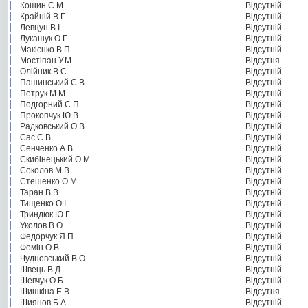
Кошин С.М.
Відсутній
Крайній В.Г.
Відсутній
Левцун В.І.
Відсутній
Лукашук О.Г.
Відсутній
Макієнко В.П.
Відсутній
Мостіпан У.М.
Відсутня
Олійник В.С.
Відсутній
Пашинський С.В.
Відсутній
Петрук М.М.
Відсутній
Подгорний С.П.
Відсутній
Прокопчук Ю.В.
Відсутній
Радковський О.В.
Відсутній
Сас С.В.
Відсутній
Сенченко А.В.
Відсутній
Скибінецький О.М.
Відсутній
Соколов М.В.
Відсутній
Стешенко О.М.
Відсутній
Таран В.В.
Відсутній
Тищенко О.І.
Відсутній
Триндюк Ю.Г.
Відсутній
Уколов В.О.
Відсутній
Федорчук Я.П.
Відсутній
Фомін О.В.
Відсутній
Чудновський В.О.
Відсутній
Швець В.Д.
Відсутній
Шевчук О.Б.
Відсутній
Шишкіна Е.В.
Відсутня
Шиянов Б.А.
Відсутній