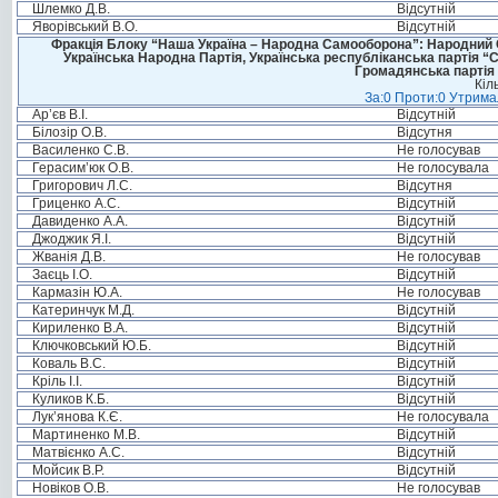
Шлемко Д.В.
Відсутній
Яворівський В.О.
Відсутній
Фракція Блоку “Наша Україна – Народна Самооборона”: Народний Со
Українська Народна Партія, Українська республіканська партія “
Громадянська партія 
Кіл
За:0 Проти:0 Утримал
Ар’єв В.І.
Відсутній
Білозір О.В.
Відсутня
Василенко С.В.
Не голосував
Герасим’юк О.В.
Не голосувала
Григорович Л.С.
Відсутня
Гриценко А.С.
Відсутній
Давиденко А.А.
Відсутній
Джоджик Я.І.
Відсутній
Жванія Д.В.
Не голосував
Заєць І.О.
Відсутній
Кармазін Ю.А.
Не голосував
Катеринчук М.Д.
Відсутній
Кириленко В.А.
Відсутній
Ключковський Ю.Б.
Відсутній
Коваль В.С.
Відсутній
Кріль І.І.
Відсутній
Куликов К.Б.
Відсутній
Лук’янова К.Є.
Не голосувала
Мартиненко М.В.
Відсутній
Матвієнко А.С.
Відсутній
Мойсик В.Р.
Відсутній
Новіков О.В.
Не голосував