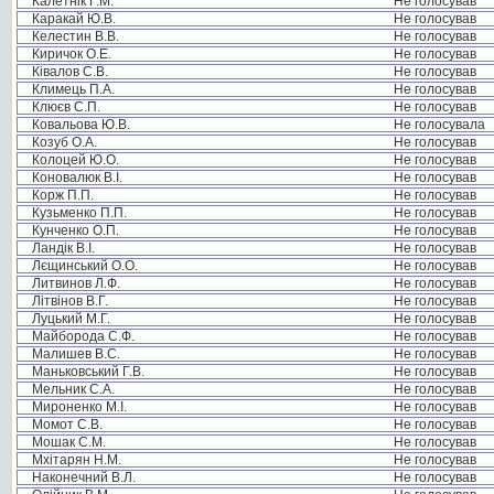
Калетнік Г.М.
Не голосував
Каракай Ю.В.
Не голосував
Келестин В.В.
Не голосував
Киричок О.Е.
Не голосував
Ківалов С.В.
Не голосував
Климець П.А.
Не голосував
Клюєв С.П.
Не голосував
Ковальова Ю.В.
Не голосувала
Козуб О.А.
Не голосував
Колоцей Ю.О.
Не голосував
Коновалюк В.І.
Не голосував
Корж П.П.
Не голосував
Кузьменко П.П.
Не голосував
Кунченко О.П.
Не голосував
Ландік В.І.
Не голосував
Лєщинський О.О.
Не голосував
Литвинов Л.Ф.
Не голосував
Літвінов В.Г.
Не голосував
Луцький М.Г.
Не голосував
Майборода С.Ф.
Не голосував
Малишев В.С.
Не голосував
Маньковський Г.В.
Не голосував
Мельник С.А.
Не голосував
Мироненко М.І.
Не голосував
Момот С.В.
Не голосував
Мошак С.М.
Не голосував
Мхітарян Н.М.
Не голосував
Наконечний В.Л.
Не голосував