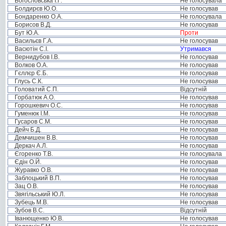
Богословська І.Г.
Не голосувала
Болдирєв Ю.О.
Не голосував
Бондаренко О.А.
Не голосувала
Борисов В.Д.
Не голосував
Бут Ю.А.
Проти
Васильєв Г.А.
Не голосував
Васютін С.І.
Утримався
Вернидубов І.В.
Не голосував
Волков О.А.
Не голосував
Гєллєр Є.Б.
Не голосував
Глусь С.К.
Не голосував
Головатий С.П.
Відсутній
Горбатюк А.О.
Не голосував
Горошкевич О.С.
Не голосував
Гуменюк І.М.
Не голосував
Гусаров С.М.
Не голосував
Дейч Б.Д.
Не голосував
Демчишен В.В.
Не голосував
Деркач А.Л.
Не голосував
Єгоренко Т.В.
Не голосувала
Єдін О.Й.
Не голосував
Журавко О.В.
Не голосував
Заблоцький В.П.
Не голосував
Зац О.В.
Не голосував
Звягільський Ю.Л.
Не голосував
Зубець М.В.
Не голосував
Зубов В.С.
Відсутній
Іванющенко Ю.В.
Не голосував