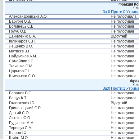
Фракція Ком
Кіл
За:0 Проти:0 Утрима
Александровська А.О.
Не голосувала
Бабурін О.В.
Не голосував
Волинець Є.В.
Не голосував
Голуб О.В.
Не голосував
Даниленко В.А.
Відсутній
Кілінкаров С.П.
Не голосував
Лещенко В.О.
Не голосував
Матвєєв В.Г.
Не голосував
Найдьонов А.М.
Не голосував
Самойлик К.С.
Не голосувала
Ткаченко О.М.
Не голосував
Царьков Є.І.
Не голосував
Шмельова С.О.
Не голосувала
Фрак
Кіл
За:0 Проти:1 Утрима
Баранов В.О.
Не голосував
Ващук К.Т.
Не голосувала
Головченко І.Б.
Відсутній
Гриневецький С.Р.
Не голосував
Довгий С.О.
Не голосував
Литвин Ю.О.
Не голосував
Рудченко М.М.
Не голосував
Терещук С.М.
Не голосував
Шаров І.Ф.
Не голосував
Шмідт М.О.
Не голосував