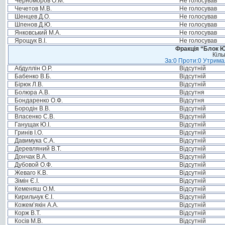
Черноморов О.М.
Не голосував
Чечетов М.В.
Не голосував
Шенцев Д.О.
Не голосував
Шпенов Д.Ю.
Не голосував
Янковський М.А.
Не голосував
Ярощук В.І.
Не голосував
Фракція “Блок Ю
Кіль
За:0 Проти:0 Утримал
Абдуллін О.Р.
Відсутній
Бабенко В.Б.
Відсутній
Бірюк Л.В.
Відсутній
Болюра А.В.
Відсутня
Бондаренко О.Ф.
Відсутня
Бородін В.В.
Відсутній
Власенко С.В.
Відсутній
Ганущак Ю.І.
Відсутній
Гринів І.О.
Відсутній
Давимука С.А.
Відсутній
Деревляний В.Т.
Відсутній
Дончак В.А.
Відсутній
Дубовой О.Ф.
Відсутній
Жеваго К.В.
Відсутній
Зімін Є.І.
Відсутній
Кеменяш О.М.
Відсутній
Кирильчук Є.І.
Відсутній
Кожем’якін А.А.
Відсутній
Корж В.Т.
Відсутній
Косів М.В.
Відсутній