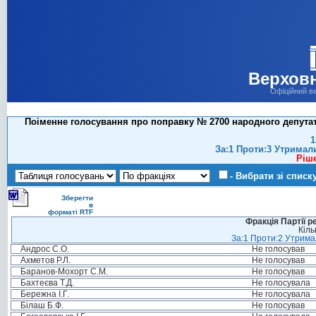
Верховн
Офіційний в
Поіменне голосування про поправку № 2700 народного депутат
1
За:1 Проти:3 Утримал
Ріш
- Вибрати зі списк
Зберегти
в
форматі RTF
Фракція Партії р
Кіль
За:1 Проти:2 Утримал
Андрос С.О.
Не голосував
Ахметов Р.Л.
Не голосував
Баранов-Мохорт С.М.
Не голосував
Бахтеєва Т.Д.
Не голосувала
Бережна І.Г.
Не голосувала
Білаш Б.Ф.
Не голосував