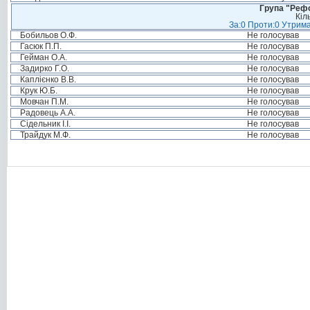
Група "Реф
Кіл
За:0 Проти:0 Утрима
Бобильов О.Ф.
Не голосував
Гасюк П.П.
Не голосував
Гейман О.А.
Не голосував
Задирко Г.О.
Не голосував
Каплієнко В.В.
Не голосував
Крук Ю.Б.
Не голосував
Мовчан П.М.
Не голосував
Радовець А.А.
Не голосував
Сідельник І.І.
Не голосував
Трайдук М.Ф.
Не голосував