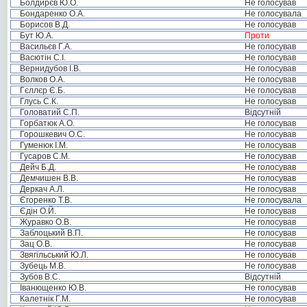
Болдирєв Ю.О.
Не голосував
Бондаренко О.А.
Не голосувала
Борисов В.Д.
Не голосував
Бут Ю.А.
Проти
Васильєв Г.А.
Не голосував
Васютін С.І.
Не голосував
Вернидубов І.В.
Не голосував
Волков О.А.
Не голосував
Гєллєр Є.Б.
Не голосував
Глусь С.К.
Не голосував
Головатий С.П.
Відсутній
Горбатюк А.О.
Не голосував
Горошкевич О.С.
Не голосував
Гуменюк І.М.
Не голосував
Гусаров С.М.
Не голосував
Дейч Б.Д.
Не голосував
Демчишен В.В.
Не голосував
Деркач А.Л.
Не голосував
Єгоренко Т.В.
Не голосувала
Єдін О.Й.
Не голосував
Журавко О.В.
Не голосував
Заблоцький В.П.
Не голосував
Зац О.В.
Не голосував
Звягільський Ю.Л.
Не голосував
Зубець М.В.
Не голосував
Зубов В.С.
Відсутній
Іванющенко Ю.В.
Не голосував
Калетнік Г.М.
Не голосував