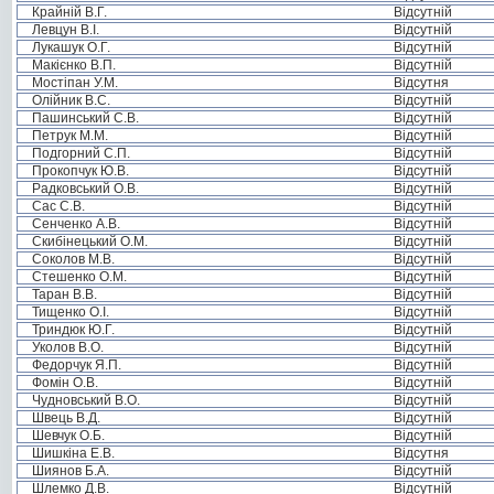
Крайній В.Г.
Відсутній
Левцун В.І.
Відсутній
Лукашук О.Г.
Відсутній
Макієнко В.П.
Відсутній
Мостіпан У.М.
Відсутня
Олійник В.С.
Відсутній
Пашинський С.В.
Відсутній
Петрук М.М.
Відсутній
Подгорний С.П.
Відсутній
Прокопчук Ю.В.
Відсутній
Радковський О.В.
Відсутній
Сас С.В.
Відсутній
Сенченко А.В.
Відсутній
Скибінецький О.М.
Відсутній
Соколов М.В.
Відсутній
Стешенко О.М.
Відсутній
Таран В.В.
Відсутній
Тищенко О.І.
Відсутній
Триндюк Ю.Г.
Відсутній
Уколов В.О.
Відсутній
Федорчук Я.П.
Відсутній
Фомін О.В.
Відсутній
Чудновський В.О.
Відсутній
Швець В.Д.
Відсутній
Шевчук О.Б.
Відсутній
Шишкіна Е.В.
Відсутня
Шиянов Б.А.
Відсутній
Шлемко Д.В.
Відсутній