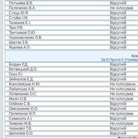
Петьовка В.В.
Відсутній
Поляченко В.А.
Не голосував
Стець Ю.Я.
Відсутній
Стойко І.М.
Відсутній
Талишев Є.І.
Відсутній
Ткач Р.В.
Відсутній
Третьяков О.Ю.
Відсутній
Чорноволенко О.В.
Відсутній
Шкутяк З.В.
Відсутній
Яценюк А.П.
Відсутній
Кіл
За:0 Проти:0 Утримал
Богдан Р.Д.
Відсутній
Ветвицький Д.О.
Відсутній
Грач Л.І.
Відсутній
Зейналов Е.Д.
Відсутній
Королевська Н.Ю.
Не голосувала
Лабунська А.В.
Не голосувала
Логвиненко О.С.
Не голосував
Маліч О.В.
Не голосував
Олійник С.В.
Відсутній
Омельченко О.О.
Відсутній
Пилипенко В.П.
Не голосував
Семинога А.І.
Відсутній
Томенко М.В.
Не голосував
Чорновіл Т.В.
Відсутній
Шепелев О.О.
Відсутній