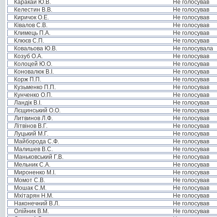
Каракай Ю.В.
Не голосував
Келестин В.В.
Не голосував
Киричок О.Е.
Не голосував
Ківалов С.В.
Не голосував
Климець П.А.
Не голосував
Клюєв С.П.
Не голосував
Ковальова Ю.В.
Не голосувала
Козуб О.А.
Не голосував
Колоцей Ю.О.
Не голосував
Коновалюк В.І.
Не голосував
Корж П.П.
Не голосував
Кузьменко П.П.
Не голосував
Кунченко О.П.
Не голосував
Ландік В.І.
Не голосував
Лєщинський О.О.
Не голосував
Литвинов Л.Ф.
Не голосував
Літвінов В.Г.
Не голосував
Луцький М.Г.
Не голосував
Майборода С.Ф.
Не голосував
Малишев В.С.
Не голосував
Маньковський Г.В.
Не голосував
Мельник С.А.
Не голосував
Мироненко М.І.
Не голосував
Момот С.В.
Не голосував
Мошак С.М.
Не голосував
Мхітарян Н.М.
Не голосував
Наконечний В.Л.
Не голосував
Олійник В.М.
Не голосував