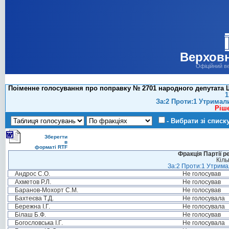
Верховн
Офіційний в
Поіменне голосування про поправку № 2701 народного депутата Ш
1
За:2 Проти:1 Утримал
Ріш
- Вибрати зі списк
Зберегти
в
форматі RTF
Фракція Партії р
Кіль
За:2 Проти:1 Утримал
Андрос С.О.
Не голосував
Ахметов Р.Л.
Не голосував
Баранов-Мохорт С.М.
Не голосував
Бахтеєва Т.Д.
Не голосувала
Бережна І.Г.
Не голосувала
Білаш Б.Ф.
Не голосував
Богословська І.Г.
Не голосувала