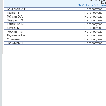
Кіл
За:0 Проти:0 Утрима
Бобильов О.Ф.
Не голосував
Гасюк П.П.
Не голосував
Гейман О.А.
Не голосував
Задирко Г.О.
Не голосував
Каплієнко В.В.
Не голосував
Крук Ю.Б.
Не голосував
Мовчан П.М.
Не голосував
Радовець А.А.
Не голосував
Сідельник І.І.
Не голосував
Трайдук М.Ф.
Не голосував