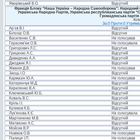
Яворівський В.О.
Відсутній
Фракція Блоку “Наша Україна – Народна Самооборона”: Народний Со
Українська Народна Партія, Українська республіканська партія “
Громадянська партія 
Кіл
За:0 Проти:0 Утримал
Ар’єв В.І.
Відсутній
Білозір О.В.
Відсутня
Василенко С.В.
Не голосував
Герасим’юк О.В.
Не голосувала
Григорович Л.С.
Відсутня
Гриценко А.С.
Відсутній
Давиденко А.А.
Відсутній
Джоджик Я.І.
Відсутній
Жванія Д.В.
Не голосував
Заєць І.О.
Відсутній
Кармазін Ю.А.
Не голосував
Катеринчук М.Д.
Відсутній
Кириленко В.А.
Відсутній
Ключковський Ю.Б.
Відсутній
Коваль В.С.
Відсутній
Кріль І.І.
Відсутній
Куликов К.Б.
Відсутній
Лук’янова К.Є.
Не голосувала
Мартиненко М.В.
Відсутній
Матвієнко А.С.
Відсутній
Мойсик В.Р.
Відсутній
Новіков О.В.
Не голосував
Палиця І.П.
Не голосував