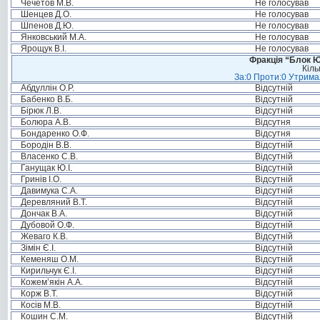
Чечетов М.В.
Не голосував
Шенцев Д.О.
Не голосував
Шпенов Д.Ю.
Не голосував
Янковський М.А.
Не голосував
Ярощук В.І.
Не голосував
Фракція “Блок Ю
Кіль
За:0 Проти:0 Утримал
Абдуллін О.Р.
Відсутній
Бабенко В.Б.
Відсутній
Бірюк Л.В.
Відсутній
Болюра А.В.
Відсутня
Бондаренко О.Ф.
Відсутня
Бородін В.В.
Відсутній
Власенко С.В.
Відсутній
Ганущак Ю.І.
Відсутній
Гринів І.О.
Відсутній
Давимука С.А.
Відсутній
Деревляний В.Т.
Відсутній
Дончак В.А.
Відсутній
Дубовой О.Ф.
Відсутній
Жеваго К.В.
Відсутній
Зімін Є.І.
Відсутній
Кеменяш О.М.
Відсутній
Кирильчук Є.І.
Відсутній
Кожем’якін А.А.
Відсутній
Корж В.Т.
Відсутній
Косів М.В.
Відсутній
Кошин С.М.
Відсутній