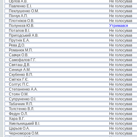
Орлов А.В.
Не голосував
Павленко Е.І.
Не голосував
Пеклушенко О.М.
Не голосував
Пінчук А.П.
Не голосував
Плотніков О.В.
Не голосував
Полунєєв Ю.В.
Утримався
Потапов В.І.
Не голосував
Пригодський А.В.
Не голосував
Прутнік Е.А.
Не голосував
Рева Д.О.
Не голосував
Романюк М.П.
Не голосував
Савчук О.В.
Не голосував
Самофалов Г.Г.
Не голосував
Святаш Д.В.
Не голосував
Синиця А.М.
Не голосував
Скубенко В.П.
Не голосував
Смітюх Г.Є.
Не голосував
Солтус П.С.
Не голосував
Степаненко А.А.
Не голосував
Стоян О.М.
Не голосував
Супруненко О.І.
Не голосував
Табачник Я.П.
Не голосував
Толстенко В.Л.
Не голосував
Федун О.Л.
Не голосував
Хара В.Г.
Не голосував
Хмельницький В.І.
Не голосував
Царьов О.А.
Не голосував
Черноморов О.М.
Не голосував