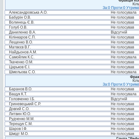
Фракція Ком
Кіл
За:0 Проти:0 Утрима
Александровська А.О.
Не голосувала
Бабурін О.В.
Не голосував
Волинець Є.В.
Не голосував
Голуб О.В.
Не голосував
Даниленко В.А.
Відсутній
Кілінкаров С.П.
Не голосував
Лещенко В.О.
Не голосував
Матвєєв В.Г.
Не голосував
Найдьонов А.М.
Не голосував
Самойлик К.С.
Не голосувала
Ткаченко О.М.
Не голосував
Царьков Є.І.
Не голосував
Шмельова С.О.
Не голосувала
Фрак
Кіл
За:0 Проти:0 Утрима
Баранов В.О.
Не голосував
Ващук К.Т.
Не голосувала
Головченко І.Б.
Відсутній
Гриневецький С.Р.
Не голосував
Довгий С.О.
Не голосував
Литвин Ю.О.
Не голосував
Рудченко М.М.
Не голосував
Терещук С.М.
Не голосував
Шаров І.Ф.
Не голосував
Шмідт М.О.
Не голосував
Група "Реф