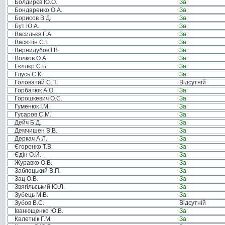
Болдирєв Ю.О.
За
Бондаренко О.А.
За
Борисов В.Д.
За
Бут Ю.А.
За
Васильєв Г.А.
За
Васютін С.І.
За
Вернидубов І.В.
За
Волков О.А.
За
Гєллєр Є.Б.
За
Глусь С.К.
За
Головатий С.П.
Відсутній
Горбатюк А.О.
За
Горошкевич О.С.
За
Гуменюк І.М.
За
Гусаров С.М.
За
Дейч Б.Д.
За
Демчишен В.В.
За
Деркач А.Л.
За
Єгоренко Т.В.
За
Єдін О.Й.
За
Журавко О.В.
За
Заблоцький В.П.
За
Зац О.В.
За
Звягільський Ю.Л.
За
Зубець М.В.
За
Зубов В.С.
Відсутній
Іванющенко Ю.В.
За
Калетнік Г.М.
За