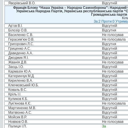
Яворівський В.О.
Відсутній
Фракція Блоку “Наша Україна – Народна Самооборона”: Народний Со
Українська Народна Партія, Українська республіканська партія “
Громадянська партія 
Кіл
За:2 Проти:0 Утримал
Ар’єв В.І.
Відсутній
Білозір О.В.
Відсутня
Василенко С.В.
Не голосував
Герасим’юк О.В.
Не голосувала
Григорович Л.С.
Відсутня
Гриценко А.С.
Відсутній
Давиденко А.А.
Відсутній
Джоджик Я.І.
Відсутній
Жванія Д.В.
Не голосував
Заєць І.О.
Відсутній
Кармазін Ю.А.
Не голосував
Катеринчук М.Д.
Відсутній
Кириленко В.А.
Відсутній
Ключковський Ю.Б.
Відсутній
Коваль В.С.
Відсутній
Кріль І.І.
Відсутній
Куликов К.Б.
Відсутній
Лук’янова К.Є.
Не голосувала
Мартиненко М.В.
Відсутній
Матвієнко А.С.
Відсутній
Мойсик В.Р.
Відсутній
Новіков О.В.
Не голосував
Палиця І.П.
За