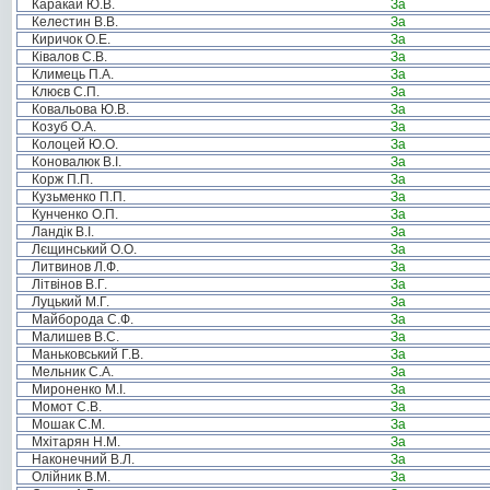
Каракай Ю.В.
За
Келестин В.В.
За
Киричок О.Е.
За
Ківалов С.В.
За
Климець П.А.
За
Клюєв С.П.
За
Ковальова Ю.В.
За
Козуб О.А.
За
Колоцей Ю.О.
За
Коновалюк В.І.
За
Корж П.П.
За
Кузьменко П.П.
За
Кунченко О.П.
За
Ландік В.І.
За
Лєщинський О.О.
За
Литвинов Л.Ф.
За
Літвінов В.Г.
За
Луцький М.Г.
За
Майборода С.Ф.
За
Малишев В.С.
За
Маньковський Г.В.
За
Мельник С.А.
За
Мироненко М.І.
За
Момот С.В.
За
Мошак С.М.
За
Мхітарян Н.М.
За
Наконечний В.Л.
За
Олійник В.М.
За