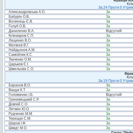
Фракція Ком
Кіл
За:24 Проти:0 Утрим
Александровська А.О.
За
Бабурін О.В.
За
Волинець Є.В.
За
Голуб О.В.
За
Даниленко В.А.
Відсутній
Кілінкаров С.П.
За
Лещенко В.О.
За
Матвєєв В.Г.
За
Найдьонов А.М.
За
Самойлик К.С.
За
Ткаченко О.М.
За
Царьков Є.І.
За
Шмельова С.О.
За
Фрак
Кіл
За:19 Проти:0 Утрим
Баранов В.О.
За
Ващук К.Т.
За
Головченко І.Б.
Відсутній
Гриневецький С.Р.
За
Довгий С.О.
За
Литвин Ю.О.
За
Рудченко М.М.
За
Терещук С.М.
За
Шаров І.Ф.
За
Шмідт М.О.
За
Група "Реф