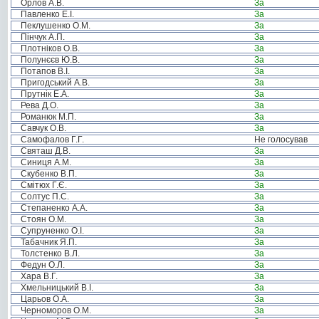
Орлов А.В.
За
Павленко Е.І.
За
Пеклушенко О.М.
За
Пінчук А.П.
За
Плотніков О.В.
За
Полунєєв Ю.В.
За
Потапов В.І.
За
Пригодський А.В.
За
Прутнік Е.А.
За
Рева Д.О.
За
Романюк М.П.
За
Савчук О.В.
За
Самофалов Г.Г.
Не голосував
Святаш Д.В.
За
Синиця А.М.
За
Скубенко В.П.
За
Смітюх Г.Є.
За
Солтус П.С.
За
Степаненко А.А.
За
Стоян О.М.
За
Супруненко О.І.
За
Табачник Я.П.
За
Толстенко В.Л.
За
Федун О.Л.
За
Хара В.Г.
За
Хмельницький В.І.
За
Царьов О.А.
За
Черноморов О.М.
За