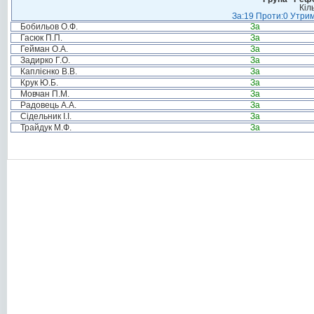
Кіл
За:19 Проти:0 Утрим
Бобильов О.Ф.
За
Гасюк П.П.
За
Гейман О.А.
За
Задирко Г.О.
За
Каплієнко В.В.
За
Крук Ю.Б.
За
Мовчан П.М.
За
Радовець А.А.
За
Сідельник І.І.
За
Трайдук М.Ф.
За