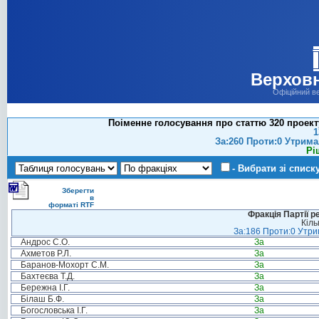
Верховн
Офіційний в
Поіменне голосування про статтю 320 проект
1
За:260 Проти:0 Утрима
Рі
- Вибрати зі списк
Зберегти
в
форматі RTF
Фракція Партії р
Кіль
За:186 Проти:0 Утрим
Андрос С.О.
За
Ахметов Р.Л.
За
Баранов-Мохорт С.М.
За
Бахтеєва Т.Д.
За
Бережна І.Г.
За
Білаш Б.Ф.
За
Богословська І.Г.
За