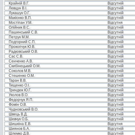
Крайній В.Г.
Відсутній
Левцун В.І.
Відсутній
Лукашук О.Г.
Відсутній
Макієнко В.П.
Відсутній
Мостіпан У.М.
Відсутня
Олійник В.С.
Відсутній
Пашинський С.В.
Відсутній
Петрук М.М.
Відсутній
Подгорний С.П.
Відсутній
Прокопчук Ю.В.
Відсутній
Радковський О.В.
Відсутній
Сас С.В.
Відсутній
Сенченко А.В.
Відсутній
Скибінецький О.М.
Відсутній
Соколов М.В.
Відсутній
Стешенко О.М.
Відсутній
Таран В.В.
Відсутній
Тищенко О.І.
Відсутній
Триндюк Ю.Г.
Відсутній
Уколов В.О.
Відсутній
Федорчук Я.П.
Відсутній
Фомін О.В.
Відсутній
Чудновський В.О.
Відсутній
Швець В.Д.
Відсутній
Шевчук О.Б.
Відсутній
Шишкіна Е.В.
Відсутня
Шиянов Б.А.
Відсутній
Шлемко Д.В.
Відсутній