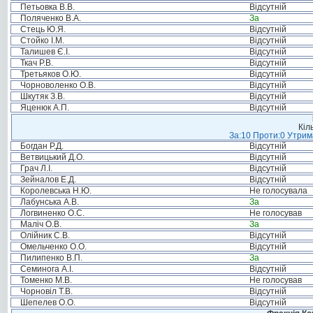
Петьовка В.В.
Відсутній
Поляченко В.А.
За
Стець Ю.Я.
Відсутній
Стойко І.М.
Відсутній
Талишев Є.І.
Відсутній
Ткач Р.В.
Відсутній
Третьяков О.Ю.
Відсутній
Чорноволенко О.В.
Відсутній
Шкутяк З.В.
Відсутній
Яценюк А.П.
Відсутній
Кіл
За:10 Проти:0 Утрима
Богдан Р.Д.
Відсутній
Ветвицький Д.О.
Відсутній
Грач Л.І.
Відсутній
Зейналов Е.Д.
Відсутній
Королевська Н.Ю.
Не голосувала
Лабунська А.В.
За
Логвиненко О.С.
Не голосував
Маліч О.В.
За
Олійник С.В.
Відсутній
Омельченко О.О.
Відсутній
Пилипенко В.П.
За
Семинога А.І.
Відсутній
Томенко М.В.
Не голосував
Чорновіл Т.В.
Відсутній
Шепелев О.О.
Відсутній