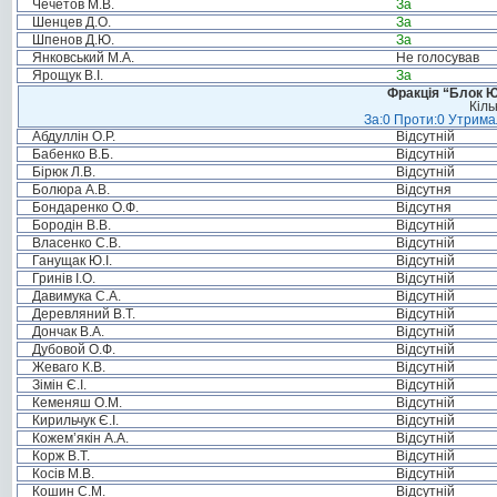
Чечетов М.В.
За
Шенцев Д.О.
За
Шпенов Д.Ю.
За
Янковський М.А.
Не голосував
Ярощук В.І.
За
Фракція “Блок Ю
Кіль
За:0 Проти:0 Утримал
Абдуллін О.Р.
Відсутній
Бабенко В.Б.
Відсутній
Бірюк Л.В.
Відсутній
Болюра А.В.
Відсутня
Бондаренко О.Ф.
Відсутня
Бородін В.В.
Відсутній
Власенко С.В.
Відсутній
Ганущак Ю.І.
Відсутній
Гринів І.О.
Відсутній
Давимука С.А.
Відсутній
Деревляний В.Т.
Відсутній
Дончак В.А.
Відсутній
Дубовой О.Ф.
Відсутній
Жеваго К.В.
Відсутній
Зімін Є.І.
Відсутній
Кеменяш О.М.
Відсутній
Кирильчук Є.І.
Відсутній
Кожем’якін А.А.
Відсутній
Корж В.Т.
Відсутній
Косів М.В.
Відсутній
Кошин С.М.
Відсутній