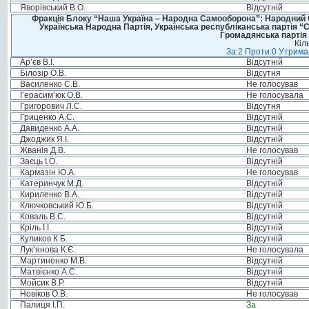
Яворівський В.О.
Відсутній
Фракція Блоку “Наша Україна – Народна Самооборона”: Народний Со
Українська Народна Партія, Українська республіканська партія “
Громадянська партія 
Кіл
За:2 Проти:0 Утримал
Ар’єв В.І.
Відсутній
Білозір О.В.
Відсутня
Василенко С.В.
Не голосував
Герасим’юк О.В.
Не голосувала
Григорович Л.С.
Відсутня
Гриценко А.С.
Відсутній
Давиденко А.А.
Відсутній
Джоджик Я.І.
Відсутній
Жванія Д.В.
Не голосував
Заєць І.О.
Відсутній
Кармазін Ю.А.
Не голосував
Катеринчук М.Д.
Відсутній
Кириленко В.А.
Відсутній
Ключковський Ю.Б.
Відсутній
Коваль В.С.
Відсутній
Кріль І.І.
Відсутній
Куликов К.Б.
Відсутній
Лук’янова К.Є.
Не голосувала
Мартиненко М.В.
Відсутній
Матвієнко А.С.
Відсутній
Мойсик В.Р.
Відсутній
Новіков О.В.
Не голосував
Палиця І.П.
За