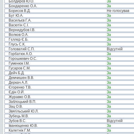
Болдирєв Ю.О.
За
Бондаренко О.А.
За
Борисов В.Д.
Не голосував
Бут Ю.А.
За
Васильєв Г.А.
За
Васютін С.І.
За
Вернидубов І.В.
За
Волков О.А.
За
Гєллєр Є.Б.
За
Глусь С.К.
За
Головатий С.П.
Відсутній
Горбатюк А.О.
За
Горошкевич О.С.
За
Гуменюк І.М.
За
Гусаров С.М.
За
Дейч Б.Д.
За
Демчишен В.В.
За
Деркач А.Л.
За
Єгоренко Т.В.
За
Єдін О.Й.
За
Журавко О.В.
За
Заблоцький В.П.
За
Зац О.В.
За
Звягільський Ю.Л.
За
Зубець М.В.
За
Зубов В.С.
Відсутній
Іванющенко Ю.В.
За
Калетнік Г.М.
За