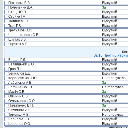
Петьовка В.В.
Відсутній
Поляченко В.А.
За
Стець Ю.Я.
Відсутній
Стойко І.М.
Відсутній
Талишев Є.І.
Відсутній
Ткач Р.В.
Відсутній
Третьяков О.Ю.
Відсутній
Чорноволенко О.В.
Відсутній
Шкутяк З.В.
Відсутній
Яценюк А.П.
Відсутній
Кіл
За:10 Проти:0 Утрима
Богдан Р.Д.
Відсутній
Ветвицький Д.О.
Відсутній
Грач Л.І.
Відсутній
Зейналов Е.Д.
Відсутній
Королевська Н.Ю.
Не голосувала
Лабунська А.В.
За
Логвиненко О.С.
Не голосував
Маліч О.В.
За
Олійник С.В.
Відсутній
Омельченко О.О.
Відсутній
Пилипенко В.П.
За
Семинога А.І.
Відсутній
Томенко М.В.
Не голосував
Чорновіл Т.В.
Відсутній
Шепелев О.О.
Відсутній