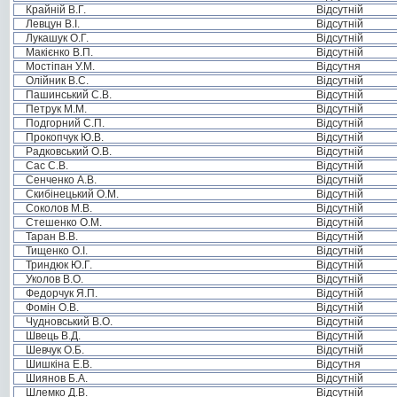
Крайній В.Г.
Відсутній
Левцун В.І.
Відсутній
Лукашук О.Г.
Відсутній
Макієнко В.П.
Відсутній
Мостіпан У.М.
Відсутня
Олійник В.С.
Відсутній
Пашинський С.В.
Відсутній
Петрук М.М.
Відсутній
Подгорний С.П.
Відсутній
Прокопчук Ю.В.
Відсутній
Радковський О.В.
Відсутній
Сас С.В.
Відсутній
Сенченко А.В.
Відсутній
Скибінецький О.М.
Відсутній
Соколов М.В.
Відсутній
Стешенко О.М.
Відсутній
Таран В.В.
Відсутній
Тищенко О.І.
Відсутній
Триндюк Ю.Г.
Відсутній
Уколов В.О.
Відсутній
Федорчук Я.П.
Відсутній
Фомін О.В.
Відсутній
Чудновський В.О.
Відсутній
Швець В.Д.
Відсутній
Шевчук О.Б.
Відсутній
Шишкіна Е.В.
Відсутня
Шиянов Б.А.
Відсутній
Шлемко Д.В.
Відсутній