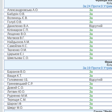
Фракція Ком
Кіл
За:24 Проти:0 Утрим
Александровська А.О.
За
Бабурін О.В.
За
Волинець Є.В.
За
Голуб О.В.
За
Даниленко В.А.
Відсутній
Кілінкаров С.П.
За
Лещенко В.О.
За
Матвєєв В.Г.
За
Найдьонов А.М.
За
Самойлик К.С.
За
Ткаченко О.М.
За
Царьков Є.І.
За
Шмельова С.О.
За
Фрак
Кіл
За:19 Проти:0 Утрим
Баранов В.О.
За
Ващук К.Т.
За
Головченко І.Б.
Відсутній
Гриневецький С.Р.
За
Довгий С.О.
За
Литвин Ю.О.
За
Рудченко М.М.
За
Терещук С.М.
За
Шаров І.Ф.
За
Шмідт М.О.
За
Група "Реф