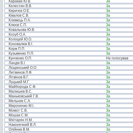
Каракай Ю.В.
За
Келестин В.В.
За
Киричок О.Е.
За
Ківалов С.В.
За
Климець П.А.
За
Клюєв С.П.
За
Ковальова Ю.В.
За
Козуб О.А.
За
Колоцей Ю.О.
За
Коновалюк В.І.
За
Корж П.П.
За
Кузьменко П.П.
За
Кунченко О.П.
Не голосував
Ландік В.І.
За
Лєщинський О.О.
За
Литвинов Л.Ф.
За
Літвінов В.Г.
За
Луцький М.Г.
За
Майборода С.Ф.
За
Малишев В.С.
За
Маньковський Г.В.
За
Мельник С.А.
За
Мироненко М.І.
За
Момот С.В.
За
Мошак С.М.
За
Мхітарян Н.М.
За
Наконечний В.Л.
За
Олійник В.М.
За