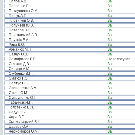
Орлов А.В.
За
Павленко Е.І.
За
Пеклушенко О.М.
За
Пінчук А.П.
За
Плотніков О.В.
За
Полунєєв Ю.В.
За
Потапов В.І.
За
Пригодський А.В.
За
Прутнік Е.А.
За
Рева Д.О.
За
Романюк М.П.
За
Савчук О.В.
За
Самофалов Г.Г.
Не голосував
Святаш Д.В.
За
Синиця А.М.
За
Скубенко В.П.
За
Смітюх Г.Є.
За
Солтус П.С.
За
Степаненко А.А.
За
Стоян О.М.
За
Супруненко О.І.
За
Табачник Я.П.
За
Толстенко В.Л.
За
Федун О.Л.
За
Хара В.Г.
За
Хмельницький В.І.
За
Царьов О.А.
За
Черноморов О.М.
За