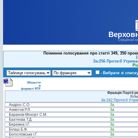
Верховн
Офіційний в
Поіменне голосування про статті 349, 350 про
1
За:256 Проти:0 Утрима
Рі
- Вибрати зі списк
Зберегти
в
форматі RTF
Фракція Партії р
Кіль
За:182 Проти:0 Утрим
Андрос С.О.
За
Ахметов Р.Л.
За
Баранов-Мохорт С.М.
За
Бахтеєва Т.Д.
За
Бережна І.Г.
За
Білаш Б.Ф.
За
Богословська І.Г.
За