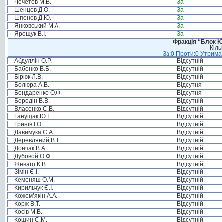
Чечетов М.В.
За
Шенцев Д.О.
За
Шпенов Д.Ю.
За
Янковський М.А.
За
Ярощук В.І.
За
Фракція “Блок Ю
Кіль
За:0 Проти:0 Утримал
Абдуллін О.Р.
Відсутній
Бабенко В.Б.
Відсутній
Бірюк Л.В.
Відсутній
Болюра А.В.
Відсутня
Бондаренко О.Ф.
Відсутня
Бородін В.В.
Відсутній
Власенко С.В.
Відсутній
Ганущак Ю.І.
Відсутній
Гринів І.О.
Відсутній
Давимука С.А.
Відсутній
Деревляний В.Т.
Відсутній
Дончак В.А.
Відсутній
Дубовой О.Ф.
Відсутній
Жеваго К.В.
Відсутній
Зімін Є.І.
Відсутній
Кеменяш О.М.
Відсутній
Кирильчук Є.І.
Відсутній
Кожем’якін А.А.
Відсутній
Корж В.Т.
Відсутній
Косів М.В.
Відсутній
Кошин С.М.
Відсутній