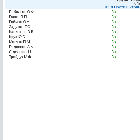
Кіл
За:19 Проти:0 Утрим
Бобильов О.Ф.
За
Гасюк П.П.
За
Гейман О.А.
За
Задирко Г.О.
За
Каплієнко В.В.
За
Крук Ю.Б.
За
Мовчан П.М.
За
Радовець А.А.
За
Сідельник І.І.
За
Трайдук М.Ф.
За