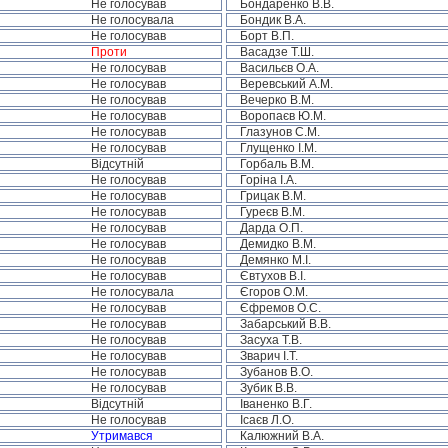
Не голосував
Бондаренко В.В.
Не голосувала
Бондик В.А.
Не голосував
Борт В.П.
Проти
Васадзе Т.Ш.
Не голосував
Васильєв О.А.
Не голосував
Веревський А.М.
Не голосував
Вечерко В.М.
Не голосував
Воропаєв Ю.М.
Не голосував
Глазунов С.М.
Не голосував
Глущенко І.М.
Відсутній
Горбаль В.М.
Не голосував
Горіна І.А.
Не голосував
Грицак В.М.
Не голосував
Гуреєв В.М.
Не голосував
Дарда О.П.
Не голосував
Демидко В.М.
Не голосував
Демянко М.І.
Не голосував
Євтухов В.І.
Не голосувала
Єгоров О.М.
Не голосував
Єфремов О.С.
Не голосував
Забарський В.В.
Не голосував
Засуха Т.В.
Не голосував
Зварич І.Т.
Не голосував
Зубанов В.О.
Не голосував
Зубик В.В.
Відсутній
Іваненко В.Г.
Не голосував
Ісаєв Л.О.
Утримався
Калюжний В.А.