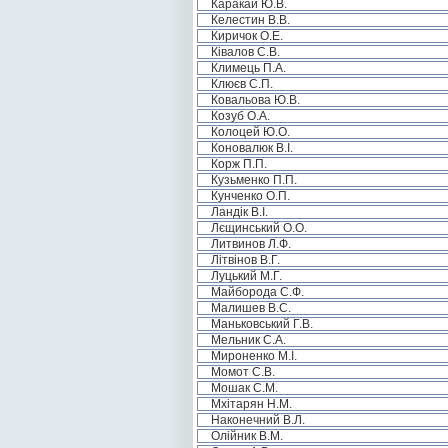
Каракай Ю.В.
Келестин В.В.
Киричок О.Е.
Ківалов С.В.
Климець П.А.
Клюєв С.П.
Ковальова Ю.В.
Козуб О.А.
Колоцей Ю.О.
Коновалюк В.І.
Корж П.П.
Кузьменко П.П.
Кунченко О.П.
Ландік В.І.
Лєщинський О.О.
Литвинов Л.Ф.
Літвінов В.Г.
Луцький М.Г.
Майборода С.Ф.
Малишев В.С.
Маньковський Г.В.
Мельник С.А.
Мироненко М.І.
Момот С.В.
Мошак С.М.
Мхітарян Н.М.
Наконечний В.Л.
Олійник В.М.