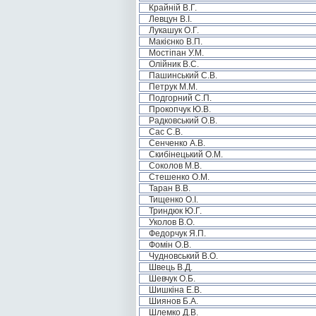
Крайній В.Г.
Левцун В.І.
Лукашук О.Г.
Макієнко В.П.
Мостіпан У.М.
Олійник В.С.
Пашинський С.В.
Петрук М.М.
Подгорний С.П.
Прокопчук Ю.В.
Радковський О.В.
Сас С.В.
Сенченко А.В.
Скибінецький О.М.
Соколов М.В.
Стешенко О.М.
Таран В.В.
Тищенко О.І.
Триндюк Ю.Г.
Уколов В.О.
Федорчук Я.П.
Фомін О.В.
Чудновський В.О.
Швець В.Д.
Шевчук О.Б.
Шишкіна Е.В.
Шиянов Б.А.
Шлемко Д.В.