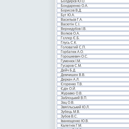
Болдирєв Ю.О.
Бондаренко О.А.
Борисов В.Д.
Бут Ю.А.
Васильєв Г.А.
Васютін С.І.
Вернидубов І.В.
Волков О.А.
Гєллєр Є.Б.
Глусь С.К.
Головатий С.П.
Горбатюк А.О.
Горошкевич О.С.
Гуменюк І.М.
Гусаров С.М.
Дейч Б.Д.
Демчишен В.В.
Деркач А.Л.
Єгоренко Т.В.
Єдін О.Й.
Журавко О.В.
Заблоцький В.П.
Зац О.В.
Звягільський Ю.Л.
Зубець М.В.
Зубов В.С.
Іванющенко Ю.В.
Калетнік Г.М.