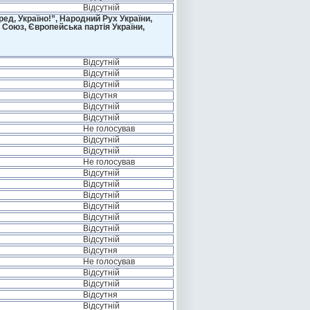
Відсутній
д, Україно!”, Народний Рух України,
 Союз, Європейська партія України,
Відсутній
Відсутній
Відсутній
Відсутня
Відсутній
Відсутній
Не голосував
Відсутній
Відсутній
Не голосував
Відсутній
Відсутній
Відсутній
Відсутній
Відсутній
Відсутній
Відсутній
Відсутня
Не голосував
Відсутній
Відсутній
Відсутня
Відсутній