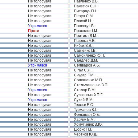
Не голосував
Павленко В.В.
Не голосував
Пачесюк С.Н.
Не голосував
Писарчук П.І.
Не голосував
Піскун С.М.
Не голосував
Плохой І.І.
Утримався
Попеску І.В.
Проти
Прасолов І.М.
Не голосував
Притика Д.М.
Не голосував
Пшонка А.В.
Не голосував
Рибак В.В.
Не голосував
Савченко І.В.
Не голосував
Самойленко Ю.П.
Не голосував
Сандлер Д.М.
Утримався
Селіваров А.Б.
Не голосував
Сігал Є.Я.
Не голосував
Скудар Г.М.
Не голосував
Солошенко М.П.
Не голосував
Стельмашенко В.П.
Утримався
Столар В.М.
Не голосував
Сулковський П.Г.
Утримався
Сухий Я.М.
Не голосував
Тедеєв Е.С.
Не голосував
Турманов В.І.
Не голосував
Фельдман О.Б.
Не голосував
Харлім В.М.
Не голосував
Хомутиннік В.Ю.
Не голосував
Цюрко П.І.
Не голосував
Чертков Ю.Д.