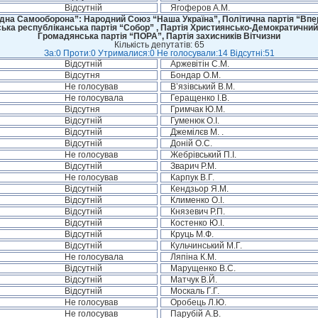
Відсутній
Ягоферов А.М.
дна Самооборона”: Народний Союз “Наша Україна”, Політична партія “Впере
ська республіканська партія “Собор” , Партія Християнсько-Демократичний
Громадянська партія “ПОРА”, Партія захисників Вітчизни
Кількість депутатів: 65
За:0 Проти:0 Утрималися:0 Не голосували:14 Відсутні:51
Відсутній
Аржевітін С.М.
Відсутня
Бондар О.М.
Не голосував
В’язівський В.М.
Не голосувала
Геращенко І.В.
Відсутня
Гримчак Ю.М.
Відсутній
Гуменюк О.І.
Відсутній
Джемілєв М. .
Відсутній
Доній О.С.
Не голосував
Жебрівський П.І.
Відсутній
Зварич Р.М.
Не голосував
Карпук В.Г.
Відсутній
Кендзьор Я.М.
Відсутній
Клименко О.І.
Відсутній
Князевич Р.П.
Відсутній
Костенко Ю.І.
Відсутній
Круць М.Ф.
Відсутній
Кульчинський М.Г.
Не голосувала
Ляпіна К.М.
Відсутній
Марущенко В.С.
Відсутній
Матчук В.Й.
Відсутній
Москаль Г.Г.
Не голосував
Оробець Л.Ю.
Не голосував
Парубій А.В.