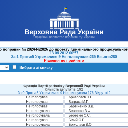
Верховна Рада України
Офіційний вебпортал парламенту України
о поправки № 2824-№2826 до проекту Кримінального процесуального
13.04.2012 00:57
За:1 Проти:5 Утрималися:9 Не голосували:265 Всього:280
Рішення не прийнято
- Вибрати зі списку
Фракція Партії регіонів у Верховній Раді України
Кількість депутатів: 192
За:0 Проти:5 Утрималися:9 Не голосували:176 Відсутні:2
Не голосував
Аркаллаєв Н.Г.
Не голосував
Баграєв М.Г.
Не голосував
Барвіненко В.Д.
Не голосувала
Бевзенко В.Ф.
Не голосувала
Березкін С.С.
Не голосував
Білий О.П.
Не голосувала
Богуслаєв В.О.