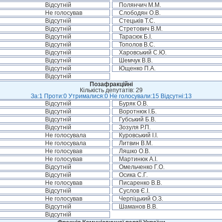
Відсутній
Полянчич М.М.
Не голосував
Слободян О.В.
Відсутній
Стецьків Т.С.
Відсутній
Стретович В.М.
Відсутній
Тарасюк Б.І.
Відсутній
Тополов В.С.
Відсутній
Харовський С.Ю.
Відсутній
Шемчук В.В.
Відсутній
Ющенко П.А.
Відсутній
Позафракційні
Кількість депутатів: 29
За:1 Проти:0 Утрималися:0 Не голосували:15 Відсутні:13
Відсутній
Буряк О.В.
Відсутній
Воротнюк І.Б.
Відсутній
Губський Б.В.
Відсутній
Зозуля Р.П.
Не голосувала
Куровський І.І.
Не голосувала
Литвин В.М.
Не голосував
Ляшко О.В.
Не голосував
Мартинюк А.І.
Відсутній
Омельченко Г.О.
Відсутній
Осика С.Г.
Не голосував
Писаренко В.В.
Відсутній
Суслов Є.І.
Не голосував
Черпіцький О.З.
Відсутній
Шаманов В.В.
Відсутній