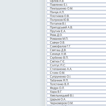
Орлов А.В.
Павленко Е.І.
Пеклушенко О.М.
Пінчук А.П.
Плотніков О.В.
Полунєєв Ю.В.
Потапов В.І.
Пригодський А.В.
Прутнік Е.А.
Рева Д.О.
Романюк М.П.
Савчук О.В.
Самофалов Г.Г.
Святаш Д.В.
Синиця А.М.
Скубенко В.П.
Смітюх Г.Є.
Солтус П.С.
Степаненко А.А.
Стоян О.М.
Супруненко О.І.
Табачник Я.П.
Толстенко В.Л.
Федун О.Л.
Хара В.Г.
Хмельницький В.І.
Царьов О.А.
Черноморов О.М.