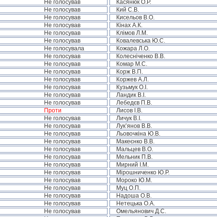
Не голосував
Касянюк О.Р.
Не голосував
Кий С.В.
Не голосував
Кисельов В.О.
Не голосував
Кінах А.К.
Не голосував
Клімов Л.М.
Не голосував
Ковалевська Ю.С.
Не голосувала
Кожара Л.О.
Не голосував
Колесніченко В.В.
Не голосував
Комар М.С.
Не голосував
Корж В.П.
Не голосував
Коржев А.Л.
Не голосував
Кузьмук О.І.
Не голосував
Ландик В.І.
Не голосував
Лебедєв П.В.
Проти
Лисов І.В.
Не голосував
Личук В.І.
Не голосував
Лук’янов В.В.
Не голосував
Льовочкіна Ю.В.
Не голосував
Макеєнко В.В.
Не голосував
Мальцев В.О.
Не голосував
Мельник П.В.
Не голосував
Мирний І.М.
Не голосував
Мірошниченко Ю.Р.
Не голосував
Мороко Ю.М.
Не голосував
Муц О.П.
Не голосував
Надоша О.В.
Не голосував
Нетецька О.А.
Не голосував
Омельянович Д.С.