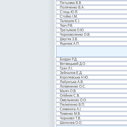
Петьовка В.В.
Поляченко В.А.
Стець Ю.Я.
Стойко І.М.
Талишев Є.І.
Ткач Р.В.
Третьяков О.Ю.
Чорноволенко О.В.
Шкутяк З.В.
Яценюк А.П.
Богдан Р.Д.
Ветвицький Д.О.
Грач Л.І.
Зейналов Е.Д.
Королевська Н.Ю.
Лабунська А.В.
Логвиненко О.С.
Маліч О.В.
Олійник С.В.
Омельченко О.О.
Пилипенко В.П.
Семинога А.І.
Томенко М.В.
Чорновіл Т.В.
Шепелев О.О.