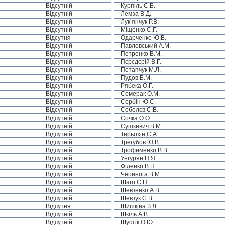
Відсутній
Курпіль С.В.
Відсутній
Лемза В.Д.
Відсутній
Лук’янчук Р.В.
Відсутній
Міщенко С.Г.
Відсутня
Одарченко Ю.В.
Відсутній
Павловський А.М.
Відсутній
Петренко В.М.
Відсутній
Пєрєдєрій В.Г.
Відсутній
Потапчук М.Л.
Відсутній
Пудов Б.М.
Відсутній
Рябека О.Г.
Відсутній
Семерак О.М.
Відсутній
Сербін Ю.С.
Відсутній
Соболєв С.В.
Відсутній
Сочка О.О.
Відсутній
Сушкевич В.М.
Відсутній
Терьохін С.А.
Відсутній
Трегубов Ю.В.
Відсутній
Трофименко В.В.
Відсутній
Унгурян П.Я.
Відсутній
Філенко В.П.
Відсутній
Чепинога В.М.
Відсутній
Шаго Є.П.
Відсутній
Шевченко А.В.
Відсутній
Шевчук С.В.
Відсутня
Шишкіна З.Л.
Відсутній
Шкіль А.В.
Відсутній
Шустік О.Ю.