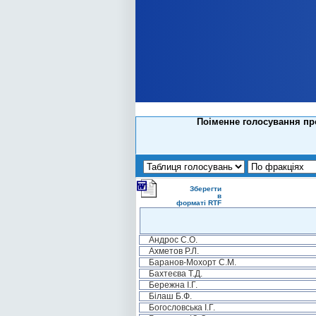
Поіменне голосування пр
Зберегти
в
форматі RTF
Андрос С.О.
Ахметов Р.Л.
Баранов-Мохорт С.М.
Бахтеєва Т.Д.
Бережна І.Г.
Білаш Б.Ф.
Богословська І.Г.