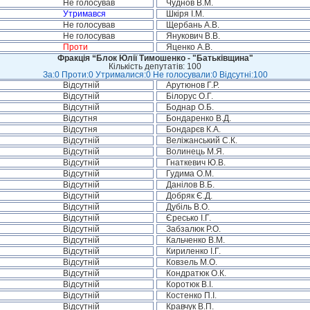
Не голосував
Чуднов В.М.
Утримався
Шкіря І.М.
Не голосував
Щербань А.В.
Не голосував
Янукович В.В.
Проти
Яценко А.В.
Фракція “Блок Юлії Тимошенко - "Батьківщина"
Кількість депутатів: 100
За:0 Проти:0 Утрималися:0 Не голосували:0 Відсутні:100
Відсутній
Арутюнов Г.Р.
Відсутній
Білорус О.Г.
Відсутній
Боднар О.Б.
Відсутня
Бондаренко В.Д.
Відсутня
Бондарєв К.А.
Відсутній
Веліжанський С.К.
Відсутній
Волинець М.Я.
Відсутній
Гнаткевич Ю.В.
Відсутній
Гудима О.М.
Відсутній
Данілов В.Б.
Відсутній
Добряк Є.Д.
Відсутній
Дубіль В.О.
Відсутній
Єресько І.Г.
Відсутній
Забзалюк Р.О.
Відсутній
Кальченко В.М.
Відсутній
Кириленко І.Г.
Відсутній
Ковзель М.О.
Відсутній
Кондратюк О.К.
Відсутній
Коротюк В.І.
Відсутній
Костенко П.І.
Відсутній
Кравчук В.П.