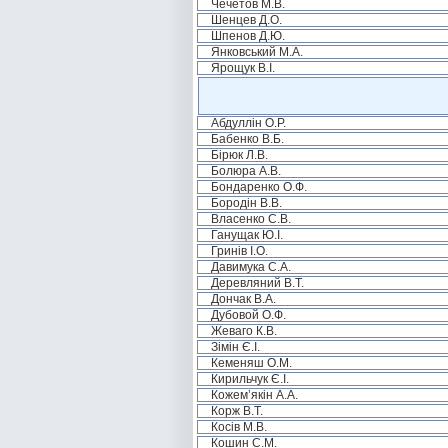
Чечетов М.В.
Шенцев Д.О.
Шпенов Д.Ю.
Янковський М.А.
Ярощук В.І.
Абдуллін О.Р.
Бабенко В.Б.
Бірюк Л.В.
Болюра А.В.
Бондаренко О.Ф.
Бородін В.В.
Власенко С.В.
Ганущак Ю.І.
Гринів І.О.
Давимука С.А.
Деревляний В.Т.
Дончак В.А.
Дубовой О.Ф.
Жеваго К.В.
Зімін Є.І.
Кеменяш О.М.
Кирильчук Є.І.
Кожем’якін А.А.
Корж В.Т.
Косів М.В.
Кошин С.М.