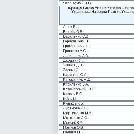
Яворівський В.О.
Фракція Блоку “Наша Україна – Наро
Українська Народна Партія, Україн
Ар’єв В.І.
Білозір О.В.
Василенко С.В.
Герасим’юк О.В.
Григорович Л.С.
Гриценко А.С.
Давиденко А.А.
Джоджик Я.І.
Жванія Д.В.
Заєць І.О.
Кармазін Ю.А.
Катеринчук М.Д.
Кириленко В.А.
Ключковський Ю.Б.
Коваль В.С.
Кріль І.І.
Куликов К.Б.
Лук’янова К.Є.
Мартиненко М.В.
Матвієнко А.С.
Мойсик В.Р.
Новіков О.В.
Палиця І.П.