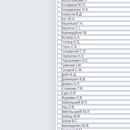
Богословська І.Г.
Болдирєв Ю.О.
Бондаренко О.А.
Борисов В.Д.
Бут Ю.А.
Васильєв Г.А.
Васютін С.І.
Вернидубов І.В.
Волков О.А.
Гєллєр Є.Б.
Глусь С.К.
Головатий С.П.
Горбатюк А.О.
Горошкевич О.С.
Гуменюк І.М.
Гусаров С.М.
Дейч Б.Д.
Демчишен В.В.
Деркач А.Л.
Єгоренко Т.В.
Єдін О.Й.
Журавко О.В.
Заблоцький В.П.
Зац О.В.
Звягільський Ю.Л.
Зубець М.В.
Зубов В.С.
Іванющенко Ю.В.