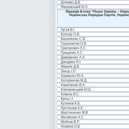
Шлемко Д.В.
Яворівський В.О.
Фракція Блоку “Наша Україна – Наро
Українська Народна Партія, Україн
Ар’єв В.І.
Білозір О.В.
Василенко С.В.
Герасим’юк О.В.
Григорович Л.С.
Гриценко А.С.
Давиденко А.А.
Джоджик Я.І.
Жванія Д.В.
Заєць І.О.
Кармазін Ю.А.
Катеринчук М.Д.
Кириленко В.А.
Ключковський Ю.Б.
Коваль В.С.
Кріль І.І.
Куликов К.Б.
Лук’янова К.Є.
Мартиненко М.В.
Матвієнко А.С.
Мойсик В.Р.
Новіков О.В.