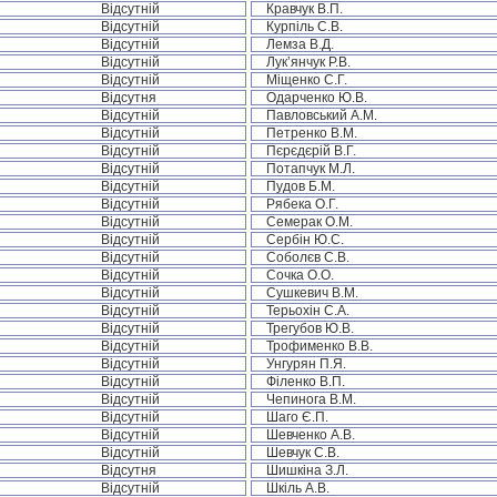
Відсутній
Кравчук В.П.
Відсутній
Курпіль С.В.
Відсутній
Лемза В.Д.
Відсутній
Лук’янчук Р.В.
Відсутній
Міщенко С.Г.
Відсутня
Одарченко Ю.В.
Відсутній
Павловський А.М.
Відсутній
Петренко В.М.
Відсутній
Пєрєдєрій В.Г.
Відсутній
Потапчук М.Л.
Відсутній
Пудов Б.М.
Відсутній
Рябека О.Г.
Відсутній
Семерак О.М.
Відсутній
Сербін Ю.С.
Відсутній
Соболєв С.В.
Відсутній
Сочка О.О.
Відсутній
Сушкевич В.М.
Відсутній
Терьохін С.А.
Відсутній
Трегубов Ю.В.
Відсутній
Трофименко В.В.
Відсутній
Унгурян П.Я.
Відсутній
Філенко В.П.
Відсутній
Чепинога В.М.
Відсутній
Шаго Є.П.
Відсутній
Шевченко А.В.
Відсутній
Шевчук С.В.
Відсутня
Шишкіна З.Л.
Відсутній
Шкіль А.В.