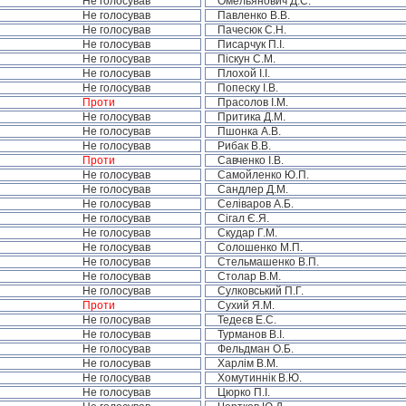
Не голосував
Омельянович Д.С.
Не голосував
Павленко В.В.
Не голосував
Пачесюк С.Н.
Не голосував
Писарчук П.І.
Не голосував
Піскун С.М.
Не голосував
Плохой І.І.
Не голосував
Попеску І.В.
Проти
Прасолов І.М.
Не голосував
Притика Д.М.
Не голосував
Пшонка А.В.
Не голосував
Рибак В.В.
Проти
Савченко І.В.
Не голосував
Самойленко Ю.П.
Не голосував
Сандлер Д.М.
Не голосував
Селіваров А.Б.
Не голосував
Сігал Є.Я.
Не голосував
Скудар Г.М.
Не голосував
Солошенко М.П.
Не голосував
Стельмашенко В.П.
Не голосував
Столар В.М.
Не голосував
Сулковський П.Г.
Проти
Сухий Я.М.
Не голосував
Тедеєв Е.С.
Не голосував
Турманов В.І.
Не голосував
Фельдман О.Б.
Не голосував
Харлім В.М.
Не голосував
Хомутиннік В.Ю.
Не голосував
Цюрко П.І.