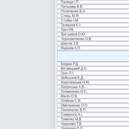
Палиця І.П.
Петьовка В.В.
Поляченко В.А.
Стець Ю.Я.
Стойко І.М.
Талишев Є.І.
Ткач Р.В.
Третьяков О.Ю.
Чорноволенко О.В.
Шкутяк З.В.
Яценюк А.П.
Богдан Р.Д.
Ветвицький Д.О.
Грач Л.І.
Зейналов Е.Д.
Королевська Н.Ю.
Лабунська А.В.
Логвиненко О.С.
Маліч О.В.
Олійник С.В.
Омельченко О.О.
Пилипенко В.П.
Семинога А.І.
Томенко М.В.
Чорновіл Т.В.
Шепелев О.О.