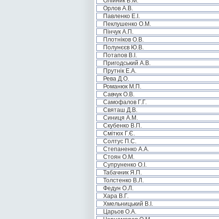
Олійник В.М.
Орлов А.В.
Павленко Е.І.
Пеклушенко О.М.
Пінчук А.П.
Плотніков О.В.
Полунєєв Ю.В.
Потапов В.І.
Пригодський А.В.
Прутнік Е.А.
Рева Д.О.
Романюк М.П.
Савчук О.В.
Самофалов Г.Г.
Святаш Д.В.
Синиця А.М.
Скубенко В.П.
Смітюх Г.Є.
Солтус П.С.
Степаненко А.А.
Стоян О.М.
Супруненко О.І.
Табачник Я.П.
Толстенко В.Л.
Федун О.Л.
Хара В.Г.
Хмельницький В.І.
Царьов О.А.