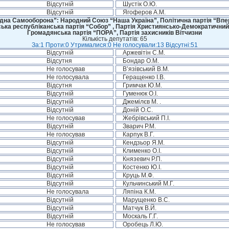
Відсутній
Шустік О.Ю.
Відсутній
Ягоферов А.М.
дна Самооборона”: Народний Союз “Наша Україна”, Політична партія “Впере
ська республіканська партія “Собор” , Партія Християнсько-Демократичний
Громадянська партія “ПОРА”, Партія захисників Вітчизни
Кількість депутатів: 65
За:1 Проти:0 Утрималися:0 Не голосували:13 Відсутні:51
Відсутній
Аржевітін С.М.
Відсутня
Бондар О.М.
Не голосував
В’язівський В.М.
Не голосувала
Геращенко І.В.
Відсутня
Гримчак Ю.М.
Відсутній
Гуменюк О.І.
Відсутній
Джемілєв М. .
Відсутній
Доній О.С.
Не голосував
Жебрівський П.І.
Відсутній
Зварич Р.М.
Не голосував
Карпук В.Г.
Відсутній
Кендзьор Я.М.
Відсутній
Клименко О.І.
Відсутній
Князевич Р.П.
Відсутній
Костенко Ю.І.
Відсутній
Круць М.Ф.
Відсутній
Кульчинський М.Г.
Не голосувала
Ляпіна К.М.
Відсутній
Марущенко В.С.
Відсутній
Матчук В.Й.
Відсутній
Москаль Г.Г.
Не голосував
Оробець Л.Ю.