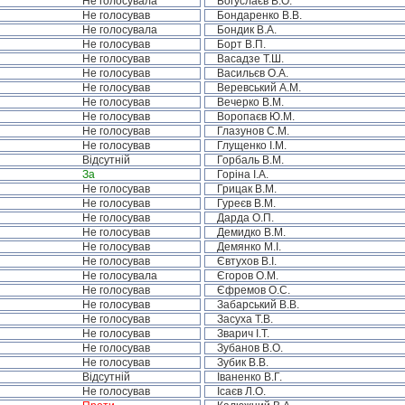
Не голосувала
Богуслаєв В.О.
Не голосував
Бондаренко В.В.
Не голосувала
Бондик В.А.
Не голосував
Борт В.П.
Не голосував
Васадзе Т.Ш.
Не голосував
Васильєв О.А.
Не голосував
Веревський А.М.
Не голосував
Вечерко В.М.
Не голосував
Воропаєв Ю.М.
Не голосував
Глазунов С.М.
Не голосував
Глущенко І.М.
Відсутній
Горбаль В.М.
За
Горіна І.А.
Не голосував
Грицак В.М.
Не голосував
Гуреєв В.М.
Не голосував
Дарда О.П.
Не голосував
Демидко В.М.
Не голосував
Демянко М.І.
Не голосував
Євтухов В.І.
Не голосувала
Єгоров О.М.
Не голосував
Єфремов О.С.
Не голосував
Забарський В.В.
Не голосував
Засуха Т.В.
Не голосував
Зварич І.Т.
Не голосував
Зубанов В.О.
Не голосував
Зубик В.В.
Відсутній
Іваненко В.Г.
Не голосував
Ісаєв Л.О.