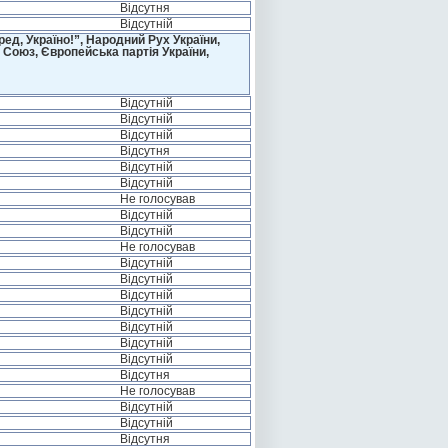
Відсутня
Відсутній
д, Україно!”, Народний Рух України,
 Союз, Європейська партія України,
Відсутній
Відсутній
Відсутній
Відсутня
Відсутній
Відсутній
Не голосував
Відсутній
Відсутній
Не голосував
Відсутній
Відсутній
Відсутній
Відсутній
Відсутній
Відсутній
Відсутній
Відсутня
Не голосував
Відсутній
Відсутній
Відсутня