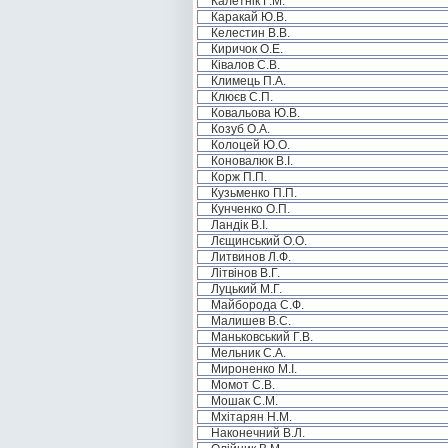
Калетнік Г.М.
Каракай Ю.В.
Келестин В.В.
Киричок О.Е.
Ківалов С.В.
Климець П.А.
Клюєв С.П.
Ковальова Ю.В.
Козуб О.А.
Колоцей Ю.О.
Коновалюк В.І.
Корж П.П.
Кузьменко П.П.
Кунченко О.П.
Ландік В.І.
Лєщинський О.О.
Литвинов Л.Ф.
Літвінов В.Г.
Луцький М.Г.
Майборода С.Ф.
Малишев В.С.
Маньковський Г.В.
Мельник С.А.
Мироненко М.І.
Момот С.В.
Мошак С.М.
Мхітарян Н.М.
Наконечний В.Л.