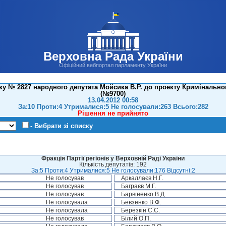
Верховна Рада України
Офіційний вебпортал парламенту України
у № 2827 народного депутата Мойсика В.Р. до проекту Кримінально
(№9700)
13.04.2012 00:58
За:10 Проти:4 Утрималися:5 Не голосували:263 Всього:282
Рішення не прийнято
- Вибрати зі списку
Фракція Партії регіонів у Верховній Раді України
Кількість депутатів: 192
За:5 Проти:4 Утрималися:5 Не голосували:176 Відсутні:2
Не голосував
Аркаллаєв Н.Г.
Не голосував
Баграєв М.Г.
Не голосував
Барвіненко В.Д.
Не голосувала
Бевзенко В.Ф.
Не голосувала
Березкін С.С.
Не голосував
Білий О.П.