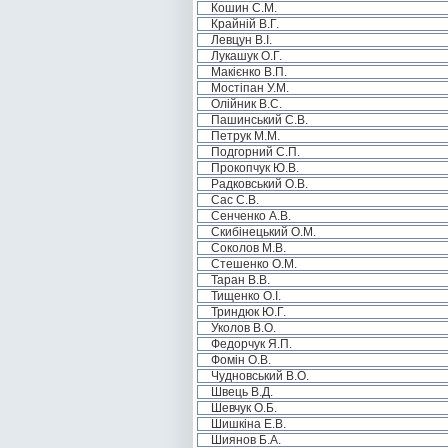
Кошин С.М.
Крайній В.Г.
Левцун В.І.
Лукашук О.Г.
Макієнко В.П.
Мостіпан У.М.
Олійник В.С.
Пашинський С.В.
Петрук М.М.
Подгорний С.П.
Прокопчук Ю.В.
Радковський О.В.
Сас С.В.
Сенченко А.В.
Скибінецький О.М.
Соколов М.В.
Стешенко О.М.
Таран В.В.
Тищенко О.І.
Триндюк Ю.Г.
Уколов В.О.
Федорчук Я.П.
Фомін О.В.
Чудновський В.О.
Швець В.Д.
Шевчук О.Б.
Шишкіна Е.В.
Шиянов Б.А.