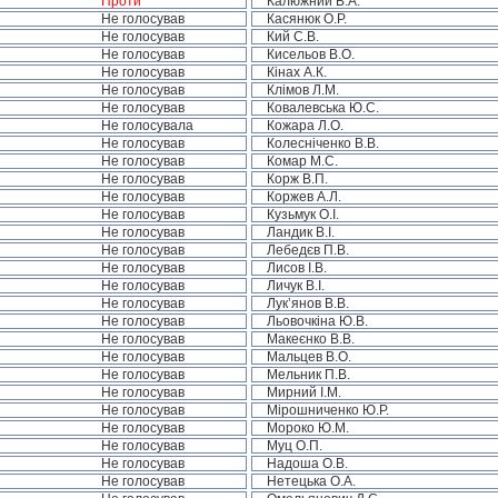
Проти
Калюжний В.А.
Не голосував
Касянюк О.Р.
Не голосував
Кий С.В.
Не голосував
Кисельов В.О.
Не голосував
Кінах А.К.
Не голосував
Клімов Л.М.
Не голосував
Ковалевська Ю.С.
Не голосувала
Кожара Л.О.
Не голосував
Колесніченко В.В.
Не голосував
Комар М.С.
Не голосував
Корж В.П.
Не голосував
Коржев А.Л.
Не голосував
Кузьмук О.І.
Не голосував
Ландик В.І.
Не голосував
Лебедєв П.В.
Не голосував
Лисов І.В.
Не голосував
Личук В.І.
Не голосував
Лук’янов В.В.
Не голосував
Льовочкіна Ю.В.
Не голосував
Макеєнко В.В.
Не голосував
Мальцев В.О.
Не голосував
Мельник П.В.
Не голосував
Мирний І.М.
Не голосував
Мірошниченко Ю.Р.
Не голосував
Мороко Ю.М.
Не голосував
Муц О.П.
Не голосував
Надоша О.В.
Не голосував
Нетецька О.А.