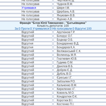
Не голосував
Чертков Ю.Д.
Не голосував
Чуднов В.М.
Утримався
Шкіря І.М.
Не голосував
Щербань А.В.
Не голосував
Янукович В.В.
Не голосував
Яценко А.В.
Фракція “Блок Юлії Тимошенко - "Батьківщина"
Кількість депутатів: 100
За:0 Проти:0 Утрималися:0 Не голосували:0 Відсутні:100
Відсутній
Арутюнов Г.Р.
Відсутній
Білорус О.Г.
Відсутній
Боднар О.Б.
Відсутня
Бондаренко В.Д.
Відсутня
Бондарєв К.А.
Відсутній
Веліжанський С.К.
Відсутній
Волинець М.Я.
Відсутній
Гнаткевич Ю.В.
Відсутній
Гудима О.М.
Відсутній
Данілов В.Б.
Відсутній
Добряк Є.Д.
Відсутній
Дубіль В.О.
Відсутній
Єресько І.Г.
Відсутній
Забзалюк Р.О.
Відсутній
Кальченко В.М.
Відсутній
Кириленко І.Г.
Відсутній
Ковзель М.О.
Відсутній
Кондратюк О.К.
Відсутній
Коротюк В.І.
Відсутній
Костенко П.І.