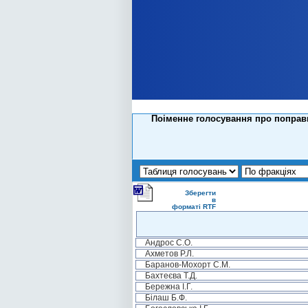
Поіменне голосування про поправк
Зберегти
в
форматі RTF
Андрос С.О.
Ахметов Р.Л.
Баранов-Мохорт С.М.
Бахтеєва Т.Д.
Бережна І.Г.
Білаш Б.Ф.