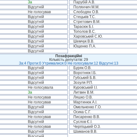
За
Парубій А.В.
Відсутній
Полянчич М.М.
Не голосував
Слободян О.В.
Відсутній
Стецьків Т.С.
Відсутній
Стретович В.М.
Відсутній
Тарасюк Б.І.
Відсутній
Тополов В.С.
Відсутній
Харовський С.Ю.
Відсутній
Шемчук В.В.
Відсутній
Ющенко П.А.
Відсутній
Позафракційні
Кількість депутатів: 29
За:4 Проти:0 Утрималися:0 Не голосували:12 Відсутні:13
Відсутній
Буряк О.В.
Відсутній
Воротнюк І.Б.
Відсутній
Губський Б.В.
Відсутній
Зозуля Р.П.
Не голосувала
Куровський І.І.
За
Литвин В.М.
Не голосував
Ляшко О.В.
Не голосував
Мартинюк А.І.
Відсутній
Омельченко Г.О.
Відсутній
Осика С.Г.
Не голосував
Писаренко В.В.
Відсутній
Суслов Є.І.
Не голосував
Черпіцький О.З.
Відсутній
Шаманов В.В.
Відсутній