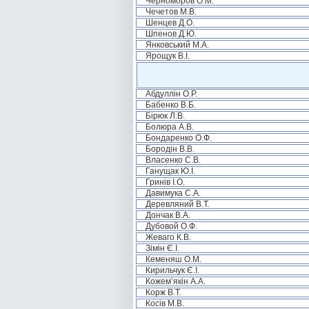
Черноморов О.М.
Чечетов М.В.
Шенцев Д.О.
Шпенов Д.Ю.
Янковський М.А.
Ярощук В.І.
Абдуллін О.Р.
Бабенко В.Б.
Бірюк Л.В.
Болюра А.В.
Бондаренко О.Ф.
Бородін В.В.
Власенко С.В.
Ганущак Ю.І.
Гринів І.О.
Давимука С.А.
Деревляний В.Т.
Дончак В.А.
Дубовой О.Ф.
Жеваго К.В.
Зімін Є.І.
Кеменяш О.М.
Кирильчук Є.І.
Кожем’якін А.А.
Корж В.Т.
Косів М.В.