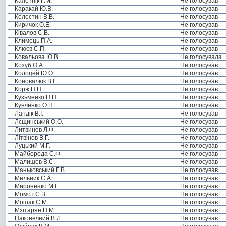
Калетнік Г.М.
Не голосував
Каракай Ю.В.
Не голосував
Келестин В.В.
Не голосував
Киричок О.Е.
Не голосував
Ківалов С.В.
Не голосував
Климець П.А.
Не голосував
Клюєв С.П.
Не голосував
Ковальова Ю.В.
Не голосувала
Козуб О.А.
Не голосував
Колоцей Ю.О.
Не голосував
Коновалюк В.І.
Не голосував
Корж П.П.
Не голосував
Кузьменко П.П.
Не голосував
Кунченко О.П.
Не голосував
Ландік В.І.
Не голосував
Лєщинський О.О.
Не голосував
Литвинов Л.Ф.
Не голосував
Літвінов В.Г.
Не голосував
Луцький М.Г.
Не голосував
Майборода С.Ф.
Не голосував
Малишев В.С.
Не голосував
Маньковський Г.В.
Не голосував
Мельник С.А.
Не голосував
Мироненко М.І.
Не голосував
Момот С.В.
Не голосував
Мошак С.М.
Не голосував
Мхітарян Н.М.
Не голосував
Наконечний В.Л.
Не голосував