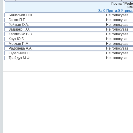
Група "Реф
Кіл
За:0 Проти:0 Утрима
Бобильов О.Ф.
Не голосував
Гасюк П.П.
Не голосував
Гейман О.А.
Не голосував
Задирко Г.О.
Не голосував
Каплієнко В.В.
Не голосував
Крук Ю.Б.
Не голосував
Мовчан П.М.
Не голосував
Радовець А.А.
Не голосував
Сідельник І.І.
Не голосував
Трайдук М.Ф.
Не голосував