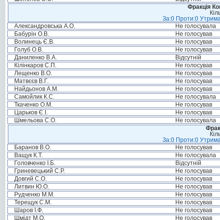
Фракція Ком
Кіл
За:0 Проти:0 Утрима
Александровська А.О.
Не голосувала
Бабурін О.В.
Не голосував
Волинець Є.В.
Не голосував
Голуб О.В.
Не голосував
Даниленко В.А.
Відсутній
Кілінкаров С.П.
Не голосував
Лещенко В.О.
Не голосував
Матвєєв В.Г.
Не голосував
Найдьонов А.М.
Не голосував
Самойлик К.С.
Не голосувала
Ткаченко О.М.
Не голосував
Царьков Є.І.
Не голосував
Шмельова С.О.
Не голосувала
Фрак
Кіл
За:0 Проти:0 Утрима
Баранов В.О.
Не голосував
Ващук К.Т.
Не голосувала
Головченко І.Б.
Відсутній
Гриневецький С.Р.
Не голосував
Довгий С.О.
Не голосував
Литвин Ю.О.
Не голосував
Рудченко М.М.
Не голосував
Терещук С.М.
Не голосував
Шаров І.Ф.
Не голосував
Шмідт М.О.
Не голосував