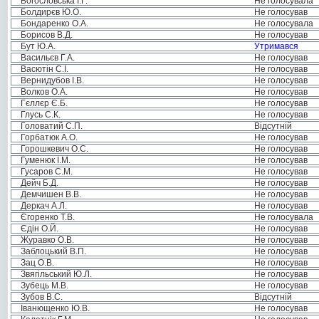
Богословська І.Г.
Не голосувала
Болдирєв Ю.О.
Не голосував
Бондаренко О.А.
Не голосувала
Борисов В.Д.
Не голосував
Бут Ю.А.
Утримався
Васильєв Г.А.
Не голосував
Васютін С.І.
Не голосував
Вернидубов І.В.
Не голосував
Волков О.А.
Не голосував
Гєллєр Є.Б.
Не голосував
Глусь С.К.
Не голосував
Головатий С.П.
Відсутній
Горбатюк А.О.
Не голосував
Горошкевич О.С.
Не голосував
Гуменюк І.М.
Не голосував
Гусаров С.М.
Не голосував
Дейч Б.Д.
Не голосував
Демчишен В.В.
Не голосував
Деркач А.Л.
Не голосував
Єгоренко Т.В.
Не голосувала
Єдін О.Й.
Не голосував
Журавко О.В.
Не голосував
Заблоцький В.П.
Не голосував
Зац О.В.
Не голосував
Звягільський Ю.Л.
Не голосував
Зубець М.В.
Не голосував
Зубов В.С.
Відсутній
Іванющенко Ю.В.
Не голосував