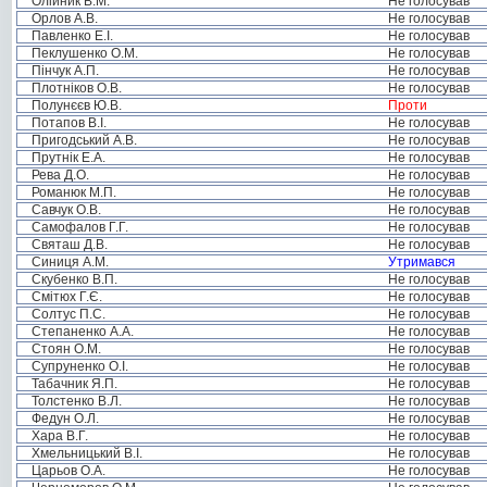
Олійник В.М.
Не голосував
Орлов А.В.
Не голосував
Павленко Е.І.
Не голосував
Пеклушенко О.М.
Не голосував
Пінчук А.П.
Не голосував
Плотніков О.В.
Не голосував
Полунєєв Ю.В.
Проти
Потапов В.І.
Не голосував
Пригодський А.В.
Не голосував
Прутнік Е.А.
Не голосував
Рева Д.О.
Не голосував
Романюк М.П.
Не голосував
Савчук О.В.
Не голосував
Самофалов Г.Г.
Не голосував
Святаш Д.В.
Не голосував
Синиця А.М.
Утримався
Скубенко В.П.
Не голосував
Смітюх Г.Є.
Не голосував
Солтус П.С.
Не голосував
Степаненко А.А.
Не голосував
Стоян О.М.
Не голосував
Супруненко О.І.
Не голосував
Табачник Я.П.
Не голосував
Толстенко В.Л.
Не голосував
Федун О.Л.
Не голосував
Хара В.Г.
Не голосував
Хмельницький В.І.
Не голосував
Царьов О.А.
Не голосував