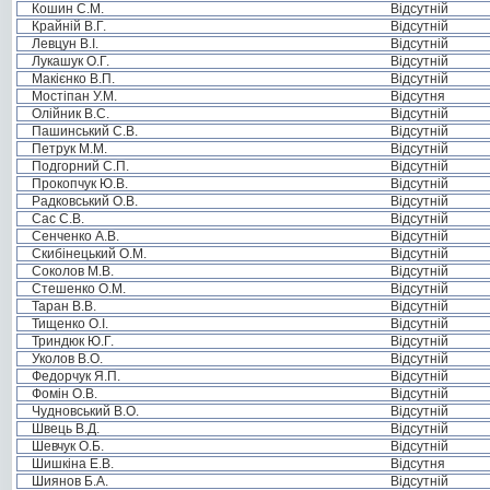
Кошин С.М.
Відсутній
Крайній В.Г.
Відсутній
Левцун В.І.
Відсутній
Лукашук О.Г.
Відсутній
Макієнко В.П.
Відсутній
Мостіпан У.М.
Відсутня
Олійник В.С.
Відсутній
Пашинський С.В.
Відсутній
Петрук М.М.
Відсутній
Подгорний С.П.
Відсутній
Прокопчук Ю.В.
Відсутній
Радковський О.В.
Відсутній
Сас С.В.
Відсутній
Сенченко А.В.
Відсутній
Скибінецький О.М.
Відсутній
Соколов М.В.
Відсутній
Стешенко О.М.
Відсутній
Таран В.В.
Відсутній
Тищенко О.І.
Відсутній
Триндюк Ю.Г.
Відсутній
Уколов В.О.
Відсутній
Федорчук Я.П.
Відсутній
Фомін О.В.
Відсутній
Чудновський В.О.
Відсутній
Швець В.Д.
Відсутній
Шевчук О.Б.
Відсутній
Шишкіна Е.В.
Відсутня
Шиянов Б.А.
Відсутній