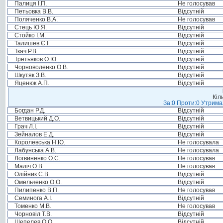
Палиця І.П.
Не голосував
Петьовка В.В.
Відсутній
Поляченко В.А.
Не голосував
Стець Ю.Я.
Відсутній
Стойко І.М.
Відсутній
Талишев Є.І.
Відсутній
Ткач Р.В.
Відсутній
Третьяков О.Ю.
Відсутній
Чорноволенко О.В.
Відсутній
Шкутяк З.В.
Відсутній
Яценюк А.П.
Відсутній
Кіл
За:0 Проти:0 Утримал
Богдан Р.Д.
Відсутній
Ветвицький Д.О.
Відсутній
Грач Л.І.
Відсутній
Зейналов Е.Д.
Відсутній
Королевська Н.Ю.
Не голосувала
Лабунська А.В.
Не голосувала
Логвиненко О.С.
Не голосував
Маліч О.В.
Не голосував
Олійник С.В.
Відсутній
Омельченко О.О.
Відсутній
Пилипенко В.П.
Не голосував
Семинога А.І.
Відсутній
Томенко М.В.
Не голосував
Чорновіл Т.В.
Відсутній
Шепелев О.О.
Відсутній