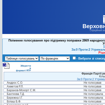
Верховн
Офіційний в
Поіменне голосування про підтримку поправки 2869 народного
У
1
За:0 Проти:2 Утримал
Ріш
- Вибрати зі списк
Зберегти
в
форматі RTF
Фракція Партії р
Кіль
За:0 Проти:2 Утримал
Андрос С.О.
Не голосував
Ахметов Р.Л.
Не голосував
Баранов-Мохорт С.М.
Не голосував
Бахтеєва Т.Д.
Не голосувала
Бережна І.Г.
Не голосувала
Білаш Б.Ф.
Не голосував