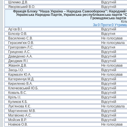
Шлемко Д.В.
Відсутній
Яворівський В.О.
Відсутній
Фракція Блоку “Наша Україна – Народна Самооборона”: Народний Со
Українська Народна Партія, Українська республіканська партія “
Громадянська партія 
Кіл
За:0 Проти:0 Утримал
Ар’єв В.І.
Відсутній
Білозір О.В.
Відсутня
Василенко С.В.
Не голосував
Герасим’юк О.В.
Не голосувала
Григорович Л.С.
Відсутня
Гриценко А.С.
Відсутній
Давиденко А.А.
Відсутній
Джоджик Я.І.
Відсутній
Жванія Д.В.
Не голосував
Заєць І.О.
Відсутній
Кармазін Ю.А.
Не голосував
Катеринчук М.Д.
Відсутній
Кириленко В.А.
Відсутній
Ключковський Ю.Б.
Відсутній
Коваль В.С.
Відсутній
Кріль І.І.
Відсутній
Куликов К.Б.
Відсутній
Лук’янова К.Є.
Не голосувала
Мартиненко М.В.
Відсутній
Матвієнко А.С.
Відсутній
Мойсик В.Р.
Відсутній
Новіков О.В.
Не голосував