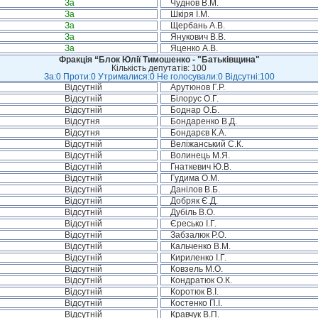
За
Чуднов В.М.
За
Шкіря І.М.
За
Щербань А.В.
За
Янукович В.В.
За
Яценко А.В.
Фракція “Блок Юлії Тимошенко - "Батьківщина"
Кількість депутатів: 100
За:0 Проти:0 Утрималися:0 Не голосували:0 Відсутні:100
Відсутній
Арутюнов Г.Р.
Відсутній
Білорус О.Г.
Відсутній
Боднар О.Б.
Відсутня
Бондаренко В.Д.
Відсутня
Бондарєв К.А.
Відсутній
Веліжанський С.К.
Відсутній
Волинець М.Я.
Відсутній
Гнаткевич Ю.В.
Відсутній
Гудима О.М.
Відсутній
Данілов В.Б.
Відсутній
Добряк Є.Д.
Відсутній
Дубіль В.О.
Відсутній
Єресько І.Г.
Відсутній
Забзалюк Р.О.
Відсутній
Кальченко В.М.
Відсутній
Кириленко І.Г.
Відсутній
Ковзель М.О.
Відсутній
Кондратюк О.К.
Відсутній
Коротюк В.І.
Відсутній
Костенко П.І.
Відсутній
Кравчук В.П.