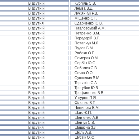
Відсутній
Курпіль С.В.
Відсутній
Лемза В.Д.
Відсутній
Лук’янчук Р.В.
Відсутній
Міщенко С.Г.
Відсутня
Одарченко Ю.В.
Відсутній
Павловський А.М.
Відсутній
Петренко В.М.
Відсутній
Пєрєдєрій В.Г.
Відсутній
Потапчук М.Л.
Відсутній
Пудов Б.М.
Відсутній
Рябека О.Г.
Відсутній
Семерак О.М.
Відсутній
Сербін Ю.С.
Відсутній
Соболєв С.В.
Відсутній
Сочка О.О.
Відсутній
Сушкевич В.М.
Відсутній
Терьохін С.А.
Відсутній
Трегубов Ю.В.
Відсутній
Трофименко В.В.
Відсутній
Унгурян П.Я.
Відсутній
Філенко В.П.
Відсутній
Чепинога В.М.
Відсутній
Шаго Є.П.
Відсутній
Шевченко А.В.
Відсутній
Шевчук С.В.
Відсутня
Шишкіна З.Л.
Відсутній
Шкіль А.В.
Відсутній
Шустік О.Ю.