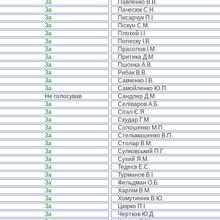
За
Павленко В.В.
За
Пачесюк С.Н.
За
Писарчук П.І.
За
Піскун С.М.
За
Плохой І.І.
За
Попеску І.В.
За
Прасолов І.М.
За
Притика Д.М.
За
Пшонка А.В.
За
Рибак В.В.
За
Савченко І.В.
За
Самойленко Ю.П.
Не голосував
Сандлер Д.М.
За
Селіваров А.Б.
За
Сігал Є.Я.
За
Скудар Г.М.
За
Солошенко М.П.
За
Стельмашенко В.П.
За
Столар В.М.
За
Сулковський П.Г.
За
Сухий Я.М.
За
Тедеєв Е.С.
За
Турманов В.І.
За
Фельдман О.Б.
За
Харлім В.М.
За
Хомутиннік В.Ю.
За
Цюрко П.І.
За
Чертков Ю.Д.