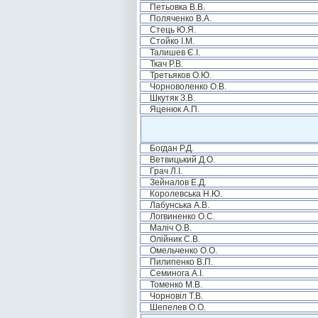
Петьовка В.В.
Поляченко В.А.
Стець Ю.Я.
Стойко І.М.
Талишев Є.І.
Ткач Р.В.
Третьяков О.Ю.
Чорноволенко О.В.
Шкутяк З.В.
Яценюк А.П.
Богдан Р.Д.
Ветвицький Д.О.
Грач Л.І.
Зейналов Е.Д.
Королевська Н.Ю.
Лабунська А.В.
Логвиненко О.С.
Маліч О.В.
Олійник С.В.
Омельченко О.О.
Пилипенко В.П.
Семинога А.І.
Томенко М.В.
Чорновіл Т.В.
Шепелев О.О.