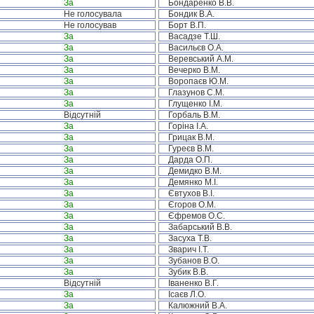
За
Бондаренко В.В.
Не голосувала
Бондик В.А.
Не голосував
Борт В.П.
За
Васадзе Т.Ш.
За
Васильєв О.А.
За
Веревський А.М.
За
Вечерко В.М.
За
Воропаєв Ю.М.
За
Глазунов С.М.
За
Глущенко І.М.
Відсутній
Горбаль В.М.
За
Горіна І.А.
За
Грицак В.М.
За
Гуреєв В.М.
За
Дарда О.П.
За
Демидко В.М.
За
Демянко М.І.
За
Євтухов В.І.
За
Єгоров О.М.
За
Єфремов О.С.
За
Забарський В.В.
За
Засуха Т.В.
За
Зварич І.Т.
За
Зубанов В.О.
За
Зубик В.В.
Відсутній
Іваненко В.Г.
За
Ісаєв Л.О.
За
Калюжний В.А.