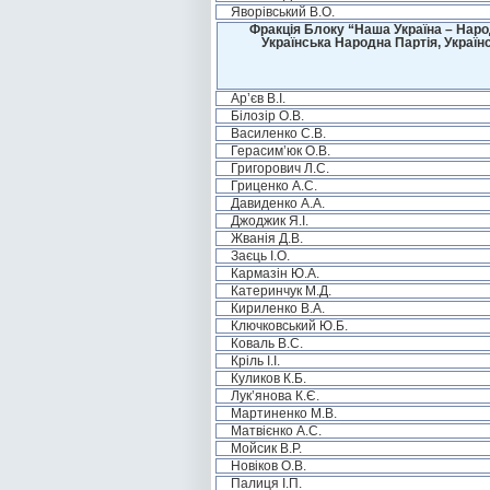
Яворівський В.О.
Фракція Блоку “Наша Україна – Наро
Українська Народна Партія, Україн
Ар’єв В.І.
Білозір О.В.
Василенко С.В.
Герасим’юк О.В.
Григорович Л.С.
Гриценко А.С.
Давиденко А.А.
Джоджик Я.І.
Жванія Д.В.
Заєць І.О.
Кармазін Ю.А.
Катеринчук М.Д.
Кириленко В.А.
Ключковський Ю.Б.
Коваль В.С.
Кріль І.І.
Куликов К.Б.
Лук’янова К.Є.
Мартиненко М.В.
Матвієнко А.С.
Мойсик В.Р.
Новіков О.В.
Палиця І.П.