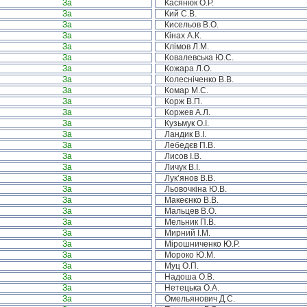
За
Касянюк О.Р.
За
Кий С.В.
За
Кисельов В.О.
За
Кінах А.К.
За
Клімов Л.М.
За
Ковалевська Ю.С.
За
Кожара Л.О.
За
Колесніченко В.В.
За
Комар М.С.
За
Корж В.П.
За
Коржев А.Л.
За
Кузьмук О.І.
За
Ландик В.І.
За
Лебедєв П.В.
За
Лисов І.В.
За
Личук В.І.
За
Лук’янов В.В.
За
Льовочкіна Ю.В.
За
Макеєнко В.В.
За
Мальцев В.О.
За
Мельник П.В.
За
Мирний І.М.
За
Мірошниченко Ю.Р.
За
Мороко Ю.М.
За
Муц О.П.
За
Надоша О.В.
За
Нетецька О.А.
За
Омельянович Д.С.