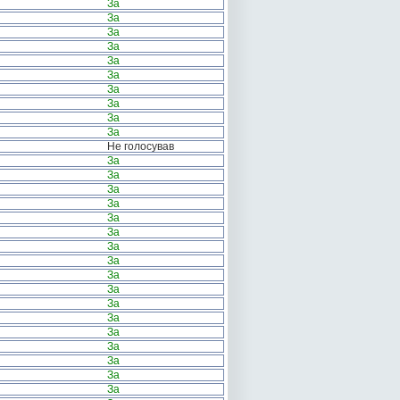
За
За
За
За
За
За
За
За
За
За
Не голосував
За
За
За
За
За
За
За
За
За
За
За
За
За
За
За
За
За