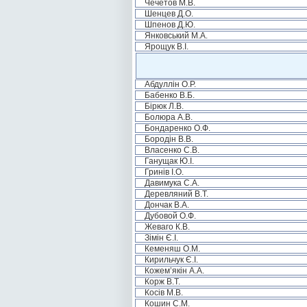
Чечетов М.В.
Шенцев Д.О.
Шпенов Д.Ю.
Янковський М.А.
Ярощук В.І.
Абдуллін О.Р.
Бабенко В.Б.
Бірюк Л.В.
Болюра А.В.
Бондаренко О.Ф.
Бородін В.В.
Власенко С.В.
Ганущак Ю.І.
Гринів І.О.
Давимука С.А.
Деревляний В.Т.
Дончак В.А.
Дубовой О.Ф.
Жеваго К.В.
Зімін Є.І.
Кеменяш О.М.
Кирильчук Є.І.
Кожем’якін А.А.
Корж В.Т.
Косів М.В.
Кошин С.М.