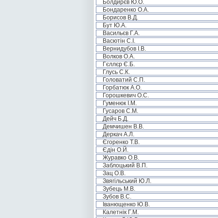
Болдирєв Ю.О.
Бондаренко О.А.
Борисов В.Д.
Бут Ю.А.
Васильєв Г.А.
Васютін С.І.
Вернидубов І.В.
Волков О.А.
Гєллєр Є.Б.
Глусь С.К.
Головатий С.П.
Горбатюк А.О.
Горошкевич О.С.
Гуменюк І.М.
Гусаров С.М.
Дейч Б.Д.
Демчишен В.В.
Деркач А.Л.
Єгоренко Т.В.
Єдін О.Й.
Журавко О.В.
Заблоцький В.П.
Зац О.В.
Звягільський Ю.Л.
Зубець М.В.
Зубов В.С.
Іванющенко Ю.В.
Калетнік Г.М.