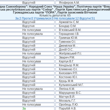
Відсутній
Ягоферов А.М.
дна Самооборона”: Народний Союз “Наша Україна”, Політична партія “Впере
ська республіканська партія “Собор” , Партія Християнсько-Демократичний
Громадянська партія “ПОРА”, Партія захисників Вітчизни
Кількість депутатів: 65
За:2 Проти:0 Утрималися:0 Не голосували:12 Відсутні:51
Відсутній
Аржевітін С.М.
Відсутня
Бондар О.М.
Не голосував
В’язівський В.М.
Не голосувала
Геращенко І.В.
Відсутня
Гримчак Ю.М.
Відсутній
Гуменюк О.І.
Відсутній
Джемілєв М. .
Відсутній
Доній О.С.
Не голосував
Жебрівський П.І.
Відсутній
Зварич Р.М.
Не голосував
Карпук В.Г.
Відсутній
Кендзьор Я.М.
Відсутній
Клименко О.І.
Відсутній
Князевич Р.П.
Відсутній
Костенко Ю.І.
Відсутній
Круць М.Ф.
Відсутній
Кульчинський М.Г.
Не голосувала
Ляпіна К.М.
Відсутній
Марущенко В.С.
Відсутній
Матчук В.Й.
Відсутній
Москаль Г.Г.
Не голосував
Оробець Л.Ю.
За
Парубій А.В.