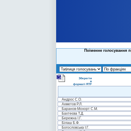
Поіменне голосування пр
Зберегти
в
форматі RTF
Андрос С.О.
Ахметов Р.Л.
Баранов-Мохорт С.М.
Бахтеєва Т.Д.
Бережна І.Г.
Білаш Б.Ф.
Богословська І.Г.