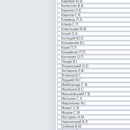
Каракай Ю.В.
Келестин В.В.
Киричок О.Е.
Ківалов С.В.
Климець П.А.
Клюєв С.П.
Ковальова Ю.В.
Козуб О.А.
Колоцей Ю.О.
Коновалюк В.І.
Корж П.П.
Кузьменко П.П.
Кунченко О.П.
Ландік В.І.
Лєщинський О.О.
Литвинов Л.Ф.
Літвінов В.Г.
Луцький М.Г.
Майборода С.Ф.
Малишев В.С.
Маньковський Г.В.
Мельник С.А.
Мироненко М.І.
Момот С.В.
Мошак С.М.
Мхітарян Н.М.
Наконечний В.Л.
Олійник В.М.