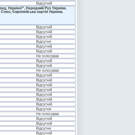
Відсутній
д, Україно!”, Народний Рух України,
 Союз, Європейська партія України,
Відсутній
Відсутній
Відсутній
Відсутня
Відсутній
Відсутній
Не голосував
Відсутній
Відсутній
Не голосував
Відсутній
Відсутній
Відсутній
Відсутній
Відсутній
Відсутній
Відсутній
Відсутня
Не голосував
Відсутній
Відсутній
Відсутня
Відсутній