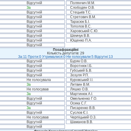
Відсутній
Полянчич М.М.
За
Слободян О.В.
Відсутній
Стецьків Т.С.
Відсутній
Стретович В.М.
Відсутній
Тарасюк Б.І.
Відсутній
Тополов В.С.
Відсутній
Харовський С.Ю.
Відсутній
Шемчук В.В.
Відсутній
Ющенко П.А.
Відсутній
Позафракційні
Кількість депутатів: 29
За:11 Проти:0 Утрималися:0 Не голосували:5 Відсутні:13
Відсутній
Буряк О.В.
Відсутній
Воротнюк І.Б.
Відсутній
Губський Б.В.
Відсутній
Зозуля Р.П.
Не голосувала
Куровський І.І.
За
Литвин В.М.
Не голосував
Ляшко О.В.
За
Мартинюк А.І.
Відсутній
Омельченко Г.О.
Відсутній
Осика С.Г.
За
Писаренко В.В.
Відсутній
Суслов Є.І.
Не голосував
Черпіцький О.З.
Відсутній
Шаманов В.В.
Відсутній