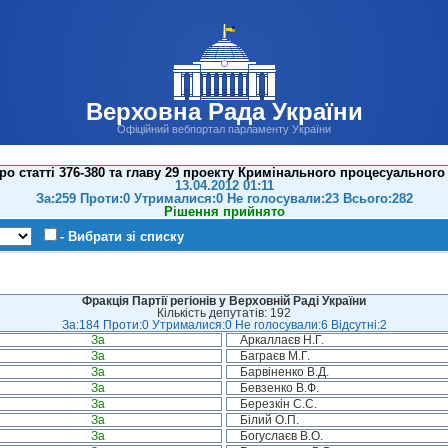
Верховна Рада України
Офіційний вебпортал парламенту України
о статті 376-380 та главу 29 проекту Кримінального процесуального
13.04.2012 01:11
За:259 Проти:0 Утрималися:0 Не голосували:23 Всього:282
Рішення прийнято
- Вибрати зі списку
Фракція Партії регіонів у Верховній Раді України
Кількість депутатів: 192
За:184 Проти:0 Утрималися:0 Не голосували:6 Відсутні:2
За
Аркаллаєв Н.Г.
За
Баграєв М.Г.
За
Барвіненко В.Д.
За
Бевзенко В.Ф.
За
Березкін С.С.
За
Білий О.П.
За
Богуслаєв В.О.