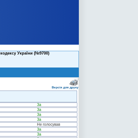
 кодексу України (№9700)
Версія для друку
За
За
За
За
Не голосував
За
За