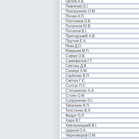
Орлов А.В.
Павленко Е.І.
Пеклушенко О.М.
Пінчук А.П.
Плотніков О.В.
Полунєєв Ю.В.
Потапов В.І.
Пригодський А.В.
Прутнік Е.А.
Рева Д.О.
Романюк М.П.
Савчук О.В.
Самофалов Г.Г.
Святаш Д.В.
Синиця А.М.
Скубенко В.П.
Смітюх Г.Є.
Солтус П.С.
Степаненко А.А.
Стоян О.М.
Супруненко О.І.
Табачник Я.П.
Толстенко В.Л.
Федун О.Л.
Хара В.Г.
Хмельницький В.І.
Царьов О.А.
Черноморов О.М.