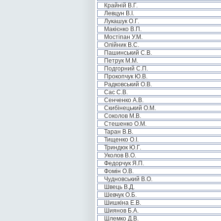
Крайній В.Г.
Левцун В.І.
Лукашук О.Г.
Макієнко В.П.
Мостіпан У.М.
Олійник В.С.
Пашинський С.В.
Петрук М.М.
Подгорний С.П.
Прокопчук Ю.В.
Радковський О.В.
Сас С.В.
Сенченко А.В.
Скибінецький О.М.
Соколов М.В.
Стешенко О.М.
Таран В.В.
Тищенко О.І.
Триндюк Ю.Г.
Уколов В.О.
Федорчук Я.П.
Фомін О.В.
Чудновський В.О.
Швець В.Д.
Шевчук О.Б.
Шишкіна Е.В.
Шиянов Б.А.
Шлемко Д.В.