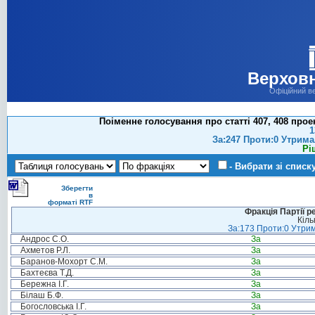
Верховн
Офіційний в
Поіменне голосування про статті 407, 408 про
1
За:247 Проти:0 Утрима
Рі
- Вибрати зі списк
Зберегти
в
форматі RTF
Фракція Партії р
Кіль
За:173 Проти:0 Утрим
Андрос С.О.
За
Ахметов Р.Л.
За
Баранов-Мохорт С.М.
За
Бахтеєва Т.Д.
За
Бережна І.Г.
За
Білаш Б.Ф.
За
Богословська І.Г.
За