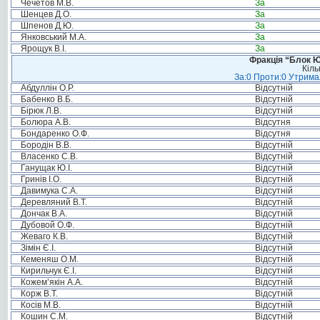
Чечетов М.В.
За
Шенцев Д.О.
За
Шпенов Д.Ю.
За
Янковський М.А.
За
Ярощук В.І.
За
Фракція “Блок Ю
Кіль
За:0 Проти:0 Утримал
Абдуллін О.Р.
Відсутній
Бабенко В.Б.
Відсутній
Бірюк Л.В.
Відсутній
Болюра А.В.
Відсутня
Бондаренко О.Ф.
Відсутня
Бородін В.В.
Відсутній
Власенко С.В.
Відсутній
Ганущак Ю.І.
Відсутній
Гринів І.О.
Відсутній
Давимука С.А.
Відсутній
Деревляний В.Т.
Відсутній
Дончак В.А.
Відсутній
Дубовой О.Ф.
Відсутній
Жеваго К.В.
Відсутній
Зімін Є.І.
Відсутній
Кеменяш О.М.
Відсутній
Кирильчук Є.І.
Відсутній
Кожем’якін А.А.
Відсутній
Корж В.Т.
Відсутній
Косів М.В.
Відсутній
Кошин С.М.
Відсутній