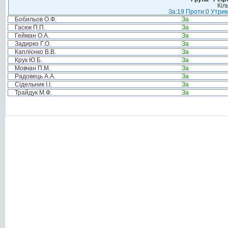
Кіл
За:19 Проти:0 Утрим
Бобильов О.Ф.
За
Гасюк П.П.
За
Гейман О.А.
За
Задирко Г.О.
За
Каплієнко В.В.
За
Крук Ю.Б.
За
Мовчан П.М.
За
Радовець А.А.
За
Сідельник І.І.
За
Трайдук М.Ф.
За