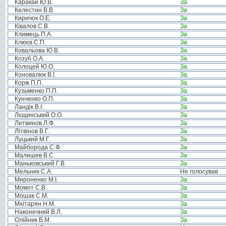
Каракай Ю.В.
За
Келестин В.В.
За
Киричок О.Е.
За
Ківалов С.В.
За
Климець П.А.
За
Клюєв С.П.
За
Ковальова Ю.В.
За
Козуб О.А.
За
Колоцей Ю.О.
За
Коновалюк В.І.
За
Корж П.П.
За
Кузьменко П.П.
За
Кунченко О.П.
За
Ландік В.І.
За
Лєщинський О.О.
За
Литвинов Л.Ф.
За
Літвінов В.Г.
За
Луцький М.Г.
За
Майборода С.Ф.
За
Малишев В.С.
За
Маньковський Г.В.
За
Мельник С.А.
Не голосував
Мироненко М.І.
За
Момот С.В.
За
Мошак С.М.
За
Мхітарян Н.М.
За
Наконечний В.Л.
За
Олійник В.М.
За