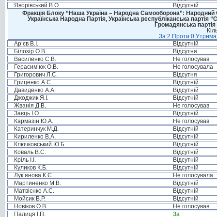
Яворівський В.О.
Відсутній
Фракція Блоку “Наша Україна – Народна Самооборона”: Народний Со
Українська Народна Партія, Українська республіканська партія “
Громадянська партія 
Кіл
За:2 Проти:0 Утримал
Ар’єв В.І.
Відсутній
Білозір О.В.
Відсутня
Василенко С.В.
Не голосував
Герасим’юк О.В.
Не голосувала
Григорович Л.С.
Відсутня
Гриценко А.С.
Відсутній
Давиденко А.А.
Відсутній
Джоджик Я.І.
Відсутній
Жванія Д.В.
Не голосував
Заєць І.О.
Відсутній
Кармазін Ю.А.
Не голосував
Катеринчук М.Д.
Відсутній
Кириленко В.А.
Відсутній
Ключковський Ю.Б.
Відсутній
Коваль В.С.
Відсутній
Кріль І.І.
Відсутній
Куликов К.Б.
Відсутній
Лук’янова К.Є.
Не голосувала
Мартиненко М.В.
Відсутній
Матвієнко А.С.
Відсутній
Мойсик В.Р.
Відсутній
Новіков О.В.
Не голосував
Палиця І.П.
За