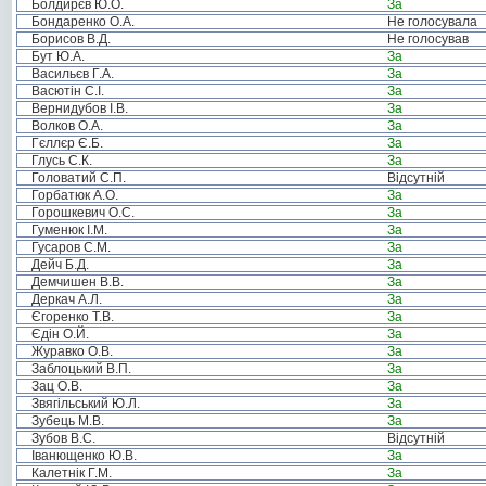
Болдирєв Ю.О.
За
Бондаренко О.А.
Не голосувала
Борисов В.Д.
Не голосував
Бут Ю.А.
За
Васильєв Г.А.
За
Васютін С.І.
За
Вернидубов І.В.
За
Волков О.А.
За
Гєллєр Є.Б.
За
Глусь С.К.
За
Головатий С.П.
Відсутній
Горбатюк А.О.
За
Горошкевич О.С.
За
Гуменюк І.М.
За
Гусаров С.М.
За
Дейч Б.Д.
За
Демчишен В.В.
За
Деркач А.Л.
За
Єгоренко Т.В.
За
Єдін О.Й.
За
Журавко О.В.
За
Заблоцький В.П.
За
Зац О.В.
За
Звягільський Ю.Л.
За
Зубець М.В.
За
Зубов В.С.
Відсутній
Іванющенко Ю.В.
За
Калетнік Г.М.
За