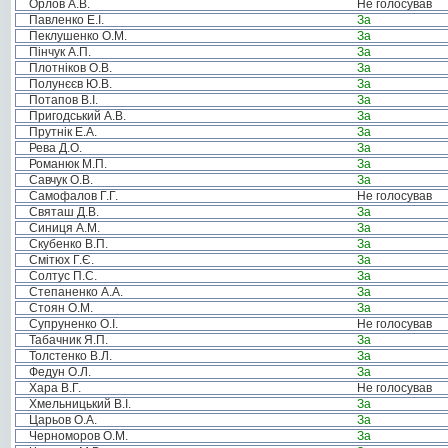
Орлов А.В.
Не голосував
Павленко Е.І.
За
Пеклушенко О.М.
За
Пінчук А.П.
За
Плотніков О.В.
За
Полунєєв Ю.В.
За
Потапов В.І.
За
Пригодський А.В.
За
Прутнік Е.А.
За
Рева Д.О.
За
Романюк М.П.
За
Савчук О.В.
За
Самофалов Г.Г.
Не голосував
Святаш Д.В.
За
Синиця А.М.
За
Скубенко В.П.
За
Смітюх Г.Є.
За
Солтус П.С.
За
Степаненко А.А.
За
Стоян О.М.
За
Супруненко О.І.
Не голосував
Табачник Я.П.
За
Толстенко В.Л.
За
Федун О.Л.
За
Хара В.Г.
Не голосував
Хмельницький В.І.
За
Царьов О.А.
За
Черноморов О.М.
За