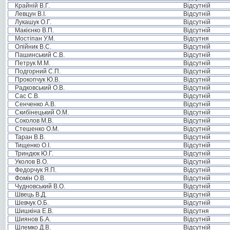
Крайній В.Г.
Відсутній
Левцун В.І.
Відсутній
Лукашук О.Г.
Відсутній
Макієнко В.П.
Відсутній
Мостіпан У.М.
Відсутня
Олійник В.С.
Відсутній
Пашинський С.В.
Відсутній
Петрук М.М.
Відсутній
Подгорний С.П.
Відсутній
Прокопчук Ю.В.
Відсутній
Радковський О.В.
Відсутній
Сас С.В.
Відсутній
Сенченко А.В.
Відсутній
Скибінецький О.М.
Відсутній
Соколов М.В.
Відсутній
Стешенко О.М.
Відсутній
Таран В.В.
Відсутній
Тищенко О.І.
Відсутній
Триндюк Ю.Г.
Відсутній
Уколов В.О.
Відсутній
Федорчук Я.П.
Відсутній
Фомін О.В.
Відсутній
Чудновський В.О.
Відсутній
Швець В.Д.
Відсутній
Шевчук О.Б.
Відсутній
Шишкіна Е.В.
Відсутня
Шиянов Б.А.
Відсутній
Шлемко Д.В.
Відсутній