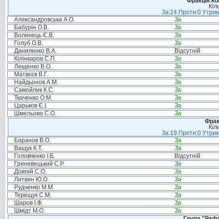
Фракція Ком
Кіл
За:24 Проти:0 Утрим
Александровська А.О.
За
Бабурін О.В.
За
Волинець Є.В.
За
Голуб О.В.
За
Даниленко В.А.
Відсутній
Кілінкаров С.П.
За
Лещенко В.О.
За
Матвєєв В.Г.
За
Найдьонов А.М.
За
Самойлик К.С.
За
Ткаченко О.М.
За
Царьков Є.І.
За
Шмельова С.О.
За
Фрак
Кіл
За:19 Проти:0 Утрим
Баранов В.О.
За
Ващук К.Т.
За
Головченко І.Б.
Відсутній
Гриневецький С.Р.
За
Довгий С.О.
За
Литвин Ю.О.
За
Рудченко М.М.
За
Терещук С.М.
За
Шаров І.Ф.
За
Шмідт М.О.
За
Група "Реф