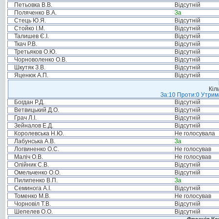
Петьовка В.В.
Відсутній
Поляченко В.А.
За
Стець Ю.Я.
Відсутній
Стойко І.М.
Відсутній
Талишев Є.І.
Відсутній
Ткач Р.В.
Відсутній
Третьяков О.Ю.
Відсутній
Чорноволенко О.В.
Відсутній
Шкутяк З.В.
Відсутній
Яценюк А.П.
Відсутній
Кіл
За:10 Проти:0 Утрима
Богдан Р.Д.
Відсутній
Ветвицький Д.О.
Відсутній
Грач Л.І.
Відсутній
Зейналов Е.Д.
Відсутній
Королевська Н.Ю.
Не голосувала
Лабунська А.В.
За
Логвиненко О.С.
Не голосував
Маліч О.В.
Не голосував
Олійник С.В.
Відсутній
Омельченко О.О.
Відсутній
Пилипенко В.П.
За
Семинога А.І.
Відсутній
Томенко М.В.
Не голосував
Чорновіл Т.В.
Відсутній
Шепелев О.О.
Відсутній