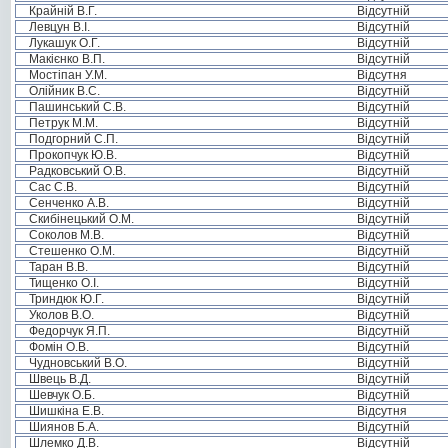
Крайній В.Г.
Відсутній
Левцун В.І.
Відсутній
Лукашук О.Г.
Відсутній
Макієнко В.П.
Відсутній
Мостіпан У.М.
Відсутня
Олійник В.С.
Відсутній
Пашинський С.В.
Відсутній
Петрук М.М.
Відсутній
Подгорний С.П.
Відсутній
Прокопчук Ю.В.
Відсутній
Радковський О.В.
Відсутній
Сас С.В.
Відсутній
Сенченко А.В.
Відсутній
Скибінецький О.М.
Відсутній
Соколов М.В.
Відсутній
Стешенко О.М.
Відсутній
Таран В.В.
Відсутній
Тищенко О.І.
Відсутній
Триндюк Ю.Г.
Відсутній
Уколов В.О.
Відсутній
Федорчук Я.П.
Відсутній
Фомін О.В.
Відсутній
Чудновський В.О.
Відсутній
Швець В.Д.
Відсутній
Шевчук О.Б.
Відсутній
Шишкіна Е.В.
Відсутня
Шиянов Б.А.
Відсутній
Шлемко Д.В.
Відсутній