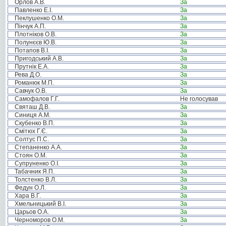
Орлов А.В.
За
Павленко Е.І.
За
Пеклушенко О.М.
За
Пінчук А.П.
За
Плотніков О.В.
За
Полунєєв Ю.В.
За
Потапов В.І.
За
Пригодський А.В.
За
Прутнік Е.А.
За
Рева Д.О.
За
Романюк М.П.
За
Савчук О.В.
За
Самофалов Г.Г.
Не голосував
Святаш Д.В.
За
Синиця А.М.
За
Скубенко В.П.
За
Смітюх Г.Є.
За
Солтус П.С.
За
Степаненко А.А.
За
Стоян О.М.
За
Супруненко О.І.
За
Табачник Я.П.
За
Толстенко В.Л.
За
Федун О.Л.
За
Хара В.Г.
За
Хмельницький В.І.
За
Царьов О.А.
За
Черноморов О.М.
За