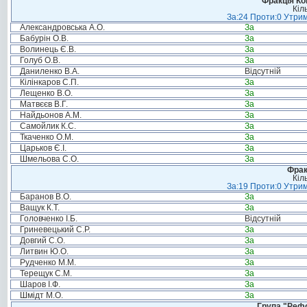
Фракція Ком
Кіл
За:24 Проти:0 Утрим
Александровська А.О.
За
Бабурін О.В.
За
Волинець Є.В.
За
Голуб О.В.
За
Даниленко В.А.
Відсутній
Кілінкаров С.П.
За
Лещенко В.О.
За
Матвєєв В.Г.
За
Найдьонов А.М.
За
Самойлик К.С.
За
Ткаченко О.М.
За
Царьков Є.І.
За
Шмельова С.О.
За
Фрак
Кіл
За:19 Проти:0 Утрим
Баранов В.О.
За
Ващук К.Т.
За
Головченко І.Б.
Відсутній
Гриневецький С.Р.
За
Довгий С.О.
За
Литвин Ю.О.
За
Рудченко М.М.
За
Терещук С.М.
За
Шаров І.Ф.
За
Шмідт М.О.
За
Група "Реф