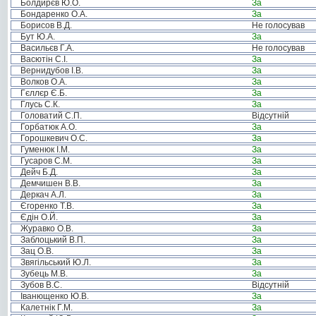
Болдирєв Ю.О.
За
Бондаренко О.А.
За
Борисов В.Д.
Не голосував
Бут Ю.А.
За
Васильєв Г.А.
Не голосував
Васютін С.І.
За
Вернидубов І.В.
За
Волков О.А.
За
Гєллєр Є.Б.
За
Глусь С.К.
За
Головатий С.П.
Відсутній
Горбатюк А.О.
За
Горошкевич О.С.
За
Гуменюк І.М.
За
Гусаров С.М.
За
Дейч Б.Д.
За
Демчишен В.В.
За
Деркач А.Л.
За
Єгоренко Т.В.
За
Єдін О.Й.
За
Журавко О.В.
За
Заблоцький В.П.
За
Зац О.В.
За
Звягільський Ю.Л.
За
Зубець М.В.
За
Зубов В.С.
Відсутній
Іванющенко Ю.В.
За
Калетнік Г.М.
За