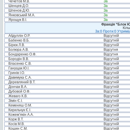
Чечетов М.В.
За
Шенцев Д.О.
За
Шпенов Д.Ю.
За
Янковський М.А.
За
Ярощук В.І.
За
Фракція “Блок Ю
Кіль
За:0 Проти:0 Утримал
Абдуллін О.Р.
Відсутній
Бабенко В.Б.
Відсутній
Бірюк Л.В.
Відсутній
Болюра А.В.
Відсутня
Бондаренко О.Ф.
Відсутня
Бородін В.В.
Відсутній
Власенко С.В.
Відсутній
Ганущак Ю.І.
Відсутній
Гринів І.О.
Відсутній
Давимука С.А.
Відсутній
Деревляний В.Т.
Відсутній
Дончак В.А.
Відсутній
Дубовой О.Ф.
Відсутній
Жеваго К.В.
Відсутній
Зімін Є.І.
Відсутній
Кеменяш О.М.
Відсутній
Кирильчук Є.І.
Відсутній
Кожем’якін А.А.
Відсутній
Корж В.Т.
Відсутній
Косів М.В.
Відсутній
Кошин С.М.
Відсутній