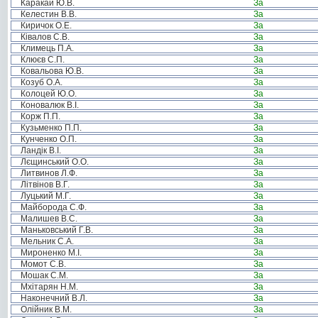
Каракай Ю.В.
За
Келестин В.В.
За
Киричок О.Е.
За
Ківалов С.В.
За
Климець П.А.
За
Клюєв С.П.
За
Ковальова Ю.В.
За
Козуб О.А.
За
Колоцей Ю.О.
За
Коновалюк В.І.
За
Корж П.П.
За
Кузьменко П.П.
За
Кунченко О.П.
За
Ландік В.І.
За
Лєщинський О.О.
За
Литвинов Л.Ф.
За
Літвінов В.Г.
За
Луцький М.Г.
За
Майборода С.Ф.
За
Малишев В.С.
За
Маньковський Г.В.
За
Мельник С.А.
За
Мироненко М.І.
За
Момот С.В.
За
Мошак С.М.
За
Мхітарян Н.М.
За
Наконечний В.Л.
За
Олійник В.М.
За