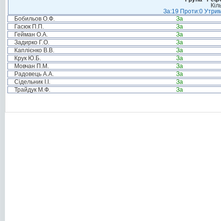
Кіл
За:19 Проти:0 Утрим
Бобильов О.Ф.
За
Гасюк П.П.
За
Гейман О.А.
За
Задирко Г.О.
За
Каплієнко В.В.
За
Крук Ю.Б.
За
Мовчан П.М.
За
Радовець А.А.
За
Сідельник І.І.
За
Трайдук М.Ф.
За