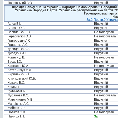
Яворівський В.О.
Відсутній
Фракція Блоку “Наша Україна – Народна Самооборона”: Народний Со
Українська Народна Партія, Українська республіканська партія “
Громадянська партія 
Кіл
За:2 Проти:0 Утримал
Ар’єв В.І.
Відсутній
Білозір О.В.
Відсутня
Василенко С.В.
Не голосував
Герасим’юк О.В.
Не голосувала
Григорович Л.С.
Відсутня
Гриценко А.С.
Відсутній
Давиденко А.А.
Відсутній
Джоджик Я.І.
Відсутній
Жванія Д.В.
Не голосував
Заєць І.О.
Відсутній
Кармазін Ю.А.
Не голосував
Катеринчук М.Д.
Відсутній
Кириленко В.А.
Відсутній
Ключковський Ю.Б.
Відсутній
Коваль В.С.
Відсутній
Кріль І.І.
Відсутній
Куликов К.Б.
Відсутній
Лук’янова К.Є.
Не голосувала
Мартиненко М.В.
Відсутній
Матвієнко А.С.
Відсутній
Мойсик В.Р.
Відсутній
Новіков О.В.
Не голосував
Палиця І.П.
За