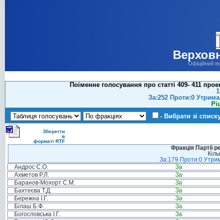
Верховн
Офіційний в
Поіменне голосування про статті 409- 411 про
1
За:252 Проти:0 Утрима
Рі
- Вибрати зі списк
Зберегти
в
форматі RTF
Фракція Партії р
Кіль
За:179 Проти:0 Утрим
Андрос С.О.
За
Ахметов Р.Л.
За
Баранов-Мохорт С.М.
За
Бахтеєва Т.Д.
За
Бережна І.Г.
За
Білаш Б.Ф.
За
Богословська І.Г.
За