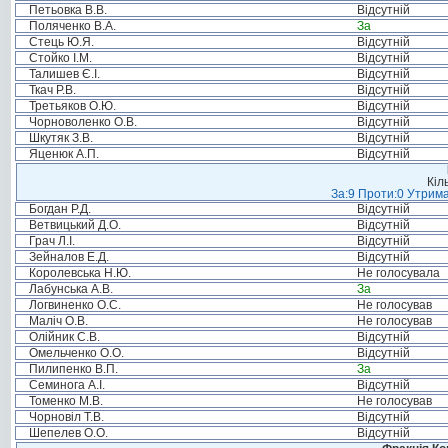
Петьовка В.В.
Відсутній
Поляченко В.А.
За
Стець Ю.Я.
Відсутній
Стойко І.М.
Відсутній
Талишев Є.І.
Відсутній
Ткач Р.В.
Відсутній
Третьяков О.Ю.
Відсутній
Чорноволенко О.В.
Відсутній
Шкутяк З.В.
Відсутній
Яценюк А.П.
Відсутній
Кіл
За:9 Проти:0 Утрима
Богдан Р.Д.
Відсутній
Ветвицький Д.О.
Відсутній
Грач Л.І.
Відсутній
Зейналов Е.Д.
Відсутній
Королевська Н.Ю.
Не голосувала
Лабунська А.В.
За
Логвиненко О.С.
Не голосував
Маліч О.В.
Не голосував
Олійник С.В.
Відсутній
Омельченко О.О.
Відсутній
Пилипенко В.П.
За
Семинога А.І.
Відсутній
Томенко М.В.
Не голосував
Чорновіл Т.В.
Відсутній
Шепелев О.О.
Відсутній