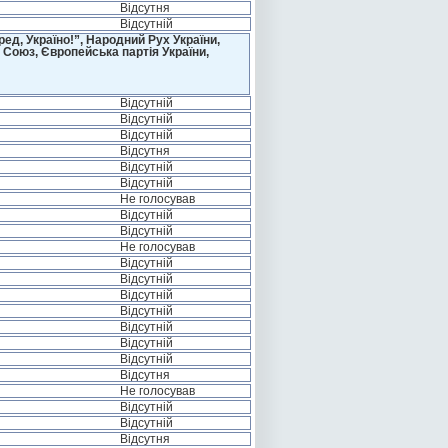
Відсутня
Відсутній
д, Україно!”, Народний Рух України,
 Союз, Європейська партія України,
Відсутній
Відсутній
Відсутній
Відсутня
Відсутній
Відсутній
Не голосував
Відсутній
Відсутній
Не голосував
Відсутній
Відсутній
Відсутній
Відсутній
Відсутній
Відсутній
Відсутній
Відсутня
Не голосував
Відсутній
Відсутній
Відсутня