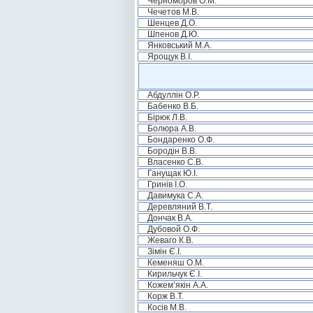
Черноморов О.М.
Чечетов М.В.
Шенцев Д.О.
Шпенов Д.Ю.
Янковський М.А.
Ярощук В.І.
Абдуллін О.Р.
Бабенко В.Б.
Бірюк Л.В.
Болюра А.В.
Бондаренко О.Ф.
Бородін В.В.
Власенко С.В.
Ганущак Ю.І.
Гринів І.О.
Давимука С.А.
Деревляний В.Т.
Дончак В.А.
Дубовой О.Ф.
Жеваго К.В.
Зімін Є.І.
Кеменяш О.М.
Кирильчук Є.І.
Кожем’якін А.А.
Корж В.Т.
Косів М.В.