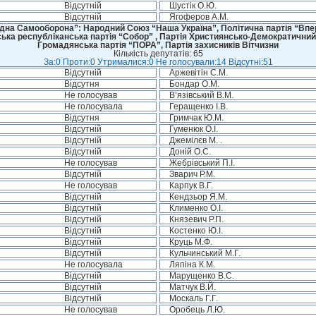
Відсутній
Шустік О.Ю.
Відсутній
Ягоферов А.М.
дна Самооборона”: Народний Союз “Наша Україна”, Політична партія “Впере
ська республіканська партія “Собор” , Партія Християнсько-Демократичний
Громадянська партія “ПОРА”, Партія захисників Вітчизни
Кількість депутатів: 65
За:0 Проти:0 Утрималися:0 Не голосували:14 Відсутні:51
Відсутній
Аржевітін С.М.
Відсутня
Бондар О.М.
Не голосував
В’язівський В.М.
Не голосувала
Геращенко І.В.
Відсутня
Гримчак Ю.М.
Відсутній
Гуменюк О.І.
Відсутній
Джемілєв М. .
Відсутній
Доній О.С.
Не голосував
Жебрівський П.І.
Відсутній
Зварич Р.М.
Не голосував
Карпук В.Г.
Відсутній
Кендзьор Я.М.
Відсутній
Клименко О.І.
Відсутній
Князевич Р.П.
Відсутній
Костенко Ю.І.
Відсутній
Круць М.Ф.
Відсутній
Кульчинський М.Г.
Не голосувала
Ляпіна К.М.
Відсутній
Марущенко В.С.
Відсутній
Матчук В.Й.
Відсутній
Москаль Г.Г.
Не голосував
Оробець Л.Ю.