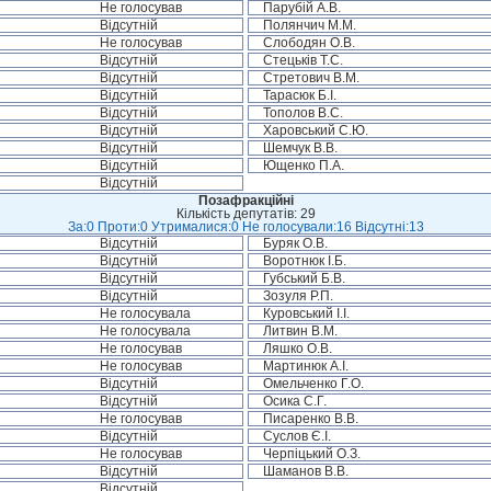
Не голосував
Парубій А.В.
Відсутній
Полянчич М.М.
Не голосував
Слободян О.В.
Відсутній
Стецьків Т.С.
Відсутній
Стретович В.М.
Відсутній
Тарасюк Б.І.
Відсутній
Тополов В.С.
Відсутній
Харовський С.Ю.
Відсутній
Шемчук В.В.
Відсутній
Ющенко П.А.
Відсутній
Позафракційні
Кількість депутатів: 29
За:0 Проти:0 Утрималися:0 Не голосували:16 Відсутні:13
Відсутній
Буряк О.В.
Відсутній
Воротнюк І.Б.
Відсутній
Губський Б.В.
Відсутній
Зозуля Р.П.
Не голосувала
Куровський І.І.
Не голосувала
Литвин В.М.
Не голосував
Ляшко О.В.
Не голосував
Мартинюк А.І.
Відсутній
Омельченко Г.О.
Відсутній
Осика С.Г.
Не голосував
Писаренко В.В.
Відсутній
Суслов Є.І.
Не голосував
Черпіцький О.З.
Відсутній
Шаманов В.В.
Відсутній