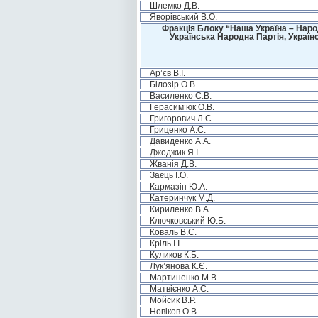
Шлемко Д.В.
Яворівський В.О.
Фракція Блоку “Наша Україна – Наро
Українська Народна Партія, Україн
Ар’єв В.І.
Білозір О.В.
Василенко С.В.
Герасим’юк О.В.
Григорович Л.С.
Гриценко А.С.
Давиденко А.А.
Джоджик Я.І.
Жванія Д.В.
Заєць І.О.
Кармазін Ю.А.
Катеринчук М.Д.
Кириленко В.А.
Ключковський Ю.Б.
Коваль В.С.
Кріль І.І.
Куликов К.Б.
Лук’янова К.Є.
Мартиненко М.В.
Матвієнко А.С.
Мойсик В.Р.
Новіков О.В.