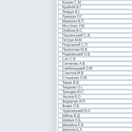
Кошин С.М.
Крайній В.Г.
Левцун В.І.
Лукашук О.Г.
Макієнко В.П.
Мостіпан У.М.
Олійник В.С.
Пашинський С.В.
Петрук М.М.
Подгорний С.П.
Прокопчук Ю.В.
Радковський О.В.
Сас С.В.
Сенченко А.В.
Скибінецький О.М.
Соколов М.В.
Стешенко О.М.
Таран В.В.
Тищенко О.І.
Триндюк Ю.Г.
Уколов В.О.
Федорчук Я.П.
Фомін О.В.
Чудновський В.О.
Швець В.Д.
Шевчук О.Б.
Шишкіна Е.В.
Шиянов Б.А.