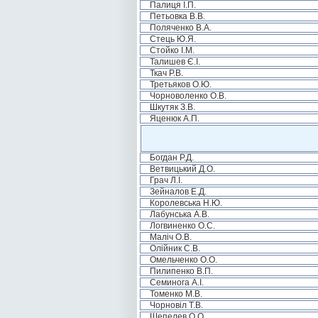
Палиця І.П.
Петьовка В.В.
Поляченко В.А.
Стець Ю.Я.
Стойко І.М.
Талишев Є.І.
Ткач Р.В.
Третьяков О.Ю.
Чорноволенко О.В.
Шкутяк З.В.
Яценюк А.П.
Богдан Р.Д.
Ветвицький Д.О.
Грач Л.І.
Зейналов Е.Д.
Королевська Н.Ю.
Лабунська А.В.
Логвиненко О.С.
Маліч О.В.
Олійник С.В.
Омельченко О.О.
Пилипенко В.П.
Семинога А.І.
Томенко М.В.
Чорновіл Т.В.
Шепелев О.О.