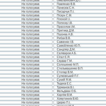
Не голосував
Омельянович Д.С.
Не голосував
Павленко В.В.
Не голосував
Пачесюк С.Н.
Не голосував
Писарчук П.І.
Не голосував
Піскун С.М.
Не голосував
Плохой І.І.
Не голосував
Попеску І.В.
Не голосував
Прасолов І.М.
Не голосував
Притика Д.М.
Не голосував
Пшонка А.В.
Не голосував
Рибак В.В.
Не голосував
Савченко І.В.
Не голосував
Самойленко Ю.П.
Не голосував
Сандлер Д.М.
Не голосував
Селіваров А.Б.
Не голосував
Сігал Є.Я.
Не голосував
Скудар Г.М.
Не голосував
Солошенко М.П.
Не голосував
Стельмашенко В.П.
Не голосував
Столар В.М.
Не голосував
Сулковський П.Г.
Не голосував
Сухий Я.М.
Не голосував
Тедеєв Е.С.
Не голосував
Турманов В.І.
Не голосував
Фельдман О.Б.
Не голосував
Харлім В.М.
Не голосував
Хомутиннік В.Ю.
Не голосував
Цюрко П.І.