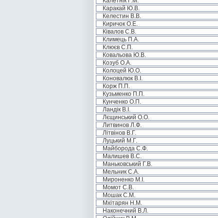
Калетнік Г.М.
Каракай Ю.В.
Келестин В.В.
Киричок О.Е.
Ківалов С.В.
Климець П.А.
Клюєв С.П.
Ковальова Ю.В.
Козуб О.А.
Колоцей Ю.О.
Коновалюк В.І.
Корж П.П.
Кузьменко П.П.
Кунченко О.П.
Ландік В.І.
Лєщинський О.О.
Литвинов Л.Ф.
Літвінов В.Г.
Луцький М.Г.
Майборода С.Ф.
Малишев В.С.
Маньковський Г.В.
Мельник С.А.
Мироненко М.І.
Момот С.В.
Мошак С.М.
Мхітарян Н.М.
Наконечний В.Л.