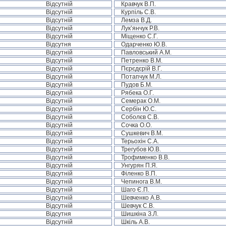
Відсутній
Кравчук В.П.
Відсутній
Курпіль С.В.
Відсутній
Лемза В.Д.
Відсутній
Лук’янчук Р.В.
Відсутній
Міщенко С.Г.
Відсутня
Одарченко Ю.В.
Відсутній
Павловський А.М.
Відсутній
Петренко В.М.
Відсутній
Пєрєдєрій В.Г.
Відсутній
Потапчук М.Л.
Відсутній
Пудов Б.М.
Відсутній
Рябека О.Г.
Відсутній
Семерак О.М.
Відсутній
Сербін Ю.С.
Відсутній
Соболєв С.В.
Відсутній
Сочка О.О.
Відсутній
Сушкевич В.М.
Відсутній
Терьохін С.А.
Відсутній
Трегубов Ю.В.
Відсутній
Трофименко В.В.
Відсутній
Унгурян П.Я.
Відсутній
Філенко В.П.
Відсутній
Чепинога В.М.
Відсутній
Шаго Є.П.
Відсутній
Шевченко А.В.
Відсутній
Шевчук С.В.
Відсутня
Шишкіна З.Л.
Відсутній
Шкіль А.В.