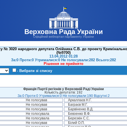
Верховна Рада України
Офіційний вебпортал парламенту України
у № 3020 народного депутата Олійника С.В. до проекту Кримінально
(№9700)
13.04.2012 01:28
За:0 Проти:0 Утрималися:0 Не голосували:282 Всього:282
Рішення не прийнято
- Вибрати зі списку
Фракція Партії регіонів у Верховній Раді України
Кількість депутатів: 192
За:0 Проти:0 Утрималися:0 Не голосували:190 Відсутні:2
Не голосував
Аркаллаєв Н.Г.
Не голосував
Баграєв М.Г.
Не голосував
Барвіненко В.Д.
Не голосувала
Бевзенко В.Ф.
Не голосувала
Березкін С.С.
Не голосував
Білий О.П.