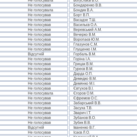
Не голосувала
Богуслаєв В.О.
Не голосував
Бондаренко В.В.
Не голосувала
Бондик В.А.
Не голосував
Борт В.П.
Не голосував
Васадзе Т.Ш.
Не голосував
Васильєв О.А.
Не голосував
Веревський А.М.
Не голосував
Вечерко В.М.
Не голосував
Воропаєв Ю.М.
Не голосував
Глазунов С.М.
Не голосував
Глущенко І.М.
Відсутній
Горбаль В.М.
Не голосував
Горіна І.А.
Не голосував
Грицак В.М.
Не голосував
Гуреєв В.М.
Не голосував
Дарда О.П.
Не голосував
Демидко В.М.
Не голосував
Демянко М.І.
Не голосував
Євтухов В.І.
Не голосувала
Єгоров О.М.
Не голосував
Єфремов О.С.
Не голосував
Забарський В.В.
Не голосував
Засуха Т.В.
Не голосував
Зварич І.Т.
Не голосував
Зубанов В.О.
Не голосував
Зубик В.В.
Відсутній
Іваненко В.Г.
Не голосував
Ісаєв Л.О.