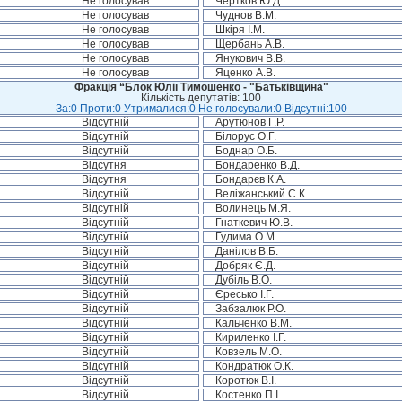
Не голосував
Чертков Ю.Д.
Не голосував
Чуднов В.М.
Не голосував
Шкіря І.М.
Не голосував
Щербань А.В.
Не голосував
Янукович В.В.
Не голосував
Яценко А.В.
Фракція “Блок Юлії Тимошенко - "Батьківщина"
Кількість депутатів: 100
За:0 Проти:0 Утрималися:0 Не голосували:0 Відсутні:100
Відсутній
Арутюнов Г.Р.
Відсутній
Білорус О.Г.
Відсутній
Боднар О.Б.
Відсутня
Бондаренко В.Д.
Відсутня
Бондарєв К.А.
Відсутній
Веліжанський С.К.
Відсутній
Волинець М.Я.
Відсутній
Гнаткевич Ю.В.
Відсутній
Гудима О.М.
Відсутній
Данілов В.Б.
Відсутній
Добряк Є.Д.
Відсутній
Дубіль В.О.
Відсутній
Єресько І.Г.
Відсутній
Забзалюк Р.О.
Відсутній
Кальченко В.М.
Відсутній
Кириленко І.Г.
Відсутній
Ковзель М.О.
Відсутній
Кондратюк О.К.
Відсутній
Коротюк В.І.
Відсутній
Костенко П.І.