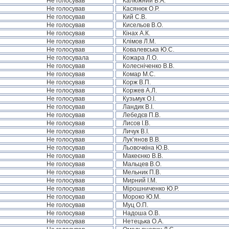
Не голосував
Калюжний В.А.
Не голосував
Касянюк О.Р.
Не голосував
Кий С.В.
Не голосував
Кисельов В.О.
Не голосував
Кінах А.К.
Не голосував
Клімов Л.М.
Не голосував
Ковалевська Ю.С.
Не голосувала
Кожара Л.О.
Не голосував
Колесніченко В.В.
Не голосував
Комар М.С.
Не голосував
Корж В.П.
Не голосував
Коржев А.Л.
Не голосував
Кузьмук О.І.
Не голосував
Ландик В.І.
Не голосував
Лебедєв П.В.
Не голосував
Лисов І.В.
Не голосував
Личук В.І.
Не голосував
Лук’янов В.В.
Не голосував
Льовочкіна Ю.В.
Не голосував
Макеєнко В.В.
Не голосував
Мальцев В.О.
Не голосував
Мельник П.В.
Не голосував
Мирний І.М.
Не голосував
Мірошниченко Ю.Р.
Не голосував
Мороко Ю.М.
Не голосував
Муц О.П.
Не голосував
Надоша О.В.
Не голосував
Нетецька О.А.