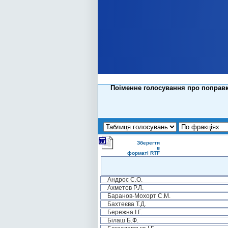
Поіменне голосування про поправк
Зберегти
в
форматі RTF
Андрос С.О.
Ахметов Р.Л.
Баранов-Мохорт С.М.
Бахтеєва Т.Д.
Бережна І.Г.
Білаш Б.Ф.