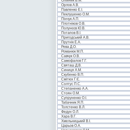
Олійник В.М.
Орлов А.В.
Павленко Е.І.
Пеклушенко О.М.
Пінчук А.П.
Плотніков О.В.
Полунєєв Ю.В.
Потапов В.І.
Пригодський А.В.
Прутнік Е.А.
Рева Д.О.
Романюк М.П.
Савчук О.В.
Самофалов Г.Г.
Святаш Д.В.
Синиця А.М.
Скубенко В.П.
Смітюх Г.Є.
Солтус П.С.
Степаненко А.А.
Стоян О.М.
Супруненко О.І.
Табачник Я.П.
Толстенко В.Л.
Федун О.Л.
Хара В.Г.
Хмельницький В.І.
Царьов О.А.