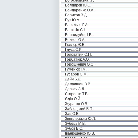
Богословська І.Г.
Болдирєв Ю.О.
Бондаренко О.А.
Борисов В.Д.
Бут Ю.А.
Васильєв Г.А.
Васютін С.І.
Вернидубов І.В.
Волков О.А.
Гєллєр Є.Б.
Глусь С.К.
Головатий С.П.
Горбатюк А.О.
Горошкевич О.С.
Гуменюк І.М.
Гусаров С.М.
Дейч Б.Д.
Демчишен В.В.
Деркач А.Л.
Єгоренко Т.В.
Єдін О.Й.
Журавко О.В.
Заблоцький В.П.
Зац О.В.
Звягільський Ю.Л.
Зубець М.В.
Зубов В.С.
Іванющенко Ю.В.