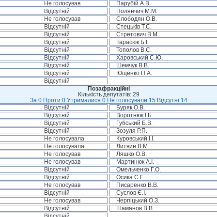
Не голосував
Парубій А.В.
Відсутній
Полянчич М.М.
Не голосував
Слободян О.В.
Відсутній
Стецьків Т.С.
Відсутній
Стретович В.М.
Відсутній
Тарасюк Б.І.
Відсутній
Тополов В.С.
Відсутній
Харовський С.Ю.
Відсутній
Шемчук В.В.
Відсутній
Ющенко П.А.
Відсутній
Позафракційні
Кількість депутатів: 29
За:0 Проти:0 Утрималися:0 Не голосували:15 Відсутні:14
Відсутній
Буряк О.В.
Відсутній
Воротнюк І.Б.
Відсутній
Губський Б.В.
Відсутній
Зозуля Р.П.
Не голосувала
Куровський І.І.
Не голосувала
Литвин В.М.
Не голосував
Ляшко О.В.
Не голосував
Мартинюк А.І.
Відсутній
Омельченко Г.О.
Відсутній
Осика С.Г.
Не голосував
Писаренко В.В.
Відсутній
Суслов Є.І.
Не голосував
Черпіцький О.З.
Відсутній
Шаманов В.В.
Відсутній