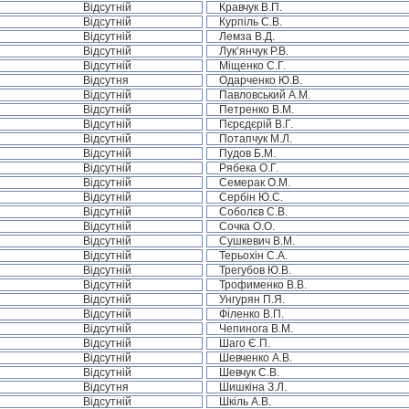
Відсутній
Кравчук В.П.
Відсутній
Курпіль С.В.
Відсутній
Лемза В.Д.
Відсутній
Лук’янчук Р.В.
Відсутній
Міщенко С.Г.
Відсутня
Одарченко Ю.В.
Відсутній
Павловський А.М.
Відсутній
Петренко В.М.
Відсутній
Пєрєдєрій В.Г.
Відсутній
Потапчук М.Л.
Відсутній
Пудов Б.М.
Відсутній
Рябека О.Г.
Відсутній
Семерак О.М.
Відсутній
Сербін Ю.С.
Відсутній
Соболєв С.В.
Відсутній
Сочка О.О.
Відсутній
Сушкевич В.М.
Відсутній
Терьохін С.А.
Відсутній
Трегубов Ю.В.
Відсутній
Трофименко В.В.
Відсутній
Унгурян П.Я.
Відсутній
Філенко В.П.
Відсутній
Чепинога В.М.
Відсутній
Шаго Є.П.
Відсутній
Шевченко А.В.
Відсутній
Шевчук С.В.
Відсутня
Шишкіна З.Л.
Відсутній
Шкіль А.В.