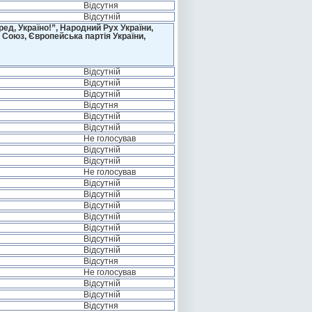
Відсутня
Відсутній
д, Україно!”, Народний Рух України,
 Союз, Європейська партія України,
Відсутній
Відсутній
Відсутній
Відсутня
Відсутній
Відсутній
Не голосував
Відсутній
Відсутній
Не голосував
Відсутній
Відсутній
Відсутній
Відсутній
Відсутній
Відсутній
Відсутній
Відсутня
Не голосував
Відсутній
Відсутній
Відсутня