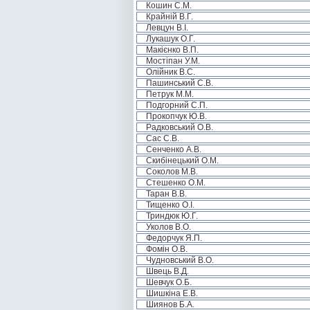
Кошин С.М.
Крайній В.Г.
Левцун В.І.
Лукашук О.Г.
Макієнко В.П.
Мостіпан У.М.
Олійник В.С.
Пашинський С.В.
Петрук М.М.
Подгорний С.П.
Прокопчук Ю.В.
Радковський О.В.
Сас С.В.
Сенченко А.В.
Скибінецький О.М.
Соколов М.В.
Стешенко О.М.
Таран В.В.
Тищенко О.І.
Триндюк Ю.Г.
Уколов В.О.
Федорчук Я.П.
Фомін О.В.
Чудновський В.О.
Швець В.Д.
Шевчук О.Б.
Шишкіна Е.В.
Шиянов Б.А.