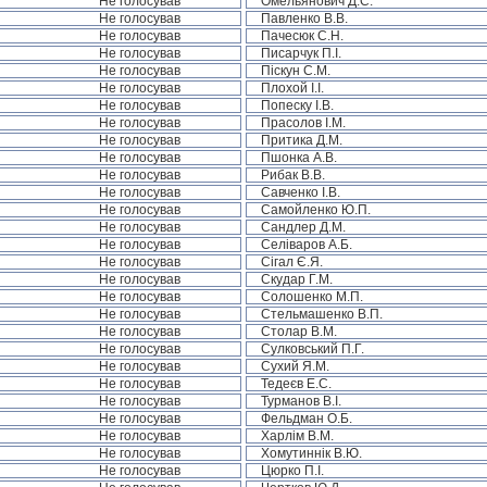
Не голосував
Омельянович Д.С.
Не голосував
Павленко В.В.
Не голосував
Пачесюк С.Н.
Не голосував
Писарчук П.І.
Не голосував
Піскун С.М.
Не голосував
Плохой І.І.
Не голосував
Попеску І.В.
Не голосував
Прасолов І.М.
Не голосував
Притика Д.М.
Не голосував
Пшонка А.В.
Не голосував
Рибак В.В.
Не голосував
Савченко І.В.
Не голосував
Самойленко Ю.П.
Не голосував
Сандлер Д.М.
Не голосував
Селіваров А.Б.
Не голосував
Сігал Є.Я.
Не голосував
Скудар Г.М.
Не голосував
Солошенко М.П.
Не голосував
Стельмашенко В.П.
Не голосував
Столар В.М.
Не голосував
Сулковський П.Г.
Не голосував
Сухий Я.М.
Не голосував
Тедеєв Е.С.
Не голосував
Турманов В.І.
Не голосував
Фельдман О.Б.
Не голосував
Харлім В.М.
Не голосував
Хомутиннік В.Ю.
Не голосував
Цюрко П.І.