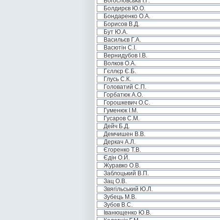
Богословська І.Г.
Болдирєв Ю.О.
Бондаренко О.А.
Борисов В.Д.
Бут Ю.А.
Васильєв Г.А.
Васютін С.І.
Вернидубов І.В.
Волков О.А.
Гєллєр Є.Б.
Глусь С.К.
Головатий С.П.
Горбатюк А.О.
Горошкевич О.С.
Гуменюк І.М.
Гусаров С.М.
Дейч Б.Д.
Демчишен В.В.
Деркач А.Л.
Єгоренко Т.В.
Єдін О.Й.
Журавко О.В.
Заблоцький В.П.
Зац О.В.
Звягільський Ю.Л.
Зубець М.В.
Зубов В.С.
Іванющенко Ю.В.