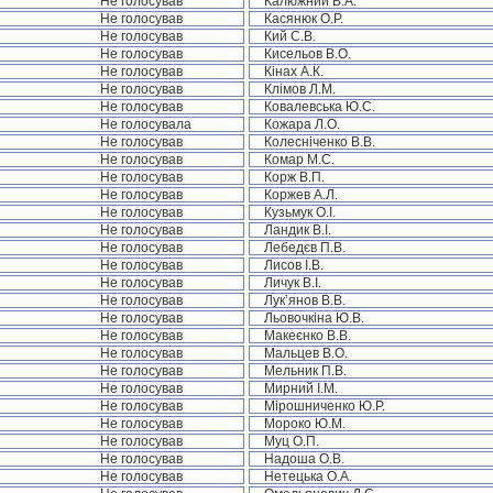
Не голосував
Калюжний В.А.
Не голосував
Касянюк О.Р.
Не голосував
Кий С.В.
Не голосував
Кисельов В.О.
Не голосував
Кінах А.К.
Не голосував
Клімов Л.М.
Не голосував
Ковалевська Ю.С.
Не голосувала
Кожара Л.О.
Не голосував
Колесніченко В.В.
Не голосував
Комар М.С.
Не голосував
Корж В.П.
Не голосував
Коржев А.Л.
Не голосував
Кузьмук О.І.
Не голосував
Ландик В.І.
Не голосував
Лебедєв П.В.
Не голосував
Лисов І.В.
Не голосував
Личук В.І.
Не голосував
Лук’янов В.В.
Не голосував
Льовочкіна Ю.В.
Не голосував
Макеєнко В.В.
Не голосував
Мальцев В.О.
Не голосував
Мельник П.В.
Не голосував
Мирний І.М.
Не голосував
Мірошниченко Ю.Р.
Не голосував
Мороко Ю.М.
Не голосував
Муц О.П.
Не голосував
Надоша О.В.
Не голосував
Нетецька О.А.