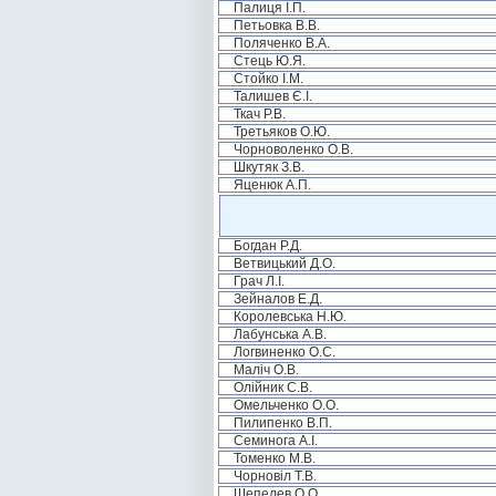
Палиця І.П.
Петьовка В.В.
Поляченко В.А.
Стець Ю.Я.
Стойко І.М.
Талишев Є.І.
Ткач Р.В.
Третьяков О.Ю.
Чорноволенко О.В.
Шкутяк З.В.
Яценюк А.П.
Богдан Р.Д.
Ветвицький Д.О.
Грач Л.І.
Зейналов Е.Д.
Королевська Н.Ю.
Лабунська А.В.
Логвиненко О.С.
Маліч О.В.
Олійник С.В.
Омельченко О.О.
Пилипенко В.П.
Семинога А.І.
Томенко М.В.
Чорновіл Т.В.
Шепелев О.О.