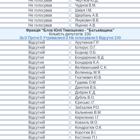
Не голосував
Чертков Ю.Д.
Не голосував
Чуднов В.М.
Не голосував
Шкіря І.М.
Не голосував
Щербань А.В.
Не голосував
Янукович В.В.
Не голосував
Яценко А.В.
Фракція “Блок Юлії Тимошенко - "Батьківщина"
Кількість депутатів: 100
За:0 Проти:0 Утрималися:0 Не голосували:0 Відсутні:100
Відсутній
Арутюнов Г.Р.
Відсутній
Білорус О.Г.
Відсутній
Боднар О.Б.
Відсутня
Бондаренко В.Д.
Відсутня
Бондарєв К.А.
Відсутній
Веліжанський С.К.
Відсутній
Волинець М.Я.
Відсутній
Гнаткевич Ю.В.
Відсутній
Гудима О.М.
Відсутній
Данілов В.Б.
Відсутній
Добряк Є.Д.
Відсутній
Дубіль В.О.
Відсутній
Єресько І.Г.
Відсутній
Забзалюк Р.О.
Відсутній
Кальченко В.М.
Відсутній
Кириленко І.Г.
Відсутній
Ковзель М.О.
Відсутній
Кондратюк О.К.
Відсутній
Коротюк В.І.
Відсутній
Костенко П.І.