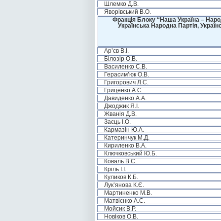
Шлемко Д.В.
Яворівський В.О.
Фракція Блоку “Наша Україна – Наро
Українська Народна Партія, Україн
Ар’єв В.І.
Білозір О.В.
Василенко С.В.
Герасим’юк О.В.
Григорович Л.С.
Гриценко А.С.
Давиденко А.А.
Джоджик Я.І.
Жванія Д.В.
Заєць І.О.
Кармазін Ю.А.
Катеринчук М.Д.
Кириленко В.А.
Ключковський Ю.Б.
Коваль В.С.
Кріль І.І.
Куликов К.Б.
Лук’янова К.Є.
Мартиненко М.В.
Матвієнко А.С.
Мойсик В.Р.
Новіков О.В.