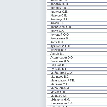
Калетнік Г.М.
Каракай Ю.В.
Келестин В.В.
Киричок О.Е.
Ківалов С.В.
Климець П.А.
Клюєв С.П.
Ковальова Ю.В.
Козуб О.А.
Колоцей Ю.О.
Коновалюк В.І.
Корж П.П.
Кузьменко П.П.
Кунченко О.П.
Ландік В.І.
Лєщинський О.О.
Литвинов Л.Ф.
Літвінов В.Г.
Луцький М.Г.
Майборода С.Ф.
Малишев В.С.
Маньковський Г.В.
Мельник С.А.
Мироненко М.І.
Момот С.В.
Мошак С.М.
Мхітарян Н.М.
Наконечний В.Л.