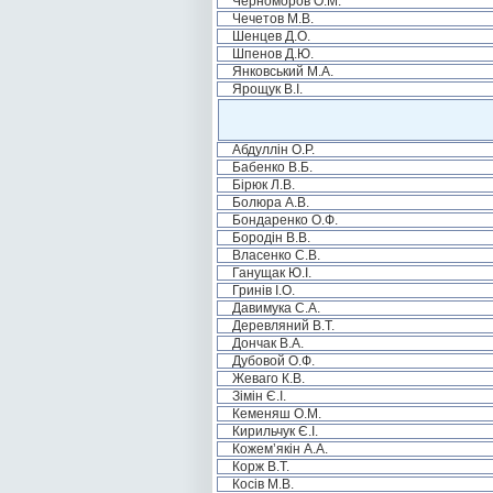
Черноморов О.М.
Чечетов М.В.
Шенцев Д.О.
Шпенов Д.Ю.
Янковський М.А.
Ярощук В.І.
Абдуллін О.Р.
Бабенко В.Б.
Бірюк Л.В.
Болюра А.В.
Бондаренко О.Ф.
Бородін В.В.
Власенко С.В.
Ганущак Ю.І.
Гринів І.О.
Давимука С.А.
Деревляний В.Т.
Дончак В.А.
Дубовой О.Ф.
Жеваго К.В.
Зімін Є.І.
Кеменяш О.М.
Кирильчук Є.І.
Кожем’якін А.А.
Корж В.Т.
Косів М.В.