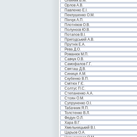
Олійник В.М.
Орлов А.В.
Павленко Е.І.
Пеклушенко О.М.
Пінчук А.П.
Плотніков О.В.
Полунєєв Ю.В.
Потапов В.І.
Пригодський А.В.
Прутнік Е.А.
Рева Д.О.
Романюк М.П.
Савчук О.В.
Самофалов Г.Г.
Святаш Д.В.
Синиця А.М.
Скубенко В.П.
Смітюх Г.Є.
Солтус П.С.
Степаненко А.А.
Стоян О.М.
Супруненко О.І.
Табачник Я.П.
Толстенко В.Л.
Федун О.Л.
Хара В.Г.
Хмельницький В.І.
Царьов О.А.