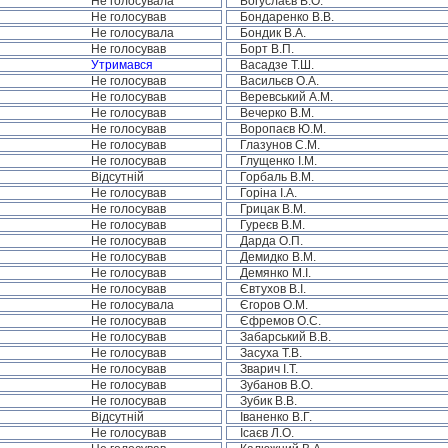
Не голосувала
Богуслаєв В.О.
Не голосував
Бондаренко В.В.
Не голосувала
Бондик В.А.
Не голосував
Борт В.П.
Утримався
Васадзе Т.Ш.
Не голосував
Васильєв О.А.
Не голосував
Веревський А.М.
Не голосував
Вечерко В.М.
Не голосував
Воропаєв Ю.М.
Не голосував
Глазунов С.М.
Не голосував
Глущенко І.М.
Відсутній
Горбаль В.М.
Не голосував
Горіна І.А.
Не голосував
Грицак В.М.
Не голосував
Гуреєв В.М.
Не голосував
Дарда О.П.
Не голосував
Демидко В.М.
Не голосував
Демянко М.І.
Не голосував
Євтухов В.І.
Не голосувала
Єгоров О.М.
Не голосував
Єфремов О.С.
Не голосував
Забарський В.В.
Не голосував
Засуха Т.В.
Не голосував
Зварич І.Т.
Не голосував
Зубанов В.О.
Не голосував
Зубик В.В.
Відсутній
Іваненко В.Г.
Не голосував
Ісаєв Л.О.