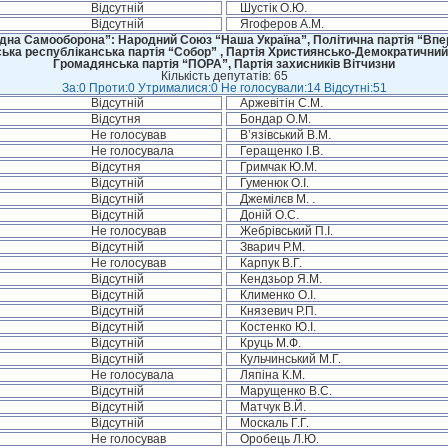
Відсутній
Шустік О.Ю.
Відсутній
Ягоферов А.М.
дна Самооборона”: Народний Союз “Наша Україна”, Політична партія “Впере
ська республіканська партія “Собор” , Партія Християнсько-Демократичний
Громадянська партія “ПОРА”, Партія захисників Вітчизни
Кількість депутатів: 65
За:0 Проти:0 Утрималися:0 Не голосували:14 Відсутні:51
Відсутній
Аржевітін С.М.
Відсутня
Бондар О.М.
Не голосував
В’язівський В.М.
Не голосувала
Геращенко І.В.
Відсутня
Гримчак Ю.М.
Відсутній
Гуменюк О.І.
Відсутній
Джемілєв М. .
Відсутній
Доній О.С.
Не голосував
Жебрівський П.І.
Відсутній
Зварич Р.М.
Не голосував
Карпук В.Г.
Відсутній
Кендзьор Я.М.
Відсутній
Клименко О.І.
Відсутній
Князевич Р.П.
Відсутній
Костенко Ю.І.
Відсутній
Круць М.Ф.
Відсутній
Кульчинський М.Г.
Не голосувала
Ляпіна К.М.
Відсутній
Марущенко В.С.
Відсутній
Матчук В.Й.
Відсутній
Москаль Г.Г.
Не голосував
Оробець Л.Ю.