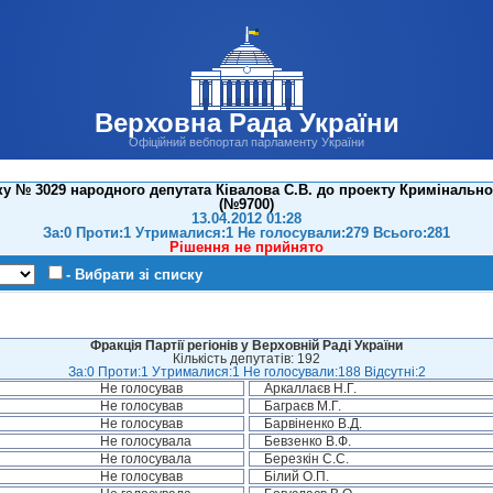
Верховна Рада України
Офіційний вебпортал парламенту України
у № 3029 народного депутата Ківалова С.В. до проекту Кримінально
(№9700)
13.04.2012 01:28
За:0 Проти:1 Утрималися:1 Не голосували:279 Всього:281
Рішення не прийнято
- Вибрати зі списку
Фракція Партії регіонів у Верховній Раді України
Кількість депутатів: 192
За:0 Проти:1 Утрималися:1 Не голосували:188 Відсутні:2
Не голосував
Аркаллаєв Н.Г.
Не голосував
Баграєв М.Г.
Не голосував
Барвіненко В.Д.
Не голосувала
Бевзенко В.Ф.
Не голосувала
Березкін С.С.
Не голосував
Білий О.П.