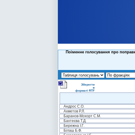
Поіменне голосування про поправк
Зберегти
в
форматі RTF
Андрос С.О.
Ахметов Р.Л.
Баранов-Мохорт С.М.
Бахтеєва Т.Д.
Бережна І.Г.
Білаш Б.Ф.