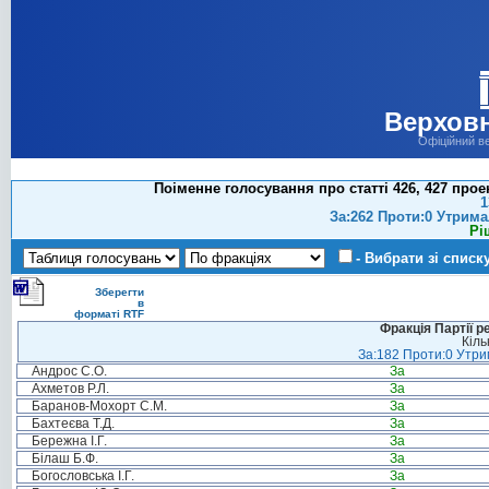
Верховн
Офіційний в
Поіменне голосування про статті 426, 427 про
1
За:262 Проти:0 Утрима
Рі
- Вибрати зі списк
Зберегти
в
форматі RTF
Фракція Партії р
Кіль
За:182 Проти:0 Утрим
Андрос С.О.
За
Ахметов Р.Л.
За
Баранов-Мохорт С.М.
За
Бахтеєва Т.Д.
За
Бережна І.Г.
За
Білаш Б.Ф.
За
Богословська І.Г.
За