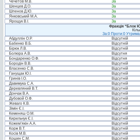
Чечетов М.В.
За
Шенцев Д.О.
За
Шпенов Д.Ю.
За
Янковський М.А.
За
Ярощук В.І.
За
Фракція “Блок Ю
Кіль
За:0 Проти:0 Утримал
Абдуллін О.Р.
Відсутній
Бабенко В.Б.
Відсутній
Бірюк Л.В.
Відсутній
Болюра А.В.
Відсутня
Бондаренко О.Ф.
Відсутня
Бородін В.В.
Відсутній
Власенко С.В.
Відсутній
Ганущак Ю.І.
Відсутній
Гринів І.О.
Відсутній
Давимука С.А.
Відсутній
Деревляний В.Т.
Відсутній
Дончак В.А.
Відсутній
Дубовой О.Ф.
Відсутній
Жеваго К.В.
Відсутній
Зімін Є.І.
Відсутній
Кеменяш О.М.
Відсутній
Кирильчук Є.І.
Відсутній
Кожем’якін А.А.
Відсутній
Корж В.Т.
Відсутній
Косів М.В.
Відсутній
Кошин С.М.
Відсутній