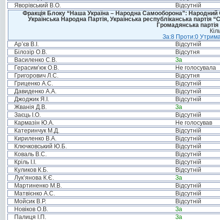
Яворівський В.О.
Відсутній
Фракція Блоку “Наша Україна – Народна Самооборона”: Народний Со
Українська Народна Партія, Українська республіканська партія “
Громадянська партія 
Кіл
За:8 Проти:0 Утрима
Ар’єв В.І.
Відсутній
Білозір О.В.
Відсутня
Василенко С.В.
За
Герасим’юк О.В.
Не голосувала
Григорович Л.С.
Відсутня
Гриценко А.С.
Відсутній
Давиденко А.А.
Відсутній
Джоджик Я.І.
Відсутній
Жванія Д.В.
За
Заєць І.О.
Відсутній
Кармазін Ю.А.
Не голосував
Катеринчук М.Д.
Відсутній
Кириленко В.А.
Відсутній
Ключковський Ю.Б.
Відсутній
Коваль В.С.
Відсутній
Кріль І.І.
Відсутній
Куликов К.Б.
Відсутній
Лук’янова К.Є.
За
Мартиненко М.В.
Відсутній
Матвієнко А.С.
Відсутній
Мойсик В.Р.
Відсутній
Новіков О.В.
За
Палиця І.П.
За