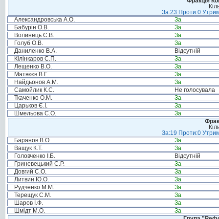
Фракція Ком
Кіл
За:23 Проти:0 Утрим
Александровська А.О.
За
Бабурін О.В.
За
Волинець Є.В.
За
Голуб О.В.
За
Даниленко В.А.
Відсутній
Кілінкаров С.П.
За
Лещенко В.О.
За
Матвєєв В.Г.
За
Найдьонов А.М.
За
Самойлик К.С.
Не голосувала
Ткаченко О.М.
За
Царьков Є.І.
За
Шмельова С.О.
За
Фрак
Кіл
За:19 Проти:0 Утрим
Баранов В.О.
За
Ващук К.Т.
За
Головченко І.Б.
Відсутній
Гриневецький С.Р.
За
Довгий С.О.
За
Литвин Ю.О.
За
Рудченко М.М.
За
Терещук С.М.
За
Шаров І.Ф.
За
Шмідт М.О.
За
Група "Реф