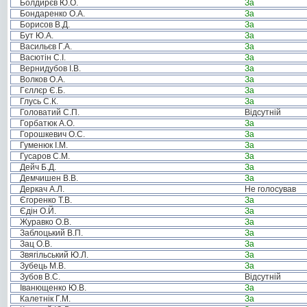
Болдирєв Ю.О.
За
Бондаренко О.А.
За
Борисов В.Д.
За
Бут Ю.А.
За
Васильєв Г.А.
За
Васютін С.І.
За
Вернидубов І.В.
За
Волков О.А.
За
Гєллєр Є.Б.
За
Глусь С.К.
За
Головатий С.П.
Відсутній
Горбатюк А.О.
За
Горошкевич О.С.
За
Гуменюк І.М.
За
Гусаров С.М.
За
Дейч Б.Д.
За
Демчишен В.В.
За
Деркач А.Л.
Не голосував
Єгоренко Т.В.
За
Єдін О.Й.
За
Журавко О.В.
За
Заблоцький В.П.
За
Зац О.В.
За
Звягільський Ю.Л.
За
Зубець М.В.
За
Зубов В.С.
Відсутній
Іванющенко Ю.В.
За
Калетнік Г.М.
За