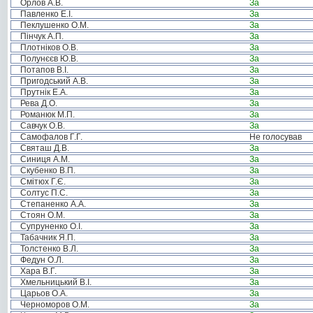
Орлов А.В.
За
Павленко Е.І.
За
Пеклушенко О.М.
За
Пінчук А.П.
За
Плотніков О.В.
За
Полунєєв Ю.В.
За
Потапов В.І.
За
Пригодський А.В.
За
Прутнік Е.А.
За
Рева Д.О.
За
Романюк М.П.
За
Савчук О.В.
За
Самофалов Г.Г.
Не голосував
Святаш Д.В.
За
Синиця А.М.
За
Скубенко В.П.
За
Смітюх Г.Є.
За
Солтус П.С.
За
Степаненко А.А.
За
Стоян О.М.
За
Супруненко О.І.
За
Табачник Я.П.
За
Толстенко В.Л.
За
Федун О.Л.
За
Хара В.Г.
За
Хмельницький В.І.
За
Царьов О.А.
За
Черноморов О.М.
За