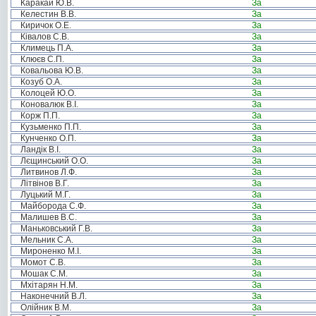
Каракай Ю.В.
За
Келестин В.В.
За
Киричок О.Е.
За
Ківалов С.В.
За
Климець П.А.
За
Клюєв С.П.
За
Ковальова Ю.В.
За
Козуб О.А.
За
Колоцей Ю.О.
За
Коновалюк В.І.
За
Корж П.П.
За
Кузьменко П.П.
За
Кунченко О.П.
За
Ландік В.І.
За
Лєщинський О.О.
За
Литвинов Л.Ф.
За
Літвінов В.Г.
За
Луцький М.Г.
За
Майборода С.Ф.
За
Малишев В.С.
За
Маньковський Г.В.
За
Мельник С.А.
За
Мироненко М.І.
За
Момот С.В.
За
Мошак С.М.
За
Мхітарян Н.М.
За
Наконечний В.Л.
За
Олійник В.М.
За