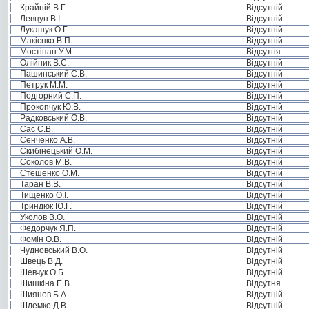
Крайній В.Г.
Відсутній
Левцун В.І.
Відсутній
Лукашук О.Г.
Відсутній
Макієнко В.П.
Відсутній
Мостіпан У.М.
Відсутня
Олійник В.С.
Відсутній
Пашинський С.В.
Відсутній
Петрук М.М.
Відсутній
Подгорний С.П.
Відсутній
Прокопчук Ю.В.
Відсутній
Радковський О.В.
Відсутній
Сас С.В.
Відсутній
Сенченко А.В.
Відсутній
Скибінецький О.М.
Відсутній
Соколов М.В.
Відсутній
Стешенко О.М.
Відсутній
Таран В.В.
Відсутній
Тищенко О.І.
Відсутній
Триндюк Ю.Г.
Відсутній
Уколов В.О.
Відсутній
Федорчук Я.П.
Відсутній
Фомін О.В.
Відсутній
Чудновський В.О.
Відсутній
Швець В.Д.
Відсутній
Шевчук О.Б.
Відсутній
Шишкіна Е.В.
Відсутня
Шиянов Б.А.
Відсутній
Шлемко Д.В.
Відсутній