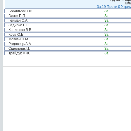
Кіл
За:19 Проти:0 Утрим
Бобильов О.Ф.
За
Гасюк П.П.
За
Гейман О.А.
За
Задирко Г.О.
За
Каплієнко В.В.
За
Крук Ю.Б.
За
Мовчан П.М.
За
Радовець А.А.
За
Сідельник І.І.
За
Трайдук М.Ф.
За