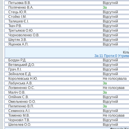
Петьовка В.В.
Відсутній
Поляченко В.А.
За
Стець Ю.Я.
Відсутній
Стойко І.М.
Відсутній
Талишев Є.І.
Відсутній
Ткач Р.В.
Відсутній
Третьяков О.Ю.
Відсутній
Чорноволенко О.В.
Відсутній
Шкутяк З.В.
Відсутній
Яценюк А.П.
Відсутній
Кіл
За:11 Проти:0 Утрима
Богдан Р.Д.
Відсутній
Ветвицький Д.О.
Відсутній
Грач Л.І.
Відсутній
Зейналов Е.Д.
Відсутній
Королевська Н.Ю.
Не голосувала
Лабунська А.В.
За
Логвиненко О.С.
Не голосував
Маліч О.В.
За
Олійник С.В.
Відсутній
Омельченко О.О.
Відсутній
Пилипенко В.П.
За
Семинога А.І.
Відсутній
Томенко М.В.
Не голосував
Чорновіл Т.В.
Відсутній
Шепелев О.О.
Відсутній