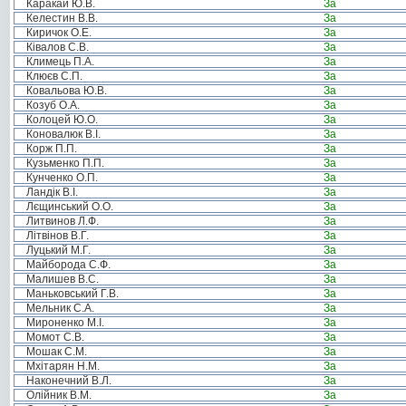
Каракай Ю.В.
За
Келестин В.В.
За
Киричок О.Е.
За
Ківалов С.В.
За
Климець П.А.
За
Клюєв С.П.
За
Ковальова Ю.В.
За
Козуб О.А.
За
Колоцей Ю.О.
За
Коновалюк В.І.
За
Корж П.П.
За
Кузьменко П.П.
За
Кунченко О.П.
За
Ландік В.І.
За
Лєщинський О.О.
За
Литвинов Л.Ф.
За
Літвінов В.Г.
За
Луцький М.Г.
За
Майборода С.Ф.
За
Малишев В.С.
За
Маньковський Г.В.
За
Мельник С.А.
За
Мироненко М.І.
За
Момот С.В.
За
Мошак С.М.
За
Мхітарян Н.М.
За
Наконечний В.Л.
За
Олійник В.М.
За