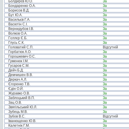
Болдирєв Ю.О.
За
Бондаренко О.А.
За
Борисов В.Д.
За
Бут Ю.А.
За
Васильєв Г.А.
За
Васютін С.І.
За
Вернидубов І.В.
За
Волков О.А.
За
Гєллєр Є.Б.
За
Глусь С.К.
За
Головатий С.П.
Відсутній
Горбатюк А.О.
За
Горошкевич О.С.
За
Гуменюк І.М.
За
Гусаров С.М.
За
Дейч Б.Д.
За
Демчишен В.В.
За
Деркач А.Л.
За
Єгоренко Т.В.
За
Єдін О.Й.
За
Журавко О.В.
За
Заблоцький В.П.
За
Зац О.В.
За
Звягільський Ю.Л.
За
Зубець М.В.
За
Зубов В.С.
Відсутній
Іванющенко Ю.В.
За
Калетнік Г.М.
За