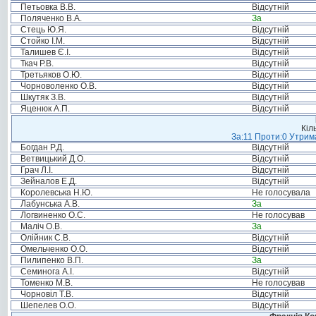
Петьовка В.В.
Відсутній
Поляченко В.А.
За
Стець Ю.Я.
Відсутній
Стойко І.М.
Відсутній
Талишев Є.І.
Відсутній
Ткач Р.В.
Відсутній
Третьяков О.Ю.
Відсутній
Чорноволенко О.В.
Відсутній
Шкутяк З.В.
Відсутній
Яценюк А.П.
Відсутній
Кіл
За:11 Проти:0 Утрима
Богдан Р.Д.
Відсутній
Ветвицький Д.О.
Відсутній
Грач Л.І.
Відсутній
Зейналов Е.Д.
Відсутній
Королевська Н.Ю.
Не голосувала
Лабунська А.В.
За
Логвиненко О.С.
Не голосував
Маліч О.В.
За
Олійник С.В.
Відсутній
Омельченко О.О.
Відсутній
Пилипенко В.П.
За
Семинога А.І.
Відсутній
Томенко М.В.
Не голосував
Чорновіл Т.В.
Відсутній
Шепелев О.О.
Відсутній