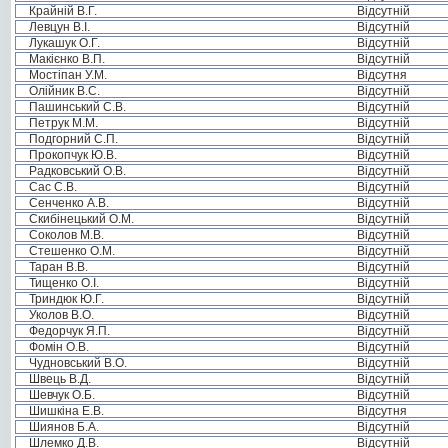
Крайній В.Г.
Відсутній
Левцун В.І.
Відсутній
Лукашук О.Г.
Відсутній
Макієнко В.П.
Відсутній
Мостіпан У.М.
Відсутня
Олійник В.С.
Відсутній
Пашинський С.В.
Відсутній
Петрук М.М.
Відсутній
Подгорний С.П.
Відсутній
Прокопчук Ю.В.
Відсутній
Радковський О.В.
Відсутній
Сас С.В.
Відсутній
Сенченко А.В.
Відсутній
Скибінецький О.М.
Відсутній
Соколов М.В.
Відсутній
Стешенко О.М.
Відсутній
Таран В.В.
Відсутній
Тищенко О.І.
Відсутній
Триндюк Ю.Г.
Відсутній
Уколов В.О.
Відсутній
Федорчук Я.П.
Відсутній
Фомін О.В.
Відсутній
Чудновський В.О.
Відсутній
Швець В.Д.
Відсутній
Шевчук О.Б.
Відсутній
Шишкіна Е.В.
Відсутня
Шиянов Б.А.
Відсутній
Шлемко Д.В.
Відсутній