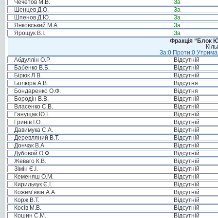
Чечетов М.В.
За
Шенцев Д.О.
За
Шпенов Д.Ю.
За
Янковський М.А.
За
Ярощук В.І.
За
Фракція “Блок Ю
Кіль
За:0 Проти:0 Утримал
Абдуллін О.Р.
Відсутній
Бабенко В.Б.
Відсутній
Бірюк Л.В.
Відсутній
Болюра А.В.
Відсутня
Бондаренко О.Ф.
Відсутня
Бородін В.В.
Відсутній
Власенко С.В.
Відсутній
Ганущак Ю.І.
Відсутній
Гринів І.О.
Відсутній
Давимука С.А.
Відсутній
Деревляний В.Т.
Відсутній
Дончак В.А.
Відсутній
Дубовой О.Ф.
Відсутній
Жеваго К.В.
Відсутній
Зімін Є.І.
Відсутній
Кеменяш О.М.
Відсутній
Кирильчук Є.І.
Відсутній
Кожем’якін А.А.
Відсутній
Корж В.Т.
Відсутній
Косів М.В.
Відсутній
Кошин С.М.
Відсутній