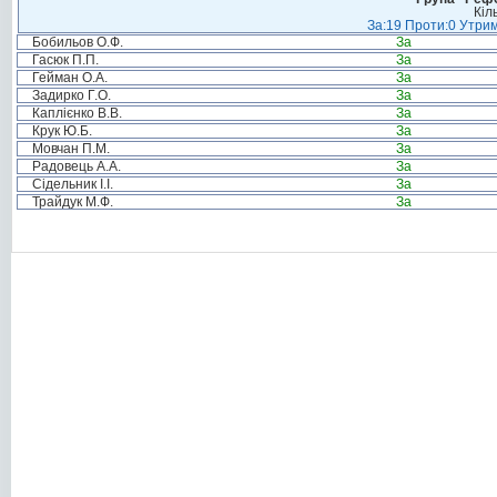
Кіл
За:19 Проти:0 Утрим
Бобильов О.Ф.
За
Гасюк П.П.
За
Гейман О.А.
За
Задирко Г.О.
За
Каплієнко В.В.
За
Крук Ю.Б.
За
Мовчан П.М.
За
Радовець А.А.
За
Сідельник І.І.
За
Трайдук М.Ф.
За