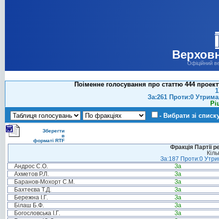
Верховн
Офіційний в
Поіменне голосування про статтю 444 проект
1
За:261 Проти:0 Утрима
Рі
- Вибрати зі списк
Зберегти
в
форматі RTF
Фракція Партії р
Кіль
За:187 Проти:0 Утрим
Андрос С.О.
За
Ахметов Р.Л.
За
Баранов-Мохорт С.М.
За
Бахтеєва Т.Д.
За
Бережна І.Г.
За
Білаш Б.Ф.
За
Богословська І.Г.
За