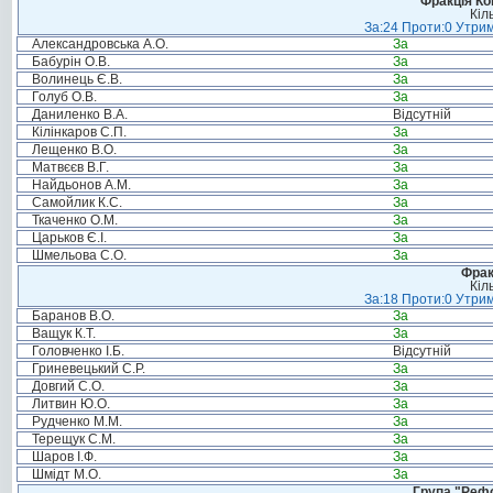
Фракція Ком
Кіл
За:24 Проти:0 Утрим
Александровська А.О.
За
Бабурін О.В.
За
Волинець Є.В.
За
Голуб О.В.
За
Даниленко В.А.
Відсутній
Кілінкаров С.П.
За
Лещенко В.О.
За
Матвєєв В.Г.
За
Найдьонов А.М.
За
Самойлик К.С.
За
Ткаченко О.М.
За
Царьков Є.І.
За
Шмельова С.О.
За
Фрак
Кіл
За:18 Проти:0 Утрим
Баранов В.О.
За
Ващук К.Т.
За
Головченко І.Б.
Відсутній
Гриневецький С.Р.
За
Довгий С.О.
За
Литвин Ю.О.
За
Рудченко М.М.
За
Терещук С.М.
За
Шаров І.Ф.
За
Шмідт М.О.
За
Група "Реф