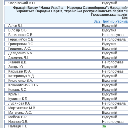
Яворівський В.О.
Відсутній
Фракція Блоку “Наша Україна – Народна Самооборона”: Народний Со
Українська Народна Партія, Українська республіканська партія “
Громадянська партія 
Кіл
За:2 Проти:0 Утримал
Ар’єв В.І.
Відсутній
Білозір О.В.
Відсутня
Василенко С.В.
Не голосував
Герасим’юк О.В.
Не голосувала
Григорович Л.С.
Відсутня
Гриценко А.С.
Відсутній
Давиденко А.А.
Відсутній
Джоджик Я.І.
Відсутній
Жванія Д.В.
Не голосував
Заєць І.О.
Відсутній
Кармазін Ю.А.
Не голосував
Катеринчук М.Д.
Відсутній
Кириленко В.А.
Відсутній
Ключковський Ю.Б.
Відсутній
Коваль В.С.
Відсутній
Кріль І.І.
Відсутній
Куликов К.Б.
Відсутній
Лук’янова К.Є.
Не голосувала
Мартиненко М.В.
Відсутній
Матвієнко А.С.
Відсутній
Мойсик В.Р.
Відсутній
Новіков О.В.
Не голосував
Палиця І.П.
За