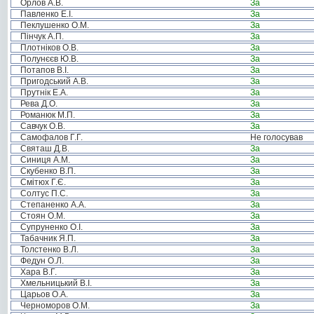
Орлов А.В.
За
Павленко Е.І.
За
Пеклушенко О.М.
За
Пінчук А.П.
За
Плотніков О.В.
За
Полунєєв Ю.В.
За
Потапов В.І.
За
Пригодський А.В.
За
Прутнік Е.А.
За
Рева Д.О.
За
Романюк М.П.
За
Савчук О.В.
За
Самофалов Г.Г.
Не голосував
Святаш Д.В.
За
Синиця А.М.
За
Скубенко В.П.
За
Смітюх Г.Є.
За
Солтус П.С.
За
Степаненко А.А.
За
Стоян О.М.
За
Супруненко О.І.
За
Табачник Я.П.
За
Толстенко В.Л.
За
Федун О.Л.
За
Хара В.Г.
За
Хмельницький В.І.
За
Царьов О.А.
За
Черноморов О.М.
За