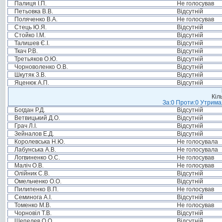
Палиця І.П.
Не голосував
Петьовка В.В.
Відсутній
Поляченко В.А.
Не голосував
Стець Ю.Я.
Відсутній
Стойко І.М.
Відсутній
Талишев Є.І.
Відсутній
Ткач Р.В.
Відсутній
Третьяков О.Ю.
Відсутній
Чорноволенко О.В.
Відсутній
Шкутяк З.В.
Відсутній
Яценюк А.П.
Відсутній
Кіл
За:0 Проти:0 Утримал
Богдан Р.Д.
Відсутній
Ветвицький Д.О.
Відсутній
Грач Л.І.
Відсутній
Зейналов Е.Д.
Відсутній
Королевська Н.Ю.
Не голосувала
Лабунська А.В.
Не голосувала
Логвиненко О.С.
Не голосував
Маліч О.В.
Не голосував
Олійник С.В.
Відсутній
Омельченко О.О.
Відсутній
Пилипенко В.П.
Не голосував
Семинога А.І.
Відсутній
Томенко М.В.
Не голосував
Чорновіл Т.В.
Відсутній
Шепелев О.О.
Відсутній