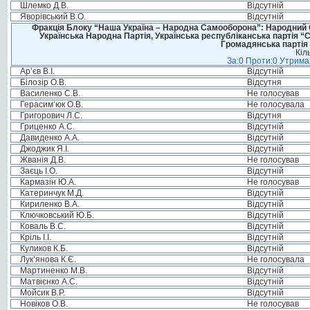
Шлемко Д.В.
Відсутній
Яворівський В.О.
Відсутній
Фракція Блоку “Наша Україна – Народна Самооборона”: Народний Со
Українська Народна Партія, Українська республіканська партія “
Громадянська партія 
Кіл
За:0 Проти:0 Утримал
Ар’єв В.І.
Відсутній
Білозір О.В.
Відсутня
Василенко С.В.
Не голосував
Герасим’юк О.В.
Не голосувала
Григорович Л.С.
Відсутня
Гриценко А.С.
Відсутній
Давиденко А.А.
Відсутній
Джоджик Я.І.
Відсутній
Жванія Д.В.
Не голосував
Заєць І.О.
Відсутній
Кармазін Ю.А.
Не голосував
Катеринчук М.Д.
Відсутній
Кириленко В.А.
Відсутній
Ключковський Ю.Б.
Відсутній
Коваль В.С.
Відсутній
Кріль І.І.
Відсутній
Куликов К.Б.
Відсутній
Лук’янова К.Є.
Не голосувала
Мартиненко М.В.
Відсутній
Матвієнко А.С.
Відсутній
Мойсик В.Р.
Відсутній
Новіков О.В.
Не голосував