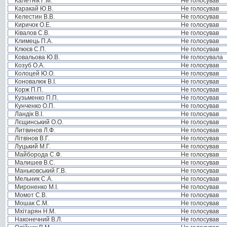
Калетнік Г.М.
Не голосував
Каракай Ю.В.
Не голосував
Келестин В.В.
Не голосував
Киричок О.Е.
Не голосував
Ківалов С.В.
Не голосував
Климець П.А.
Не голосував
Клюєв С.П.
Не голосував
Ковальова Ю.В.
Не голосувала
Козуб О.А.
Не голосував
Колоцей Ю.О.
Не голосував
Коновалюк В.І.
Не голосував
Корж П.П.
Не голосував
Кузьменко П.П.
Не голосував
Кунченко О.П.
Не голосував
Ландік В.І.
Не голосував
Лєщинський О.О.
Не голосував
Литвинов Л.Ф.
Не голосував
Літвінов В.Г.
Не голосував
Луцький М.Г.
Не голосував
Майборода С.Ф.
Не голосував
Малишев В.С.
Не голосував
Маньковський Г.В.
Не голосував
Мельник С.А.
Не голосував
Мироненко М.І.
Не голосував
Момот С.В.
Не голосував
Мошак С.М.
Не голосував
Мхітарян Н.М.
Не голосував
Наконечний В.Л.
Не голосував