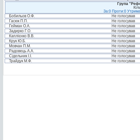
Група "Реф
Кіл
За:0 Проти:0 Утрима
Бобильов О.Ф.
Не голосував
Гасюк П.П.
Не голосував
Гейман О.А.
Не голосував
Задирко Г.О.
Не голосував
Каплієнко В.В.
Не голосував
Крук Ю.Б.
Не голосував
Мовчан П.М.
Не голосував
Радовець А.А.
Не голосував
Сідельник І.І.
Не голосував
Трайдук М.Ф.
Не голосував