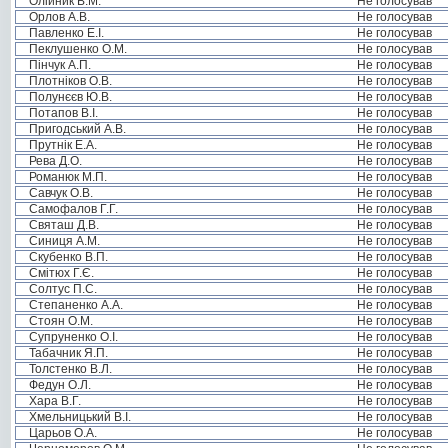
Олійник В.М.
Не голосував
Орлов А.В.
Не голосував
Павленко Е.І.
Не голосував
Пеклушенко О.М.
Не голосував
Пінчук А.П.
Не голосував
Плотніков О.В.
Не голосував
Полунєєв Ю.В.
Не голосував
Потапов В.І.
Не голосував
Пригодський А.В.
Не голосував
Прутнік Е.А.
Не голосував
Рева Д.О.
Не голосував
Романюк М.П.
Не голосував
Савчук О.В.
Не голосував
Самофалов Г.Г.
Не голосував
Святаш Д.В.
Не голосував
Синиця А.М.
Не голосував
Скубенко В.П.
Не голосував
Смітюх Г.Є.
Не голосував
Солтус П.С.
Не голосував
Степаненко А.А.
Не голосував
Стоян О.М.
Не голосував
Супруненко О.І.
Не голосував
Табачник Я.П.
Не голосував
Толстенко В.Л.
Не голосував
Федун О.Л.
Не голосував
Хара В.Г.
Не голосував
Хмельницький В.І.
Не голосував
Царьов О.А.
Не голосував