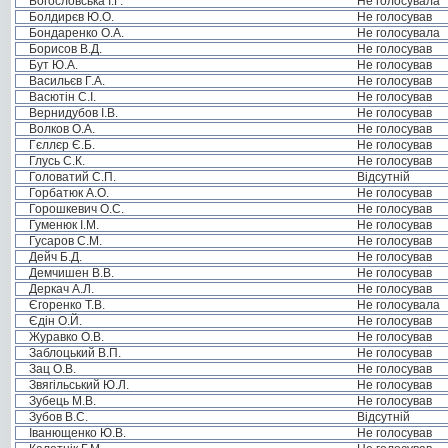
Богословська І.Г.
Не голосувала
Болдирєв Ю.О.
Не голосував
Бондаренко О.А.
Не голосувала
Борисов В.Д.
Не голосував
Бут Ю.А.
Не голосував
Васильєв Г.А.
Не голосував
Васютін С.І.
Не голосував
Вернидубов І.В.
Не голосував
Волков О.А.
Не голосував
Гєллєр Є.Б.
Не голосував
Глусь С.К.
Не голосував
Головатий С.П.
Відсутній
Горбатюк А.О.
Не голосував
Горошкевич О.С.
Не голосував
Гуменюк І.М.
Не голосував
Гусаров С.М.
Не голосував
Дейч Б.Д.
Не голосував
Демчишен В.В.
Не голосував
Деркач А.Л.
Не голосував
Єгоренко Т.В.
Не голосувала
Єдін О.Й.
Не голосував
Журавко О.В.
Не голосував
Заблоцький В.П.
Не голосував
Зац О.В.
Не голосував
Звягільський Ю.Л.
Не голосував
Зубець М.В.
Не голосував
Зубов В.С.
Відсутній
Іванющенко Ю.В.
Не голосував