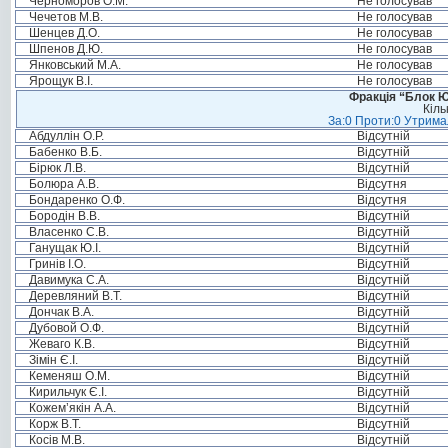
Черноморов О.М.
Не голосував
Чечетов М.В.
Не голосував
Шенцев Д.О.
Не голосував
Шпенов Д.Ю.
Не голосував
Янковський М.А.
Не голосував
Ярощук В.І.
Не голосував
Фракція “Блок Ю
Кіль
За:0 Проти:0 Утримал
Абдуллін О.Р.
Відсутній
Бабенко В.Б.
Відсутній
Бірюк Л.В.
Відсутній
Болюра А.В.
Відсутня
Бондаренко О.Ф.
Відсутня
Бородін В.В.
Відсутній
Власенко С.В.
Відсутній
Ганущак Ю.І.
Відсутній
Гринів І.О.
Відсутній
Давимука С.А.
Відсутній
Деревляний В.Т.
Відсутній
Дончак В.А.
Відсутній
Дубовой О.Ф.
Відсутній
Жеваго К.В.
Відсутній
Зімін Є.І.
Відсутній
Кеменяш О.М.
Відсутній
Кирильчук Є.І.
Відсутній
Кожем’якін А.А.
Відсутній
Корж В.Т.
Відсутній
Косів М.В.
Відсутній