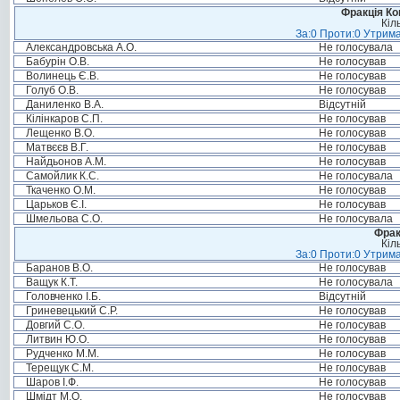
Фракція Ком
Кіл
За:0 Проти:0 Утрима
Александровська А.О.
Не голосувала
Бабурін О.В.
Не голосував
Волинець Є.В.
Не голосував
Голуб О.В.
Не голосував
Даниленко В.А.
Відсутній
Кілінкаров С.П.
Не голосував
Лещенко В.О.
Не голосував
Матвєєв В.Г.
Не голосував
Найдьонов А.М.
Не голосував
Самойлик К.С.
Не голосувала
Ткаченко О.М.
Не голосував
Царьков Є.І.
Не голосував
Шмельова С.О.
Не голосувала
Фрак
Кіл
За:0 Проти:0 Утрима
Баранов В.О.
Не голосував
Ващук К.Т.
Не голосувала
Головченко І.Б.
Відсутній
Гриневецький С.Р.
Не голосував
Довгий С.О.
Не голосував
Литвин Ю.О.
Не голосував
Рудченко М.М.
Не голосував
Терещук С.М.
Не голосував
Шаров І.Ф.
Не голосував
Шмідт М.О.
Не голосував