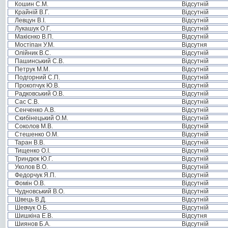
Кошин С.М.
Відсутній
Крайній В.Г.
Відсутній
Левцун В.І.
Відсутній
Лукашук О.Г.
Відсутній
Макієнко В.П.
Відсутній
Мостіпан У.М.
Відсутня
Олійник В.С.
Відсутній
Пашинський С.В.
Відсутній
Петрук М.М.
Відсутній
Подгорний С.П.
Відсутній
Прокопчук Ю.В.
Відсутній
Радковський О.В.
Відсутній
Сас С.В.
Відсутній
Сенченко А.В.
Відсутній
Скибінецький О.М.
Відсутній
Соколов М.В.
Відсутній
Стешенко О.М.
Відсутній
Таран В.В.
Відсутній
Тищенко О.І.
Відсутній
Триндюк Ю.Г.
Відсутній
Уколов В.О.
Відсутній
Федорчук Я.П.
Відсутній
Фомін О.В.
Відсутній
Чудновський В.О.
Відсутній
Швець В.Д.
Відсутній
Шевчук О.Б.
Відсутній
Шишкіна Е.В.
Відсутня
Шиянов Б.А.
Відсутній