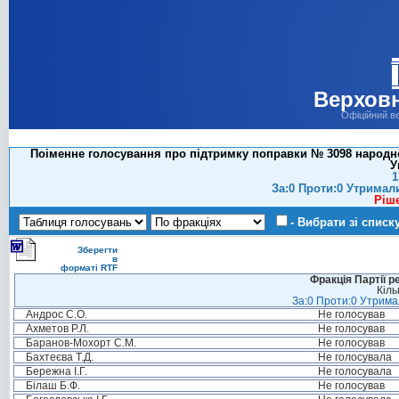
Верховн
Офіційний в
Поіменне голосування про підтримку поправки № 3098 народно
У
1
За:0 Проти:0 Утримал
Ріш
- Вибрати зі списк
Зберегти
в
форматі RTF
Фракція Партії р
Кіль
За:0 Проти:0 Утримал
Андрос С.О.
Не голосував
Ахметов Р.Л.
Не голосував
Баранов-Мохорт С.М.
Не голосував
Бахтеєва Т.Д.
Не голосувала
Бережна І.Г.
Не голосувала
Білаш Б.Ф.
Не голосував