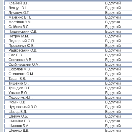
Крайній В.Г.
Відсутній
Левцун В.І.
Відсутній
Лукашук О.Г.
Відсутній
Макієнко В.П.
Відсутній
Мостіпан У.М.
Відсутня
Олійник В.С.
Відсутній
Пашинський С.В.
Відсутній
Петрук М.М.
Відсутній
Подгорний С.П.
Відсутній
Прокопчук Ю.В.
Відсутній
Радковський О.В.
Відсутній
Сас С.В.
Відсутній
Сенченко А.В.
Відсутній
Скибінецький О.М.
Відсутній
Соколов М.В.
Відсутній
Стешенко О.М.
Відсутній
Таран В.В.
Відсутній
Тищенко О.І.
Відсутній
Триндюк Ю.Г.
Відсутній
Уколов В.О.
Відсутній
Федорчук Я.П.
Відсутній
Фомін О.В.
Відсутній
Чудновський В.О.
Відсутній
Швець В.Д.
Відсутній
Шевчук О.Б.
Відсутній
Шишкіна Е.В.
Відсутня
Шиянов Б.А.
Відсутній
Шлемко Д.В.
Відсутній