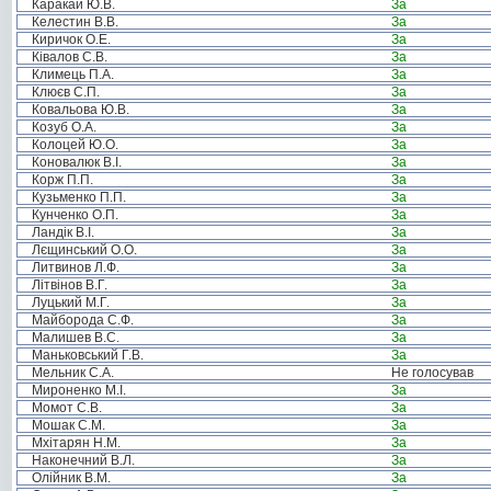
Каракай Ю.В.
За
Келестин В.В.
За
Киричок О.Е.
За
Ківалов С.В.
За
Климець П.А.
За
Клюєв С.П.
За
Ковальова Ю.В.
За
Козуб О.А.
За
Колоцей Ю.О.
За
Коновалюк В.І.
За
Корж П.П.
За
Кузьменко П.П.
За
Кунченко О.П.
За
Ландік В.І.
За
Лєщинський О.О.
За
Литвинов Л.Ф.
За
Літвінов В.Г.
За
Луцький М.Г.
За
Майборода С.Ф.
За
Малишев В.С.
За
Маньковський Г.В.
За
Мельник С.А.
Не голосував
Мироненко М.І.
За
Момот С.В.
За
Мошак С.М.
За
Мхітарян Н.М.
За
Наконечний В.Л.
За
Олійник В.М.
За