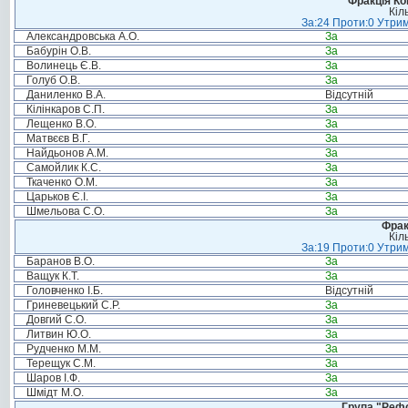
Фракція Ком
Кіл
За:24 Проти:0 Утрим
Александровська А.О.
За
Бабурін О.В.
За
Волинець Є.В.
За
Голуб О.В.
За
Даниленко В.А.
Відсутній
Кілінкаров С.П.
За
Лещенко В.О.
За
Матвєєв В.Г.
За
Найдьонов А.М.
За
Самойлик К.С.
За
Ткаченко О.М.
За
Царьков Є.І.
За
Шмельова С.О.
За
Фрак
Кіл
За:19 Проти:0 Утрим
Баранов В.О.
За
Ващук К.Т.
За
Головченко І.Б.
Відсутній
Гриневецький С.Р.
За
Довгий С.О.
За
Литвин Ю.О.
За
Рудченко М.М.
За
Терещук С.М.
За
Шаров І.Ф.
За
Шмідт М.О.
За
Група "Реф