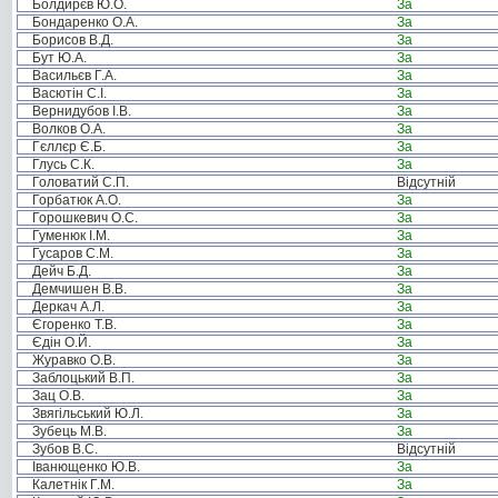
Болдирєв Ю.О.
За
Бондаренко О.А.
За
Борисов В.Д.
За
Бут Ю.А.
За
Васильєв Г.А.
За
Васютін С.І.
За
Вернидубов І.В.
За
Волков О.А.
За
Гєллєр Є.Б.
За
Глусь С.К.
За
Головатий С.П.
Відсутній
Горбатюк А.О.
За
Горошкевич О.С.
За
Гуменюк І.М.
За
Гусаров С.М.
За
Дейч Б.Д.
За
Демчишен В.В.
За
Деркач А.Л.
За
Єгоренко Т.В.
За
Єдін О.Й.
За
Журавко О.В.
За
Заблоцький В.П.
За
Зац О.В.
За
Звягільський Ю.Л.
За
Зубець М.В.
За
Зубов В.С.
Відсутній
Іванющенко Ю.В.
За
Калетнік Г.М.
За