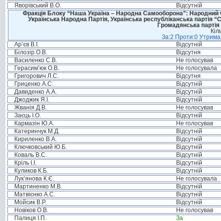
Яворівський В.О.
Відсутній
Фракція Блоку “Наша Україна – Народна Самооборона”: Народний Со
Українська Народна Партія, Українська республіканська партія “
Громадянська партія 
Кіл
За:2 Проти:0 Утримал
Ар’єв В.І.
Відсутній
Білозір О.В.
Відсутня
Василенко С.В.
Не голосував
Герасим’юк О.В.
Не голосувала
Григорович Л.С.
Відсутня
Гриценко А.С.
Відсутній
Давиденко А.А.
Відсутній
Джоджик Я.І.
Відсутній
Жванія Д.В.
Не голосував
Заєць І.О.
Відсутній
Кармазін Ю.А.
Не голосував
Катеринчук М.Д.
Відсутній
Кириленко В.А.
Відсутній
Ключковський Ю.Б.
Відсутній
Коваль В.С.
Відсутній
Кріль І.І.
Відсутній
Куликов К.Б.
Відсутній
Лук’янова К.Є.
Не голосувала
Мартиненко М.В.
Відсутній
Матвієнко А.С.
Відсутній
Мойсик В.Р.
Відсутній
Новіков О.В.
Не голосував
Палиця І.П.
За