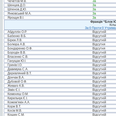
Чечетов М.В.
За
Шенцев Д.О.
За
Шпенов Д.Ю.
За
Янковський М.А.
За
Ярощук В.І.
За
Фракція “Блок Ю
Кіль
За:0 Проти:0 Утримал
Абдуллін О.Р.
Відсутній
Бабенко В.Б.
Відсутній
Бірюк Л.В.
Відсутній
Болюра А.В.
Відсутня
Бондаренко О.Ф.
Відсутня
Бородін В.В.
Відсутній
Власенко С.В.
Відсутній
Ганущак Ю.І.
Відсутній
Гринів І.О.
Відсутній
Давимука С.А.
Відсутній
Деревляний В.Т.
Відсутній
Дончак В.А.
Відсутній
Дубовой О.Ф.
Відсутній
Жеваго К.В.
Відсутній
Зімін Є.І.
Відсутній
Кеменяш О.М.
Відсутній
Кирильчук Є.І.
Відсутній
Кожем’якін А.А.
Відсутній
Корж В.Т.
Відсутній
Косів М.В.
Відсутній
Кошин С.М.
Відсутній