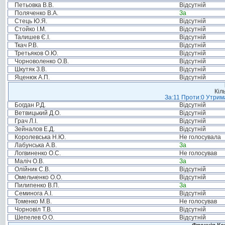
Петьовка В.В.
Відсутній
Поляченко В.А.
За
Стець Ю.Я.
Відсутній
Стойко І.М.
Відсутній
Талишев Є.І.
Відсутній
Ткач Р.В.
Відсутній
Третьяков О.Ю.
Відсутній
Чорноволенко О.В.
Відсутній
Шкутяк З.В.
Відсутній
Яценюк А.П.
Відсутній
Кіл
За:11 Проти:0 Утрима
Богдан Р.Д.
Відсутній
Ветвицький Д.О.
Відсутній
Грач Л.І.
Відсутній
Зейналов Е.Д.
Відсутній
Королевська Н.Ю.
Не голосувала
Лабунська А.В.
За
Логвиненко О.С.
Не голосував
Маліч О.В.
За
Олійник С.В.
Відсутній
Омельченко О.О.
Відсутній
Пилипенко В.П.
За
Семинога А.І.
Відсутній
Томенко М.В.
Не голосував
Чорновіл Т.В.
Відсутній
Шепелев О.О.
Відсутній