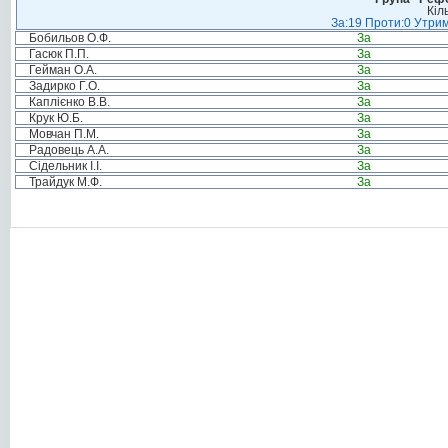
Кіл
За:19 Проти:0 Утрим
Бобильов О.Ф.
За
Гасюк П.П.
За
Гейман О.А.
За
Задирко Г.О.
За
Каплієнко В.В.
За
Крук Ю.Б.
За
Мовчан П.М.
За
Радовець А.А.
За
Сідельник І.І.
За
Трайдук М.Ф.
За