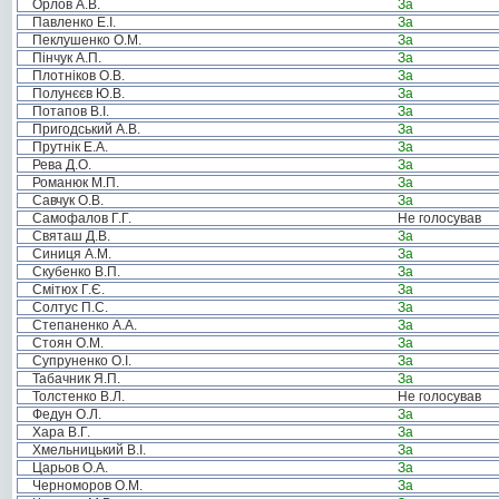
Орлов А.В.
За
Павленко Е.І.
За
Пеклушенко О.М.
За
Пінчук А.П.
За
Плотніков О.В.
За
Полунєєв Ю.В.
За
Потапов В.І.
За
Пригодський А.В.
За
Прутнік Е.А.
За
Рева Д.О.
За
Романюк М.П.
За
Савчук О.В.
За
Самофалов Г.Г.
Не голосував
Святаш Д.В.
За
Синиця А.М.
За
Скубенко В.П.
За
Смітюх Г.Є.
За
Солтус П.С.
За
Степаненко А.А.
За
Стоян О.М.
За
Супруненко О.І.
За
Табачник Я.П.
За
Толстенко В.Л.
Не голосував
Федун О.Л.
За
Хара В.Г.
За
Хмельницький В.І.
За
Царьов О.А.
За
Черноморов О.М.
За