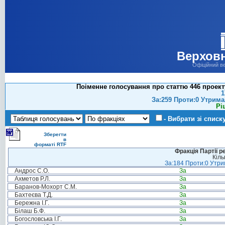
Верховн
Офіційний в
Поіменне голосування про статтю 446 проект
1
За:259 Проти:0 Утрима
Рі
- Вибрати зі списк
Зберегти
в
форматі RTF
Фракція Партії р
Кіль
За:184 Проти:0 Утрим
Андрос С.О.
За
Ахметов Р.Л.
За
Баранов-Мохорт С.М.
За
Бахтеєва Т.Д.
За
Бережна І.Г.
За
Білаш Б.Ф.
За
Богословська І.Г.
За