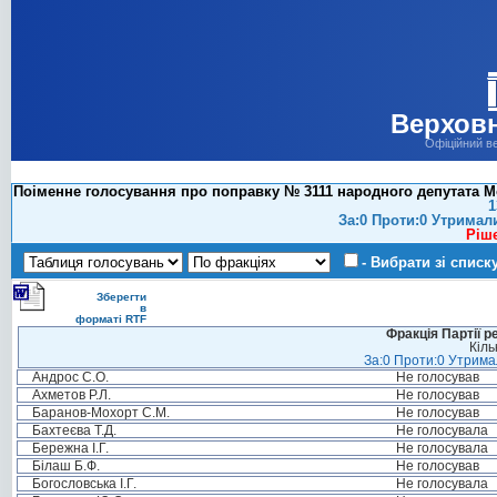
Верховн
Офіційний в
Поіменне голосування про поправку № 3111 народного депутата Мо
1
За:0 Проти:0 Утримал
Ріш
- Вибрати зі списк
Зберегти
в
форматі RTF
Фракція Партії р
Кіль
За:0 Проти:0 Утримал
Андрос С.О.
Не голосував
Ахметов Р.Л.
Не голосував
Баранов-Мохорт С.М.
Не голосував
Бахтеєва Т.Д.
Не голосувала
Бережна І.Г.
Не голосувала
Білаш Б.Ф.
Не голосував
Богословська І.Г.
Не голосувала