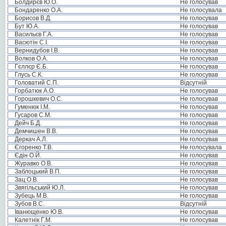
Болдирєв Ю.О.
Не голосував
Бондаренко О.А.
Не голосувала
Борисов В.Д.
Не голосував
Бут Ю.А.
Не голосував
Васильєв Г.А.
Не голосував
Васютін С.І.
Не голосував
Вернидубов І.В.
Не голосував
Волков О.А.
Не голосував
Гєллєр Є.Б.
Не голосував
Глусь С.К.
Не голосував
Головатий С.П.
Відсутній
Горбатюк А.О.
Не голосував
Горошкевич О.С.
Не голосував
Гуменюк І.М.
Не голосував
Гусаров С.М.
Не голосував
Дейч Б.Д.
Не голосував
Демчишен В.В.
Не голосував
Деркач А.Л.
Не голосував
Єгоренко Т.В.
Не голосувала
Єдін О.Й.
Не голосував
Журавко О.В.
Не голосував
Заблоцький В.П.
Не голосував
Зац О.В.
Не голосував
Звягільський Ю.Л.
Не голосував
Зубець М.В.
Не голосував
Зубов В.С.
Відсутній
Іванющенко Ю.В.
Не голосував
Калетнік Г.М.
Не голосував