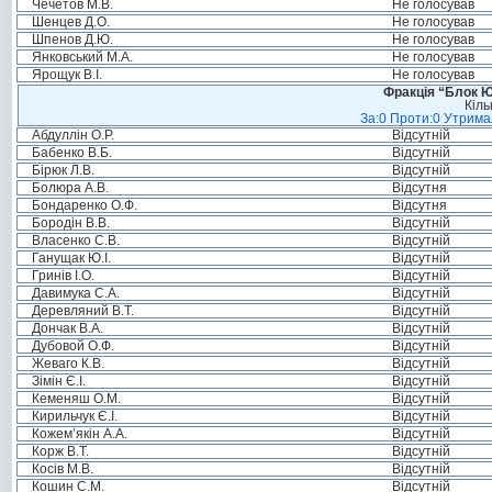
Чечетов М.В.
Не голосував
Шенцев Д.О.
Не голосував
Шпенов Д.Ю.
Не голосував
Янковський М.А.
Не голосував
Ярощук В.І.
Не голосував
Фракція “Блок Ю
Кіль
За:0 Проти:0 Утримал
Абдуллін О.Р.
Відсутній
Бабенко В.Б.
Відсутній
Бірюк Л.В.
Відсутній
Болюра А.В.
Відсутня
Бондаренко О.Ф.
Відсутня
Бородін В.В.
Відсутній
Власенко С.В.
Відсутній
Ганущак Ю.І.
Відсутній
Гринів І.О.
Відсутній
Давимука С.А.
Відсутній
Деревляний В.Т.
Відсутній
Дончак В.А.
Відсутній
Дубовой О.Ф.
Відсутній
Жеваго К.В.
Відсутній
Зімін Є.І.
Відсутній
Кеменяш О.М.
Відсутній
Кирильчук Є.І.
Відсутній
Кожем’якін А.А.
Відсутній
Корж В.Т.
Відсутній
Косів М.В.
Відсутній
Кошин С.М.
Відсутній