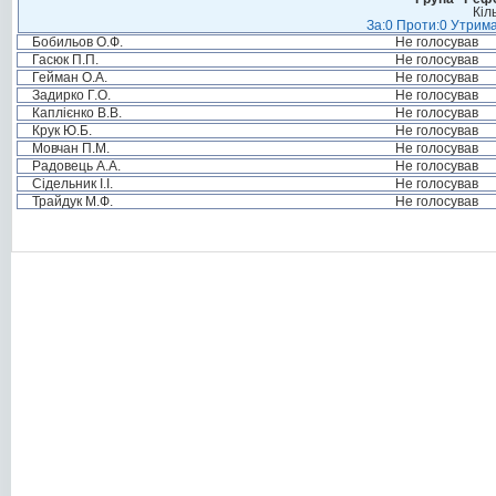
Кіл
За:0 Проти:0 Утрима
Бобильов О.Ф.
Не голосував
Гасюк П.П.
Не голосував
Гейман О.А.
Не голосував
Задирко Г.О.
Не голосував
Каплієнко В.В.
Не голосував
Крук Ю.Б.
Не голосував
Мовчан П.М.
Не голосував
Радовець А.А.
Не голосував
Сідельник І.І.
Не голосував
Трайдук М.Ф.
Не голосував