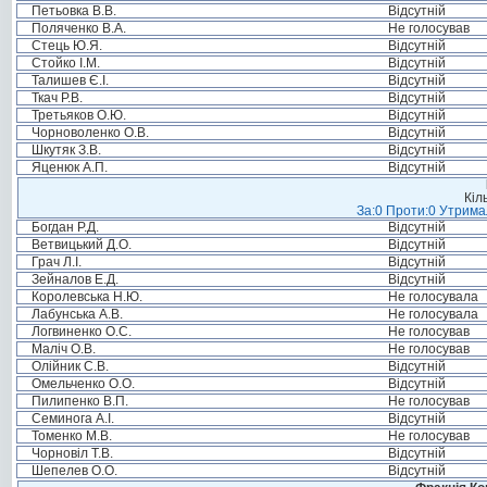
Петьовка В.В.
Відсутній
Поляченко В.А.
Не голосував
Стець Ю.Я.
Відсутній
Стойко І.М.
Відсутній
Талишев Є.І.
Відсутній
Ткач Р.В.
Відсутній
Третьяков О.Ю.
Відсутній
Чорноволенко О.В.
Відсутній
Шкутяк З.В.
Відсутній
Яценюк А.П.
Відсутній
Кіл
За:0 Проти:0 Утримал
Богдан Р.Д.
Відсутній
Ветвицький Д.О.
Відсутній
Грач Л.І.
Відсутній
Зейналов Е.Д.
Відсутній
Королевська Н.Ю.
Не голосувала
Лабунська А.В.
Не голосувала
Логвиненко О.С.
Не голосував
Маліч О.В.
Не голосував
Олійник С.В.
Відсутній
Омельченко О.О.
Відсутній
Пилипенко В.П.
Не голосував
Семинога А.І.
Відсутній
Томенко М.В.
Не голосував
Чорновіл Т.В.
Відсутній
Шепелев О.О.
Відсутній