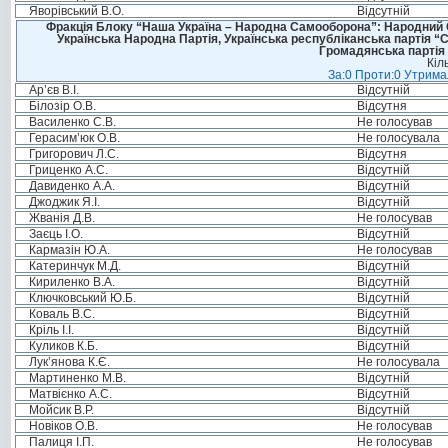
Яворівський В.О.
Відсутній
Фракція Блоку “Наша Україна – Народна Самооборона”: Народний Со
Українська Народна Партія, Українська республіканська партія “
Громадянська партія 
Кіл
За:0 Проти:0 Утримал
Ар’єв В.І.
Відсутній
Білозір О.В.
Відсутня
Василенко С.В.
Не голосував
Герасим’юк О.В.
Не голосувала
Григорович Л.С.
Відсутня
Гриценко А.С.
Відсутній
Давиденко А.А.
Відсутній
Джоджик Я.І.
Відсутній
Жванія Д.В.
Не голосував
Заєць І.О.
Відсутній
Кармазін Ю.А.
Не голосував
Катеринчук М.Д.
Відсутній
Кириленко В.А.
Відсутній
Ключковський Ю.Б.
Відсутній
Коваль В.С.
Відсутній
Кріль І.І.
Відсутній
Куликов К.Б.
Відсутній
Лук’янова К.Є.
Не голосувала
Мартиненко М.В.
Відсутній
Матвієнко А.С.
Відсутній
Мойсик В.Р.
Відсутній
Новіков О.В.
Не голосував
Палиця І.П.
Не голосував