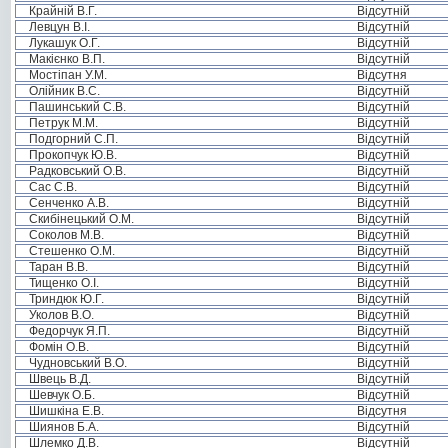
Крайній В.Г.
Відсутній
Левцун В.І.
Відсутній
Лукашук О.Г.
Відсутній
Макієнко В.П.
Відсутній
Мостіпан У.М.
Відсутня
Олійник В.С.
Відсутній
Пашинський С.В.
Відсутній
Петрук М.М.
Відсутній
Подгорний С.П.
Відсутній
Прокопчук Ю.В.
Відсутній
Радковський О.В.
Відсутній
Сас С.В.
Відсутній
Сенченко А.В.
Відсутній
Скибінецький О.М.
Відсутній
Соколов М.В.
Відсутній
Стешенко О.М.
Відсутній
Таран В.В.
Відсутній
Тищенко О.І.
Відсутній
Триндюк Ю.Г.
Відсутній
Уколов В.О.
Відсутній
Федорчук Я.П.
Відсутній
Фомін О.В.
Відсутній
Чудновський В.О.
Відсутній
Швець В.Д.
Відсутній
Шевчук О.Б.
Відсутній
Шишкіна Е.В.
Відсутня
Шиянов Б.А.
Відсутній
Шлемко Д.В.
Відсутній