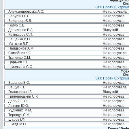
Фракція Ком
Кіл
За:0 Проти:0 Утрима
Александровська А.О.
Не голосувала
Бабурін О.В.
Не голосував
Волинець Є.В.
Не голосував
Голуб О.В.
Не голосував
Даниленко В.А.
Відсутній
Кілінкаров С.П.
Не голосував
Лещенко В.О.
Не голосував
Матвєєв В.Г.
Не голосував
Найдьонов А.М.
Не голосував
Самойлик К.С.
Не голосувала
Ткаченко О.М.
Не голосував
Царьков Є.І.
Не голосував
Шмельова С.О.
Не голосувала
Фрак
Кіл
За:0 Проти:0 Утрима
Баранов В.О.
Не голосував
Ващук К.Т.
Не голосувала
Головченко І.Б.
Відсутній
Гриневецький С.Р.
Не голосував
Довгий С.О.
Не голосував
Литвин Ю.О.
Не голосував
Рудченко М.М.
Не голосував
Терещук С.М.
Не голосував
Шаров І.Ф.
Не голосував
Шмідт М.О.
Не голосував
Група "Реф