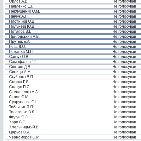
Орлов А.В.
Не голосував
Павленко Е.І.
Не голосував
Пеклушенко О.М.
Не голосував
Пінчук А.П.
Не голосував
Плотніков О.В.
Не голосував
Полунєєв Ю.В.
Не голосував
Потапов В.І.
Не голосував
Пригодський А.В.
Не голосував
Прутнік Е.А.
Не голосував
Рева Д.О.
Не голосував
Романюк М.П.
Не голосував
Савчук О.В.
Не голосував
Самофалов Г.Г.
Не голосував
Святаш Д.В.
Не голосував
Синиця А.М.
Не голосував
Скубенко В.П.
Не голосував
Смітюх Г.Є.
Не голосував
Солтус П.С.
Не голосував
Степаненко А.А.
Не голосував
Стоян О.М.
Не голосував
Супруненко О.І.
Не голосував
Табачник Я.П.
Не голосував
Толстенко В.Л.
Не голосував
Федун О.Л.
Не голосував
Хара В.Г.
Не голосував
Хмельницький В.І.
Не голосував
Царьов О.А.
Не голосував
Черноморов О.М.
Не голосував