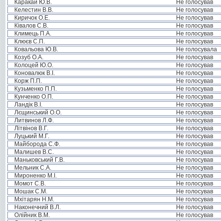
Каракай Ю.В.
Не голосував
Келестин В.В.
Не голосував
Киричок О.Е.
Не голосував
Ківалов С.В.
Не голосував
Климець П.А.
Не голосував
Клюєв С.П.
Не голосував
Ковальова Ю.В.
Не голосувала
Козуб О.А.
Не голосував
Колоцей Ю.О.
Не голосував
Коновалюк В.І.
Не голосував
Корж П.П.
Не голосував
Кузьменко П.П.
Не голосував
Кунченко О.П.
Не голосував
Ландік В.І.
Не голосував
Лєщинський О.О.
Не голосував
Литвинов Л.Ф.
Не голосував
Літвінов В.Г.
Не голосував
Луцький М.Г.
Не голосував
Майборода С.Ф.
Не голосував
Малишев В.С.
Не голосував
Маньковський Г.В.
Не голосував
Мельник С.А.
Не голосував
Мироненко М.І.
Не голосував
Момот С.В.
Не голосував
Мошак С.М.
Не голосував
Мхітарян Н.М.
Не голосував
Наконечний В.Л.
Не голосував
Олійник В.М.
Не голосував