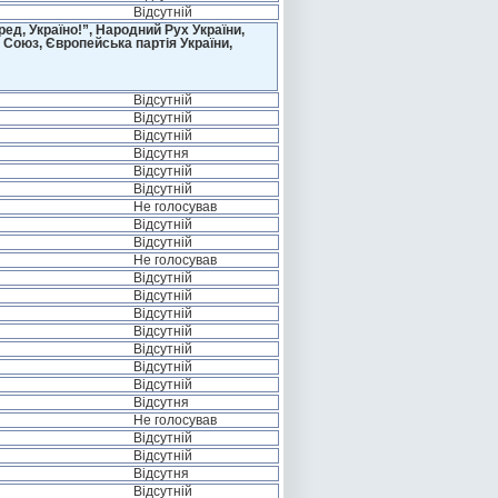
Відсутній
д, Україно!”, Народний Рух України,
 Союз, Європейська партія України,
Відсутній
Відсутній
Відсутній
Відсутня
Відсутній
Відсутній
Не голосував
Відсутній
Відсутній
Не голосував
Відсутній
Відсутній
Відсутній
Відсутній
Відсутній
Відсутній
Відсутній
Відсутня
Не голосував
Відсутній
Відсутній
Відсутня
Відсутній