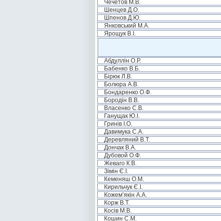
Чечетов М.В.
Шенцев Д.О.
Шпенов Д.Ю.
Янковський М.А.
Ярощук В.І.
Абдуллін О.Р.
Бабенко В.Б.
Бірюк Л.В.
Болюра А.В.
Бондаренко О.Ф.
Бородін В.В.
Власенко С.В.
Ганущак Ю.І.
Гринів І.О.
Давимука С.А.
Деревляний В.Т.
Дончак В.А.
Дубовой О.Ф.
Жеваго К.В.
Зімін Є.І.
Кеменяш О.М.
Кирильчук Є.І.
Кожем’якін А.А.
Корж В.Т.
Косів М.В.
Кошин С.М.