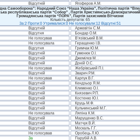
Відсутній
Ягоферов А.М.
дна Самооборона”: Народний Союз “Наша Україна”, Політична партія “Впере
ська республіканська партія “Собор” , Партія Християнсько-Демократичний
Громадянська партія “ПОРА”, Партія захисників Вітчизни
Кількість депутатів: 65
За:2 Проти:0 Утрималися:0 Не голосували:12 Відсутні:51
Відсутній
Аржевітін С.М.
Відсутня
Бондар О.М.
Не голосував
В’язівський В.М.
Не голосувала
Геращенко І.В.
Відсутня
Гримчак Ю.М.
Відсутній
Гуменюк О.І.
Відсутній
Джемілєв М. .
Відсутній
Доній О.С.
Не голосував
Жебрівський П.І.
Відсутній
Зварич Р.М.
Не голосував
Карпук В.Г.
Відсутній
Кендзьор Я.М.
Відсутній
Клименко О.І.
Відсутній
Князевич Р.П.
Відсутній
Костенко Ю.І.
Відсутній
Круць М.Ф.
Відсутній
Кульчинський М.Г.
Не голосувала
Ляпіна К.М.
Відсутній
Марущенко В.С.
Відсутній
Матчук В.Й.
Відсутній
Москаль Г.Г.
Не голосував
Оробець Л.Ю.
За
Парубій А.В.