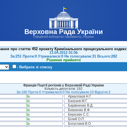
Верховна Рада України
Офіційний вебпортал парламенту України
ання про статтю 452 проекту Кримінального процесуального кодекс
13.04.2012 01:56
За:251 Проти:0 Утрималися:0 Не голосували:31 Всього:282
Рішення прийнято
- Вибрати зі списку
Фракція Партії регіонів у Верховній Раді України
Кількість депутатів: 192
За:180 Проти:0 Утрималися:0 Не голосували:10 Відсутні:2
За
Аркаллаєв Н.Г.
За
Баграєв М.Г.
За
Барвіненко В.Д.
За
Бевзенко В.Ф.
За
Березкін С.С.
За
Білий О.П.
За
Богуслаєв В.О.