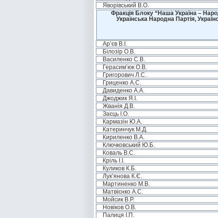
Яворівський В.О.
Фракція Блоку “Наша Україна – Наро
Українська Народна Партія, Україн
Ар’єв В.І.
Білозір О.В.
Василенко С.В.
Герасим’юк О.В.
Григорович Л.С.
Гриценко А.С.
Давиденко А.А.
Джоджик Я.І.
Жванія Д.В.
Заєць І.О.
Кармазін Ю.А.
Катеринчук М.Д.
Кириленко В.А.
Ключковський Ю.Б.
Коваль В.С.
Кріль І.І.
Куликов К.Б.
Лук’янова К.Є.
Мартиненко М.В.
Матвієнко А.С.
Мойсик В.Р.
Новіков О.В.
Палиця І.П.