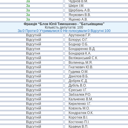
За
Чуднов В.М.
За
Шкіря І.М.
За
Щербань А.В.
За
Янукович В.В.
За
Яценко А.В.
Фракція “Блок Юлії Тимошенко - "Батьківщина"
Кількість депутатів: 100
За:0 Проти:0 Утрималися:0 Не голосували:0 Відсутні:100
Відсутній
Арутюнов Г.Р.
Відсутній
Білорус О.Г.
Відсутній
Боднар О.Б.
Відсутня
Бондаренко В.Д.
Відсутня
Бондарєв К.А.
Відсутній
Веліжанський С.К.
Відсутній
Волинець М.Я.
Відсутній
Гнаткевич Ю.В.
Відсутній
Гудима О.М.
Відсутній
Данілов В.Б.
Відсутній
Добряк Є.Д.
Відсутній
Дубіль В.О.
Відсутній
Єресько І.Г.
Відсутній
Забзалюк Р.О.
Відсутній
Кальченко В.М.
Відсутній
Кириленко І.Г.
Відсутній
Ковзель М.О.
Відсутній
Кондратюк О.К.
Відсутній
Коротюк В.І.
Відсутній
Костенко П.І.
Відсутній
Кравчук В.П.