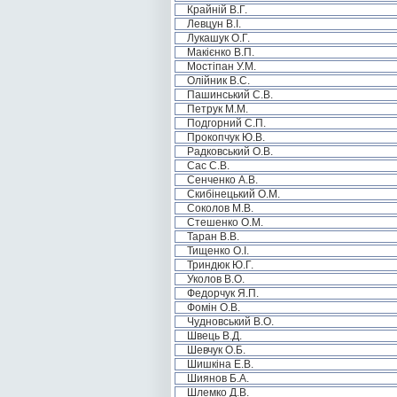
Крайній В.Г.
Левцун В.І.
Лукашук О.Г.
Макієнко В.П.
Мостіпан У.М.
Олійник В.С.
Пашинський С.В.
Петрук М.М.
Подгорний С.П.
Прокопчук Ю.В.
Радковський О.В.
Сас С.В.
Сенченко А.В.
Скибінецький О.М.
Соколов М.В.
Стешенко О.М.
Таран В.В.
Тищенко О.І.
Триндюк Ю.Г.
Уколов В.О.
Федорчук Я.П.
Фомін О.В.
Чудновський В.О.
Швець В.Д.
Шевчук О.Б.
Шишкіна Е.В.
Шиянов Б.А.
Шлемко Д.В.