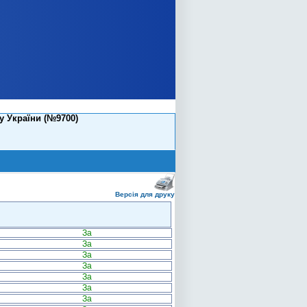
у України (№9700)
Версія для друку
За
За
За
За
За
За
За