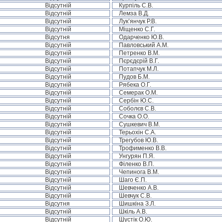
Відсутній
Курпіль С.В.
Відсутній
Лемза В.Д.
Відсутній
Лук’янчук Р.В.
Відсутній
Міщенко С.Г.
Відсутня
Одарченко Ю.В.
Відсутній
Павловський А.М.
Відсутній
Петренко В.М.
Відсутній
Пєрєдєрій В.Г.
Відсутній
Потапчук М.Л.
Відсутній
Пудов Б.М.
Відсутній
Рябека О.Г.
Відсутній
Семерак О.М.
Відсутній
Сербін Ю.С.
Відсутній
Соболєв С.В.
Відсутній
Сочка О.О.
Відсутній
Сушкевич В.М.
Відсутній
Терьохін С.А.
Відсутній
Трегубов Ю.В.
Відсутній
Трофименко В.В.
Відсутній
Унгурян П.Я.
Відсутній
Філенко В.П.
Відсутній
Чепинога В.М.
Відсутній
Шаго Є.П.
Відсутній
Шевченко А.В.
Відсутній
Шевчук С.В.
Відсутня
Шишкіна З.Л.
Відсутній
Шкіль А.В.
Відсутній
Шустік О.Ю.