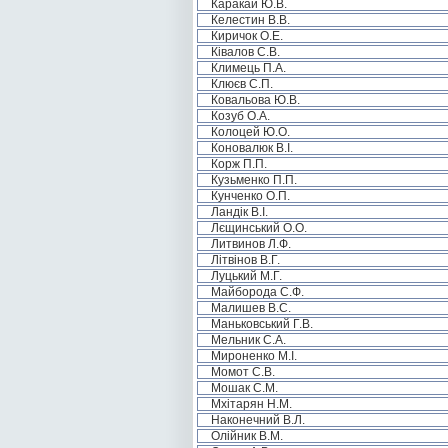
Каракай Ю.В.
Келестин В.В.
Киричок О.Е.
Ківалов С.В.
Климець П.А.
Клюєв С.П.
Ковальова Ю.В.
Козуб О.А.
Колоцей Ю.О.
Коновалюк В.І.
Корж П.П.
Кузьменко П.П.
Кунченко О.П.
Ландік В.І.
Лєщинський О.О.
Литвинов Л.Ф.
Літвінов В.Г.
Луцький М.Г.
Майборода С.Ф.
Малишев В.С.
Маньковський Г.В.
Мельник С.А.
Мироненко М.І.
Момот С.В.
Мошак С.М.
Мхітарян Н.М.
Наконечний В.Л.
Олійник В.М.