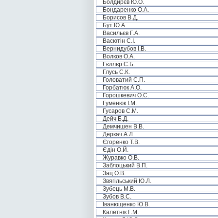
Болдирєв Ю.О.
Бондаренко О.А.
Борисов В.Д.
Бут Ю.А.
Васильєв Г.А.
Васютін С.І.
Вернидубов І.В.
Волков О.А.
Гєллєр Є.Б.
Глусь С.К.
Головатий С.П.
Горбатюк А.О.
Горошкевич О.С.
Гуменюк І.М.
Гусаров С.М.
Дейч Б.Д.
Демчишен В.В.
Деркач А.Л.
Єгоренко Т.В.
Єдін О.Й.
Журавко О.В.
Заблоцький В.П.
Зац О.В.
Звягільський Ю.Л.
Зубець М.В.
Зубов В.С.
Іванющенко Ю.В.
Калетнік Г.М.