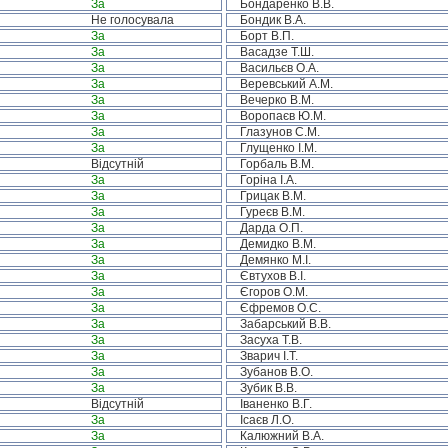
За
Бондаренко В.В.
Не голосувала
Бондик В.А.
За
Борт В.П.
За
Васадзе Т.Ш.
За
Васильєв О.А.
За
Веревський А.М.
За
Вечерко В.М.
За
Воропаєв Ю.М.
За
Глазунов С.М.
За
Глущенко І.М.
Відсутній
Горбаль В.М.
За
Горіна І.А.
За
Грицак В.М.
За
Гуреєв В.М.
За
Дарда О.П.
За
Демидко В.М.
За
Демянко М.І.
За
Євтухов В.І.
За
Єгоров О.М.
За
Єфремов О.С.
За
Забарський В.В.
За
Засуха Т.В.
За
Зварич І.Т.
За
Зубанов В.О.
За
Зубик В.В.
Відсутній
Іваненко В.Г.
За
Ісаєв Л.О.
За
Калюжний В.А.