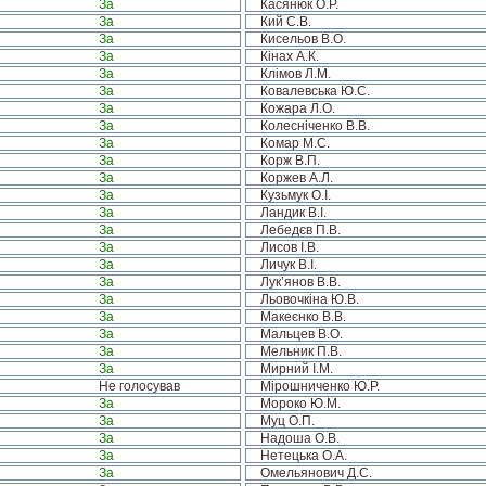
За
Касянюк О.Р.
За
Кий С.В.
За
Кисельов В.О.
За
Кінах А.К.
За
Клімов Л.М.
За
Ковалевська Ю.С.
За
Кожара Л.О.
За
Колесніченко В.В.
За
Комар М.С.
За
Корж В.П.
За
Коржев А.Л.
За
Кузьмук О.І.
За
Ландик В.І.
За
Лебедєв П.В.
За
Лисов І.В.
За
Личук В.І.
За
Лук’янов В.В.
За
Льовочкіна Ю.В.
За
Макеєнко В.В.
За
Мальцев В.О.
За
Мельник П.В.
За
Мирний І.М.
Не голосував
Мірошниченко Ю.Р.
За
Мороко Ю.М.
За
Муц О.П.
За
Надоша О.В.
За
Нетецька О.А.
За
Омельянович Д.С.