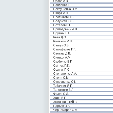
Орлов А.В.
Павленко Е.І.
Пеклушенко О.М.
Пінчук А.П.
Плотніков О.В.
Полунєєв Ю.В.
Потапов В.І.
Пригодський А.В.
Прутнік Е.А.
Рева Д.О.
Романюк М.П.
Савчук О.В.
Самофалов Г.Г.
Святаш Д.В.
Синиця А.М.
Скубенко В.П.
Смітюх Г.Є.
Солтус П.С.
Степаненко А.А.
Стоян О.М.
Супруненко О.І.
Табачник Я.П.
Толстенко В.Л.
Федун О.Л.
Хара В.Г.
Хмельницький В.І.
Царьов О.А.
Черноморов О.М.