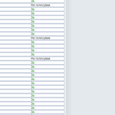
За
Не голосував
За
За
За
За
За
За
За
Не голосував
За
За
За
За
Не голосував
За
За
За
За
За
За
За
За
За
За
За
За
За