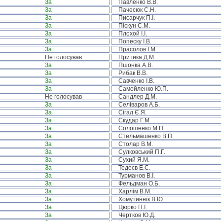
За
Павленко В.В.
За
Пачесюк С.Н.
За
Писарчук П.І.
За
Піскун С.М.
За
Плохой І.І.
За
Попеску І.В.
За
Прасолов І.М.
Не голосував
Притика Д.М.
За
Пшонка А.В.
За
Рибак В.В.
За
Савченко І.В.
За
Самойленко Ю.П.
Не голосував
Сандлер Д.М.
За
Селіваров А.Б.
За
Сігал Є.Я.
За
Скудар Г.М.
За
Солошенко М.П.
За
Стельмашенко В.П.
За
Столар В.М.
За
Сулковський П.Г.
За
Сухий Я.М.
За
Тедеєв Е.С.
За
Турманов В.І.
За
Фельдман О.Б.
За
Харлім В.М.
За
Хомутиннік В.Ю.
За
Цюрко П.І.
За
Чертков Ю.Д.