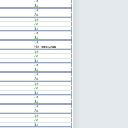
За
За
За
За
За
За
За
За
За
За
Не голосував
За
За
За
За
За
За
За
За
За
За
За
За
За
За
За
За
За