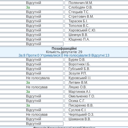
Відсутній
Полянчич М.М.
За
Слободян О.В.
Відсутній
Стецьків Т.С.
Відсутній
Стретович В.М.
Відсутній
Тарасюк Б.І.
Відсутній
Тополов В.С.
Відсутній
Харовський С.Ю.
Відсутній
Шемчук В.В.
Відсутній
Ющенко П.А.
Відсутній
Позафракційні
Кількість депутатів: 29
За:8 Проти:0 Утрималися:0 Не голосували:8 Відсутні:13
Відсутній
Буряк О.В.
Відсутній
Воротнюк І.Б.
Відсутній
Губський Б.В.
Відсутній
Зозуля Р.П.
Не голосувала
Куровський І.І.
За
Литвин В.М.
Не голосував
Ляшко О.В.
За
Мартинюк А.І.
Відсутній
Омельченко Г.О.
Відсутній
Осика С.Г.
За
Писаренко В.В.
Відсутній
Суслов Є.І.
Не голосував
Черпіцький О.З.
Відсутній
Шаманов В.В.
Відсутній