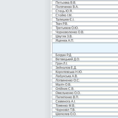
Петьовка В.В.
Поляченко В.А.
Стець Ю.Я.
Стойко І.М.
Талишев Є.І.
Ткач Р.В.
Третьяков О.Ю.
Чорноволенко О.В.
Шкутяк З.В.
Яценюк А.П.
Богдан Р.Д.
Ветвицький Д.О.
Грач Л.І.
Зейналов Е.Д.
Королевська Н.Ю.
Лабунська А.В.
Логвиненко О.С.
Маліч О.В.
Олійник С.В.
Омельченко О.О.
Пилипенко В.П.
Семинога А.І.
Томенко М.В.
Чорновіл Т.В.
Шепелев О.О.