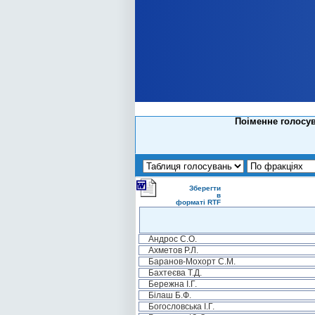
Поіменне голосув
Зберегти
в
форматі RTF
Андрос С.О.
Ахметов Р.Л.
Баранов-Мохорт С.М.
Бахтеєва Т.Д.
Бережна І.Г.
Білаш Б.Ф.
Богословська І.Г.